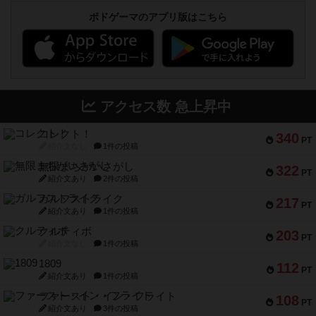
ボドゲーマのアプリ版はこちら
アクセス数 急上昇中
コレクト！
340
PT
紹介文なし
1件の投稿
無限まちがいさがし
322
PT
紹介文あり
2件の投稿
ガルフストライク
217
PT
紹介文あり
1件の投稿
クルティボ
203
PT
紹介文なし
1件の投稿
1809
112
PT
紹介文あり
1件の投稿
ファースト・イン・フライト
108
PT
紹介文あり
3件の投稿