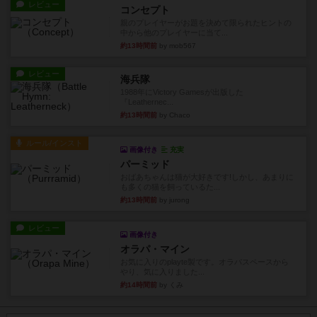
レビュー
コンセプト
親のプレイヤーがお題を決めて限られたヒントの
中から他のプレイヤーに当て...
約13時間前
by mob567
レビュー
海兵隊
1988年にVictory Gamesが出版した
『Leathernec...
約13時間前
by Chaco
ルール/インスト
画像付き
充実
パーミッド
おばあちゃんは猫が大好きです!しかし、あまりに
も多くの猫を飼っているた...
約13時間前
by jurong
レビュー
画像付き
オラパ・マイン
お気に入りのplayte製です。オラパスペースから
やり、気に入りました...
約14時間前
by くみ