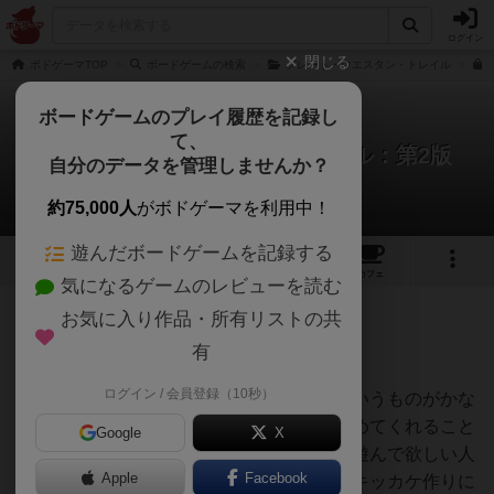
ログイン
閉じる
ボドゲーマTOP
ボードゲームの検索
グレート・ウエスタン・トレイル
ボードゲームのプレイ履歴を記録し
て、
グレート・ウエスタン・トレイル：第2版
自分のデータを管理しませんか？
山本 右近さんのレビュー
約75,000人
がボドゲーマを利用中！
遊んだボードゲームを記録する
3
7
38
トップ
画像
動画
レビュー
カフェ
気になるゲームのレビューを読む
お気に入り作品・所有リストの共
622名
17名
0
12ヶ月前
有
ログイン / 会員登録（10秒）
ボードゲームにおいてわたしは、テーマというものがかな
り重要だと考えている。ゲームの理解を深めてくれること
Google
X
もあるし、奥様や家族、友人など、一緒に遊んで欲しい人
Apple
Facebook
生の伴走者の方たちに興味を持ってもらうキッカケ作りに