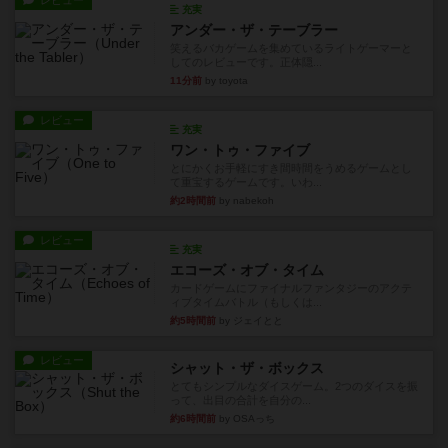
充実
アンダー・ザ・テーブラー
笑えるバカゲームを集めているライトゲーマーと
してのレビューです。正体隠...
11分前
by toyota
レビュー
充実
ワン・トゥ・ファイブ
とにかくお手軽にすき間時間をうめるゲームとし
て重宝するゲームです。いわ...
約2時間前
by nabekoh
レビュー
充実
エコーズ・オブ・タイム
カードゲームにファイナルファンタジーのアクテ
ィブタイムバトル（もしくは...
約5時間前
by ジェイとと
レビュー
シャット・ザ・ボックス
とてもシンプルなダイスゲーム。2つのダイスを振
って、出目の合計を自分の...
約6時間前
by OSAっち