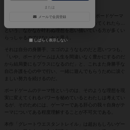
もなることもある。
または
特に(奥様が元々ゲーマーではない)既婚男性ボードゲーマ
メールで会員登録
ーの方々の中には、奥様がゲームに付き合ってくれたら…
という、なかなか叶わぬ理想を思い描いている方が多くい
らっしゃるのではないかと思う。
しばらく表示しない
それは自分の身勝手、エゴのようなものだと思いつつも、
「いや、ボードゲームは人生を間違いなく豊かにするのだ
から結局妻にもプラスになるのだ」と、これまた身勝手な
自己弁護を心の中で行い、一緒に遊んでもらうために涙ぐ
ましい努力を続けるのだ。
ボードゲームのテーマ性というのは、そのような理想を現
実に変えてくれるパワーを秘めているとわたしは考えてい
るが、そのためには、ゲーマーである肝心の我々自身がテ
ーマについてある程度理解することが不可欠である。
本作「グレートウエスタントレイル」は超おもしろいゲー