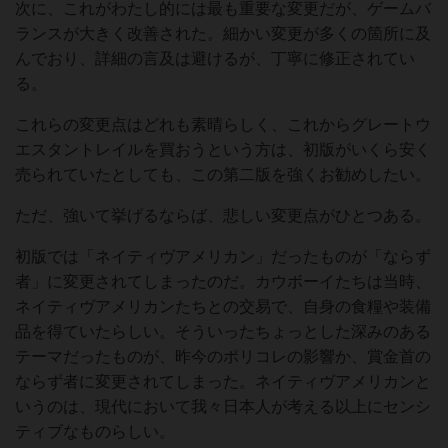
次に、これがわたし的には最も重要な変更だが、ゲームバ
ランスが大きく改善された。細かい変更が多くの箇所に及
んでおり、詳細の言及は避けるが、丁寧に修正されてい
る。
これらの変更点はどれも素晴らしく、これからグレートウ
エスタントレイルを買おうという方は、初版がいくら安く
売られていたとしても、この第二版を強くお勧めしたい。
ただ、強いて挙げるならば、悲しい変更点がひとつある。
初版では「ネイティヴアメリカン」だったものが「ならず
者」に変更されてしまったのだ。カウボーイたちは当時、
ネイティヴアメリカンたちとの交易で、自身の食糧や装備
品を得ていたらしい。そういったちょっとした深みのある
テーマだったものが、昨今のポリコレの影響か、賞金首の
ならず者に変更されてしまった。ネイティヴアメリカンと
いうのは、現代において我々日本人が考える以上にセンシ
ティブなものらしい。