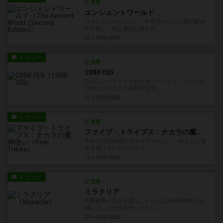
充実
エンシェントワールド
ファンタジーというと、中世ヨーロッパ風の建物
や衣装に、剣と魔法が使われ...
11ヶ月前
の投稿
レビュー
充実
1998 ISS
合わないヤツとどう付き合っていくか、というの
は誰もがどこかで直面する問...
11ヶ月前
の投稿
レビュー
充実
ファイブ・トライブス：ナカラの魔神使い
今から5000年後のボードゲームは、一体どんな進
化を遂げているのだろう...
11ヶ月前
の投稿
レビュー
充実
ミラクリア
行動範囲が広がる度に、わたしは胸が高鳴るのを
感じる。これは多分、わたし...
11ヶ月前
の投稿