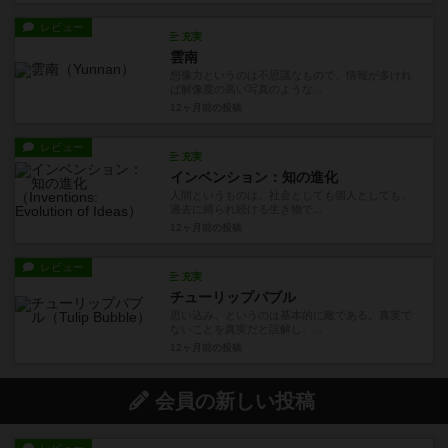
レビュー
充実
雲南
想像力というのは不思議なもので、情報が多けれ
ば解像度の高い写真のような...
12ヶ月前
の投稿
レビュー
充実
インベンション：知の進化
人間というものは、社会としても個人としても、
過去に縛られ続ける生き物で...
12ヶ月前
の投稿
レビュー
充実
チューリップバブル
思い込み、というのは基本的に敵である。真実で
ないことを真実だと誤解し、...
12ヶ月前
の投稿
会員の新しい投稿
レビュー