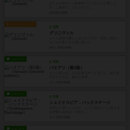
ぼくらの街づくり戦争街づくりゲームと聞くと、
すこし孤独で、けれどもどこ...
28日前
の投稿
ルール/インスト
充実
グリニヴィル
ルール自体は難しくないのですが、意外と細かい
ルールが多くやる度に抜けが...
約2ヶ月前
の投稿
レビュー
充実
バヌアツ（第2版）
そこに行けば、どんな夢も叶うと言うよ。誰も皆
行きたがるが、遥かな世界。...
11ヶ月前
の投稿
レビュー
充実
シェイクスピア：バックステージ
10年ひと昔というけど、もっと前のように思える
出来事もあれば、10年も...
11ヶ月前
の投稿
レビュー