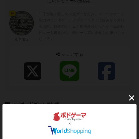
このレビューの投稿者
一手が重く苦しめの重ゲーが好み。ユニークカード
神
能力やコンボゲー、アブストラクトは好みから外れ
る傾向。好みのゲームと期待外れだったゲームのレ
ビューを書きがち。軽ゲーは買いませんが嫌いじゃ
ないです。
山本 右近
シェアする
マイボードゲーム登録者
112
307
92
332
興味あり
経験あり
お気に入り
持ってる