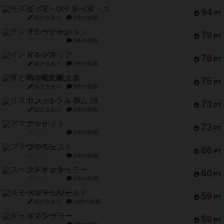
モズビ－ズ・レイダ－ズ
94
PT
紹介文あり
1件の投稿
テンプテーション
79
PT
紹介文なし
2件の投稿
インドネシア
78
PT
紹介文あり
2件の投稿
宵と暁の呪文書
75
PT
紹介文あり
8件の投稿
リスボン・トラム 28
73
PT
紹介文あり
9件の投稿
アマナイト
73
PT
紹介文なし
1件の投稿
ブラヴェスト
66
PT
紹介文なし
1件の投稿
スペクタキュラー
60
PT
紹介文なし
1件の投稿
スモールワールド
59
PT
紹介文あり
13件の投稿
ギャンブラー
58
PT