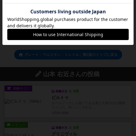
ログイン/会員登録でコメント
ログインする
グレート・ウエスタン・トレイル：第2版のトップに戻る
山本 右近さんの投稿
戦略やコツ
画像付き
充実
ビルトゥ
ルールブックにも書いてある通り大体15点が勝敗
ラインだ。国ごとにそれな...
5日前
の投稿
レビュー
画像付き
充実
グリニヴィル