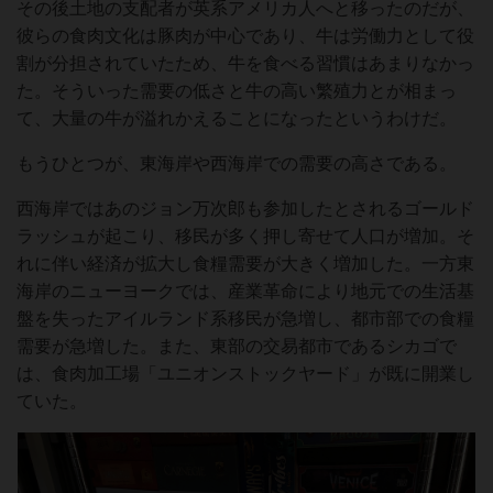
その後土地の支配者が英系アメリカ人へと移ったのだが、
彼らの食肉文化は豚肉が中心であり、牛は労働力として役
割が分担されていたため、牛を食べる習慣はあまりなかっ
た。そういった需要の低さと牛の高い繁殖力とが相まっ
て、大量の牛が溢れかえることになったというわけだ。
もうひとつが、東海岸や西海岸での需要の高さである。
西海岸ではあのジョン万次郎も参加したとされるゴールド
ラッシュが起こり、移民が多く押し寄せて人口が増加。そ
れに伴い経済が拡大し食糧需要が大きく増加した。一方東
海岸のニューヨークでは、産業革命により地元での生活基
盤を失ったアイルランド系移民が急増し、都市部での食糧
需要が急増した。また、東部の交易都市であるシカゴで
は、食肉加工場「ユニオンストックヤード」が既に開業し
ていた。