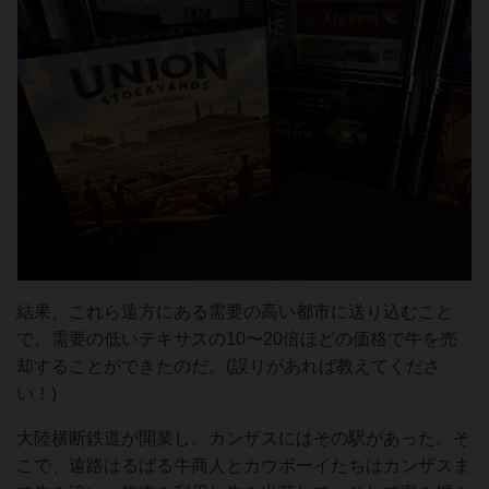
結果、これら遠方にある需要の高い都市に送り込むこと
で、需要の低いテキサスの10〜20倍ほどの価格で牛を売
却することができたのだ。(誤りがあれば教えてくださ
い！)
大陸横断鉄道が開業し、カンザスにはその駅があった。そ
こで、遠路はるばる牛商人とカウボーイたちはカンザスま