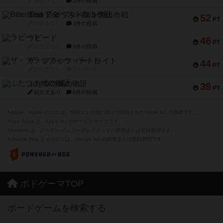
紹介文なし
2件の投稿
Bitter End ブタペスト救出作戦
52
PT
紹介文なし
1件の投稿
ラピード
46
PT
紹介文なし
1件の投稿
ザ・フラッフィー・ライト
44
PT
紹介文なし
0件の投稿
ふたつの城の物語
39
PT
紹介文あり
6件の投稿
※Apple、Apple のロゴ は、米国および他の国々で登録されたApple Inc.の商標です。
※App Store は、Apple Inc.のサービスマークです。
※Android は、グーグル インコーポレイテッドの商標または登録商標です。
※Google Play とそのロゴは、Google Inc.の商標または登録商標です。
ボドゲーマTOP
ボードゲームを検索する