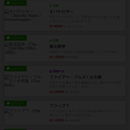
レビュー
充実
オバケだぞ～
対人アナログプレイ。簡単なルールで誰とでも遊
べるゲーム。こんなの子ども...
約7時間前
by おーちゃん
レビュー
充実
南北戦争
1983年にVictory Gamesが出版した『The Civil ...
約11時間前
by Chaco
レビュー
画像付き
ファイアー・ブルズ / 火牛陣
火牛を引き連れて敵を殲滅させる。縦か斜めで前2
列まで攻撃できるが、自分...
約13時間前
by うらまこ
レビュー
フリップ７
カードをめくるかパスをするかを決めてパスした
時のカード数字が得点になる...
約13時間前
by mob567