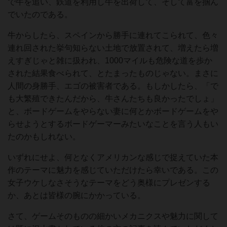
で牛を追い、鉄道を利用し牛を出荷して、そして富を掴ん
でいたのである。
牛からしたら、スペインから勝手に連れてこられて、色々
連れ回された挙句知らない土地で放置されて、増えたら増
えすぎじゃと雑に扱われ、1000マイルも危険な道を歩か
された結果食べられて、とたまったものじゃない。まさに
人間の身勝手、エゴの被害者である。もしかしたら、「で
も大繁殖できたんだから、牛さんたちも良かったでしょ」
と、ボードゲームをやらない妻に何とかボードゲームをや
らせようとするボードゲーマーみたいなことを言う人もい
たのかもしれない。
いずれにせよ、何となくアメリカンな感じで捉えていた本
作のテーマに魅力を感じていただけたら幸いである。この
女子ウケしなさそうなテーマをどう奥様にプレゼンする
か、あとは皆様の腕にかかっている。
さて、ゲームそのものの細かいメカニクスや魅力に関して