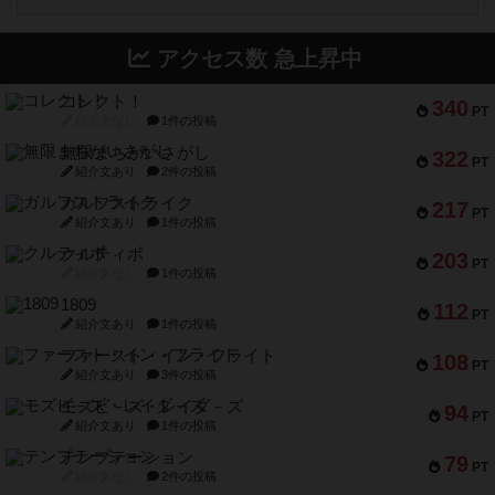
アクセス数 急上昇中
コレクト！
340
PT
紹介文なし
1件の投稿
無限まちがいさがし
322
PT
紹介文あり
2件の投稿
ガルフストライク
217
PT
紹介文あり
1件の投稿
クルティボ
203
PT
紹介文なし
1件の投稿
1809
112
PT
紹介文あり
1件の投稿
ファースト・イン・フライト
108
PT
紹介文あり
3件の投稿
モズビ－ズ・レイダ－ズ
94
PT
紹介文あり
1件の投稿
テンプテーション
79
PT
紹介文なし
2件の投稿