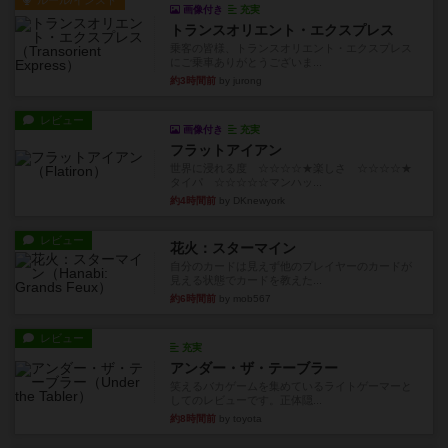
ルール/インスト
画像付き
充実
トランスオリエント・エクスプレス
乗客の皆様、トランスオリエント・エクスプレス
にご乗車ありがとうございま...
約3時間前
by jurong
レビュー
画像付き
充実
フラットアイアン
世界に浸れる度 ☆☆☆☆★楽しさ ☆☆☆☆★
タイパ ☆☆☆☆☆マンハッ...
約4時間前
by DKnewyork
レビュー
花火：スターマイン
自分のカードは見えず他のプレイヤーのカードが
見える状態でカードを教えた...
約6時間前
by mob567
レビュー
充実
アンダー・ザ・テーブラー
笑えるバカゲームを集めているライトゲーマーと
してのレビューです。正体隠...
約8時間前
by toyota