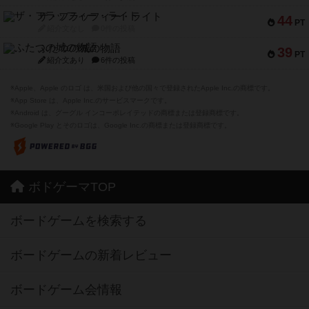
ザ・フラッフィー・ライト
44
PT
紹介文なし
0件の投稿
ふたつの城の物語
39
PT
紹介文あり
6件の投稿
※Apple、Apple のロゴ は、米国および他の国々で登録されたApple Inc.の商標です。
※App Store は、Apple Inc.のサービスマークです。
※Android は、グーグル インコーポレイテッドの商標または登録商標です。
※Google Play とそのロゴは、Google Inc.の商標または登録商標です。
ボドゲーマTOP
ボードゲームを検索する
ボードゲームの新着レビュー
ボードゲーム会情報