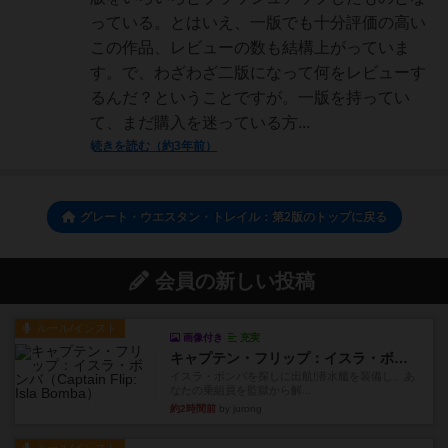
っている。とはいえ、一版でも十分評価の高い
この作品、レビューの数も結構上がっていま
す。で、わざわざ二版になって何をレビューす
るんだ？ということですが。一版を持ってい
て、まだ購入を迷っている方...
続きを読む（約3年前）
グレート・ウエスタン・トレイル：第2版のトップに戻る
会員の新しい投稿
ルール/インスト
画像付き
充実
キャプテン・フリップ：イスラ・ボンバ
イスラ・ボンバを探しに出航!潜水艦を装備し、あ
なたの乗組員を監獄から解...
約2時間前
by jurong