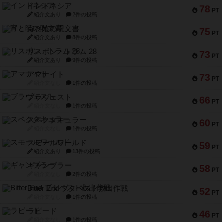
インドネシア
78
PT
紹介文あり
2件の投稿
宵と暁の呪文書
75
PT
紹介文あり
8件の投稿
リスボン・トラム 28
73
PT
紹介文あり
9件の投稿
アマナイト
73
PT
紹介文なし
1件の投稿
ブラヴェスト
66
PT
紹介文なし
1件の投稿
スペクタキュラー
60
PT
紹介文なし
1件の投稿
スモールワールド
59
PT
紹介文あり
13件の投稿
ギャンブラー
58
PT
紹介文なし
2件の投稿
Bitter End ブタペスト救出作戦
52
PT
紹介文なし
1件の投稿
ラピード
46
PT
紹介文なし
1件の投稿