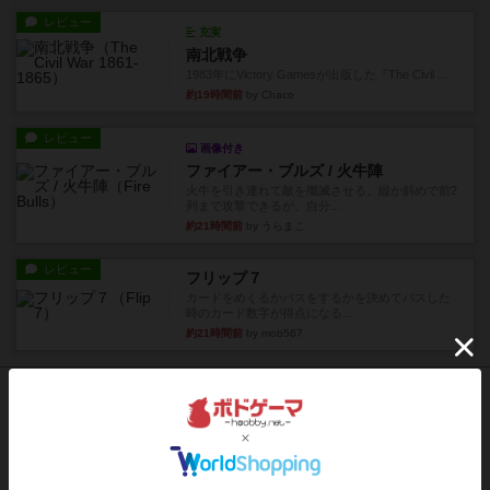
レビュー
充実
南北戦争
1983年にVictory Gamesが出版した『The Civil ...
約19時間前
by Chaco
レビュー
画像付き
ファイアー・ブルズ / 火牛陣
火牛を引き連れて敵を殲滅させる。縦か斜めで前2
列まで攻撃できるが、自分...
約21時間前
by うらまこ
レビュー
フリップ７
カードをめくるかパスをするかを決めてパスした
時のカード数字が得点になる...
約21時間前
by mob567