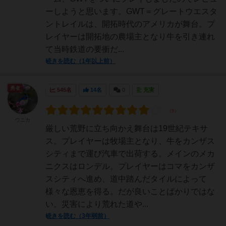
ーしようと思います。GWT＝グレートウエスタ
ントレイルは、開拓時代のアメリカが舞台。プ
レイヤーは開拓地の農場主となり牛を引き連れ
て当時鉄道の要衝だ...
続きを読む（1年以上前）
勇者
545名
14名
0
充実
ウニカ
厳しい荒野に立ち向かえ舞台は19世紀テキサ
ス。プレイヤーは牧場主となり、牛をカンザス
シティまで運び汽車で出荷する。メインのメカ
ニクスはロンデル。プレイヤーはコマをカンザ
スシティへ進め、道中踏んだタイルによって
様々な恩恵を得る。だが良いことばかりではな
い。災害により荒れた道や...
続きを読む（3年弱前）