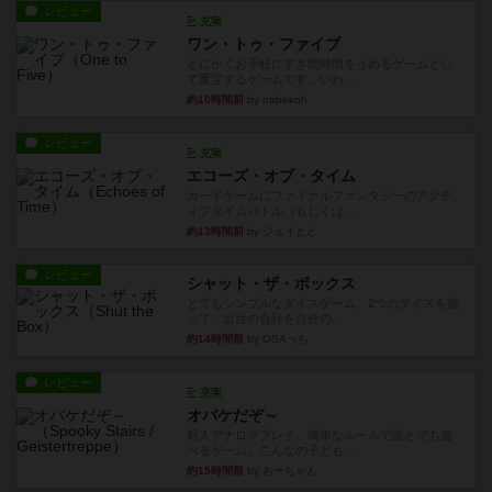
レビュー
充実
ワン・トゥ・ファイブ
とにかくお手軽にすき間時間をうめるゲームとし
て重宝するゲームです。いわ...
約10時間前
by nabekoh
レビュー
充実
エコーズ・オブ・タイム
カードゲームにファイナルファンタジーのアクテ
ィブタイムバトル（もしくは...
約13時間前
by ジェイとと
レビュー
シャット・ザ・ボックス
とてもシンプルなダイスゲーム。2つのダイスを振
って、出目の合計を自分の...
約14時間前
by OSAっち
レビュー
充実
オバケだぞ～
対人アナログプレイ。簡単なルールで誰とでも遊
べるゲーム。こんなの子ども...
約15時間前
by おーちゃん