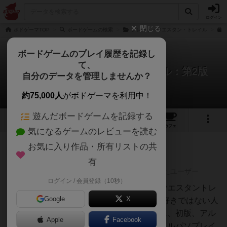
ログイン
閉じる
ボドゲーマTOP
ボードゲームの検索
グレート・ウエスタン・トレイル
ボードゲームのプレイ履歴を記録し
て、
グレート・ウエスタン・トレイル：第2版
自分のデータを管理しませんか？
7件のレビュー
約75,000人
がボドゲーマを利用中！
遊んだボードゲームを記録する
3
7
38
トップ
画像
動画
レビュー
カフェ
気になるゲームのレビューを読む
お気に入り作品・所有リストの共
神
263名
2名
0
充実
有
レーティングが非公開に設定されたユーザー
ログイン / 会員登録（10秒）
白州
6/10（BGAでプレイ）グレートウエスタントレ
Google
X
イル（以後、GWT）がそんなに好きではない人
の評価です。好きではないくせに、初版、アル
Apple
Facebook
ゼンチン、ニュージーランド、エルパソプレイ