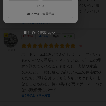
済みで、初版と2版がちょっと違っていると知
または
ったので、BGAにあることもあってプレイした
メールで会員登録
感じです。G...
続きを読む（6ヶ月前）
しばらく表示しない
神
622名
17名
0
充実
山本 右近
ボードゲームにおいてわたしは、テーマという
ものがかなり重要だと考えている。ゲームの理
解を深めてくれることもあるし、奥様や家族、
友人など、一緒に遊んで欲しい人生の伴走者の
方たちに興味を持ってもらうキッカケ作りにも
なることもある。特に(奥様が元々ゲーマーでは
ない)既婚男性ボード...
続きを読む（12ヶ月前）