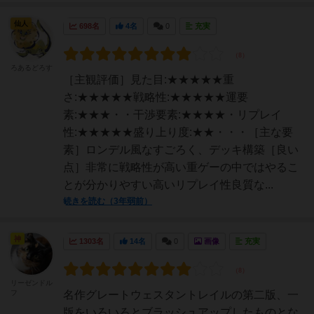
仙人
698名
4名
0
充実
ろあるどろす
［主観評価］見た目:★★★★★重
さ:★★★★★戦略性:★★★★★運要
素:★★★・・干渉要素:★★★★・リプレイ
性:★★★★★盛り上り度:★★・・・［主な要
素］ロンデル風なすごろく、デッキ構築［良い
点］非常に戦略性が高い重ゲーの中ではやるこ
とが分かりやすい高いリプレイ性良質な...
続きを読む（3年弱前）
神
1303名
14名
0
画像
充実
リーゼンドル
フ
名作グレートウェスタントレイルの第二版、一
版をいろいろとブラッシュアップしたものとな