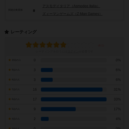
アスモデイタリア（Asmodee Italia）
関連企業/団体
ズィーマンゲームズ（Z-Man Games）
レーティング
レーティングを行うには
ログイン
が必要です
0
0%
10点の人
3
6%
9点の人
3
6%
8点の人
16
31%
7点の人
17
33%
6点の人
9
17%
5点の人
2
4%
4点の人
0
0%
3点の人