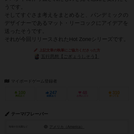
うです。
そしてすぐさま考えをまとめると、パンデミックの
デザイナーであるマット・リーコックにアイデアを
送ったそうです。
それが今回リリースされたHot Zoneシリーズです。
上記文章の執筆にご協力くださった方
五行思想【ごぎょうしそう】
マイボードゲーム登録者
100
247
48
310
興味あり
経験あり
お気に入り
持ってる
テーマ/フレーバー
アメリカ（America）
地域や文化圏など