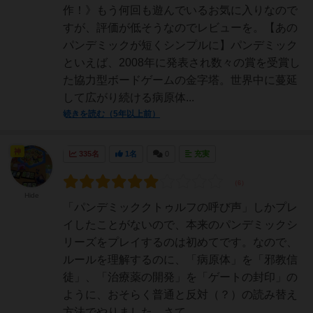
作！》もう何回も遊んでいるお気に入りなので
すが、評価が低そうなのでレビューを。【あの
パンデミックが短くシンプルに】パンデミック
といえば、2008年に発表され数々の賞を受賞し
た協力型ボードゲームの金字塔。世界中に蔓延
して広がり続ける病原体...
続きを読む（5年以上前）
神
335名
1名
0
充実
Hide
「パンデミッククトゥルフの呼び声」しかプレ
イしたことがないので、本来のパンデミックシ
リーズをプレイするのは初めてです。なので、
ルールを理解するのに、「病原体」を「邪教信
徒」、「治療薬の開発」を「ゲートの封印」の
ように、おそらく普通と反対（？）の読み替え
方法でやりました。さて...