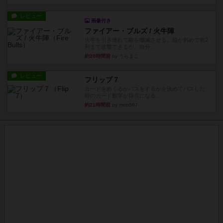
レビュー
画像付き
ファイアー・ブルズ / 火牛陣
火牛を引き連れて敵を殲滅させる。縦か斜めで前2
列まで攻撃できるが、自分...
約20時間前
by うらまこ
レビュー
フリップ７
カードをめくるかパスをするかを決めてパスした
時のカード数字が得点になる...
約21時間前
by mob567