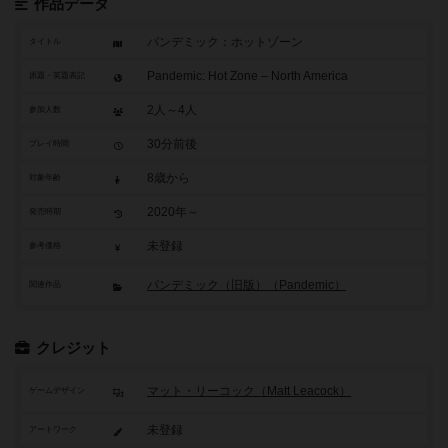
作品データ
パンデミック：ホットゾーン
タイトル
Pandemic: Hot Zone – North America
原題・英題表記
2人～4人
参加人数
30分前後
プレイ時間
8歳から
対象年齢
2020年～
発売時期
未登録
参考価格
パンデミック（旧版）（Pandemic）
関連作品
クレジット
マット・リーコック（Matt Leacock）
ゲームデザイン
未登録
アートワーク