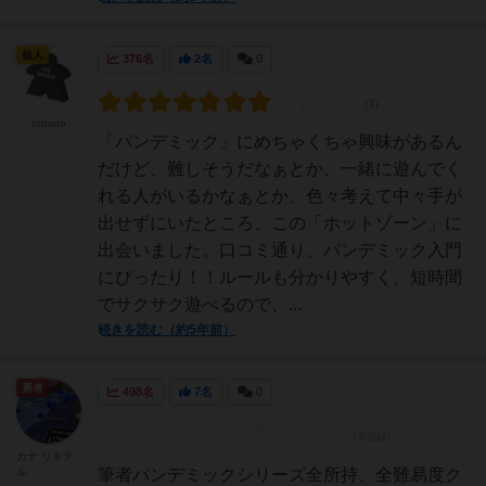
仙人
376名
2名
0
tomato
「パンデミック」にめちゃくちゃ興味があるん
だけど、難しそうだなぁとか、一緒に遊んでく
れる人がいるかなぁとか、色々考えて中々手が
出せずにいたところ、この「ホットゾーン」に
出会いました。口コミ通り、パンデミック入門
にぴったり！！ルールも分かりやすく、短時間
でサクサク遊べるので、...
続きを読む（約5年前）
勇者
498名
7名
0
カナ リキテ
ル
筆者パンデミックシリーズ全所持、全難易度ク