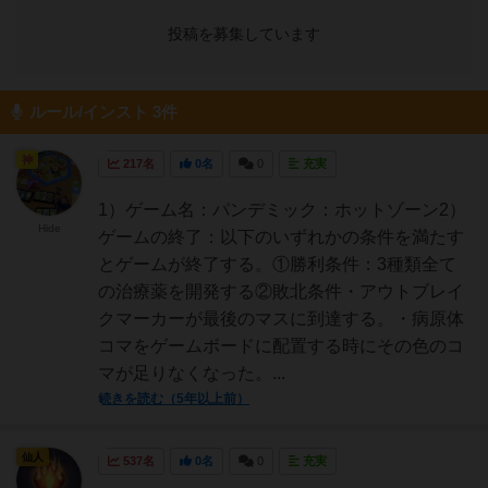
投稿を募集しています
ルール/インスト 3件
神
217名
0名
0
充実
1）ゲーム名：パンデミック：ホットゾーン2）
Hide
ゲームの終了：以下のいずれかの条件を満たす
とゲームが終了する。①勝利条件：3種類全て
の治療薬を開発する②敗北条件・アウトブレイ
クマーカーが最後のマスに到達する。・病原体
コマをゲームボードに配置する時にその色のコ
マが足りなくなった。...
続きを読む（5年以上前）
仙人
537名
0名
0
充実