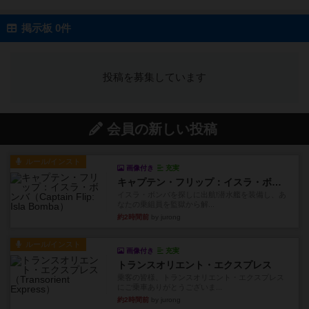
掲示板 0件
投稿を募集しています
会員の新しい投稿
ルール/インスト
画像付き
充実
キャプテン・フリップ：イスラ・ボンバ
イスラ・ボンバを探しに出航!潜水艦を装備し、あ
なたの乗組員を監獄から解...
約2時間前
by jurong
ルール/インスト
画像付き
充実
トランスオリエント・エクスプレス
乗客の皆様、トランスオリエント・エクスプレス
にご乗車ありがとうございま...
約2時間前
by jurong