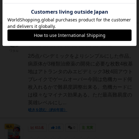
ランタ（スタート地点）...
続きを読む（約6年前）
神
557名
1名
0
充実
ワタル
2/5点パンデミックをよりシンプルにした作品。
病原体が3種類治療薬の開発に必要な枚数4枚基
地はアトランタのみエピデミック3枚4回アウト
ブレイクでゲームオーバー今回は危機カード何
枚入れるかで難易度調整出来る。危機カードに
は様々なマイナス効果ある。ただ最高難易度の
英雄レベルにし...
続きを読む（約6年前）
仙人
611名
2名
0
充実