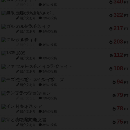
340
PT
紹介文なし
1件の投稿
無限まちがいさがし
322
PT
紹介文あり
2件の投稿
ガルフストライク
217
PT
紹介文あり
1件の投稿
クルティボ
203
PT
紹介文なし
1件の投稿
1809
112
PT
紹介文あり
1件の投稿
ファースト・イン・フライト
108
PT
紹介文あり
3件の投稿
モズビ－ズ・レイダ－ズ
94
PT
紹介文あり
1件の投稿
テンプテーション
79
PT
紹介文なし
2件の投稿
インドネシア
78
PT
紹介文あり
2件の投稿
宵と暁の呪文書
75
PT
紹介文あり
8件の投稿