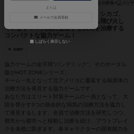
または
トロントでアウトブレイクを確認！シカゴ、
メールで会員登録
ニューヨーク、モントリオールにも飛び火し
ています！！大陸に蔓延する病気を治療する
コンパクトな協力ゲーム！
しばらく表示しない
生物学
協力ゲームの金字塔"パンデミック"。そのポータル
版がHOT ZONEシリーズ。
チーム一丸となって北アメリカに蔓延する病原体の
治療方法を発見する協力ゲームです。
あなた方はエリート対策チームの一員となって、大
陸を脅かす3つの致命的な病気の治療方法を協力し
て発見するします。全員で治療方法を研究しつつ、
都市から都市へと移動し治療を続け、アウトブレイ
クを未然に防ぎます。各キャラクターの固有能力を