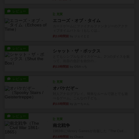
レビュー
充実
エコーズ・オブ・タイム
カードゲームにファイナルファンタジーのアクテ
ィブタイムバトル（もしくは...
約13時間前
by ジェイとと
レビュー
シャット・ザ・ボックス
とてもシンプルなダイスゲーム。2つのダイスを振
って、出目の合計を自分の...
約13時間前
by OSAっち
レビュー
充実
オバケだぞ～
対人アナログプレイ。簡単なルールで誰とでも遊
べるゲーム。こんなの子ども...
約15時間前
by おーちゃん
レビュー
充実
南北戦争
1983年にVictory Gamesが出版した『The Civil ...
約18時間前
by Chaco