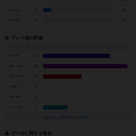
2
4%
2点の人
0
0%
1点の人
プレイ感の評価
トグルスイッチを押すとプレイ感（
※
）の投票ができます
19
運・確率
24
戦略・判断力
11
交渉・立ち回り
0
心理戦・ブラフ
0
攻防・戦闘
7
アート・外見
似たプレイ感のゲームを探す→
データに関する報告