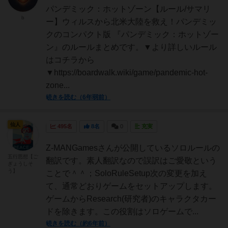
パンデミック：ホットゾーン【ルール/サマリ
b
ー】ウィルスから北米大陸を救え！パンデミッ
クのコンパクト版 『パンデミック：ホットゾー
ン』のルールまとめです。▼より詳しいルール
はコチラから
▼https://boardwalk.wiki/game/pandemic-hot-
zone...
続きを読む（6年弱前）
仙人
495名
8名
0
充実
Z-MANGamesさんが公開しているソロルールの
五行思想【ご
翻訳です。素人翻訳なので誤訳はご愛敬という
ぎょうしそ
う】
ことで＾＾；SoloRuleSetup次の変更を加え
て、通常どおりゲームをセットアップします。
ゲームからResearch(研究者)のキャラクタカー
ドを除きます。この役割はソロゲームで...
続きを読む（約6年前）