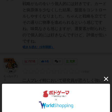
戦略がものをいう個人的には好きです。カード
と病原体を少なくした結果、盤面をコントロー
ルしやすくなりました。ちゃんと戦略を立てて
その通りに物事を進められるという感じです
ね。味気なさも感じますが、運要素が削られた
ので個人的には好きなんですけど、評価が低い
ですね。
続きを読む（6年弱前）
大賢者
727名
6名
0
充実
むっちりグミ
ミ
二人プレイ時において研究員が恐ろしく強いで
す。研究員さえいれば難易度が相当下がりま
す。まず新たなる試練との違いを書いていこう
と思います違いは以下の通りです・治療薬を作
った後に感染コマを根絶したとしても感染は止
まらない・役職カードが7枚→4枚に減少・アト