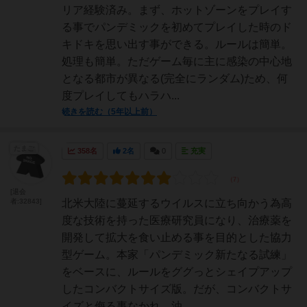
リア経験済み。まず、ホットゾーンをプレイす
る事でパンデミックを初めてプレイした時のド
キドキを思い出す事ができる。ルールは簡単。
処理も簡単。ただゲーム毎に主に感染の中心地
となる都市が異なる(完全にランダム)ため、何
度プレイしてもハラハ...
続きを読む（5年以上前）
たまご
358名
2名
0
充実
[退会
者:32843]
北米大陸に蔓延するウイルスに立ち向かう為高
度な技術を持った医療研究員になり、治療薬を
開発して拡大を食い止める事を目的とした協力
型ゲーム。本家「パンデミック新たなる試練」
をベースに、ルールをググっとシェイプアップ
したコンバクトサイズ版。だが、コンバクトサ
イズと侮る事なかれ。油...