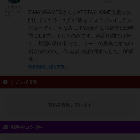
五行思想【ご
ぎょうしそ
Z-MANGAMESさんがATSTAYHOME支援で公
う】
開してくださったPnP版をソロでプレイしたレ
ビューです。ちなみに本家(新たな試練等)は6年
前に1度プレイしたのみです。両面印刷では無
く、片面印刷を折って、カードの裏表にする印
刷方法なので、作成は比較的簡単でした。60個
近...
続きを読む（約6年前）
リプレイ 0件
投稿を募集しています
戦略やコツ 0件