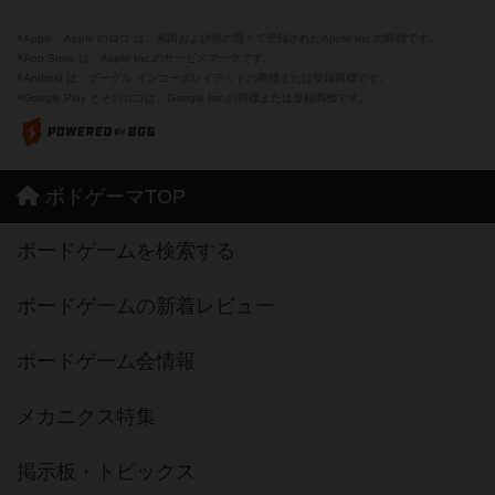
※Apple、Apple のロゴ は、米国および他の国々で登録されたApple Inc.の商標です。
※App Store は、Apple Inc.のサービスマークです。
※Android は、グーグル インコーポレイテッドの商標または登録商標です。
※Google Play とそのロゴは、Google Inc.の商標または登録商標です。
ボドゲーマTOP
ボードゲームを検索する
ボードゲームの新着レビュー
ボードゲーム会情報
メカニクス特集
掲示板・トピックス