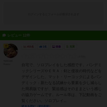
ログインするとフォームが表示されます
レビュー 12件
神
455名
2名
画像
充実
Nobuaki
Katou
自宅で、ソロプレイをした感想です。パンデミ
ックシリーズやＥＲＡ：剣と侵攻の時代などを
デザインした、マット・リーコックによるパン
デミック：新たなる試練から要素を少し減らし
た簡易版ですが、緊迫感はそのままという感じ
の協力ゲームです。ルール等は、下記動画をご
覧ください。ソロプレイ...
続きを読む（約5年前）