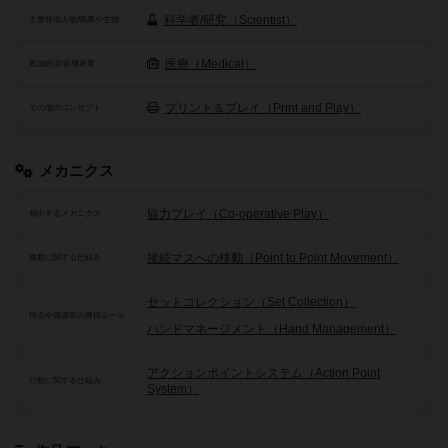
科学者/研究（Scientist）
主要登場人物/職業や生物
医療（Medical）
政治経済/各種産業
プリント＆プレイ（Print and Play）
その他のコンセプト
メカニクス
協力プレイ（Co-operative Play）
頻出するメカニクス
接続マスへの移動（Point to Point Movement）
移動に関する仕組み
セットコレクション（Set Collection）
得点や資源等の獲得ルール
ハンドマネージメント（Hand Management）
アクションポイントシステム（Action Point
行動に関する仕組み
System）