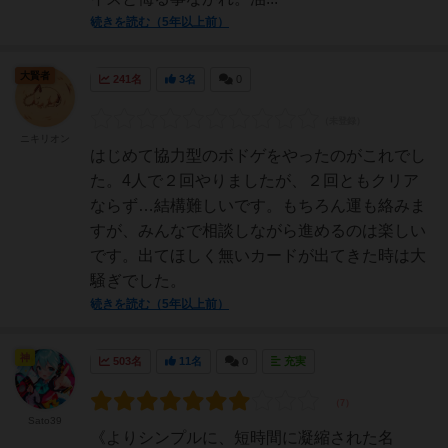
続きを読む（5年以上前）
大賢者
241名
3名
0
ニキリオン
はじめて協力型のボドゲをやったのがこれでし
た。4人で２回やりましたが、２回ともクリア
ならず…結構難しいです。もちろん運も絡みま
すが、みんなで相談しながら進めるのは楽しい
です。出てほしく無いカードが出てきた時は大
騒ぎでした。
続きを読む（5年以上前）
神
503名
11名
0
充実
Sato39
《よりシンプルに、短時間に凝縮された名