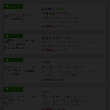
レビュー
画像付き
充実
フラットアイアン
世界に浸れる度 ☆☆☆☆★楽しさ ☆☆☆☆★
タイパ ☆☆☆☆☆マンハッ...
約4時間前
by DKnewyork
レビュー
花火：スターマイン
自分のカードは見えず他のプレイヤーのカードが
見える状態でカードを教えた...
約5時間前
by mob567
レビュー
充実
アンダー・ザ・テーブラー
笑えるバカゲームを集めているライトゲーマーと
してのレビューです。正体隠...
約8時間前
by toyota
レビュー
充実
ワン・トゥ・ファイブ
とにかくお手軽にすき間時間をうめるゲームとし
て重宝するゲームです。いわ...
約9時間前
by nabekoh