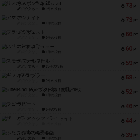
リスボン・トラム 28
73
PT
紹介文あり
9件の投稿
アマナイト
73
PT
紹介文なし
1件の投稿
ブラヴェスト
66
PT
紹介文なし
1件の投稿
スペクタキュラー
60
PT
紹介文なし
1件の投稿
スモールワールド
59
PT
紹介文あり
13件の投稿
ギャンブラー
58
PT
紹介文なし
2件の投稿
Bitter End ブタペスト救出作戦
52
PT
紹介文なし
1件の投稿
ラピード
46
PT
紹介文なし
1件の投稿
ザ・フラッフィー・ライト
44
PT
紹介文なし
0件の投稿
ふたつの城の物語
39
PT
紹介文あり
6件の投稿