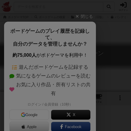
ログイン
閉じる
ボドゲーマTOP
ボードゲームの検索
パンデミック（旧版）
パンデミッ
ボードゲームのプレイ履歴を記録し
て、
自分のデータを管理しませんか？
パンデミック：ホットゾーン
約75,000人
がボドゲーマを利用中！
Pandemic: Hot Zone – North America
遊んだボードゲームを記録する
気になるゲームのレビューを読む
お気に入り作品・所有リストの共
有
8
12
59
トップ
画像
動画
レビュー
カフェ
ログイン / 会員登録（10秒）
Google
X
Apple
Facebook