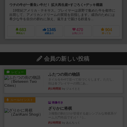
ウチの牛が一番良い牛だ！ 拡大再生産+すごろく+デッキ構築
19世紀アメリカ・テキサス。プレイヤーは原野で集めた牛を都市に
出荷して、アメリカンドリームの実現を目指します。成功のためには
希少な牛を自分の群れに加え、遠方まで届ける鉄道を...
683
1345
470
904
興味あり
経験あり
お気に入り
持ってる
会員の新しい投稿
レビュー
ふたつの街の物語
タイルを4×4で並べて街づくりします。ただし、
街は各プレイヤーの間にあ...
約1時間前
by ジェイとと
ルール/インスト
画像付き
ざりかに将棋
３種類の駒だけが登場する超シンプルな将棋系ゲ
ーム入門作品です♪(＾＾)...
約2時間前
by あんちっく