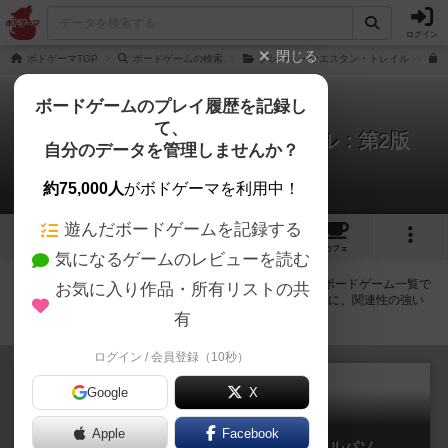
ログイン
閉じる
ボドゲーマTOP
ボードゲームの検索
グレート・ウエスタン・トレイル
ボードゲームのプレイ履歴を記録し
て、
グレート・ウエスタン・トレイル：第2版
自分のデータを管理しませんか？
拡張/関連作品 6件
約75,000人
がボドゲーマを利用中！
遊んだボードゲームを記録する
3
7
38
トップ
画像
動画
レビュー
カフェ
気になるゲームのレビューを読む
グレート・ウエスタン・トレイル：第2版に紐付いているボードゲーム一覧で
お気に入り作品・所有リストの共
す。拡張版・続編・リメイク版などの同じシリーズを中心に、関連性の強い
作品をまとめています。
有
ログイン / 会員登録（10秒）
Google
X
Apple
Facebook
グレート・ウエスタン・トレイル：エルパソ