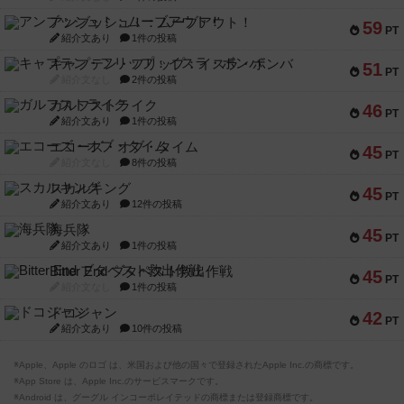
アンブッシュ！：ムーブアウト！
59
PT
紹介文あり
1件の投稿
キャプテン・フリップ：イスラ・ボンバ
51
PT
紹介文なし
2件の投稿
ガルフストライク
46
PT
紹介文あり
1件の投稿
エコーズ・オブ・タイム
45
PT
紹介文なし
8件の投稿
スカルキング
45
PT
紹介文あり
12件の投稿
海兵隊
45
PT
紹介文あり
1件の投稿
Bitter End ブタペスト救出作戦
45
PT
紹介文なし
1件の投稿
ドコジャン
42
PT
紹介文あり
10件の投稿
※Apple、Apple のロゴ は、米国および他の国々で登録されたApple Inc.の商標です。
※App Store は、Apple Inc.のサービスマークです。
※Android は、グーグル インコーポレイテッドの商標または登録商標です。