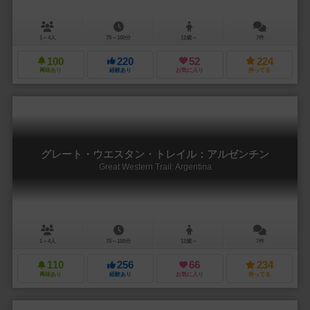
1～4人
75～150分
12歳～
7件
100
220
52
224
興味あり
経験あり
お気に入り
持ってる
グレート・ウエスタン・トレイル：アルゼンチン
Great Western Trail: Argentina
1～4人
75～150分
12歳～
7件
110
256
66
234
興味あり
経験あり
お気に入り
持ってる