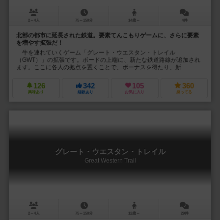
2～4人
75～150分
14歳～
4件
北部の都市に延長された鉄道。要素てんこもりゲームに、さらに要素
を増やす拡張だ！
牛を連れていくゲーム「グレート・ウエスタン・トレイル
（GWT）」の拡張です。ボードの上端に、新たな鉄道路線が追加され
ます。ここに各人の拠点を置くことで、ボーナスを得たり、新...
126
342
105
360
興味あり
経験あり
お気に入り
持ってる
グレート・ウエスタン・トレイル
Great Western Trail
2～4人
75～150分
12歳～
29件