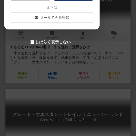
Great Western Trail: El Paso
または
メールで会員登録
1～4人
60～90分
12歳～
5件
しばらく表示しない
ぐるぐるロンデルの道中、牛を連れて荒野を歩け！
牛を連れて荒野を歩け！ぐるぐるロンデルの道中では、牛カードの
手札を成長させ、建物を建て、汽車を進め、やること盛りだくさん！
「グレート・ウエスタン・トレイル」の簡略版。 ...
66
98
19
102
興味あり
経験あり
お気に入り
持ってる
グレート・ウエスタン・トレイル ：ニュージーランド
Great Western Trail: New Zealand