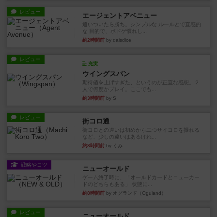
レビュー
エージェントアベニュー
追いついたら勝ち。シンプルな ルールとで直感的
な 目的で、ボドゲ慣れし...
約2時間前
by daisdice
レビュー
充実
ウイングスパン
期待値を上げすぎた、というのが正直な感想。２
人で何度かプレイ。ここでも...
約3時間前
by S
レビュー
街コロ通
街コロとの違いは初めから二つサイコロを振れる
など、少しの違いはあるけれ...
約8時間前
by くみ
戦略やコツ
ニューオールド
ゲーム終了時に、「オールドカードとニューカー
ドのどちらもある」 状態に...
約8時間前
by オグランド（Oguland）
レビュー
ニューオールド