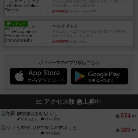
どんどん物量が増えて大変になっていく押し付け
合いが楽しいゲーム盛り上が...
約16時間前
by nekomanma222
レビュー
ヘックメック
サイコロゲームです1から5までの数字と芋虫がか
かれたダイス。これを振っ...
約18時間前
by みいやん
ボドゲーマのアプリ版はこちら
アクセス数 急上昇中
無限まちがいさがし
574
PT
紹介文あり
2件の投稿
リワイルド：サウスアメリカ
389
PT
紹介文なし
2件の投稿