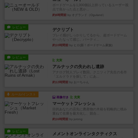
ボードゲームを1,000個以上持っているユーザー視
点で良かった点と悪か...
約8時間前
by オグランド（Oguland）
レビュー
デクリプト
プレイ感がしっかりしてるから、超ボードゲーム
やったなって感じ。パーティ...
約10時間前
by ヒロ(新！ボードゲーム家族)
レビュー
充実
アルナックの失われし遺跡
アナログ対人プレイ数回。クニツィア先生の名作
「エルドラドを探して」にあ...
約12時間前
by おーちゃん
ルール/インスト
画像付き
充実
マーケットフレッシュ
目的あなたの店先に農産物の木箱を戦略的に積み
重ねて在庫を最大化し、競合...
約16時間前
by jurong
レビュー
メメントオンラインタクティクス