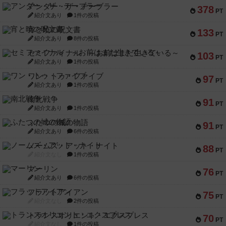
アンダー・ザ・テーブラー
378
PT
紹介文あり
1件の投稿
宵と暁の呪文書
133
PT
紹介文あり
8件の投稿
セミファイナル ～お前はまだ生きている～
103
PT
紹介文あり
1件の投稿
ワン・トゥ・ファイブ
97
PT
紹介文あり
1件の投稿
南北戦争
91
PT
紹介文あり
1件の投稿
ふたつの城の物語
91
PT
紹介文あり
6件の投稿
ノームズ・アット・ナイト
88
PT
紹介文なし
1件の投稿
マーリン
76
PT
紹介文あり
6件の投稿
フラットアイアン
75
PT
紹介文なし
2件の投稿
トランスオリエント・エクスプレス
70
PT
紹介文なし
1件の投稿