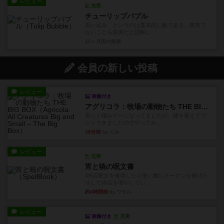
レビュー
充実
チューリップバブル
思い込み、というのは基本的に敵である。真実で
ないことを真実だと誤解し、...
12ヶ月前
の投稿
会員の新しい投稿
レビュー
画像付き
アグリコラ：牧場の動物たち THE BIG BOX
長らく積みゲーになってましたが、腰を据えてプ
レイできましたのでやってみ...
38分前
by くみ
レビュー
充実
宵と暁の呪文書
4/5点呪文を修得したり使い魔にトークンを捧げた
りして得点を増やしてい...
約4時間前
by ワタル
レビュー
画像付き
充実