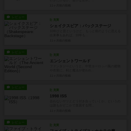
11ヶ月前
の投稿
レビュー
充実
シェイクスピア：バックステージ
10年ひと昔というけど、もっと前のように思える
出来事もあれば、10年も...
11ヶ月前
の投稿
レビュー
充実
エンシェントワールド
ファンタジーというと、中世ヨーロッパ風の建物
や衣装に、剣と魔法が使われ...
11ヶ月前
の投稿
レビュー
充実
1998 ISS
合わないヤツとどう付き合っていくか、というの
は誰もがどこかで直面する問...
11ヶ月前
の投稿
レビュー
充実
ファイブ・トライブス：ナカラの魔神使い