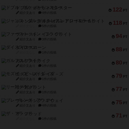
ドブル：ポケットモンスター
122
PT
紹介文あり
4件の投稿
ジャンヌ・ダルク-オルレアン ドロー＆ライト
118
PT
紹介文なし
5件の投稿
ファースト・イン・フライト
94
PT
紹介文あり
3件の投稿
ダイススローン
88
PT
紹介文なし
1件の投稿
ガルフストライク
80
PT
紹介文あり
1件の投稿
モズビ－ズ・レイダ－ズ
79
PT
紹介文あり
1件の投稿
リー対グラント
77
PT
紹介文あり
1件の投稿
ブレーキング・アウェイ
75
PT
紹介文あり
4件の投稿
ザ・フラッド
71
PT
紹介文なし
1件の投稿