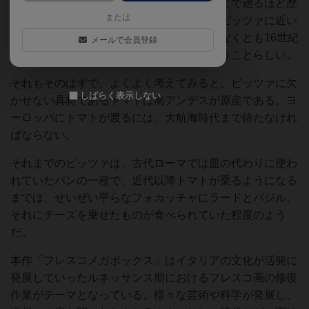
あり、その起源を辿ると古代ローマの時代まで遡るほど歴
または
史のある食べ物だが、我々がイメージするピッツァに近い
ものになったのは意外と最近のようで、少なくとも16世紀
メールで会員登録
以降のナポリが近代ピッツァ誕生の地ということらしい。
それもそのはずで、よくよく考えてみると、ピッツァに欠
しばらく表示しない
かせない具材であるトマトは南アンデスが原産である。ヨ
ーロッパにトマトが渡るには、大航海時代まで待たなけれ
ばならない。
それまでのピッツァは、古代ローマでは皿の代わりに使わ
れていたパンの一種で、近代以降トマトが乗るようになる
までは、せいぜい平らなフォカッチャにラードとバジル、
それにチーズを乗せたものが食べられていた程度のよう
だ。
本作「フレスコメガボックス」はイタリアの文化が活発に
発展していったルネッサンス期におけるフレスコ画の修復
作業がテーマとなっている。様々な芸術や科学が発展し、