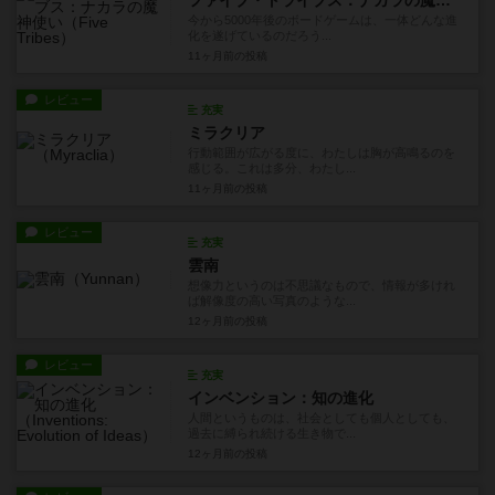
今から5000年後のボードゲームは、一体どんな進
化を遂げているのだろう...
11ヶ月前
の投稿
レビュー
充実
ミラクリア
行動範囲が広がる度に、わたしは胸が高鳴るのを
感じる。これは多分、わたし...
11ヶ月前
の投稿
レビュー
充実
雲南
想像力というのは不思議なもので、情報が多けれ
ば解像度の高い写真のような...
12ヶ月前
の投稿
レビュー
充実
インベンション：知の進化
人間というものは、社会としても個人としても、
過去に縛られ続ける生き物で...
12ヶ月前
の投稿