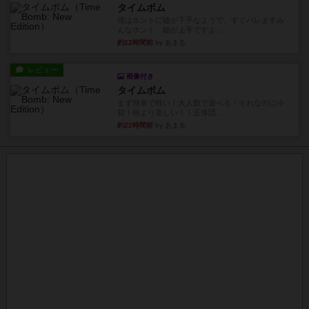
タイムボム
僕はホントに嘘が下手なようで、すぐバレますみ
んなホント、嘘が上手ですよ...
約22時間前
by あまる
レビュー
画像付き
タイムボム
まず簡単で軽い！大人数で遊べる！それなのに小
箱！何より楽しい！！正体隠...
約22時間前
by あまる