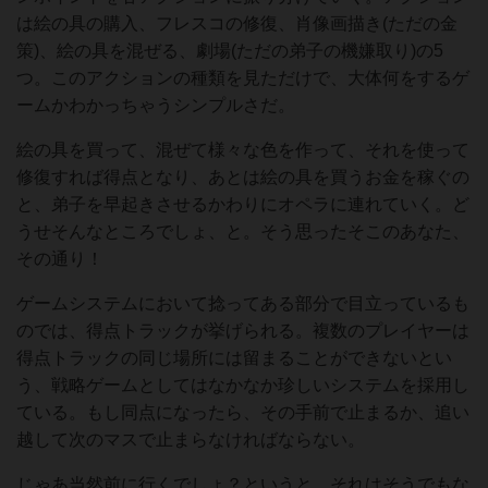
は絵の具の購入、フレスコの修復、肖像画描き(ただの金
策)、絵の具を混ぜる、劇場(ただの弟子の機嫌取り)の5
つ。このアクションの種類を見ただけで、大体何をするゲ
ームかわかっちゃうシンプルさだ。
絵の具を買って、混ぜて様々な色を作って、それを使って
修復すれば得点となり、あとは絵の具を買うお金を稼ぐの
と、弟子を早起きさせるかわりにオペラに連れていく。ど
うせそんなところでしょ、と。そう思ったそこのあなた、
その通り！
ゲームシステムにおいて捻ってある部分で目立っているも
のでは、得点トラックが挙げられる。複数のプレイヤーは
得点トラックの同じ場所には留まることができないとい
う、戦略ゲームとしてはなかなか珍しいシステムを採用し
ている。もし同点になったら、その手前で止まるか、追い
越して次のマスで止まらなければならない。
じゃあ当然前に行くでしょ？というと、それはそうでもな