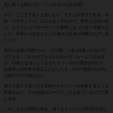
先に我々を連れて行ってくれるのだ(大袈裟)！
さて、ここまで長々と書いたが、全ては前置きである。本
作「メガボックス」はなんせメガなので、無印とは訳が違
う。もちろんコンポーネントが豪華になった点も見逃せな
いが、特筆すべきはなんと17種もの拡張が同梱されている
ことだ。
無印は拡張が3種だから、2の3乗、つまり8通りの遊び方
ができる。これだけでもなかなかのボリュームではある
が、17種となるとどうなるだろう。2の17乗(約13万)だ。
肖像画と特別色を固定したとしても、2の15乗(約32,000)
の遊び方が可能なのだ。
弟子が彼女を見つける拡張やカタコンベを探索するような
拡張もあり、その内容はルールブックを見ているだけで楽
しめる。
しかし大きな問題が残る。様々なトッピング(拡張)を試し