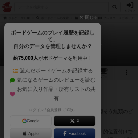
ログイン
閉じる
ボドゲーマTOP
ボードゲームの検索
フレスコ
フレスコ：メガボックス
ボードゲームのプレイ履歴を記録し
て、
フレスコ：メガボックス
自分のデータを管理しませんか？
山本 右近さんのレビュー
約75,000人
がボドゲーマを利用中！
遊んだボードゲームを記録する
3
2
1
トップ
画像
動画
レビュー
カフェ
気になるゲームのレビューを読む
お気に入り作品・所有リストの共
442名
7名
0
12ヶ月前
有
ログイン / 会員登録（10秒）
ピッツァはお好きだろうか？わたしは何を隠そう無類のピ
ッツァ好きである。
Google
X
ピッツァは今でこそイタリアのソウルフード的位置付けで
Apple
Facebook