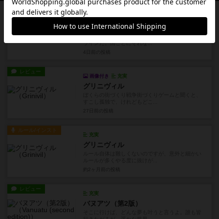
戦略やコツ
画像付き
充実
ビルトゥ
ルールブックにも書いてある通り大体15点が勝敗
ラインだ。国ごとにそれな...
4日前
の投稿
レビュー
画像付き
充実
グリニヴィル
ぼくらの街づくり戦争街づくりゲームと聞くと、
すこし孤独で、けれどもどこ...
27日前
の投稿
ルール/インスト
充実
グリニヴィル
ルール自体は難しくないのですが、意外と細かい
ルールが多くやる度に抜けが...
約2ヶ月前
の投稿
レビュー
充実
バヌアツ（第2版）
そこに行けば、どんな夢も叶うと言うよ。誰も皆
行きたがるが、遥かな世界。...