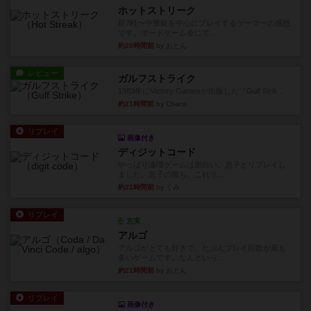
ホットストリーク
星7軽〜中量級を中心にプレイするゲーマーの感想
です。ボードゲーム会にて...
約20時間前
by おとん
レビュー
ガルフストライク
1983年にVictory Gamesが出版した『Gulf Strik...
約21時間前
by Chaco
リプレイ
画像付き
ディジットコード
やっぱり論理ゲームは面白い。息子とリプレイし
ました。息子の勝ち。これリ...
約21時間前
by くみ
リプレイ
充実
アルゴ
アルゴがとても好きで、たぶんプレイ回数が最も
多いゲームです。なんといっ...
約21時間前
by おとん
リプレイ
画像付き