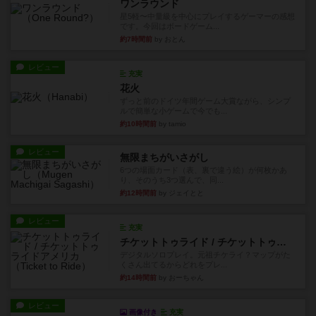
ワンラウンド
星5軽〜中量級を中心にプレイするゲーマーの感想
です。今回はボードゲーム...
約7時間前
by おとん
レビュー
充実
花火
ずっと前のドイツ年間ゲーム大賞ながら、シンプ
ルで簡単な小ゲームで今でも...
約10時間前
by tamio
レビュー
無限まちがいさがし
6つの場面カード（表、裏で違う絵）が何枚かあ
り、そのうち3つ選んで、同...
約12時間前
by ジェイとと
レビュー
充実
チケットトゥライド / チケットトゥライドアメリカ
デジタルソロプレイ。元祖チケライ？マップがた
くさん出てるからどれをプレ...
約14時間前
by おーちゃん
レビュー
画像付き
充実