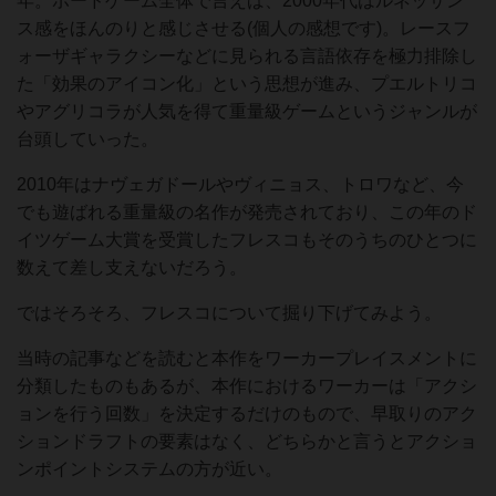
年。ボードゲーム全体で言えば、2000年代はルネッサン
ス感をほんのりと感じさせる(個人の感想です)。レースフ
ォーザギャラクシーなどに見られる言語依存を極力排除し
た「効果のアイコン化」という思想が進み、プエルトリコ
やアグリコラが人気を得て重量級ゲームというジャンルが
台頭していった。
2010年はナヴェガドールやヴィニョス、トロワなど、今
でも遊ばれる重量級の名作が発売されており、この年のド
イツゲーム大賞を受賞したフレスコもそのうちのひとつに
数えて差し支えないだろう。
ではそろそろ、フレスコについて掘り下げてみよう。
当時の記事などを読むと本作をワーカープレイスメントに
分類したものもあるが、本作におけるワーカーは「アクシ
ョンを行う回数」を決定するだけのもので、早取りのアク
ションドラフトの要素はなく、どちらかと言うとアクショ
ンポイントシステムの方が近い。