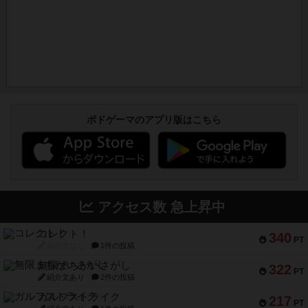
ボドゲーマのアプリ版はこちら
アクセス数 急上昇中
コレクト！
340
PT
紹介文なし
1件の投稿
無限まちがいさがし
322
PT
紹介文あり
2件の投稿
ガルフストライク
217
PT