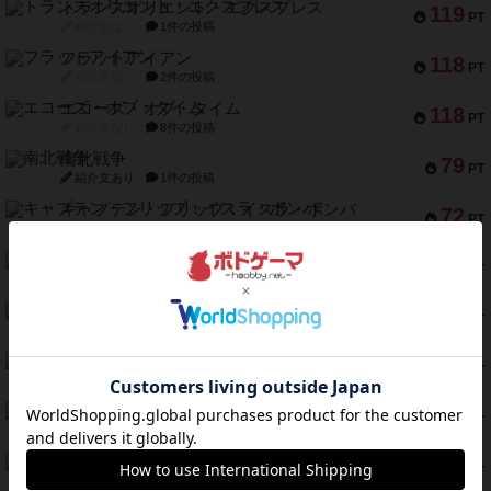
トランスオリエント・エクスプレス
119
PT
紹介文なし
1件の投稿
フラットアイアン
118
PT
紹介文なし
2件の投稿
エコーズ・オブ・タイム
118
PT
紹介文なし
8件の投稿
南北戦争
79
PT
紹介文あり
1件の投稿
キャプテン・フリップ：イスラ・ボンバ
72
PT
紹介文なし
2件の投稿
メメントオンラインタクティクス
70
PT
紹介文あり
4件の投稿
パーミッド
68
PT
紹介文なし
1件の投稿
クリーグ
57
PT
紹介文あり
1件の投稿
セミファイナル ～お前はまだ生きている～
53
PT
紹介文あり
1件の投稿
ふたつの街の物語
52
PT
紹介文あり
18件の投稿