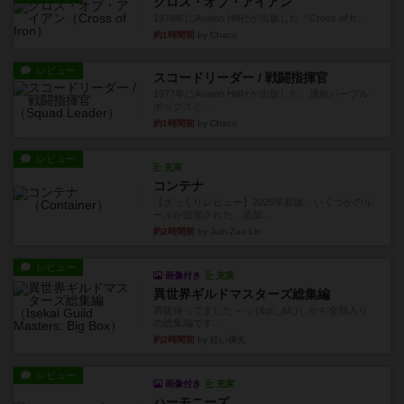
クロス・オブ・アイアン
1978年にAvalon Hill社が出版した『Cross of Ir...
約1時間前
by Chaco
レビュー
スコードリーダー / 戦闘指揮官
1977年にAvalon Hill社が出版した、通称パープル
ボックスと...
約1時間前
by Chaco
レビュー
充実
コンテナ
【ざっくりレビュー】2026年新版、いくつかのル
ールが追加された。追加...
約2時間前
by Juin-Zuo Lin
レビュー
画像付き
充実
異世界ギルドマスターズ総集編
再販待ってました～っ (&gt;_&lt;)しかも全部入り
の総集編です...
約2時間前
by 紅い弾丸
レビュー
画像付き
充実
ハーモニーズ