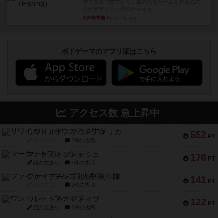
デジタルソロプレイ。毒のあるゲームを作るあの
人がデザイン。箱絵からもう...
約8時間前
by おーちゃん
ボドゲーマのアプリ版はこちら
アクセス数 急上昇中
リワイルド：サウスアメリカ
552
PT
紹介文なし
2件の投稿
マーケットフレッシュ
170
PT
紹介文あり
1件の投稿
ファイアー・ブルズ / 火牛陣
141
PT
紹介文なし
1件の投稿
ワン・トゥ・ファイブ
122
PT
紹介文あり
1件の投稿