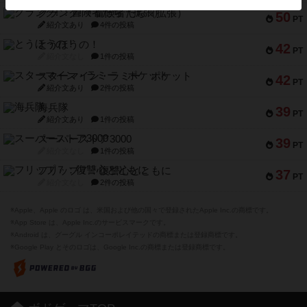
クランク! ：冒険者たち（拡張）
50
PT
紹介文あり
4件の投稿
とうほうの！
42
PT
紹介文なし
1件の投稿
スターマイン・ラミー ポケット
42
PT
紹介文あり
2件の投稿
海兵隊
39
PT
紹介文あり
1件の投稿
スーパーストア3000
39
PT
紹介文なし
1件の投稿
フリップ７：復讐心とともに
37
PT
紹介文なし
2件の投稿
※Apple、Apple のロゴ は、米国および他の国々で登録されたApple Inc.の商標です。
※App Store は、Apple Inc.のサービスマークです。
※Android は、グーグル インコーポレイテッドの商標または登録商標です。
※Google Play とそのロゴは、Google Inc.の商標または登録商標です。