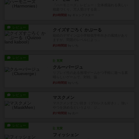
『ハーモニーズ』レビュー：立体感溢れる美しい
箱庭づくり。万人受けする良...
約3時間前
by ギャングスター
レビュー
クイズすごろく かぶーる
箱絵のデザインは小学校低学年向きの風情があり
ますが、問題のレベルによっ...
約3時間前
by いち
レビュー
充実
クルーバージュ
リプレイ性のある推理ゲームかつ手軽に遊べる素
晴らしいゲームで、対戦、協...
約3時間前
by いち
レビュー
マスクメン
マスクメンすごい好き（プロレスも好き）。強い
やつを決めるというより、ジ...
約7時間前
by わー
レビュー
充実
フィッシェン