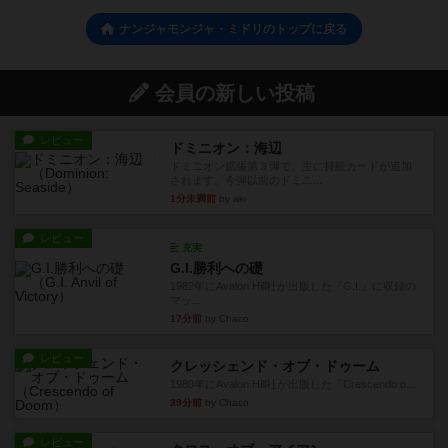
ナンジャモンジャ・ミドリのトップに戻る
会員の新しい投稿
レビュー
ドミニオン：海辺
ドミニオン拡張第３弾で、主に持続カードが追加
されます。今弾以前のドミニ...
1分未満前
by aki
レビュー
充実
G.I.勝利への礎
1982年にAvalon Hill社が出版した『G.I.』に収録の
マッ...
17分前
by Chaco
レビュー
クレッシェンド・オブ・ドゥーム
1980年にAvalon Hill社が出版した『Crescendo o...
39分前
by Chaco
レビュー