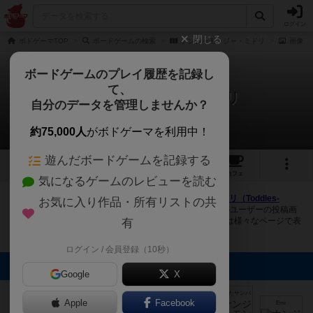
ログイン
閉じる
ボドゲーマTOP
ボードゲームの検索
ナンジャモンジャ・ミドリ
画像
ボードゲームのプレイ履歴を記録し
て、
ナンジャモンジャ・ミドリ
自分のデータを管理しませんか？
6件の画像
約75,000人
がボドゲーマを利用中！
遊んだボードゲームを記録する
6
3
48
326
トップ
画像
動画
レビュー
カフェ
気になるゲームのレビューを読む
ボドゲーマにログインすると、
「ナンジャモンジャ・ミドリ（Toddles-
お気に入り作品・所有リストの共
Bobbles Green）」
の画像をアップロード出来たり、他のユーザーの投稿画
像に評価を付けることができます。また、トップ6の画像は様々なページで表
有
示されます。
ログイン / 会員登録（10秒）
トップに表示される画像
Google
X
オグランド
（Oguland）
KE.I＠トマコマ
おーにたサンバ
ケントリッヒ
ぽっくり
Apple
Facebook
Emi