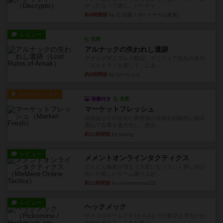
やったなって感じ。パーティ...
約4時間前
by ヒロ(新！ボードゲーム家族)
レビュー
充実
アルナックの失われし遺跡
アナログ対人プレイ数回。クニツィア先生の名作
「エルドラドを探して」にあ...
約6時間前
by おーちゃん
ルール/インスト
画像付き
充実
マーケットフレッシュ
目的あなたの店先に農産物の木箱を戦略的に積み
重ねて在庫を最大化し、競合...
約11時間前
by jurong
レビュー
メメントオンラインタクティクス
どんどん物量が増えて大変になっていく押し付け
合いが楽しいゲーム盛り上が...
約11時間前
by nekomanma222
レビュー
ヘックメック
サイコロゲームです1から5までの数字と芋虫がか
かれたダイス。これを振っ...