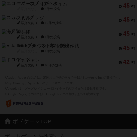
エコーズ・オブ・タイム
45
PT
紹介文なし
8件の投稿
スカルキング
45
PT
紹介文あり
12件の投稿
海兵隊
45
PT
紹介文あり
1件の投稿
Bitter End ブタペスト救出作戦
45
PT
紹介文なし
1件の投稿
ドコジャン
42
PT
紹介文あり
10件の投稿
※Apple、Apple のロゴ は、米国および他の国々で登録されたApple Inc.の商標です。
※App Store は、Apple Inc.のサービスマークです。
※Android は、グーグル インコーポレイテッドの商標または登録商標です。
※Google Play とそのロゴは、Google Inc.の商標または登録商標です。
ボドゲーマTOP
ボードゲームを検索する