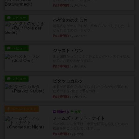
約13時間前
by みいやん
レビュー
ハゲタカのえじき
超有名なゲームですが、初めてプレイしました。1
から15までのカードがプ...
約13時間前
by みいやん
レビュー
ジャスト・ワン
まぁ面白かった‼️よくテレビとかのバラエティなん
かで、お題がわからずに...
約13時間前
by みいやん
レビュー
ピタッコカルタ
ボドゲ相席会でプレイしましたひらがなが書かれ
たカードを2枚まで手をつけ...
約13時間前
by みいやん
ルール/インスト
画像付き
充実
ノームズ・アット・ナイト
ベネボレンス女王は、忠実な臣民を称えるための
祝宴を開こうとしています。...
約14時間前
by jurong