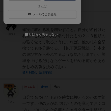
続きを読む（約7年前）
または
メールで会員登録
皇帝
307名
0名
0
充実
確実に取れる札を増やすこと。自分が名付けた
Tempp
しばらく表示しない
札全部とほかの人が名付けたもの２～３種類の
み強く覚えて取るようにすれば、他の札を全部
捨てても多分勝てる。【以下泥沼戦法。】本来
の遊び方から外れてるような気もしますが、勝
率を上げるだけならゲームを始める前からあら
かじめ名前を決めておい...
続きを読む（約8年前）
大賢者
117名
0名
0
自分で名づけたものを確実に抑えるのがまず第
うさこ
一です。他の人が名づけたものを覚えておくコ
ツは、つけられた名前とキャラクターを結びつ