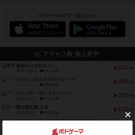
ボドゲーマのアプリ版はこちら
アクセス数 急上昇中
無限まちがいさがし
574
PT
紹介文あり
2件の投稿
リワイルド：サウスアメリカ
389
PT
紹介文なし
2件の投稿
アンダー・ザ・テーブラー
378
PT
紹介文あり
1件の投稿
宵と暁の呪文書
133
PT
紹介文あり
8件の投稿
セミファイナル ～お前はまだ生きている～
103
PT
紹介文あり
1件の投稿