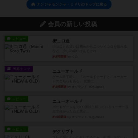
ナンジャモンジャ・ミドリのトップに戻る
会員の新しい投稿
レビュー
街コロ通
街コロとの違いは初めから二つサイコロを振れる
など、少しの違いはあるけれ...
約2時間前
by くみ
戦略やコツ
ニューオールド
ゲーム終了時に、「オールドカードとニューカー
ドのどちらもある」 状態に...
約3時間前
by オグランド（Oguland）
レビュー
ニューオールド
ボードゲームを1,000個以上持っているユーザー視
点で良かった点と悪か...
約3時間前
by オグランド（Oguland）
レビュー
デクリプト
プレイ感がしっかりしてるから、超ボードゲーム