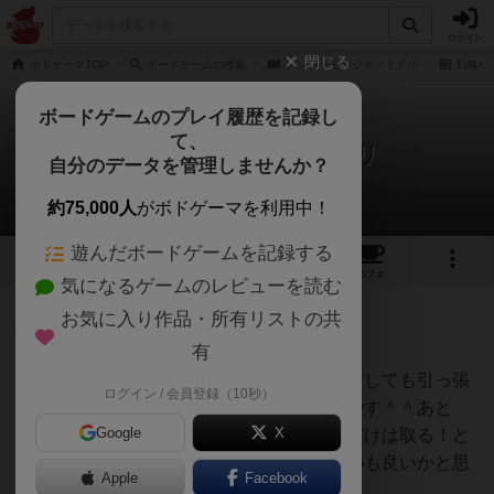
ログイン
閉じる
ボドゲーマTOP
ボードゲームの検索
ナンジャモンジャ・ミドリ
戦略や
ボードゲームのプレイ履歴を記録し
て、
ナンジャモンジャ・ミドリ
自分のデータを管理しませんか？
4件の戦略やコツ
約75,000人
がボドゲーマを利用中！
遊んだボードゲームを記録する
6
3
47
326
トップ
画像
動画
レビュー
カフェ
気になるゲームのレビューを読む
お気に入り作品・所有リストの共
神
65名
0名
有
連続で遊ぶときに前の名前にどうしても引っ張
ログイン / 会員登録（10秒）
オグランド
られてしまうので、注意が必要です＾＾あと
（Oguland）
Google
X
は、自分でつけた名前のカードだけは取る！と
かいくつかカードを絞っておくのも良いかと思
Apple
Facebook
います。