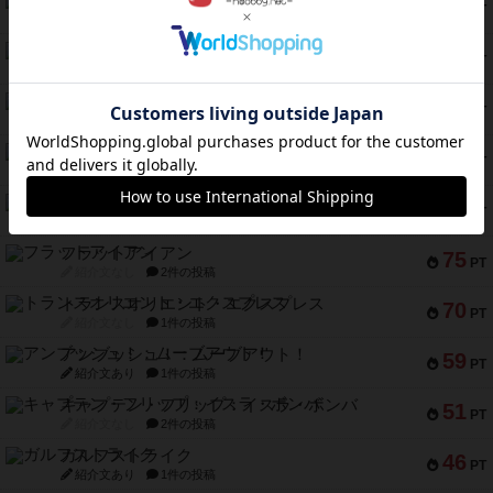
ワン・トゥ・ファイブ
97
PT
紹介文あり
1件の投稿
南北戦争
91
PT
紹介文あり
1件の投稿
ふたつの城の物語
91
PT
紹介文あり
6件の投稿
ノームズ・アット・ナイト
88
PT
紹介文なし
1件の投稿
マーリン
76
PT
紹介文あり
6件の投稿
フラットアイアン
75
PT
紹介文なし
2件の投稿
トランスオリエント・エクスプレス
70
PT
紹介文なし
1件の投稿
アンブッシュ！：ムーブアウト！
59
PT
紹介文あり
1件の投稿
キャプテン・フリップ：イスラ・ボンバ
51
PT
紹介文なし
2件の投稿
ガルフストライク
46
PT
紹介文あり
1件の投稿