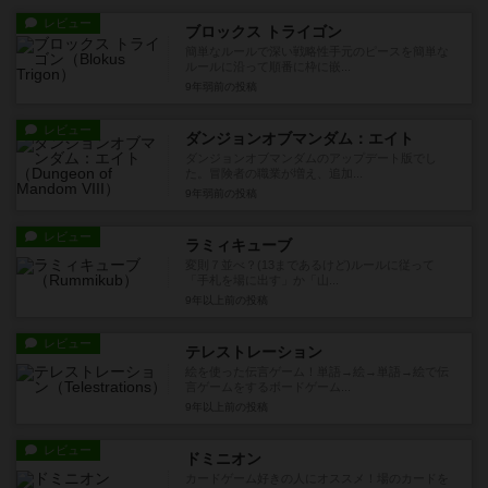
レビュー
ブロックス トライゴン
簡単なルールで深い戦略性手元のピースを簡単な
ルールに沿って順番に枠に嵌...
9年弱前
の投稿
レビュー
ダンジョンオブマンダム：エイト
ダンジョンオブマンダムのアップデート版でし
た。冒険者の職業が増え、追加...
9年弱前
の投稿
レビュー
ラミィキューブ
変則７並べ？(13まであるけど)ルールに従って
「手札を場に出す」か「山...
9年以上前
の投稿
レビュー
テレストレーション
絵を使った伝言ゲーム！単語→絵→単語→絵で伝
言ゲームをするボードゲーム...
9年以上前
の投稿
レビュー
ドミニオン
カードゲーム好きの人にオススメ！場のカードを