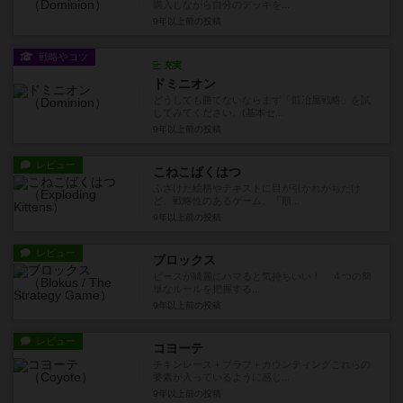
購入しながら自分のデッキを...
9年以上前
の投稿
戦略やコツ
充実
ドミニオン
どうしても勝てないならまず「鍛冶屋戦略」を試
してみてください。(基本セ...
9年以上前
の投稿
レビュー
こねこばくはつ
ふざけた絵柄やテキストに目が引かれがちだけ
ど、戦略性のあるゲーム。「順...
9年以上前
の投稿
レビュー
ブロックス
ピースが綺麗にハマると気持ちいい！ ４つの簡
単なルールを把握する...
9年以上前
の投稿
レビュー
コヨーテ
チキンレース＋ブラフ＋カウンティングこれらの
要素が入っているように感じ...
9年以上前
の投稿