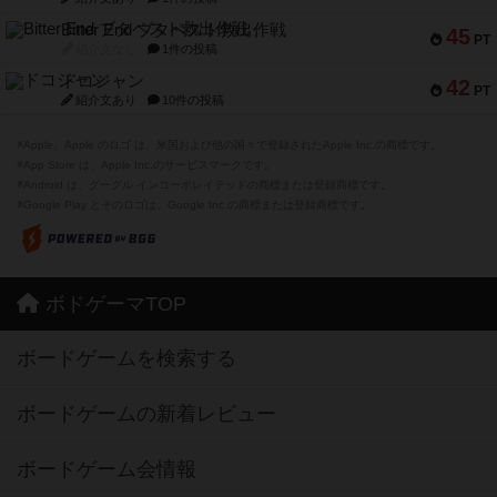
Bitter End ブタペスト救出作戦
45
PT
紹介文なし
1件の投稿
ドコジャン
42
PT
紹介文あり
10件の投稿
※Apple、Apple のロゴ は、米国および他の国々で登録されたApple Inc.の商標です。
※App Store は、Apple Inc.のサービスマークです。
※Android は、グーグル インコーポレイテッドの商標または登録商標です。
※Google Play とそのロゴは、Google Inc.の商標または登録商標です。
ボドゲーマTOP
ボードゲームを検索する
ボードゲームの新着レビュー
ボードゲーム会情報