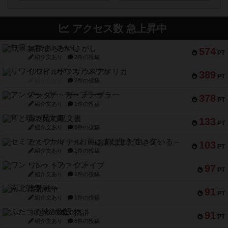
アクセス数 急上昇中
無限まちがいさがし
574
PT
紹介文あり
2件の投稿
リワイルド：サウスアメリカ
389
PT
紹介文なし
2件の投稿
アンダー・ザ・テーブラー
378
PT
紹介文あり
1件の投稿
宵と暁の呪文書
133
PT
紹介文あり
8件の投稿
セミファイナル ～お前はまだ生きている～
103
PT
紹介文あり
1件の投稿
ワン・トゥ・ファイブ
97
PT
紹介文あり
1件の投稿
南北戦争
91
PT
紹介文あり
1件の投稿
ふたつの城の物語
91
PT
紹介文あり
6件の投稿