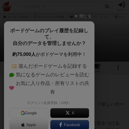
ログイン
閉じる
ボドゲーマTOP
ボードゲームの検索
ナンジャモンジャ・ミドリ
レビュ
ボードゲームのプレイ履歴を記録し
て、
ナンジャモンジャ・ミドリ
自分のデータを管理しませんか？
男爵さんのレビュー
約75,000人
がボドゲーマを利用中！
遊んだボードゲームを記録する
6
3
47
326
トップ
画像
動画
レビュー
カフェ
気になるゲームのレビューを読む
お気に入り作品・所有リストの共
187名
0名
0
9年以上前
有
ログイン / 会員登録（10秒）
インスピレーションと記憶力がモノをいう！？珍しいボー
ドゲーム
Google
X
順番にカードをめぐり初めてのカードなら名前をつける、
Apple
Facebook