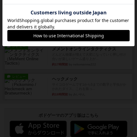
ルール/インスト
画像付き
充実
マーケットフレッシュ
目的あなたの店先に農産物の木箱を戦略的に積み
重ねて在庫を最大化し、競合...
約16時間前
by jurong
レビュー
メメントオンラインタクティクス
どんどん物量が増えて大変になっていく押し付け
合いが楽しいゲーム盛り上が...
約17時間前
by nekomanma222
レビュー
ヘックメック
サイコロゲームです1から5までの数字と芋虫がか
かれたダイス。これを振っ...
約18時間前
by みいやん
ボドゲーマのアプリ版はこちら