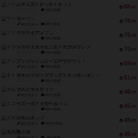
ノームズ・アット・ナイト
88
PT
紹介文なし
1件の投稿
マーリン
76
PT
紹介文あり
6件の投稿
フラットアイアン
75
PT
紹介文なし
2件の投稿
トランスオリエント・エクスプレス
70
PT
紹介文なし
1件の投稿
アンブッシュ！：ムーブアウト！
59
PT
紹介文あり
1件の投稿
キャプテン・フリップ：イスラ・ボンバ
51
PT
紹介文なし
2件の投稿
ガルフストライク
46
PT
紹介文あり
1件の投稿
エコーズ・オブ・タイム
45
PT
紹介文なし
8件の投稿
スカルキング
45
PT
紹介文あり
12件の投稿
海兵隊
45
PT
紹介文あり
1件の投稿