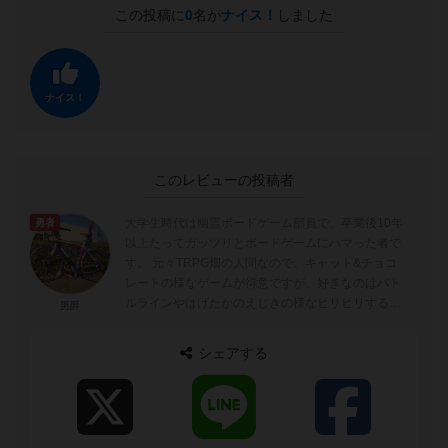
この投稿に
0
名が
ナイス！
しました
ナイス！
このレビューの投稿者
大学生時代は幽霊ボードゲーム部員で、卒業後10年
勇者
以上たってガッツリとボードゲームにハマった者で
す。 元々TRPG畑の人間なので、キャット&チョコ
レートの様なゲームが得意ですが、好きなのはバト
ルラインやはげたかのえじきの様なヒリヒリするゲ
男爵
ームです。 よろしくお願い...
シェアする