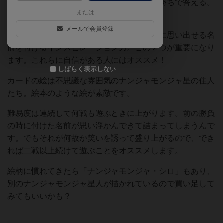
名前のついたカードならその名前を早い者勝ちで答える。
または
ルールはとても簡単です。
メールで会員登録
記憶力だけでなく、パッと見たときにすぐに思い出せる名
前を付けるインスピレーション力。この２つが重要になり
ます。これらに自信がある人にはオススメ！
しばらく表示しない
カードの絵は不思議な雰囲気のナンジャモンジャ星の住人
たち。絵本のような絵が素敵です。
難易度は連続して何戦も遊ぶときに上がります。前の勝負
の時に付けた名前が思い浮かんできて詰まってしまうんで
す。でもそれが何故か笑いを誘って盛り上がるので、でき
れば二戦以上続けて遊ぶことをオススメします。
絵柄に慣れてきたら「ナンジャモンジャ・シロ」もあり、
別のナンジャモンジャ星人が描かれているので買い足して
みてもいいかも？