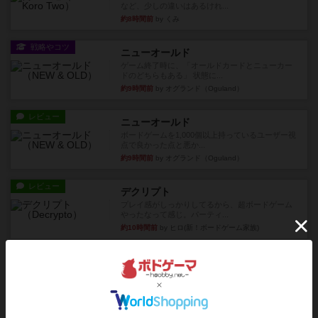
など、少しの違いはあるけれ...
約8時間前
by くみ
戦略やコツ
ニューオールド
ゲーム終了時に、「オールドカードとニューカー
ドのどちらもある」 状態に...
約9時間前
by オグランド（Oguland）
レビュー
ニューオールド
ボードゲームを1,000個以上持っているユーザー視
点で良かった点と悪か...
約9時間前
by オグランド（Oguland）
レビュー
デクリプト
プレイ感がしっかりしてるから、超ボードゲーム
やったなって感じ。パーティ...
約10時間前
by ヒロ(新！ボードゲーム家族)
レビュー
充実
アルナックの失われし遺跡
アナログ対人プレイ数回。クニツィア先生の名作
「エルドラドを探して」にあ...
約12時間前
by おーちゃん