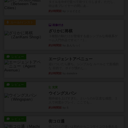
タイルを4×4で並べて街づくりします。ただし、
街は各プレイヤーの間にあ...
約2時間前
by ジェイとと
ルール/インスト
画像付き
ざりかに将棋
３種類の駒だけが登場する超シンプルな将棋系ゲ
ーム入門作品です♪(＾＾)...
約2時間前
by あんちっく
レビュー
エージェントアベニュー
追いついたら勝ち。シンプルな ルールとで直感的
な 目的で、ボドゲ慣れし...
約2時間前
by daisdice
レビュー
充実
ウイングスパン
期待値を上げすぎた、というのが正直な感想。２
人で何度かプレイ。ここでも...
約3時間前
by S
レビュー
街コロ通
街コロとの違いは初めから二つサイコロを振れる