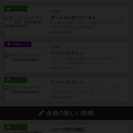
レビュー
充実
ダンジョンオブマンダム
剣と魔法の世界でダチョウ倶楽部プレイヤーは剣
と魔法の世界に生きる冒険者...
9年以上前
の投稿
戦略やコツ
充実
ワードバスケット
人によっては卑怯と思われるかもしれませんが、
このゲームを始める前に「し...
9年以上前
の投稿
レビュー
ワードバスケット
「しりとり」がボードゲームになった。このゲー
ムを紹介するならこれが一番...
9年以上前
の投稿
会員の新しい投稿
レビュー
ふたつの街の物語