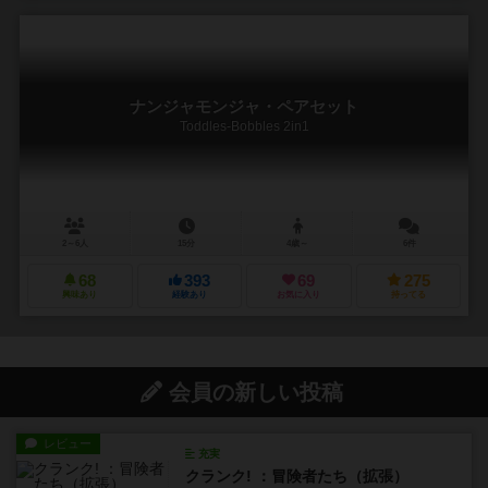
ナンジャモンジャ・ペアセット
Toddles-Bobbles 2in1
2～6人
15分
4歳～
6件
68
393
69
275
興味あり
経験あり
お気に入り
持ってる
会員の新しい投稿
レビュー
充実
クランク! ：冒険者たち（拡張）