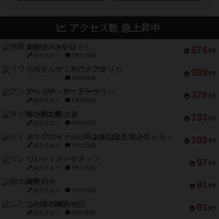
アクセス数 急上昇中
無限まちがいさがし
574
PT
紹介文あり
2件の投稿
リワイルド：サウスアメリカ
389
PT
紹介文なし
2件の投稿
アンダー・ザ・テーブラー
378
PT
紹介文あり
1件の投稿
宵と暁の呪文書
133
PT
紹介文あり
8件の投稿
セミファイナル ～お前はまだ生きている～
103
PT
紹介文あり
1件の投稿
ワン・トゥ・ファイブ
97
PT
紹介文あり
1件の投稿
南北戦争
91
PT
紹介文あり
1件の投稿
ふたつの城の物語
91
PT
紹介文あり
6件の投稿