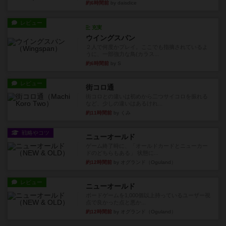
約6時間前
by daisdice
レビュー
充実
ウイングスパン
２人で何度かプレイ。ここでも指摘されているよ
うに、一部強力な鳥(カラス...
約6時間前
by S
レビュー
街コロ通
街コロとの違いは初めから二つサイコロを振れる
など、少しの違いはあるけれ...
約11時間前
by くみ
戦略やコツ
ニューオールド
ゲーム終了時に、「オールドカードとニューカー
ドのどちらもある」 状態に...
約12時間前
by オグランド（Oguland）
レビュー
ニューオールド
ボードゲームを1,000個以上持っているユーザー視
点で良かった点と悪か...
約12時間前
by オグランド（Oguland）