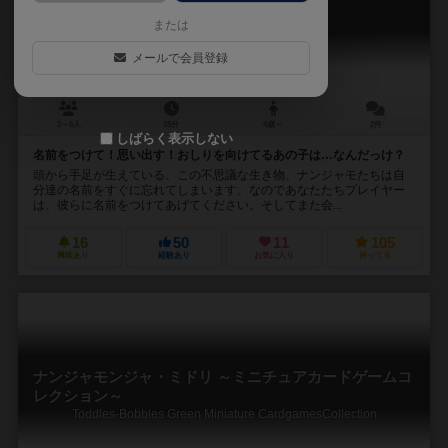
Nanjya monjya Osiri
または
メールで会員登録
2～6人
15分
4歳～
2件
しばらく表示しない
名前をつけて！思い出す！おしりを向けてるあの子は…なんだっけ？
頭から手足が生えている、この不思議な生き物、ナンジャモたちは自
分達の名前をすぐに忘れてしまいます、なのであなたたちプレイヤー
は、彼らに名前をつけてあげてください。そしてまた会...
16
50
11
105
興味あり
経験あり
お気に入り
持ってる
ナンジャモンジャ・ミドリ ～ミニチュアカードゲームコ
レクション～
Toddles-Bobbles Green Miniature CardgamesCollection