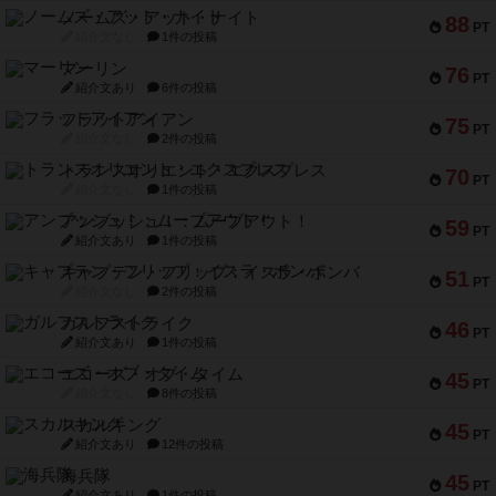
ノームズ・アット・ナイト
88
PT
紹介文なし
1件の投稿
マーリン
76
PT
紹介文あり
6件の投稿
フラットアイアン
75
PT
紹介文なし
2件の投稿
トランスオリエント・エクスプレス
70
PT
紹介文なし
1件の投稿
アンブッシュ！：ムーブアウト！
59
PT
紹介文あり
1件の投稿
キャプテン・フリップ：イスラ・ボンバ
51
PT
紹介文なし
2件の投稿
ガルフストライク
46
PT
紹介文あり
1件の投稿
エコーズ・オブ・タイム
45
PT
紹介文なし
8件の投稿
スカルキング
45
PT
紹介文あり
12件の投稿
海兵隊
45
PT
紹介文あり
1件の投稿