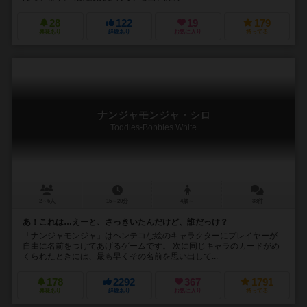
28
122
19
179
興味あり
経験あり
お気に入り
持ってる
ナンジャモンジャ・シロ
Toddles-Bobbles White
2～6人
15～20分
4歳～
38件
あ！これは…えーと、さっきいたんだけど、誰だっけ？
「ナンジャモンジャ」はヘンテコな絵のキャラクターにプレイヤーが
自由に名前をつけてあげるゲームです。 次に同じキャラのカードがめ
くられたときには、最も早くその名前を思い出して...
178
2292
367
1791
興味あり
経験あり
お気に入り
持ってる