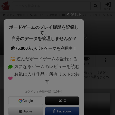
ログイン
閉じる
ボドゲーマTOP
ボードゲームの検索
ナンジャモンジャ・ミドリ
拡張版
ボードゲームのプレイ履歴を記録し
て、
ナンジャモンジャ・ミドリ
自分のデータを管理しませんか？
拡張/関連作品 6件
約75,000人
がボドゲーマを利用中！
遊んだボードゲームを記録する
6
3
47
326
トップ
画像
動画
レビュー
カフェ
気になるゲームのレビューを読む
ナンジャモンジャ・ミドリに紐付いているボードゲーム一覧です。拡張版・
お気に入り作品・所有リストの共
続編・リメイク版などの同じシリーズを中心に、関連性の強い作品をまとめ
ています。
有
ログイン / 会員登録（10秒）
Google
X
Apple
Facebook
ナンジャモンジャ おしり