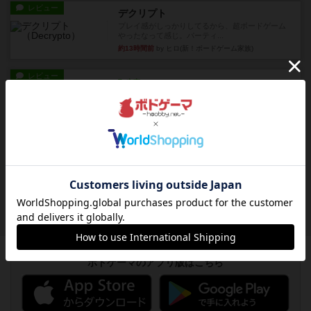
レビュー
デクリプト
プレイ感がしっかりしてるから、超ボードゲーム
やったなって感じ。パーティ...
約13時間前
by ヒロ(新！ボードゲーム家族)
レビュー
充実
アルナックの失われし遺跡
アナログ対人プレイ数回。クニツィア先生の名作
「エルドラドを探して」にあ...
約15時間前
by おーちゃん
ルール/インスト
画像付き
充実
マーケットフレッシュ
目的あなたの店先に農産物の木箱を戦略的に積み
重ねて在庫を最大化し、競合...
約20時間前
by jurong
ボドゲーマのアプリ版はこちら