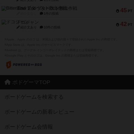
Bitter End ブタペスト救出作戦
45
PT
紹介文なし
1件の投稿
ドコジャン
42
PT
紹介文あり
10件の投稿
※Apple、Apple のロゴ は、米国および他の国々で登録されたApple Inc.の商標です。
※App Store は、Apple Inc.のサービスマークです。
※Android は、グーグル インコーポレイテッドの商標または登録商標です。
※Google Play とそのロゴは、Google Inc.の商標または登録商標です。
ボドゲーマTOP
ボードゲームを検索する
ボードゲームの新着レビュー
ボードゲーム会情報