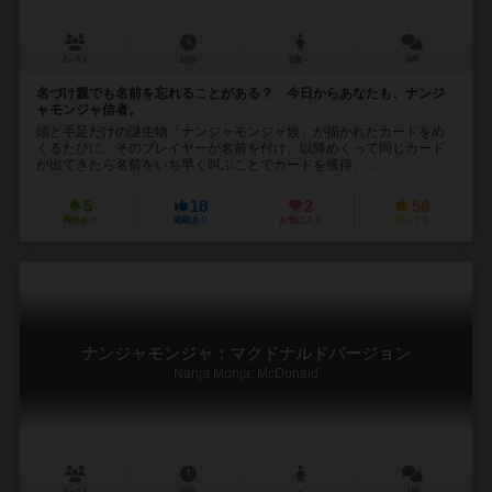
2～6人
15分
6歳～
0件
名づけ親でも名前を忘れることがある？ 今日からあなたも、ナンジ
ャモンジャ信者。
頭と手足だけの謎生物「ナンジャモンジャ族」が描かれたカードをめ
くるたびに、そのプレイヤーが名前を付け、以降めくって同じカード
が出てきたら名前をいち早く叫ぶことでカードを獲得、...
5
18
2
56
興味あり
経験あり
お気に入り
持ってる
ナンジャモンジャ：マクドナルドバージョン
Nanja Monja: McDonald
2～4人
15分
－
1件