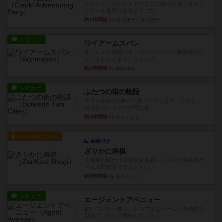
クランク！のプレイヤーごとに能力の違うキャラ
クターを使用できるようにな...
約1時間前
by ぽっぽーくるっぽー
レビュー
ワイアームスパン
初プレイの感想です。ウイングスパン履修済のコ
メントとなります。ウイング...
約1時間前
by daisdice
レビュー
ふたつの街の物語
タイルを4×4で並べて街づくりします。ただし、
街は各プレイヤーの間にあ...
約5時間前
by ジェイとと
ルール/インスト
画像付き
ざりかに将棋
３種類の駒だけが登場する超シンプルな将棋系ゲ
ーム入門作品です♪(＾＾)...
約5時間前
by あんちっく
レビュー
エージェントアベニュー
追いついたら勝ち。シンプルなルールと直感的な
目的で、ボドゲ慣れしていな...