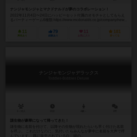
ナンジャモンジャとマクドナルドが夢のコラボレーション！
2022年11月4日〜24日にハッピーセット付属のオモチャとしてもらえ
るパーティーゲーム6種類 https://www.mcdonalds.co.jp/company/new...
11
79
11
181
興味あり
経験あり
お気に入り
持ってる
ナンジャモンジャデラックス
Toddles-Bobbles Deluxe
2～12人
15分
4歳～
2件
謎生物が豪華になって帰ってきた！
謎生物に名前を付けて、以降その生物が現れたらいち早く付けた名前
を呼ぶ。 これだけなのに、気付いたらみんなが夢中に名前を大声で呼
んでいます。 既に販売されている白、緑の...