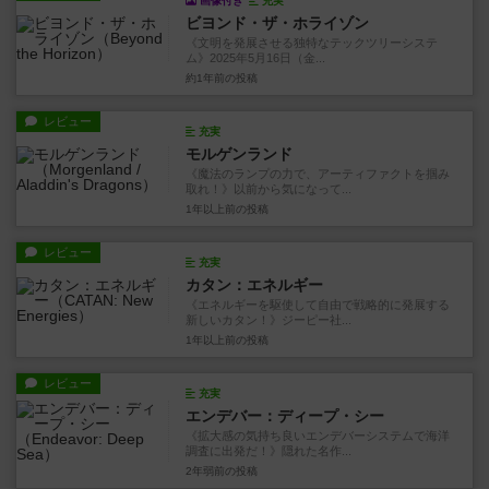
画像付き
充実
ビヨンド・ザ・ホライゾン
《文明を発展させる独特なテックツリーシステ
ム》2025年5月16日（金...
約1年前
の投稿
レビュー
充実
モルゲンランド
《魔法のランプの力で、アーティファクトを掴み
取れ！》以前から気になって...
1年以上前
の投稿
レビュー
充実
カタン：エネルギー
《エネルギーを駆使して自由で戦略的に発展する
新しいカタン！》ジーピー社...
1年以上前
の投稿
レビュー
充実
エンデバー：ディープ・シー
《拡大感の気持ち良いエンデバーシステムで海洋
調査に出発だ！》隠れた名作...
2年弱前
の投稿