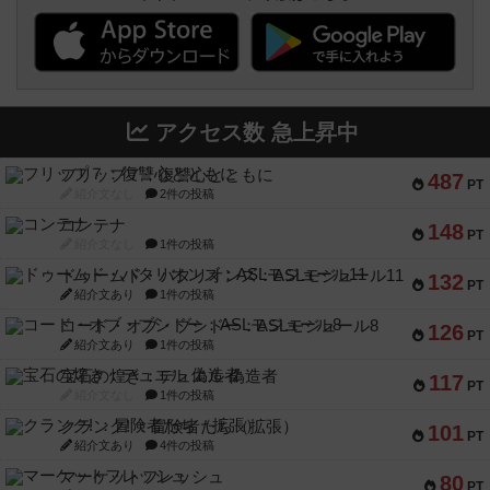
アクセス数 急上昇中
フリップ７：復讐心とともに
487
PT
紹介文なし
2件の投稿
コンテナ
148
PT
紹介文なし
1件の投稿
ドゥームド・バタリオンズ：ASLモジュール11
132
PT
紹介文あり
1件の投稿
コード・オブ・ブシドー：ASLモジュール8
126
PT
紹介文あり
1件の投稿
宝石の煌き：デュエル 偽造者
117
PT
紹介文なし
1件の投稿
クランク! ：冒険者たち（拡張）
101
PT
紹介文あり
4件の投稿
マーケットフレッシュ
80
PT