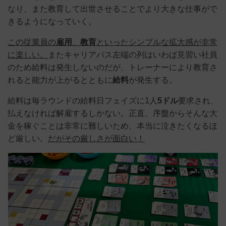
なり、また教育して出世させることでより大きな仕事がで
きるようになっていく。
この従業員の
雇用
、
教育
といったシンプルな拡大感が非常
に楽しい。
またキャリアパス左端の列はいわば見習い社員
のため給料は発生しないのだが、トレーナーにより教育さ
れると能力が上がるとともに
給料
が発生する。
給料は毎ラウンドの給料日フェイズに1人
5ドル
要求され、
払えなければ解雇するしかない。正直、序盤からそんな大
金を稼ぐことは非常に難しいため、本当に泣きたくなるほ
ど厳しい。
だがその厳しさが面白い！