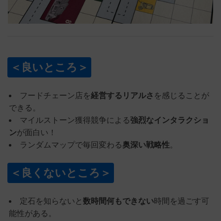
＜良いところ＞
フードチェーン店を
経営するリアルさ
を感じることが
できる。
マイルストーン獲得競争による
強烈なインタラクショ
ン
が面白い！
ランダムマップで毎回変わる
奥深い戦略性
。
＜良くないところ＞
定石を知らないと
数時間何もできない
時間を過ごす可
能性がある。