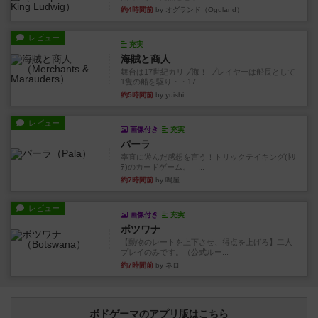
約4時間前
by オグランド（Oguland）
レビュー
充実
海賊と商人
舞台は17世紀カリブ海！ プレイヤーは船長として
1隻の船を駆り・・17...
約5時間前
by yuishi
レビュー
画像付き
充実
パーラ
率直に遊んだ感想を言う！トリックテイキング(ﾄﾘ
ﾃ)のカードゲーム。 ...
約7時間前
by 鳴屋
レビュー
画像付き
充実
ボツワナ
【動物のレートを上下させ、得点を上げろ】二人
プレイのみです。（公式ルー...
約7時間前
by ネロ
ボドゲーマのアプリ版はこちら