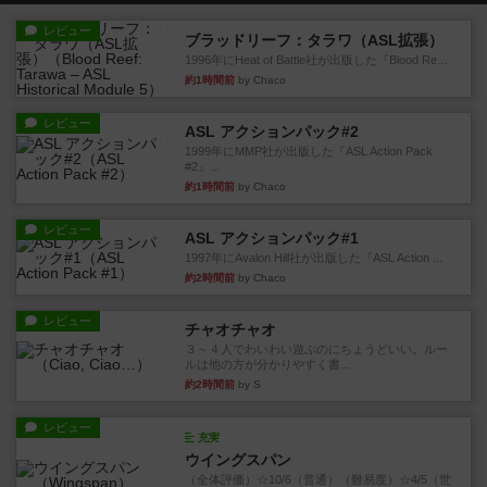
レビュー
ブラッドリーフ：タラワ（ASL拡張）
1996年にHeat of Battle社が出版した『Blood Re...
約1時間前
by Chaco
レビュー
ASL アクションパック#2
1999年にMMP社が出版した『ASL Action Pack
#2』...
約1時間前
by Chaco
レビュー
ASL アクションパック#1
1997年にAvalon Hill社が出版した『ASL Action ...
約2時間前
by Chaco
レビュー
チャオチャオ
３～４人でわいわい遊ぶのにちょうどいい。ルー
ルは他の方が分かりやすく書...
約2時間前
by S
レビュー
充実
ウイングスパン
（全体評価）☆10/6（普通）（難易度）☆4/5（世