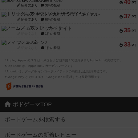
世界の七不思議：都市
40
PT
紹介文あり
3件の投稿
トリックギア - ペルソナ5 ザ・ロイヤル-
37
PT
紹介文あり
6件の投稿
ノームズ・アット・ナイト
35
PT
紹介文なし
1件の投稿
フィッシェン2
33
PT
紹介文なし
1件の投稿
※Apple、Apple のロゴ は、米国および他の国々で登録されたApple Inc.の商標です。
※App Store は、Apple Inc.のサービスマークです。
※Android は、グーグル インコーポレイテッドの商標または登録商標です。
※Google Play とそのロゴは、Google Inc.の商標または登録商標です。
ボドゲーマTOP
ボードゲームを検索する
ボードゲームの新着レビュー