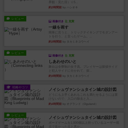
界観・見た目）☆5...
約2時間前
by ハシオキ
レビュー
画像付き
充実
一線を画す
簡単に言うと、トリックテイキングでモダンアー
トを行う、と言ったゲーム。...
約3時間前
by タカミネコウヘイ
レビュー
画像付き
充実
しあわせのいと
舞台は全寮制の女子高。プレイヤーは探偵サイド
と犯人サイドに分かれて、探...
約3時間前
by タカミネコウヘイ
戦略やコツ
ノイシュヴァンシュタイン城の設計図
どうにも上手くあれもこれも満たせるようには置
けないので、入口の除去と入...
約4時間前
by オグランド（Oguland）
レビュー
ノイシュヴァンシュタイン城の設計図
ボードゲームを1,000個以上持っているユーザー視
点で良かった点と悪か...