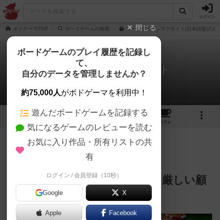
ログイン
閉じる
ボドゲーマTOP
ボードゲームの検索
フードチェーンマグネイト(日本語版)の通
ボードゲームのプレイ履歴を記録し
て、
フードチェーンマグネイト
自分のデータを管理しませんか？
Sato39さんのレビュー
約75,000人
がボドゲーマを利用中！
遊んだボードゲームを記録する
8
22
72
トップ
画像
動画
レビュー
カフェ
気になるゲームのレビューを読む
お気に入り作品・所有リストの共
1655名
19名
0
約2年前
有
ログイン / 会員登録（10秒）
《フードチェーン店を経営し、厳しい顧
Google
X
客競争を生き残れ！》
Apple
Facebook