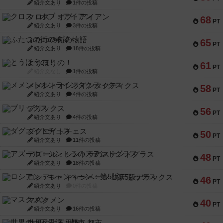
紹介文あり
1件の投稿
クロス・オブ・アイアン
68
PT
紹介文あり
3件の投稿
ふたつの街の物語
65
PT
紹介文あり
18件の投稿
とうほうの！
61
PT
紹介文なし
1件の投稿
メメントオンラインタクティクス
58
PT
紹介文あり
4件の投稿
ブリックス
56
PT
紹介文あり
4件の投稿
ダグエイトチェス
50
PT
紹介文あり
11件の投稿
アズール：シントラのステンドグラス
48
PT
紹介文あり
18件の投稿
ロシアン・キャンペーン：第5版デラックス
46
PT
紹介文あり
0件の投稿
マスクメン
40
PT
紹介文あり
16件の投稿