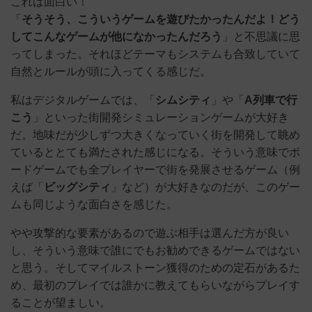
これは面白い！
「
そうそう、こういうゲームを遊びたかったんだよ！どう
してこんなゲームが他になかったんだろう
」と不思議に思
ってしまった。それほどテーマもシステムも合致していて
自然とルールが頭に入ってくる感じだ。
私はデジタルゲームでは、「
シムシティ
」や「
A列車で行
こう
」といった街開発シミュレーションゲームが大好き
だ。地味だが少しずつ大きくなっていく街を開発して眺め
ているととても満たされた感じになる。そういう意味でボ
ードゲームでも全プレイヤーで街を発展させるゲーム（例
えば「
ビッグシティ
」など）が大好きなのだが、このゲー
ムも同じような面白さを感じた。
やや攻撃的な要素があるので遊ぶ相手は選んだ方が良い
し、そういう意味で誰にでもお勧めできるゲームではない
と思う。そしてマイルストーン獲得のための定石があるた
め、最初のプレイでは誰かに教えてもらいながらプレイす
ることが望ましい。