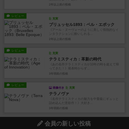
2年以上前
の投稿
レビュー
充実
ブリュッセル1893：ベル・エポック
《アール・ヌーヴォーのように美しく情熱的なイ
ンタラクションに酔いしれる...
2年以上前
の投稿
レビュー
充実
テラミスティカ：革新の時代
《あの名作テラミスティカが10年の時を超えて帰
ってきた！》発表時からず...
3年弱前
の投稿
レビュー
画像付き
充実
テラノヴァ
《名作テラミスティカの魅力を中量級にギュッと
詰め込んだ意欲作！》大好き...
3年弱前
の投稿
会員の新しい投稿