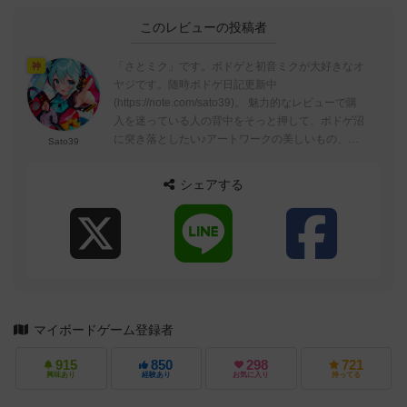
このレビューの投稿者
「さとミク」です。ボドゲと初音ミクが大好きなオ
神
ヤジです。随時ボドゲ日記更新中
(https://note.com/sato39)。 魅力的なレビューで購
入を迷っている人の背中をそっと押して、ボドゲ沼
に突き落としたい♪アートワークの美しいもの、コ
Sato39
ンポーネントの豪華なものが大好...
シェアする
マイボードゲーム登録者
915
850
298
721
興味あり
経験あり
お気に入り
持ってる