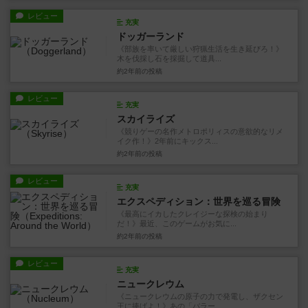
レビュー
充実
ドッガーランド
《部族を率いて厳しい狩猟生活を生き延びろ！》
木を伐採し石を採掘して道具...
約2年前
の投稿
レビュー
充実
スカイライズ
《競りゲーの名作メトロポリィスの意欲的なリメ
イク作！》2年前にキックス...
約2年前
の投稿
レビュー
充実
エクスペディション：世界を巡る冒険
《最高にイカしたクレイジーな探検の始まり
だ！》最近、このゲームがお気に...
約2年前
の投稿
レビュー
充実
ニュークレウム
《ニュークレウムの原子の力で発電し、ザクセン
王に捧げよ！》あの「バラー...