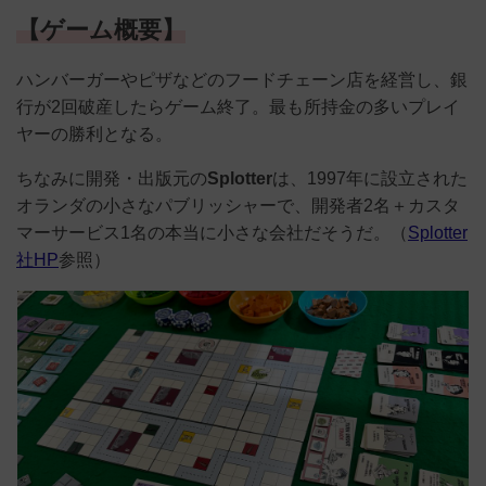
【ゲーム概要】
ハンバーガーやピザなどのフードチェーン店を経営し、銀
行が2回破産したらゲーム終了。最も所持金の多いプレイ
ヤーの勝利となる。
ちなみに開発・出版元の
Splotter
は、1997年に設立された
オランダの小さなパブリッシャーで、開発者2名＋カスタ
マーサービス1名の本当に小さな会社だそうだ。（
Splotter
社HP
参照）