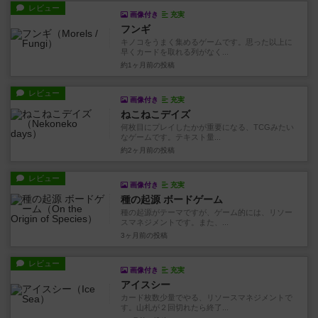
レビュー
画像付き
充実
フンギ
キノコをうまく集めるゲームです。思った以上に
早くカードを取れる列がなく...
約1ヶ月前
の投稿
レビュー
画像付き
充実
ねこねこデイズ
何枚目にプレイしたかが重要になる、TCGみたい
なゲームです。テキスト量...
約2ヶ月前
の投稿
レビュー
画像付き
充実
種の起源 ボードゲーム
種の起源がテーマですが、ゲーム的には、リソー
スマネジメントです。また、...
3ヶ月前
の投稿
レビュー
画像付き
充実
アイスシー
カード枚数少量でやる、リソースマネジメントで
す。山札が２回切れたら終了...