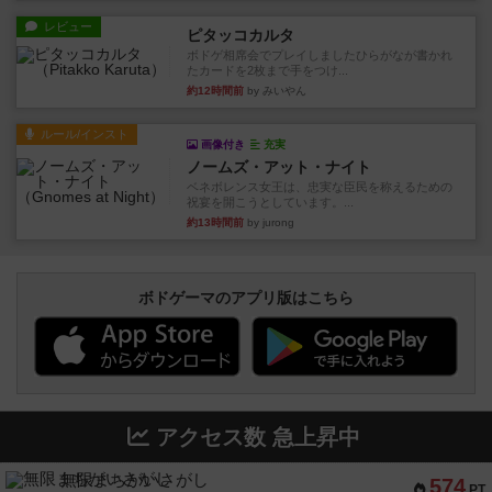
レビュー
ピタッコカルタ
ボドゲ相席会でプレイしましたひらがなが書かれ
たカードを2枚まで手をつけ...
約12時間前
by みいやん
ルール/インスト
画像付き
充実
ノームズ・アット・ナイト
ベネボレンス女王は、忠実な臣民を称えるための
祝宴を開こうとしています。...
約13時間前
by jurong
ボドゲーマのアプリ版はこちら
アクセス数 急上昇中
無限まちがいさがし
574
PT