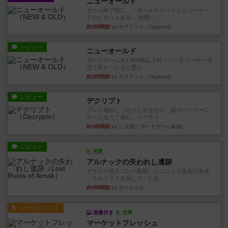
ニューオールド
ゲーム終了時に、「オールドカードとニューカー
ドのどちらもある」 状態に...
約2時間前
by オグランド（Oguland）
レビュー
ニューオールド
ボードゲームを1,000個以上持っているユーザー視
点で良かった点と悪か...
約2時間前
by オグランド（Oguland）
レビュー
デクリプト
プレイ感がしっかりしてるから、超ボードゲーム
やったなって感じ。パーティ...
約3時間前
by ヒロ(新！ボードゲーム家族)
レビュー
充実
アルナックの失われし遺跡
アナログ対人プレイ数回。クニツィア先生の名作
「エルドラドを探して」にあ...
約5時間前
by おーちゃん
ルール/インスト
画像付き
充実
マーケットフレッシュ