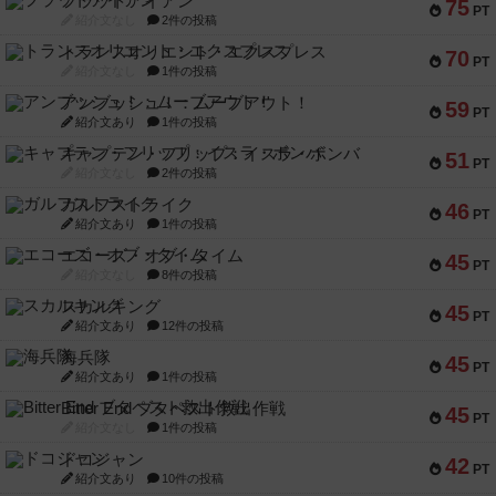
フラットアイアン
75
PT
紹介文なし
2件の投稿
トランスオリエント・エクスプレス
70
PT
紹介文なし
1件の投稿
アンブッシュ！：ムーブアウト！
59
PT
紹介文あり
1件の投稿
キャプテン・フリップ：イスラ・ボンバ
51
PT
紹介文なし
2件の投稿
ガルフストライク
46
PT
紹介文あり
1件の投稿
エコーズ・オブ・タイム
45
PT
紹介文なし
8件の投稿
スカルキング
45
PT
紹介文あり
12件の投稿
海兵隊
45
PT
紹介文あり
1件の投稿
Bitter End ブタペスト救出作戦
45
PT
紹介文なし
1件の投稿
ドコジャン
42
PT
紹介文あり
10件の投稿