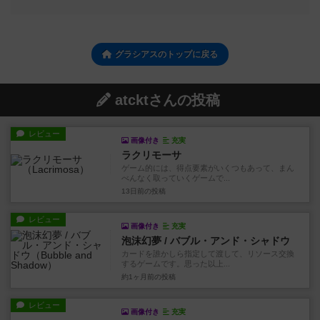
グラシアスのトップに戻る
atcktさんの投稿
レビュー
画像付き
充実
ラクリモーサ
ゲーム的には、得点要素がいくつもあって、まん
べんなく取っていくゲームで...
13日前
の投稿
レビュー
画像付き
充実
泡沫幻夢 / バブル・アンド・シャドウ
カードを誰かしら指定して渡して、リソース交換
するゲームです。思った以上...
約1ヶ月前
の投稿
レビュー
画像付き
充実