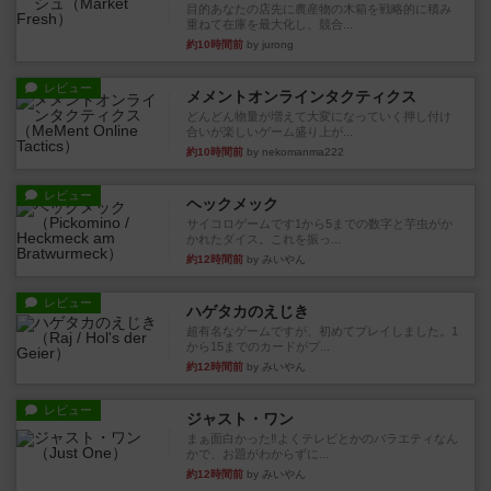
目的あなたの店先に農産物の木箱を戦略的に積み
重ねて在庫を最大化し、競合...
約10時間前
by jurong
レビュー
メメントオンラインタクティクス
どんどん物量が増えて大変になっていく押し付け
合いが楽しいゲーム盛り上が...
約10時間前
by nekomanma222
レビュー
ヘックメック
サイコロゲームです1から5までの数字と芋虫がか
かれたダイス。これを振っ...
約12時間前
by みいやん
レビュー
ハゲタカのえじき
超有名なゲームですが、初めてプレイしました。1
から15までのカードがプ...
約12時間前
by みいやん
レビュー
ジャスト・ワン
まぁ面白かった‼️よくテレビとかのバラエティなん
かで、お題がわからずに...
約12時間前
by みいやん