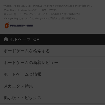
※Apple、Apple のロゴ は、米国および他の国々で登録されたApple Inc.の商標です。
※App Store は、Apple Inc.のサービスマークです。
※Android は、グーグル インコーポレイテッドの商標または登録商標です。
※Google Play とそのロゴは、Google Inc.の商標または登録商標です。
ボドゲーマTOP
ボードゲームを検索する
ボードゲームの新着レビュー
ボードゲーム会情報
メカニクス特集
掲示板・トピックス