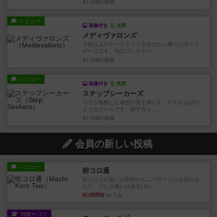
3ヶ月前
の投稿
レビュー
画像付き
充実
メディヴァロンズ
３枚以上のカードセットを出せたら勝ちのカード
ゲームです。他のプレイヤー...
3ヶ月前
の投稿
レビュー
画像付き
充実
ステップシーカーズ
コマが移動した場所が音を鳴らす、かくれんぼの
ようなゲームです。探す方１...
3ヶ月前
の投稿
会員の新しい投稿
レビュー
街コロ通
街コロとの違いは初めから二つサイコロを振れる
など、少しの違いはあるけれ...
約1時間前
by くみ
戦略やコツ