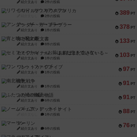
紹介文あり
2件の投稿
リワイルド：サウスアメリカ
389
PT
紹介文なし
2件の投稿
アンダー・ザ・テーブラー
378
PT
紹介文あり
1件の投稿
宵と暁の呪文書
133
PT
紹介文あり
8件の投稿
セミファイナル ～お前はまだ生きている～
103
PT
紹介文あり
1件の投稿
ワン・トゥ・ファイブ
97
PT
紹介文あり
1件の投稿
南北戦争
91
PT
紹介文あり
1件の投稿
ふたつの城の物語
91
PT
紹介文あり
6件の投稿
ノームズ・アット・ナイト
88
PT
紹介文なし
1件の投稿
マーリン
76
PT
紹介文あり
6件の投稿