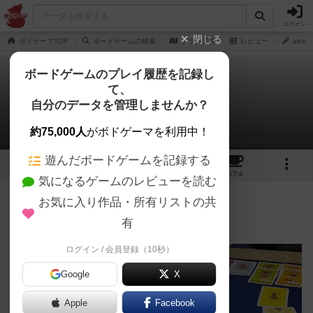
ログイン
閉じる
ボドゲーマTOP
ボードゲームの検索
グラシアス
レビュー
atck
ボードゲームのプレイ履歴を記録し
て、
グラシアス
自分のデータを管理しませんか？
atcktさんのレビュー
約75,000人
がボドゲーマを利用中！
遊んだボードゲームを記録する
2
4
4
トップ
画像
動画
レビュー
カフェ
気になるゲームのレビューを読む
お気に入り作品・所有リストの共
96名
2名
0
5ヶ月前
有
ログイン / 会員登録（10秒）
Google
X
Apple
Facebook