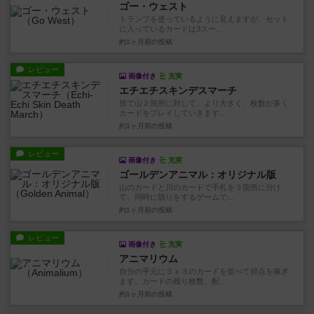
ゴー・ウェスト
トランプを使っているように見えますが、セット
に入っているカードは3スー...
約1ヶ月前
の投稿
レビュー
画像付き
充実
エチエチスキンデスマーチ
捨て山２箇所に対して、より大きく、枚数が多く
カードをプレイしていきます...
約1ヶ月前
の投稿
レビュー
画像付き
充実
ゴールデンアニマル：オリジナル版
山のカードと川のカードで手札を３箇所に分け
て、同時に競りをするゲームで...
約1ヶ月前
の投稿
レビュー
画像付き
充実
アニマリウム
自分の手元に３ｘ３のカードを並べて得点を稼ぎ
ます。カードの残り枚数、配...
約1ヶ月前
の投稿