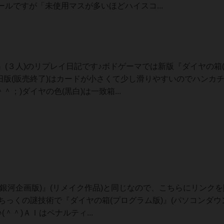
ルですが「未使用マスが多いほどハイスコ...
(３人)のリプレイ日記です♪ボドゲーマでは新版『ダイヤの箱
旧版(販売終了)はカードが小さくて少し滑りやすいのでハンカ
；)ダイヤの色(黒白)は一致箱...
銀河企画版)』(リメイク作品)と同じなので、こちらにリンク
んちっくの謎技術で『ダイヤの箱(プログラム版)』(パソコンダウ
(＾＾)ＡＩはペナルティ...