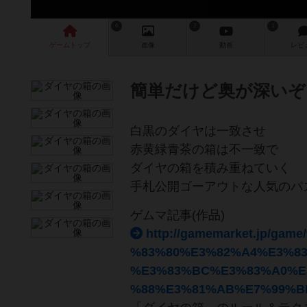
6
2
1
ゲーム
トップ
画像
動画
レビ
簡単だけど奥が深いぞ
白黒のダイヤは一致させ
赤黄緑青茶の箱は不一致で
ダイヤの箱を積み重ねていく
手札公開ゴーアウトな人気のパ
ゲムマ記事(作品)
http://gamemarket.jp
%83%80%E3%82%A4%E3%8
%E3%83%BC%E3%83%A0%E
%88%E3%81%AB%E7%99%B