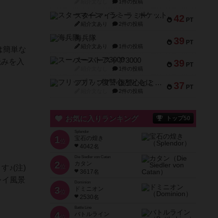
紹介文なし
1件の投稿
スターマイン・ラミー ポケット
42
PT
紹介文あり
2件の投稿
海兵隊
39
PT
紹介文あり
1件の投稿
は簡単な
スーパーストア3000
読みを入
39
PT
紹介文なし
1件の投稿
フリップ７：復讐心とともに
37
PT
紹介文なし
2件の投稿
お気に入りランキング
トップ50
Splendor
1
宝石の煌き
位
4042名
Die Siedler von Catan
2
カタン
位
♪(注)
3617名
レイ風景
Dominion
3
ドミニオン
位
2530名
Battle Line
4
バトルライン
位