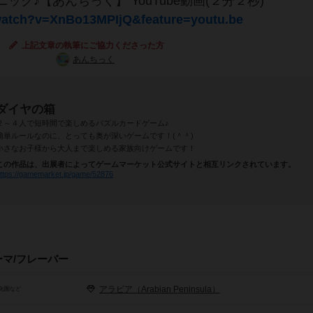
ク♪【あんちっく】 YouTube動画(２分２秒)
watch?v=XnBo13MPIjQ&feature=youtu.be
上記文章の執筆にご協力くださった方
あんちっく
ダイヤの箱
２～４人で短時間で楽しめるパズルカードゲーム♪
簡単ルールなのに、とっても奥が深いゲームです！(＾＾)
小さなお子様から大人まで楽しめる家族向けゲームです！
この作品は、出展者によってゲームマーケット公式サイトと相互リンクされています。
ttps://gamemarket.jp/game/52876
ーマ/フレーバー
アラビア（Arabian Peninsula）
化圏など