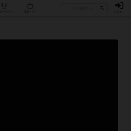
ログイン
カフェ/店舗
人気ボードゲーム
通販ストア