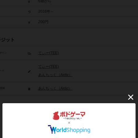
6歳から
2016年～
200円
レジット
てぃー(TEE)
ザイン
てぃー(TEE)
ーク
あんちっく（Antic）
あんちっく（Antic）
/団体