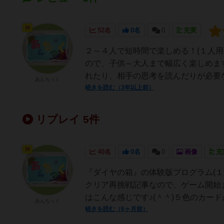
神
52名
0名
0
充実
２～４人で短時間で楽しめる！(１人用
ので、子供～大人まで幅広く楽しめま
れたり、相手の思考を読んだりが必要なの
あんちっく
続きを読む（3年以上前）
リプレイ 5件
神
40名
0名
0
画像
充
『ダイヤの箱』の体験版プログラム(１人用
クリア再挑戦記事なので、ゲーム開始
はこんな感じです♪(＾＾)５色のカード
あんちっく
続きを読む（6ヶ月前）