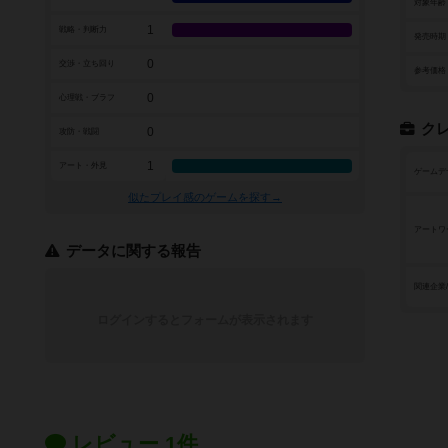
対象年齢
1
戦略・判断力
発売時期
0
交渉・立ち回り
参考価格
0
心理戦・ブラフ
ク
0
攻防・戦闘
1
アート・外見
ゲームデ
似たプレイ感のゲームを探す→
アートワ
データに関する報告
関連企業
ログインするとフォームが表示されます
レビュー 1件