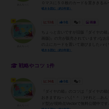
０マスに５０枚のカードを置ききるルー
あんちっく
続きを読む（約3年前）
神
53名
0名
0
画像
ちょっと古いですが旧版『ダイヤの箱』
画版)』の方が販売されています♪なお
の上にカードを置いて遊びました♪ｖ(＾＾
あんちっく
続きを読む（約3年前）
戦略やコツ 1件
神
34名
0名
0
『ダイヤの箱』のコツは『ダイヤの箱(
おきますね～♪＼(＾＾；)それと…あ
ド型)が現時点Vectorで無料公開中です♪
あんちっく