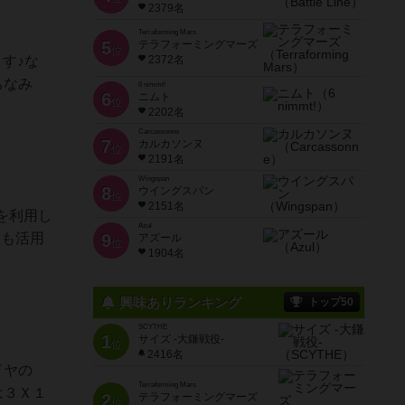
2379名
Terraforming Mars
5
テラフォーミングマーズ
位
ます♪な
2372名
ちなみ
6 nimmt!
6
ニムト
位
2202名
Carcassonne
7
カルカソンヌ
位
2191名
Wingspan
8
ウイングスパン
位
2151名
を利用し
Azul
様も活用
9
アズール
位
1904名
興味ありランキング
トップ50
SCYTHE
1
サイズ -大鎌戦役-
位
2416名
イヤの
Terraforming Mars
は３Ｘ１
2
テラフォーミングマーズ
位