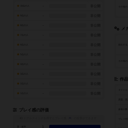
-
非公開
10点の人
その他の
-
非公開
9点の人
-
非公開
8点の人
メ
-
非公開
7点の人
-
非公開
6点の人
頻出する
-
非公開
5点の人
その他の
-
非公開
4点の人
-
非公開
3点の人
作
-
非公開
2点の人
タイトル
-
非公開
1点の人
原題・英
プレイ感の評価
参加人数
トグルスイッチを押すとプレイ感（
※
）の投票ができます
プレイ時
1
運・確率