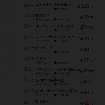
エコーズ・オブ・タイム
118
PT
紹介文なし
8件の投稿
南北戦争
79
PT
紹介文あり
1件の投稿
キャプテン・フリップ：イスラ・ボンバ
72
PT
紹介文なし
2件の投稿
メメントオンラインタクティクス
70
PT
紹介文あり
4件の投稿
パーミッド
68
PT
紹介文なし
1件の投稿
クリーグ
57
PT
紹介文あり
1件の投稿
セミファイナル ～お前はまだ生きている～
53
PT
紹介文あり
1件の投稿
ふたつの街の物語
52
PT
紹介文あり
18件の投稿
クランク! ：冒険者たち（拡張）
50
PT
紹介文あり
4件の投稿
とうほうの！
42
PT