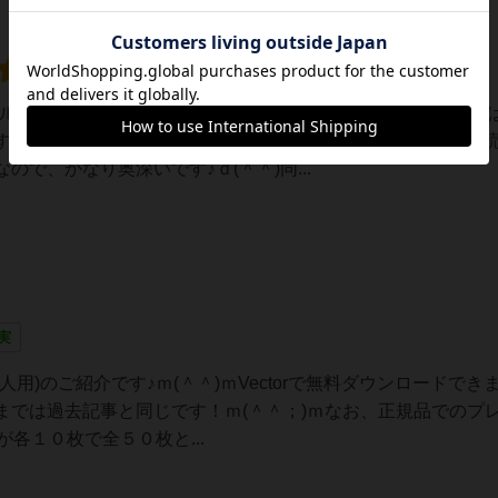
ルールもあり！)人気のパズルカードゲームです♪(＾＾)ルール
す♪作風についてですが、有利に進めようと思ったら、かなり
で、かなり奥深いです♪ｄ(＾＾)同...
実
)のご紹介です♪ｍ(＾＾)ｍVectorで無料ダウンロードできます
までは過去記事と同じです！ｍ(＾＾；)ｍなお、正規品でのプ
が各１０枚で全５０枚と...