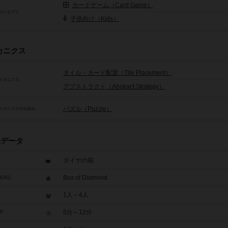
カードゲーム（Card Game）
コンセプト
子供向け（Kids）
カニクス
タイル・カード配置（Tile Placement）
メカニクス
アブストラクト（Abstract Strategy）
パズル（Puzzle）
メカニクスや仕組み
品データ
ダイヤの箱
Box of Diamond
題表記
1人～4人
5分～12分
間