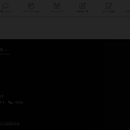
索
新着レビュー
ボードゲーム会
コミュニティ
掲示板一覧
6年～
向け
クト
パズル
グの登録/分布