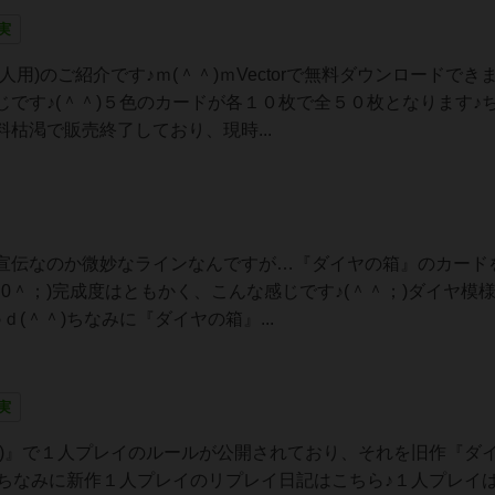
実
用)のご紹介です♪ｍ(＾＾)ｍVectorで無料ダウンロードでき
です♪(＾＾)５色のカードが各１０枚で全５０枚となります♪
枯渇で販売終了しており、現時...
宣伝なのか微妙なラインなんですが…『ダイヤの箱』のカード
＾0＾；)完成度はともかく、こんな感じです♪(＾＾；)ダイヤ模
(＾＾)ちなみに『ダイヤの箱』...
実
版)』で１人プレイのルールが公開されており、それを旧作『ダ
／ちなみに新作１人プレイのリプレイ日記はこちら♪１人プレイ