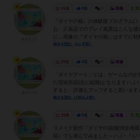
神
41名
0名
0
画像
充
『ダイヤの箱』の体験版プログラム(１人
お、正規品でのプレイ風景はこんな感じ
に…画像の『ダイヤの箱』はすでに材料
あんちっく
続きを読む（6ヶ月前）
神
29名
0名
0
画像
「ダイヤアート」とは、ゲームなのか
た芸術作品(主に絵画)となります♪＼(
すると、評価もアップすると思います♪ｄ
あんちっく
続きを読む（1年以上前）
神
39名
0名
0
画像
充
リメイク新作『ダイヤの箱(銀河企画
箱』でも遊んでみました～♪＼(＾＾)