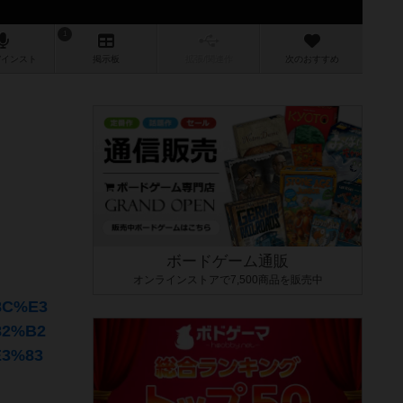
1
/インスト
掲示板
拡張/関連
作
次のおすすめ
ボードゲーム通販
オンラインストアで7,500商品を販売中
8C%E3
82%B2
3%83