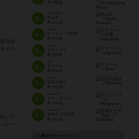
2396名
Stone Garden
3
枯山水
位
2281名
Viticulture
4
ワイナリーの四季
位
2273名
(銀河企
Agricola
チタオル
5
アグリコラ
位
2120名
Azul
6
アズール
位
2034名
Splendor
7
宝石の煌き
位
2031名
Wingspan
8
ウイングスパン
位
2007名
7 Wonders
9
世界の七不思議
を貼って
位
1921名
ンロー
最近見たボードゲーム