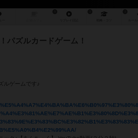
5
1
1
ュー
店舗/
カフェ
リプレイ
日記
戦略
・コツ
ルール
！パズルカードゲーム！
ズルゲームです♪
/game/%E5%A4%A7%E4%BA%BA%E6%B0%97%E3%80%
3%A4%E3%81%AE%E7%AE%B1%E3%80%8D%E3%
3%83%9E%E3%83%BC%E3%82%B1%E3%83%83%E
B%E5%A0%B4%E2%99%AA/