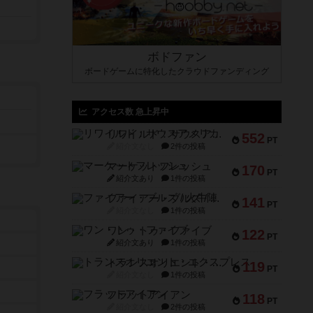
ボドファン
ボードゲームに特化したクラウドファンディング
アクセス数 急上昇中
リワイルド：サウスアメリカ
552
PT
紹介文なし
2件の投稿
マーケットフレッシュ
170
PT
紹介文あり
1件の投稿
ファイアー・ブルズ / 火牛陣
141
PT
紹介文なし
1件の投稿
ワン・トゥ・ファイブ
122
PT
紹介文あり
1件の投稿
トランスオリエント・エクスプレス
119
PT
紹介文なし
1件の投稿
フラットアイアン
118
PT
紹介文なし
2件の投稿