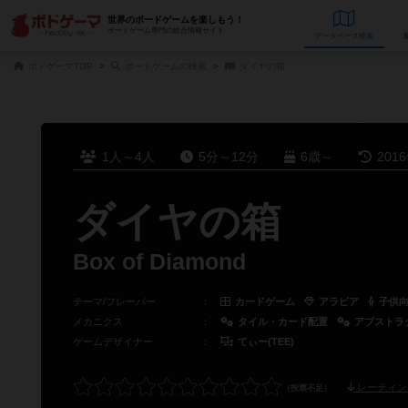
世界のボードゲームを楽しもう！
ボードゲーム専門の総合情報サイト
データベース
検
ボドゲーマTOP
ボードゲームの検索
ダイヤの箱
1人～4人
5分～12分
6歳～
201
ダイヤの箱
Box of Diamond
テーマ/フレーバー
：
カードゲーム
アラビア
子供
メカニクス
：
タイル・カード配置
アブストラ
ゲームデザイナー
：
てぃー(TEE)
レーティン