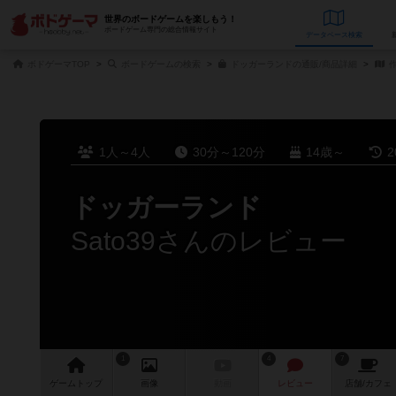
世界のボードゲームを楽しもう！
ボードゲーム専門の総合情報サイト
データベース
検
ボドゲーマTOP
ボードゲームの検索
ドッガーランドの通販/商品詳細
作
1人～4人
30分～120分
14歳～
2
ドッガーランド
Sato39さんのレビュー
1
4
7
ゲーム
トップ
画像
動画
レビュー
店舗/
カフェ