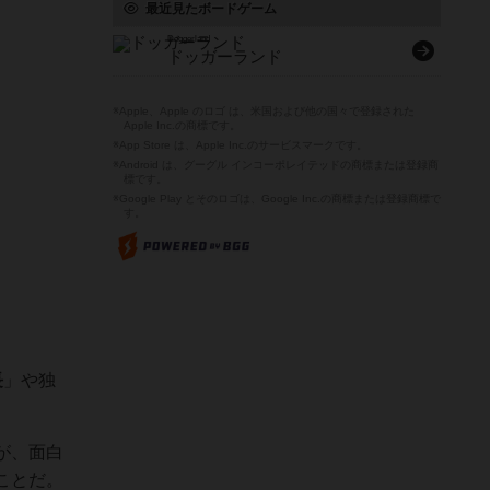
最近見たボードゲーム
Doggerland
ドッガーランド
※Apple、Apple のロゴ は、米国および他の国々で登録された
Apple Inc.の商標です。
※App Store は、Apple Inc.のサービスマークです。
※Android は、グーグル インコーポレイテッドの商標または登録商
標です。
※Google Play とそのロゴは、Google Inc.の商標または登録商標で
す。
長
」や独
が、面白
ことだ。