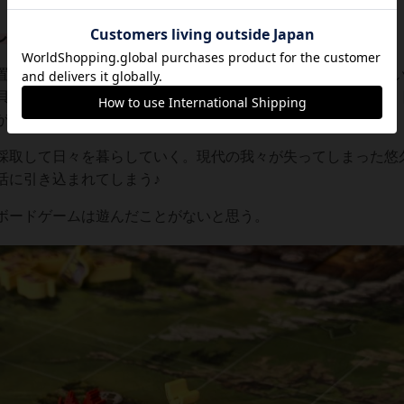
しむ！】
置タイルが9枚並べられ、中央にはプレイヤーの村が存在して
貝の採れる湖、兎が飛び回る草原があり、夏の季節には
ウマ
と
が闊歩する。
採取して日々を暮らしていく。現代の我々が失ってしまった悠
活に引き込まれてしまう♪
ボードゲームは遊んだことがないと思う。