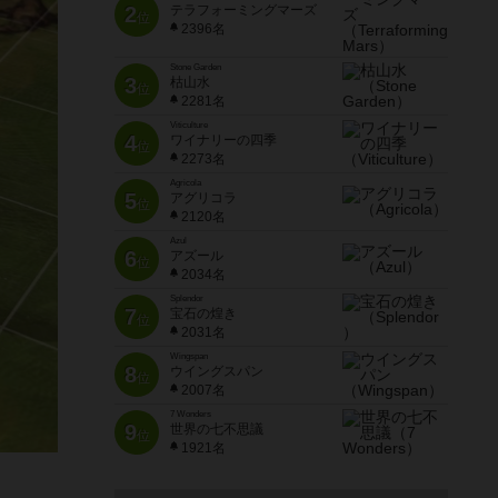
2
テラフォーミングマーズ
位
2396名
Stone Garden
3
枯山水
位
2281名
Viticulture
4
ワイナリーの四季
位
2273名
Agricola
5
アグリコラ
位
2120名
Azul
6
アズール
位
2034名
Splendor
7
宝石の煌き
位
2031名
Wingspan
8
ウイングスパン
位
2007名
7 Wonders
9
世界の七不思議
位
1921名