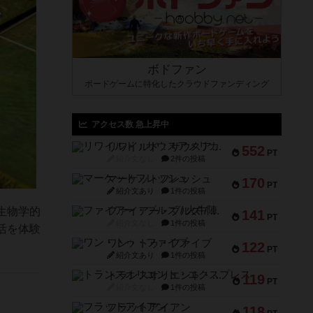
ボドファン
ボードゲームに特化したクラウドファンディング
アクセス数 急上昇中
リワイルド：サウスアメリカ
552
PT
紹介文なし
2件の投稿
マーケットフレッシュ
170
PT
紹介文あり
1件の投稿
ファイアー・ブルズ / 火牛陣
生物学的
141
PT
紹介文なし
1件の投稿
活を体験
ワン・トゥ・ファイブ
122
PT
紹介文あり
1件の投稿
トランスオリエント・エクスプレス
119
PT
紹介文なし
1件の投稿
フラットアイアン
118