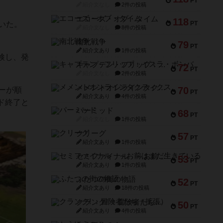
PT
紹介文なし
2件の投稿
エコーズ・オブ・タイム
118
PT
いた。
紹介文なし
8件の投稿
南北戦争
79
PT
紹介文あり
1件の投稿
検し、発
キャプテン・フリップ：イスラ・ボンバ
72
PT
紹介文なし
2件の投稿
メメントオンラインタクティクス
70
ーが順
PT
紹介文あり
4件の投稿
ド終了と
パーミッド
68
PT
紹介文なし
1件の投稿
クリーグ
57
PT
紹介文あり
1件の投稿
セミファイナル ～お前はまだ生きている～
53
PT
紹介文あり
1件の投稿
ふたつの街の物語
52
PT
紹介文あり
18件の投稿
クランク! ：冒険者たち（拡張）
50
PT
紹介文あり
4件の投稿