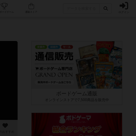
ログイン
カフェ/店舗
人気ボードゲーム
通販ストア
ボードゲーム通販
オンラインストアで7,500商品を販売中
のおすすめ