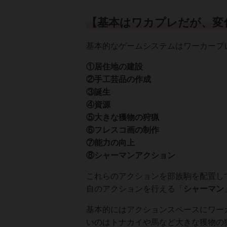
【基本はワカプレだが、変
基本的なゲームシステムはワーカープ
①居住地の建設
②手工芸品の作成
③誕生
④資源
⑤大きな獲物の狩猟
⑥フレスコ画の制作
⑦能力の向上
⑧シャーマンアクション
これらのアクションを部族駒を配置し
自のアクションを行える「
シャーマン
基本的にはアクションスペースにワー
いのはトナカイや馬など大きな獲物の