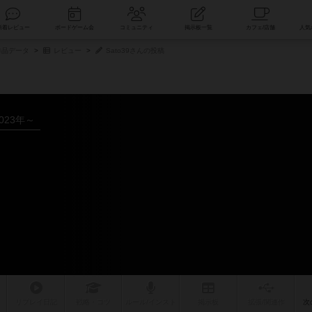
索
新着レビュー
ボードゲーム会
コミュニティ
掲示板一覧
品データ
レビュー
Sato39さんの投稿
023年～
リプレイ
日記
戦略
・コツ
ルール
/インスト
掲示板
拡張/関連
作
次