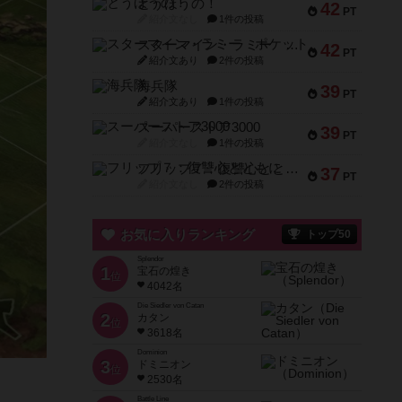
とうほうの！
42
PT
紹介文なし
1件の投稿
スターマイン・ラミー ポケット
42
PT
紹介文あり
2件の投稿
海兵隊
39
PT
紹介文あり
1件の投稿
スーパーストア3000
39
PT
紹介文なし
1件の投稿
フリップ７：復讐心とともに
37
PT
紹介文なし
2件の投稿
お気に入りランキング
トップ50
Splendor
1
宝石の煌き
位
4042名
Die Siedler von Catan
2
カタン
位
3618名
Dominion
3
ドミニオン
位
2530名
Battle Line