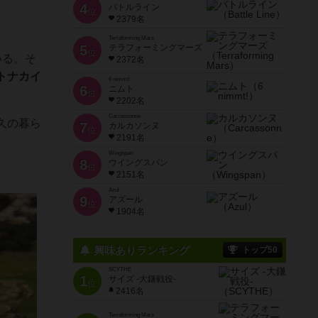
4
バトルライン
位
2379名
Terraforming Mars
5
テラフォーミングマーズ
位
いる。そ
2372名
トナカイ
6 nimmt!
6
ニムト
位
2202名
Carcassonne
久の暮ら
7
カルカソンヌ
位
2191名
Wingspan
8
ウイングスパン
位
2151名
Azul
9
アズール
位
1904名
興味ありランキング
トップ50
SCYTHE
1
サイズ -大鎌戦役-
位
2416名
Terraforming Mars