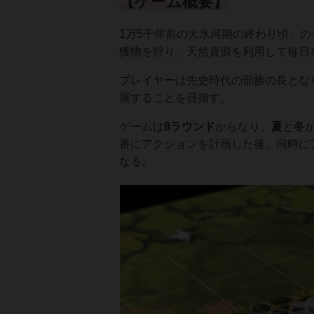
【ゲーム概要】
1万5千年前の大氷河期の終わり頃、
獲物を狩り、天然資源を利用して毎日
プレイヤーは先史時代の部族の長とな
展することを目指す。
ゲームは
8ラウンド
からなり、
夏
と
冬
番にアクションを計画した後、同時に
なる。