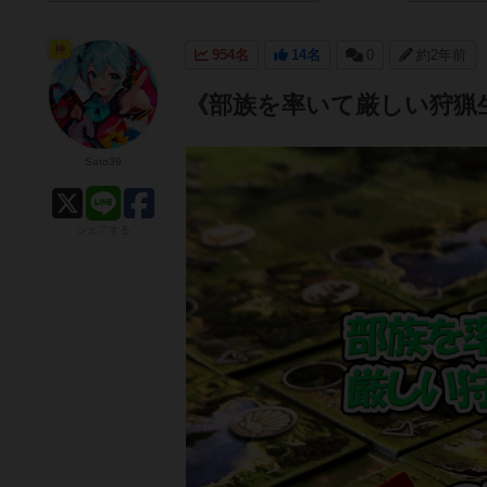
神
954名
14名
0
約2年前
《部族を率いて厳しい狩猟
Sato39
シェアする