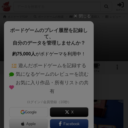
ログイン
閉じる
ボドゲーマTOP
ボードゲームの検索
リッチモンド貴婦人
レビュー
ボードゲームのプレイ履歴を記録し
て、
リッチモンド貴婦人
自分のデータを管理しませんか？
atcktさんのレビュー
約75,000人
がボドゲーマを利用中！
遊んだボードゲームを記録する
3
3
20
トップ
画像
動画
レビュー
カフェ
気になるゲームのレビューを読む
お気に入り作品・所有リストの共
99名
1名
0
5ヶ月前
有
ログイン / 会員登録（10秒）
Google
X
Apple
Facebook