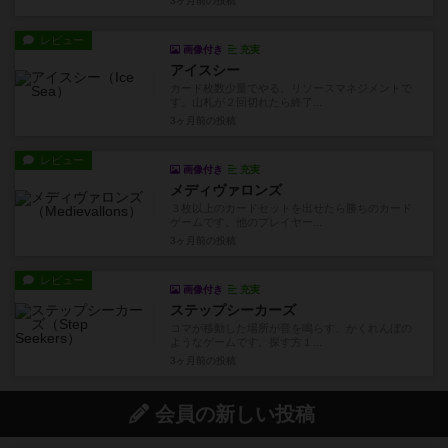
3ヶ月前
の投稿
レビュー
画像付き
充実
アイスシー
カード枚数少量でやる、リソースマネジメントで
す。山札が２回切れたら終了...
3ヶ月前
の投稿
レビュー
画像付き
充実
メディヴァロンズ
３枚以上のカードセットを出せたら勝ちのカード
ゲームです。他のプレイヤー...
3ヶ月前
の投稿
レビュー
画像付き
充実
ステップシーカーズ
コマが移動した場所が音を鳴らす、かくれんぼの
ようなゲームです。探す方１...
3ヶ月前
の投稿
会員の新しい投稿