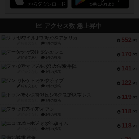
アクセス数 急上昇中
リワイルド：サウスアメリカ
552
PT
紹介文なし
2件の投稿
マーケットフレッシュ
170
PT
紹介文あり
1件の投稿
ファイアー・ブルズ / 火牛陣
141
PT
紹介文なし
1件の投稿
ワン・トゥ・ファイブ
122
PT
紹介文あり
1件の投稿
トランスオリエント・エクスプレス
119
PT
紹介文なし
1件の投稿
フラットアイアン
118
PT
紹介文なし
2件の投稿
エコーズ・オブ・タイム
118
PT
紹介文なし
8件の投稿
南北戦争