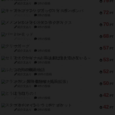
79
PT
紹介文あり
1件の投稿
キャプテン・フリップ：イスラ・ボンバ
72
PT
紹介文なし
2件の投稿
メメントオンラインタクティクス
70
PT
紹介文あり
4件の投稿
パーミッド
68
PT
紹介文なし
1件の投稿
クリーグ
57
PT
紹介文あり
1件の投稿
セミファイナル ～お前はまだ生きている～
53
PT
紹介文あり
1件の投稿
ふたつの街の物語
52
PT
紹介文あり
18件の投稿
クランク! ：冒険者たち（拡張）
50
PT
紹介文あり
4件の投稿
とうほうの！
42
PT
紹介文なし
1件の投稿
スターマイン・ラミー ポケット
42
PT
紹介文あり
2件の投稿