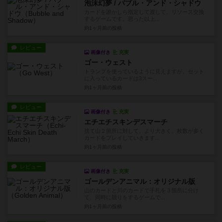
泡沫幻夢 / バブル・アンド・シャドウ
カードを誰かしら指定して渡して、リソース交換
するゲームです。思った以上...
約1ヶ月前
の投稿
レビュー
画像付き
充実
ゴー・ウェスト
トランプを使っているように見えますが、セット
に入っているカードは3スー...
約1ヶ月前
の投稿
レビュー
画像付き
充実
エチエチスキンデスマーチ
捨て山２箇所に対して、より大きく、枚数が多く
カードをプレイしていきます...
約1ヶ月前
の投稿
レビュー
画像付き
充実
ゴールデンアニマル：オリジナル版
山のカードと川のカードで手札を３箇所に分け
て、同時に競りをするゲームで...
約1ヶ月前
の投稿