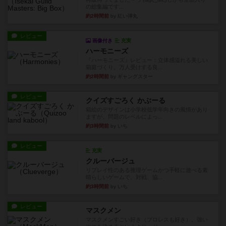
の総集編です...
約2時間前
by 紅い弾丸
レビュー
画像付き
充実
ハーモニーズ
『ハーモニーズ』レビュー：立体感溢れる美しい
箱庭づくり。万人受けする良...
約2時間前
by ギャングスター
レビュー
クイズすごろく かぶーる
箱絵のデザインは小学校低学年向きの風情があり
ますが、問題のレベルによっ...
約3時間前
by いち
レビュー
充実
クルーバージュ
リプレイ性のある推理ゲームかつ手軽に遊べる素
晴らしいゲームで、対戦、協...
約3時間前
by いち
レビュー
マスクメン
マスクメンすごい好き（プロレスも好き）。強い