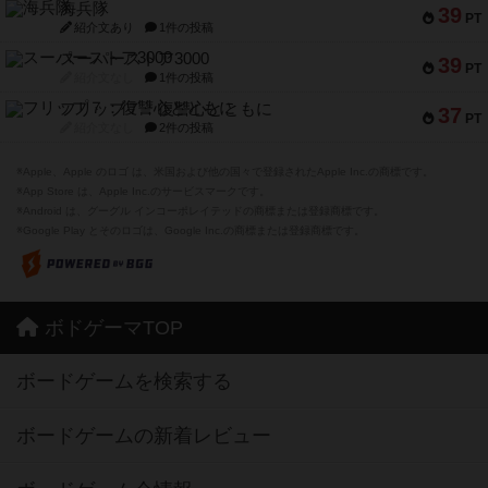
海兵隊
39
PT
紹介文あり
1件の投稿
スーパーストア3000
39
PT
紹介文なし
1件の投稿
フリップ７：復讐心とともに
37
PT
紹介文なし
2件の投稿
※Apple、Apple のロゴ は、米国および他の国々で登録されたApple Inc.の商標です。
※App Store は、Apple Inc.のサービスマークです。
※Android は、グーグル インコーポレイテッドの商標または登録商標です。
※Google Play とそのロゴは、Google Inc.の商標または登録商標です。
ボドゲーマTOP
ボードゲームを検索する
ボードゲームの新着レビュー