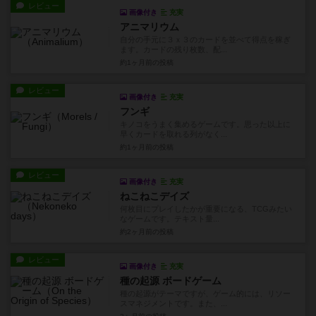
レビュー
画像付き
充実
アニマリウム
自分の手元に３ｘ３のカードを並べて得点を稼ぎ
ます。カードの残り枚数、配...
約1ヶ月前
の投稿
レビュー
画像付き
充実
フンギ
キノコをうまく集めるゲームです。思った以上に
早くカードを取れる列がなく...
約1ヶ月前
の投稿
レビュー
画像付き
充実
ねこねこデイズ
何枚目にプレイしたかが重要になる、TCGみたい
なゲームです。テキスト量...
約2ヶ月前
の投稿
レビュー
画像付き
充実
種の起源 ボードゲーム
種の起源がテーマですが、ゲーム的には、リソー
スマネジメントです。また、...