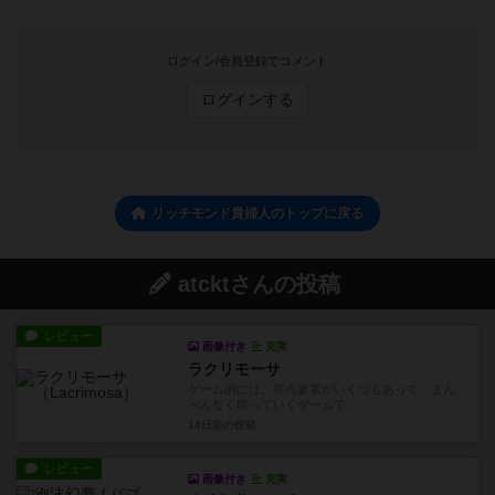
ログイン/会員登録でコメント
ログインする
リッチモンド貴婦人のトップに戻る
atcktさんの投稿
レビュー
画像付き
充実
ラクリモーサ
ゲーム的には、得点要素がいくつもあって、まん
べんなく取っていくゲームで...
14日前
の投稿
レビュー
画像付き
充実