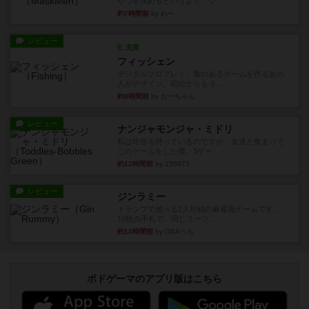
やつを決めるというより、ジ...
約7時間前
by わー
レビュー
充実
フィッシェン
デジタルソロプレイ。毒のあるゲームを作るあの
人がデザイン。箱絵からもう...
約8時間前
by おーちゃん
レビュー
ナンジャモンジャ・ミドリ
私は吃音を持っているのですが、友達と集まって
このゲームをした際、3ゲー...
約12時間前
by 155973
レビュー
ジンラミー
トランプで遊べる2人対戦の麻雀風ゲームです。
10枚の手札で、同じスーツ...
約13時間前
by OSAっち
ボドゲーマのアプリ版はこちら