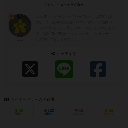
このレビューの投稿者
1997年ぐらいからボドゲやってます。１時間以上
神
のゲームは苦手なのが多いです。 流行りや面白い
って言われるより、新しいゲームの方が多分好きで
す。 COLON ARCの中の人ですが、１ゲーマーと
して書いてるつもりです。
atckt
シェアする
マイボードゲーム登録者
23
132
18
63
興味あり
経験あり
お気に入り
持ってる