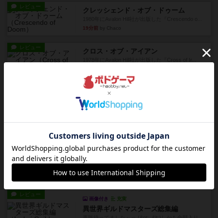
レビュー
クレッシェンド・オブ・ドゥーム
1980年にAvalon Hill社が出版した『Crescendo o...
19分前
by Chaco
レビュー
クロス・オブ・アイアン
1978年にAvalon Hill社が出版した『Cross of Ir...
27分前
by Chaco
レビュー
スコードリーダー / 戦闘指揮官
1977年にAvalon Hill社が出版した、通称パープル
ボックスと...
33分前
by Chaco
レビュー
充実
コンテナ
【ざっくりレビュー】2026年新版、いくつかのル
ールが追加された。追加...
約2時間前
by Juin-Zuo Lin
レビュー
画像付き
充実
異世界ギルドマスターズ総集編
再販待ってました～っ (&gt;_&lt;)しかも全部入り