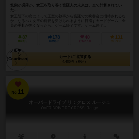
繁栄か凋落か。女王を取り巻く宮廷人の未来は、全て計算されてい
た…
女王陛下の命によって王室の執事から宮廷での晩餐会に招待されるな
か、なるべく女王の寵愛を受けられるように目指すカードゲーム。全
員の手札が無くなったら、ゲーム終了です。ゲーム終了...
87
178
40
131
興味あり
経験あり
お気に入り
持ってる
カートに追加する
4,400円（税込）
11
No.
オーバードライブ リ：クロス ルージュ
OVER DRIVE RE:CROSS -Rouge