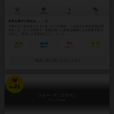
2～6人
60分前後
10歳～
4件
世界を掌中に収める。。。か
大国がひしめきあうようになったこの地球。 これ以上の領土拡張は望
めなくなったこの状況で、各国が採った政策は融和による世界平和で
はなく、 対決による富強でした。 そして、...
18
49
8
38
興味あり
経験あり
お気に入り
持ってる
通販の取り扱いがありません
21
No.
フォー・ア・クラウン
For a Crown