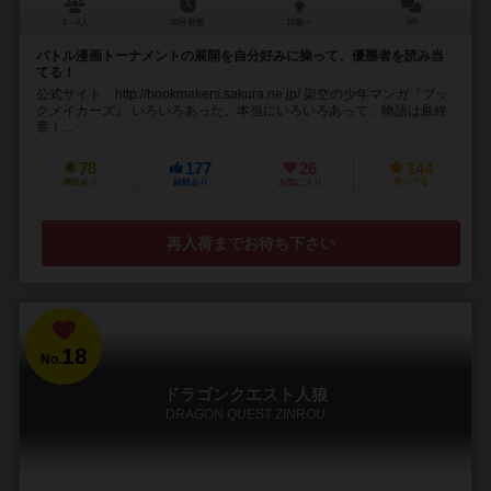
2～4人
45分前後
10歳～
4件
バトル漫画トーナメントの展開を自分好みに操って、優勝者を読み当
てる！
公式サイト http://bookmakers.sakura.ne.jp/ 架空の少年マンガ『ブッ
クメイカーズ』 いろいろあった。本当にいろいろあって、物語は最終
章！...
78
177
26
144
興味あり
経験あり
お気に入り
持ってる
再入荷までお待ち下さい
18
No.
ドラゴンクエスト人狼
DRAGON QUEST ZINROU