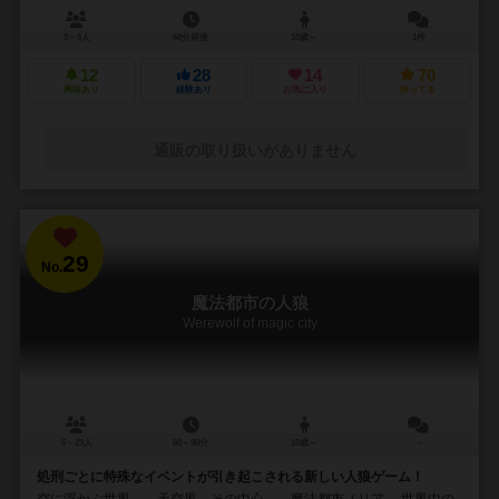
3～6人
60分前後
10歳～
1件
12
28
14
70
興味あり
経験あり
お気に入り
持ってる
通販の取り扱いがありません
29
No.
魔法都市の人狼
Werewolf of magic city
6～23人
60～90分
10歳～
－
処刑ごとに特殊なイベントが引き起こされる新しい人狼ゲーム！
空に浮かぶ世界――天空界。その中心――魔法都市ノリア。 世界中の