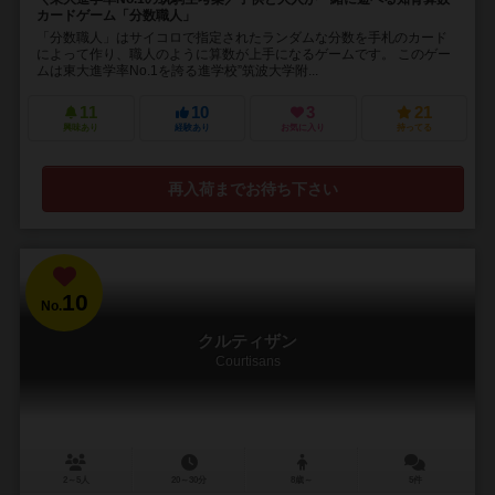
カードゲーム「分数職人」
「分数職人」はサイコロで指定されたランダムな分数を手札のカード
によって作り、職人のように算数が上手になるゲームです。 このゲー
ムは東大進学率No.1を誇る進学校”筑波大学附...
11
10
3
21
興味あり
経験あり
お気に入り
持ってる
再入荷までお待ち下さい
10
No.
クルティザン
Courtisans
2～5人
20～30分
8歳～
5件