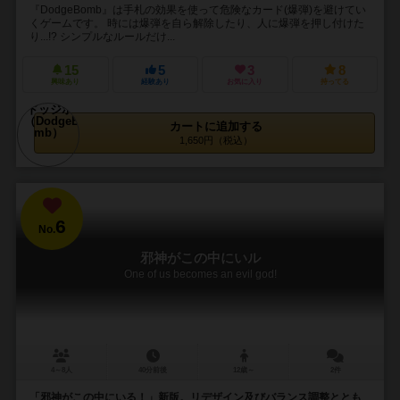
『DodgeBomb』は手札の効果を使って危険なカード(爆弾)を避けてい
くゲームです。 時には爆弾を自ら解除したり、人に爆弾を押し付けた
り...!? シンプルなルールだけ...
15
5
3
8
興味あり
経験あり
お気に入り
持ってる
カートに追加する
1,650円（税込）
6
No.
邪神がこの中にいル
One of us becomes an evil god!
4～8人
40分前後
12歳～
2件
「邪神がこの中にいる！」新版。リデザイン及びバランス調整ととも