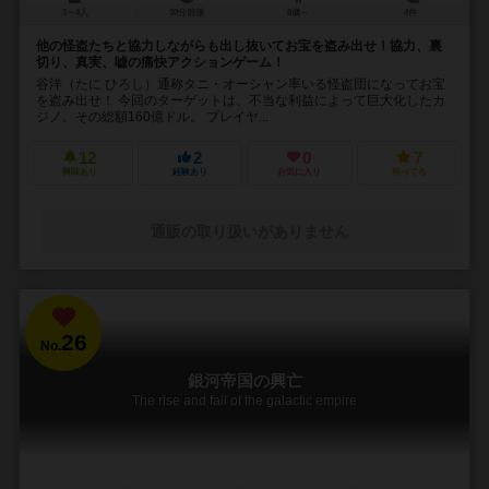
3～4人
30分前後
8歳～
4件
他の怪盗たちと協力しながらも出し抜いてお宝を盗み出せ！協力、裏
切り、真実、嘘の痛快アクションゲーム！
谷洋（たに ひろし）通称タニ・オーシャン率いる怪盗団になってお宝
を盗み出せ！ 今回のターゲットは、不当な利益によって巨大化したカ
ジノ。その総額160億ドル。 プレイヤ...
12
2
0
7
興味あり
経験あり
お気に入り
持ってる
通販の取り扱いがありません
26
No.
銀河帝国の興亡
The rise and fall of the galactic empire