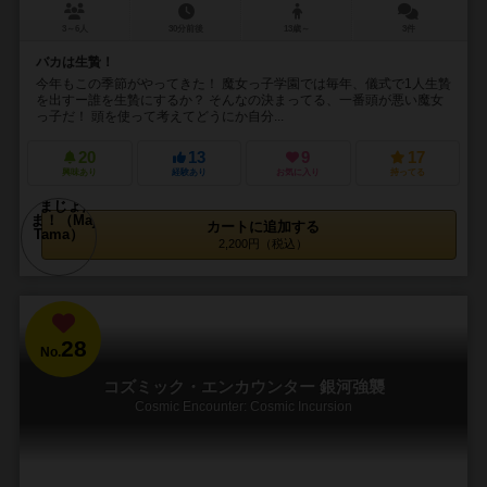
3～6人
30分前後
13歳～
3件
バカは生贄！
今年もこの季節がやってきた！ 魔女っ子学園では毎年、儀式で1人生贄
を出すー誰を生贄にするか？ そんなの決まってる、一番頭が悪い魔女
っ子だ！ 頭を使って考えてどうにか自分...
20
13
9
17
興味あり
経験あり
お気に入り
持ってる
カートに追加する
2,200円（税込）
28
No.
コズミック・エンカウンター 銀河強襲
Cosmic Encounter: Cosmic Incursion