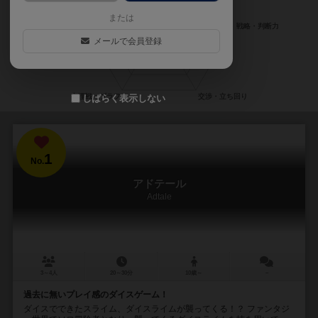
または
メールで会員登録
しばらく表示しない
1
No.
アドテール
Adtale
3～4人
20～30分
10歳～
－
過去に無いプレイ感のダイスゲーム！
ダイスでできたスライム、ダイスライムが襲ってくる！？ ファンタジ