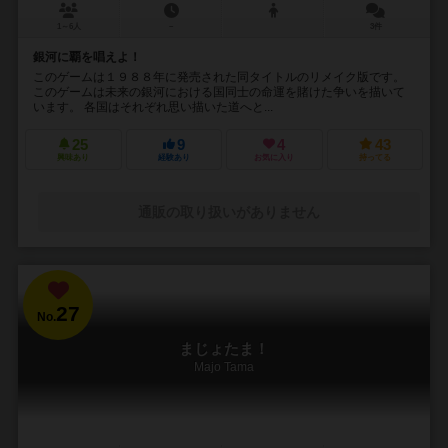
1～6人
－
3件
銀河に覇を唱えよ！
このゲームは１９８８年に発売された同タイトルのリメイク版です。
このゲームは未来の銀河における国同士の命運を賭けた争いを描いて
います。 各国はそれぞれ思い描いた道へと...
25
9
4
43
興味あり
経験あり
お気に入り
持ってる
通販の取り扱いがありません
27
No.
まじょたま！
Majo Tama