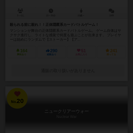
3～4人
15～30分
15歳～
10件
殺られる前に殺れ！！正体隠匿系カードバトルゲーム！
マンションが舞台の正体隠匿系カードバトルゲーム。 ゲーム自体はサ
クサク進行し、ライトな感覚で何度も遊ぶことが出来ます。 プレイヤ
ーは始めにランダムで【ストーカー】【ア...
164
290
51
241
興味あり
経験あり
お気に入り
持ってる
通販の取り扱いがありません
20
No.
ニュークリアーウォー
Nuclear War