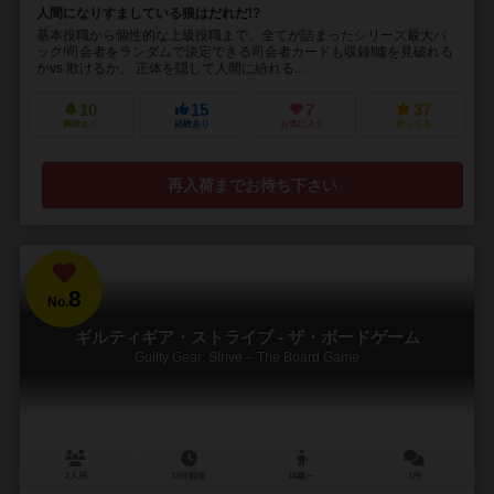
人間になりすましている狼はだれだ!?
基本役職から個性的な上級役職まで、全てが詰まったシリーズ最大パ
ック!司会者をランダムで決定できる司会者カードも収録!噓を見破れる
かvs.欺けるか。 正体を隠して人間に紛れる...
10
15
7
37
興味あり
経験あり
お気に入り
持ってる
再入荷までお待ち下さい
8
No.
ギルティギア・ストライブ - ザ・ボードゲーム
Guilty Gear: Strive – The Board Game
2人用
15分前後
14歳～
1件