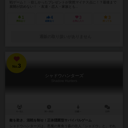
戦ゲーム！ ・欲しかったプレゼントが突然マイナス点に！？最後まで
展開が読めない！ ・友達・恋人・家族とも...
1
4
3
3
興味あり
経験あり
お気に入り
持ってる
通販の取り扱いがありません
3
No.
シャドウハンターズ
Shadow Hunters
4～8人
30～60分
13歳～
12件
敵を欺き、混戦を制せ！正体隠匿型サバイバルゲーム
シャドウハンターズは、悪魔の巣食う森の住人「シャドウ」と、それ