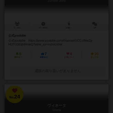
Zombie Jinro
5～19人
10～999分
10歳～
1件
公式youtube
公式youtube https://www.youtube.com/channel/UCCcINwZg-
HUYcGEljblHswQ?view_as=subscriber ...
9
7
4
20
興味あり
経験あり
お気に入り
持ってる
通販の取り扱いがありません
24
No.
ヴィネータ
Vineta