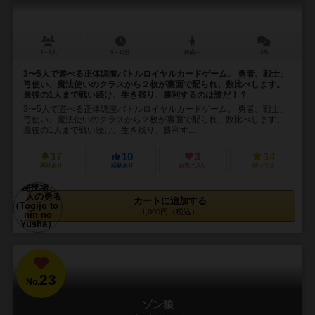
3～5人
5～10分
10歳～
2件
3〜5人で遊べる正体隠匿バトルロイヤルカードゲーム。 勇者、戦士、
弓使い、魔法使いのクラスから２枚が裏面で配られ、数比べします。
最後の1人まで戦い続け、生き残り、勝利するのは誰だ！？
3〜5人で遊べる正体隠匿バトルロイヤルカードゲーム。 勇者、戦士、
弓使い、魔法使いのクラスから２枚が裏面で配られ、数比べします。
最後の1人まで戦い続け、生き残り、勝利す...
17
10
3
14
興味あり
経験あり
お気に入り
持ってる
カートに追加する
1,000円（税込）
23
No.
ゾン狼