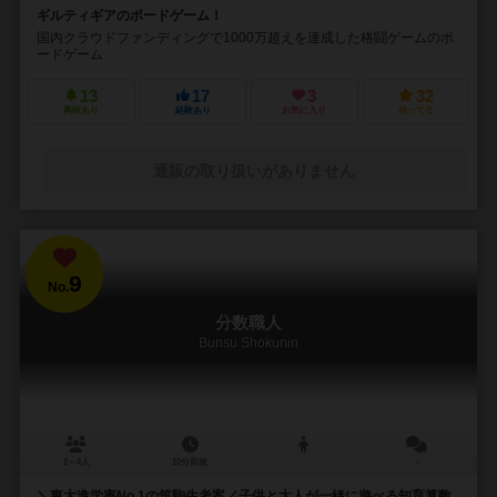
ギルティギアのボードゲーム！
国内クラウドファンディングで1000万超えを達成した格闘ゲームのボ
ードゲーム
13
17
3
32
興味あり
経験あり
お気に入り
持ってる
通販の取り扱いがありません
9
No.
分数職人
Bunsu Shokunin
2～4人
10分前後
－
＼東大進学率No.1の筑駒生考案／子供と大人が一緒に遊べる知育算数