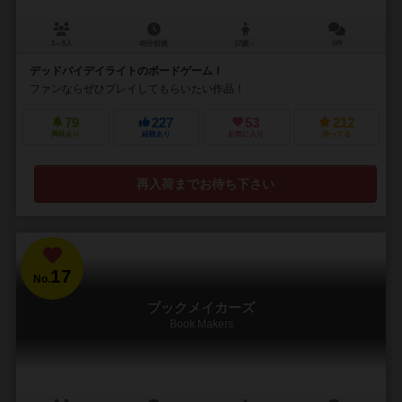
3～5人
45分前後
17歳～
6件
デッドバイデイライトのボードゲーム！
ファンならぜひプレイしてもらいたい作品！
79
227
53
212
興味あり
経験あり
お気に入り
持ってる
再入荷までお待ち下さい
17
No.
ブックメイカーズ
Book Makers