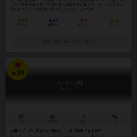
人間と技術が集まるこの場所である日事件が起きる。次々と獣に食い
荒らされたような死体が見つかったのだ。この事件...
10
56
8
48
興味あり
経験あり
お気に入り
持ってる
通販の取り扱いがありません
30
No.
ゾンビーズ!!!
Zombies!!!
2～6人
60分前後
12歳～
2件
大量のゾンビに囲まれた街から、生きて脱出できるか⁉︎
ランダムに引いた街タイルを組み合わせていき、出来上がってゆく街