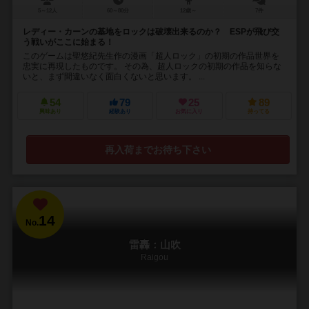
5～12人
60～80分
12歳～
7件
レディー・カーンの基地をロックは破壊出来るのか？ ESPが飛び交
う戦いがここに始まる！
このゲームは聖悠紀先生作の漫画「超人ロック」の初期の作品世界を
忠実に再現したものです。 その為、超人ロックの初期の作品を知らな
いと、まず間違いなく面白くないと思います。 ...
54
79
25
89
興味あり
経験あり
お気に入り
持ってる
再入荷までお待ち下さい
14
No.
雷轟：山吹
Raigou