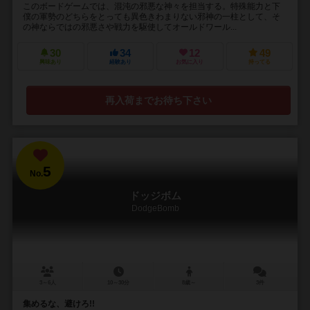
このボードゲームでは、混沌の邪悪な神々を担当する。特殊能力と下
僕の軍勢のどちらをとっても異色きわまりない邪神の一柱として、そ
の神ならではの邪悪さや戦力を駆使してオールドワール...
30
34
12
49
興味あり
経験あり
お気に入り
持ってる
再入荷までお待ち下さい
5
No.
ドッジボム
DodgeBomb
3～6人
10～30分
8歳～
3件
集めるな、避けろ!!