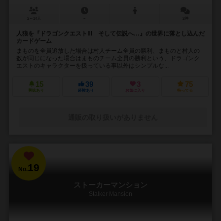
2～14人
－
2件
人狼を『ドラゴンクエストⅢ そして伝説へ…』の世界に落とし込んだ
カードゲーム
まものを全員追放した場合は村人チーム全員の勝利、まものと村人の
数が同じになった場合はまものチーム全員の勝利という、ドラゴンク
エストのキャラクターを扱っている事以外はシンプルな...
15
39
3
75
興味あり
経験あり
お気に入り
持ってる
通販の取り扱いがありません
19
No.
ストーカーマンション
Stalker Mansion