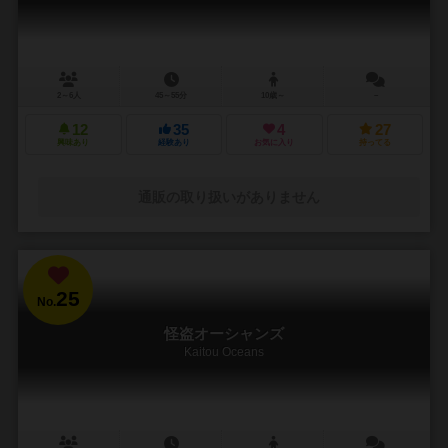
2～6人
45～55分
10歳～
－
12
35
4
27
興味あり
経験あり
お気に入り
持ってる
通販の取り扱いがありません
25
No.
怪盗オーシャンズ
Kaitou Oceans