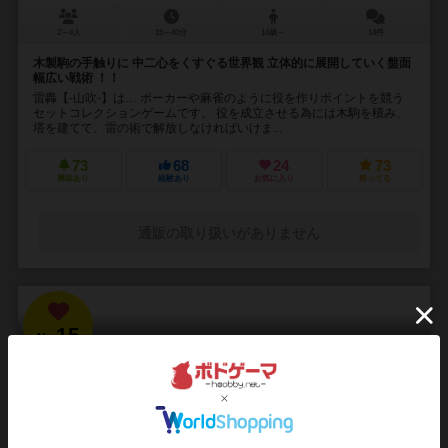
2～4人
15～40分
14歳～
14件
木製駒の手触りに 中二心をくすぐる世界観 立体的に展開していく盤面
幅広い戦術 ！！
雷轟【-山吹-】は… ポーカーや麻雀のように役を作りポイントを競う
セットコレクションゲームです。 役を成立させる為には木駒を積み、
塔を建てて、雷の術で解放しなければいけま...
73
68
24
73
興味あり
経験あり
お気に入り
持ってる
通販の取り扱いがありません
15
No.
ブラッドボーン：カードゲーム
Bloodborne: The Card Game