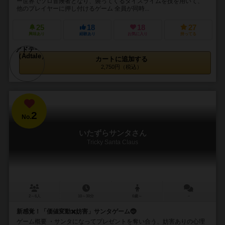
ー世界でソロ冒険者となり、襲ってくるダイスライムを技を用いて、
他のプレイヤーに押し付けるゲーム 全員が同時...
25
18
18
27
興味あり
経験あり
お気に入り
持ってる
カートに追加する
2,750円（税込）
2
No.
いたずらサンタさん
Tricky Santa Claus
2～6人
10～30分
6歳～
－
新感覚！「価値変動✖️妨害」サンタゲーム🤶
ゲーム概要 ・サンタになってプレゼントを奪い合う、妨害ありの心理