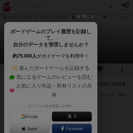
ログイン
閉じる
ボドゲーマTOP
ボードゲームの検索
フォントかるた
フォントかるた：
ボードゲームのプレイ履歴を記録し
て、
フォントかるた：拡張パック ビター
自分のデータを管理しませんか？
次のおすすめボードゲーム
約75,000人
がボドゲーマを利用中！
遊んだボードゲームを記録する
1
2
トップ
画像
動画
レビュー
カフェ
気になるゲームのレビューを読む
『フォントかるた：拡張パック ビター』が好きな方へのおす
お気に入り作品・所有リストの共
すめ
有
このゲームのトップページで投票された「プレイ感の評価」をもとに、傾向
が近いボードゲームをランキング形式で紹介します。
※リストには一定の投票数がある作品のみを表示しています
ログイン / 会員登録（10秒）
Google
X
Apple
Facebook