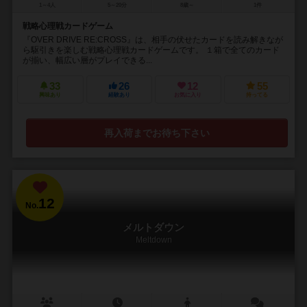
1～4人
5～20分
8歳～
1件
戦略心理戦カードゲーム
『OVER DRIVE RE:CROSS』は、相手の伏せたカードを読み解きなが
ら駆引きを楽しむ戦略心理戦カードゲームです。 １箱で全てのカード
が揃い、幅広い層がプレイできる...
33
26
12
55
興味あり
経験あり
お気に入り
持ってる
再入荷までお待ち下さい
12
No.
メルトダウン
Meltdown