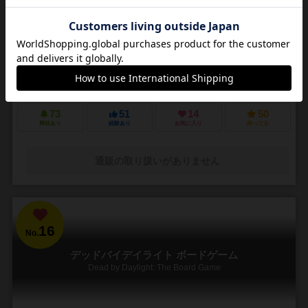
3～5人
30～45分
14歳～
4件
悪夢のような街で他の狩人を出し抜いて「血の遺志」を集めろ
ＰＳ４で発売されたフロムソフトウェアのブラッドボーンのカードゲ
ーム化。 かつて栄華を極めた古都ヤーナムでは風土病「獣の病」がは
びこっていた。あなたは「獣の病」の罹患者で...
73
51
14
50
興味あり
経験あり
お気に入り
持ってる
通販の取り扱いがありません
16
No.
デッドバイデイライト ボードゲーム
Dead by Daylight: The Board Game