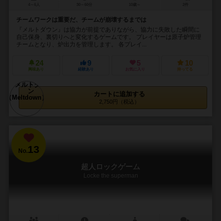
4～6人
30～60分
10歳～
2件
チームワークは重要だ、チームが崩壊するまでは
『メルトダウン』は協力が前提でありながら、協力に失敗した瞬間に
自己保身、裏切りへと変化するゲームです。 プレイヤーは原子炉管理
チームとなり、炉出力を管理します。 各プレイ...
24
9
5
10
興味あり
経験あり
お気に入り
持ってる
カートに追加する
2,750円（税込）
13
No.
超人ロックゲーム
Locke the superman