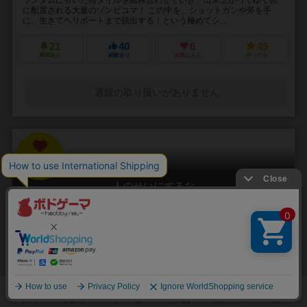
に配置される大量のゾンビコマ！ この中を、ショットガンや斧を手
に、生きてヘリポートまで脱出する！という極めてシ...
21
40
6
49
興味あり
経験あり
お気に入り
持ってる
通販の取り扱いがありません
31
No.
人のせいにするな
Hitono Seini Suruna
3～5人
20分前後
5歳～
2件
責任をなすりつけろ！