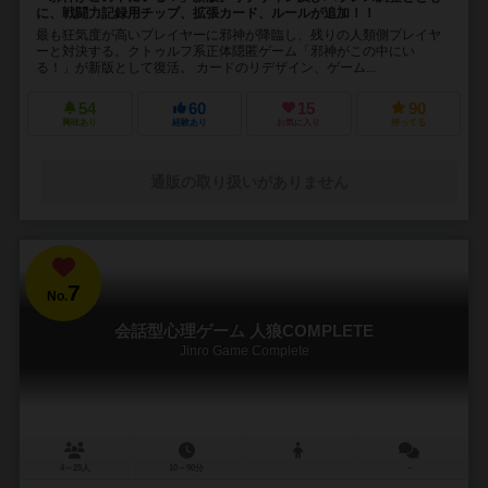
に、戦闘力記録用チップ、拡張カード、ルールが追加！！
最も狂気度が高いプレイヤーに邪神が降臨し、残りの人類側プレイヤ
ーと対決する。クトゥルフ系正体隠匿ゲーム「邪神がこの中にい
る！」が新版として復活。 カードのリデザイン、ゲーム...
54
60
15
90
興味あり
経験あり
お気に入り
持ってる
通販の取り扱いがありません
7
No.
会話型心理ゲーム 人狼COMPLETE
Jinro Game Complete
4～25人
10～90分
－