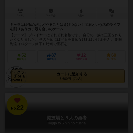
3～5人
30～45分
8歳～
5件
キャラはゆるめだけどやることはえげつない！宝石という名のライフ
を削りあうガチ殴り合いのゲーム
【テーマ】 プレイヤーはそれぞれ名族です。 自分の一族で王国を作り
たくなりました。 そのためには宝石を集めなければいけません。 期限
到達（※4ターン終了）時点で宝石を...
52
87
12
60
興味あり
経験あり
お気に入り
持ってる
カートに追加する
6,600円（税込）
22
No.
闘技場と５人の勇者
Togijo to 5 nin no Yusha