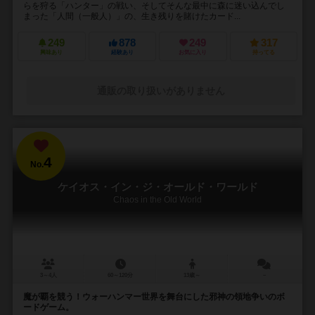
らを狩る「ハンター」の戦い、そしてそんな最中に森に迷い込んでし
まった「人間（一般人）」の、生き残りを賭けたカード...
249
878
249
317
興味あり
経験あり
お気に入り
持ってる
通販の取り扱いがありません
4
No.
ケイオス・イン・ジ・オールド・ワールド
Chaos in the Old World
3～4人
60～120分
13歳～
－
魔が覇を競う！ウォーハンマー世界を舞台にした邪神の領地争いのボ
ードゲーム。