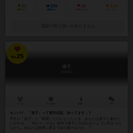
33
209
26
134
興味あり
経験あり
お気に入り
持ってる
通販の取り扱いがありません
25
No.
迷子
MAIGO
2～4人
10～20分
10歳～
6件
センパイ、「迷子」って都市伝説、知ってます…？
手札が「迷子」と「暗闇」だけになったとき、あなたは迷子に連れて
いかれる… 「明かり」のない場所で迷子に出会わないように気をつけ
ながら、あなたは無事に家まで辿り着けるのか…？...