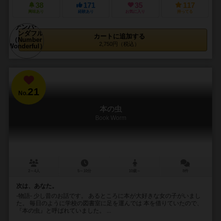
38
171
35
117
興味あり
経験あり
お気に入り
持ってる
カートに追加する
2,750円（税込）
21
No.
本の虫
Book Worm
2～4人
5～10分
10歳～
8件
次は、あなた。
-物語- 少し昔のお話です。 あるところに本が大好きな女の子がいまし
た。 毎日のように学校の図書室に足を運んでは 本を借りていたので、
『本の虫』と呼ばれていました。 ...