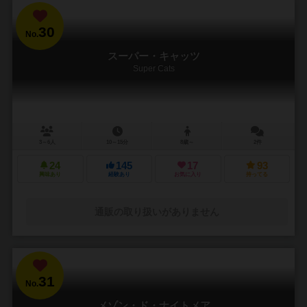
30
No.
スーパー・キャッツ
Super Cats
3～6人
10～15分
8歳～
2件
24
145
17
93
興味あり
経験あり
お気に入り
持ってる
通販の取り扱いがありません
31
No.
メゾン・ド・ナイトメア