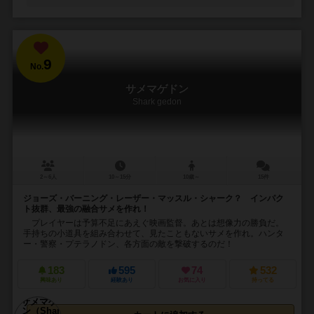
9
No.
サメマゲドン
Shark gedon
2～6人
10～15分
10歳～
15件
ジョーズ・バーニング・レーザー・マッスル・シャーク？ インパク
ト抜群、最強の融合サメを作れ！
プレイヤーは予算不足にあえぐ映画監督。あとは想像力の勝負だ。
手持ちの小道具を組み合わせて、見たこともないサメを作れ。ハンタ
ー・警察・プテラノドン、各方面の敵を撃破するのだ！
183
595
74
532
興味あり
経験あり
お気に入り
持ってる