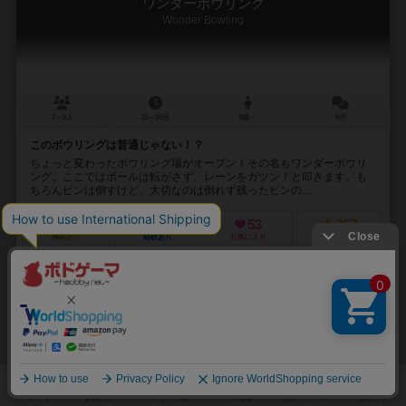
ワンダーボウリング
Wonder Bowling
2～6人
15～20分
8歳～
6件
このボウリングは普通じゃない！？
ちょっと変わったボウリング場がオープン！その名もワンダーボウリ
ング。ここではボールは転がさず、レーンをガツン！と叩きます。も
ちろんピンは倒すけど、大切なのは倒れず残ったピンの...
76
372
53
257
興味あり
経験あり
お気に入り
持ってる
カートに追加する
2,420円（税込）
33
No.