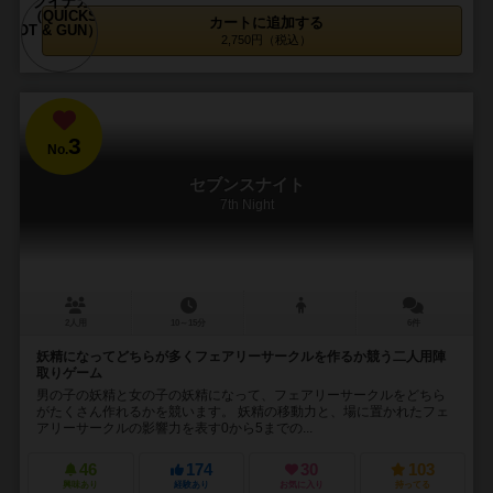
カートに追加する
2,750円（税込）
3
No.
セブンスナイト
7th Night
2人用
10～15分
6件
妖精になってどちらが多くフェアリーサークルを作るか競う二人用陣
取りゲーム
男の子の妖精と女の子の妖精になって、フェアリーサークルをどちら
がたくさん作れるかを競います。 妖精の移動力と、場に置かれたフェ
アリーサークルの影響力を表す0から5までの...
46
174
30
103
興味あり
経験あり
お気に入り
持ってる