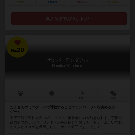
興味あり
経験あり
お気に入り
持ってる
再入荷までお待ち下さい
20
No.
ナンバーワンダフル
Number Wonderful
－
－
16歳～
5件
たくさんのミニゲームで対戦することでナンバーワンを決めるカード
ゲーム
全宇宙総合競技大会コズミンピック優勝者にのみ与えられる、宇宙最
高の称号のナンバーワンダフルを目指して競うカードゲーム。いずれ
か１人が１０点を獲得したら、ゲーム終了です。そして...