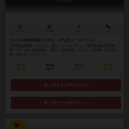
No Walk!
1～4人
15～30分
7歳～
3件
ワンコをお散歩気分にさせる どたばたレースゲーム！
【本商品概要】 システム：競り／レースゲーム／運要素強め 所要時
間：15〜30分 推奨年齢：7歳〜 【内容物】 カード：全84枚（山札60
枚／気分エリアカード1...
37
40
10
59
興味あり
経験あり
お気に入り
持ってる
再入荷までお待ち下さい
再入荷までお待ち下さい