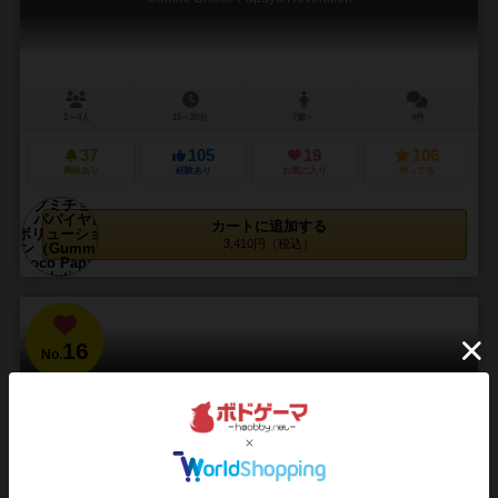
2～4人
15～20分
7歳～
4件
37
105
19
106
興味あり
経験あり
お気に入り
持ってる
カートに追加する
3,410円（税込）
16
No.
伝説のかけら
Saga