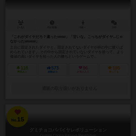
2～8人
20分前後
8歳～
10件
「これがダイヤだろ？違ったwww」「甘いな。こっちがダイヤ...じゃ
なかったwwww」
土台に固定されたダイヤと、固定されてないダイヤが枠の中に散りば
められています。 その中から固定されていないダイヤを拾って、より
価値の高いダイヤを拾った人の勝ちというゲームで...
118
573
96
185
興味あり
経験あり
お気に入り
持ってる
通販の取り扱いがありません
15
No.
グミチョコパパイヤレボリューション
Gummi Choco Papaya Revolution