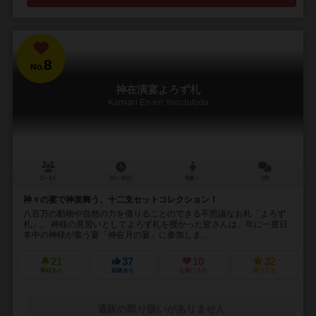
8
No.
神在演宴よろず札
Kamiari En-en Yorozufuda
2～4人
10～45分
8歳～
1件
神々の宴で神楽舞う、十二支セットコレクション！
八百万の動物や自然の力を借りることのできる不思議なお札「よろず
札」。 神様の見習いとしてよろず札を授かった皆さんは、年に一度日
本中の神様が集う宴「神在月の宴」に参加しま...
21
37
10
32
興味あり
経験あり
お気に入り
持ってる
通販の取り扱いがありません