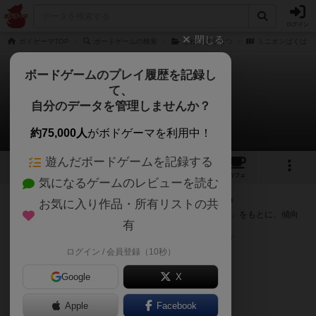
ログイン
閉じる
ボドゲーマTOP
ボードゲームの検索
こねこばくはつ
ミニオンばくはつ
ボードゲームのプレイ履歴を記録し
て、
ミニオンばくはつ
自分のデータを管理しませんか？
次のおすすめボードゲーム
約75,000人
がボドゲーマを利用中！
遊んだボードゲームを記録する
4
1
12
トップ
画像
動画
レビュー
カフェ
気になるゲームのレビューを読む
『ミニオンばくはつ』が好きな方へのおすすめ
お気に入り作品・所有リストの共
このゲームのトップページで投票された「プレイ感の評価」をもとに、傾向
有
が近いボードゲームをランキング形式で紹介します。
※リストには一定の投票数がある作品のみを表示しています
ログイン / 会員登録（10秒）
Google
X
Apple
Facebook