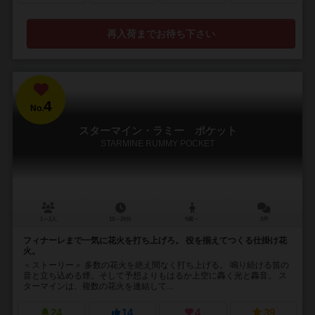
再入荷までお待ち下さい
4
No.
スターマイン・ラミー ポケット
STARMINE RUMMY POCKET
1～2人
15～20分
9歳～
2件
フィナーレまで一気に花火を打ち上げろ。 役を揃えてつくる仕掛け花
火。
＜ストーリー＞ 多数の花火を絶え間なく打ち上げる。 鳴り続ける笛の
音と立ち込める煙。そして予想よりもはるか上空に轟く光と轟音。 ス
ターマインは、複数の花火を連結して...
24
14
4
39