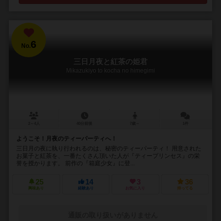
6
No.
三日月夜と紅茶の姫君
Mikazukiyo to kocha no himegimi
2～4人
40分前後
7歳～
1件
ようこそ！月夜のティーパーティへ！
三日月の夜に執り行われるのは、秘密のティーパーティ！ 用意された
お菓子と紅茶を、一番たくさん頂いた人が『ティープリンセス』の栄
誉を授かります。 前作の『箱庭少女』に登...
25
14
3
36
興味あり
経験あり
お気に入り
持ってる
通販の取り扱いがありません