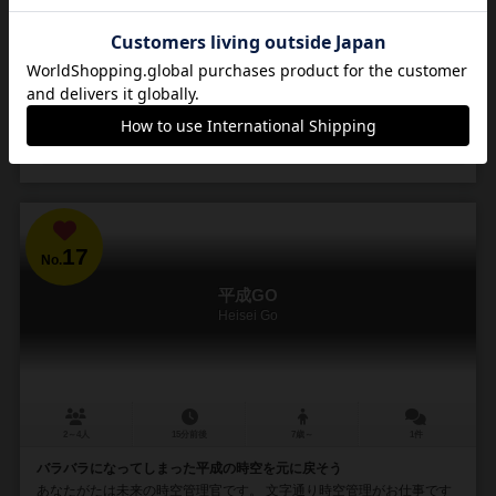
3～6人
30～60分
10歳～
－
9
57
13
66
興味あり
経験あり
お気に入り
持ってる
通販の取り扱いがありません
17
No.
平成GO
Heisei Go
2～4人
15分前後
7歳～
1件
バラバラになってしまった平成の時空を元に戻そう
あなたがたは未来の時空管理官です。 文字通り時空管理がお仕事です