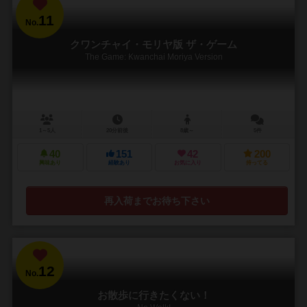
11
No.
クワンチャイ・モリヤ版 ザ・ゲーム
The Game: Kwanchai Moriya Version
1～5人
20分前後
8歳～
5件
40
151
42
200
興味あり
経験あり
お気に入り
持ってる
再入荷までお待ち下さい
12
No.
お散歩に行きたくない！