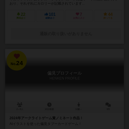
おり、それぞれにカロリーが記載されています...
22
101
7
44
興味あり
経験あり
お気に入り
持ってる
通販の取り扱いがありません
24
No.
偏見プロフィール
HENKEN PROFILE
2～8人
10分前後
12歳～
3件
2024年アークライトゲーム賞ノミネート作品！
AIイラストを使った偏見タブーカードゲーム！