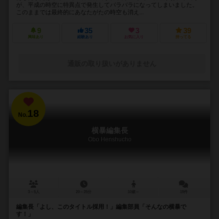
が、平成の時空に特異点で発生してバラバラになってしまいました。
このままでは最終的にあなたがたの時空も消え...
9
35
3
39
興味あり
経験あり
お気に入り
持ってる
通販の取り扱いがありません
18
No.
横暴編集長
Obo Henshucho
3～5人
20～25分
10歳～
18件
編集長「よし、このタイトル採用！」編集部員「そんなの横暴で
す！」