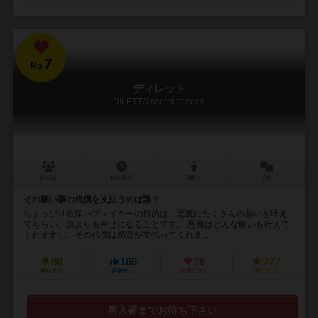
7
No.
ディレット
DILETTO secret of eden
2～5人
10～20分
8歳～
2件
その願い事の代償を支払うのは誰？
ちょっぴり欲深いプレイヤーの目的は、悪魔にたくさんの願いを叶え
てもらい、誰よりも幸せになることです。 悪魔はどんな願いも叶えて
くれますし、その代償は精霊が支払ってくれま...
80
166
19
277
興味あり
経験あり
お気に入り
持ってる
再入荷までお待ち下さい