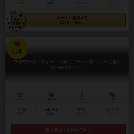
興味あり
経験あり
お気に入り
持ってる
カートに追加する
2,200円（税込）
5
No.
フラワーズ・フォー・バルコニー / バルコニーに花を
Flowers for Balcony
2～4人
15分前後
8歳～
7件
66
157
24
126
興味あり
経験あり
お気に入り
持ってる
再入荷までお待ち下さい