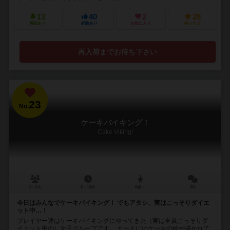
13
40
2
28
興味あり
経験あり
お気に入り
持ってる
再入荷までお待ち下さい
23
No.
ケーキバイキング！
Cake Viking!
3～6人
5～10分
8歳～
3件
今日はみんなでケーキバイキング！ でもアタシ、実はこっそりダイエ
ット中…！
プレイヤー達はケーキバイキングにやってきた（実は全員こっそりダ
イエット中の）女子グループです。 カードにはケーキの絵が描かれて