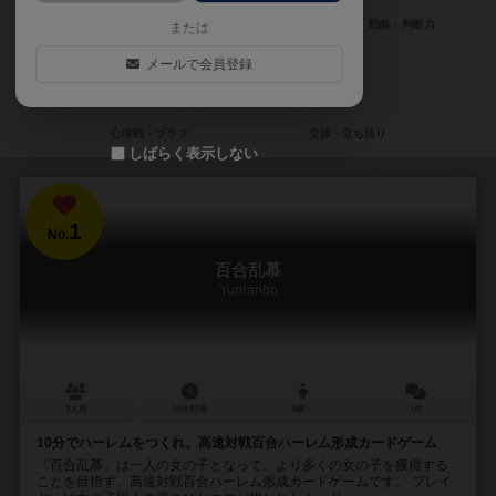
または
メールで会員登録
しばらく表示しない
1
No.
百合乱慕
Yuriranbo
3人用
10分前後
9歳～
1件
10分でハーレムをつくれ。高速対戦百合ハーレム形成カードゲーム
「百合乱慕」は一人の女の子となって、より多くの女の子を獲得する
ことを目指す、高速対戦百合ハーレム形成カードゲームです。 プレイ