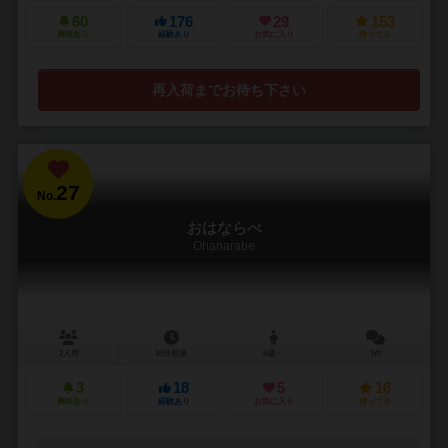
60
176
29
153
興味あり
経験あり
お気に入り
持ってる
再入荷までお待ち下さい
27
No.
おはならべ
Ohanarabe
2人用
10分前後
6歳～
1件
3
18
5
16
興味あり
経験あり
お気に入り
持ってる