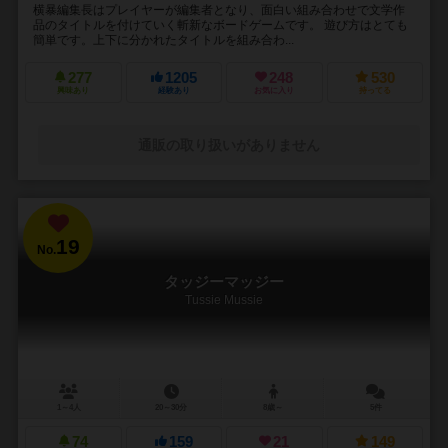
横暴編集長はプレイヤーが編集者となり、面白い組み合わせで文学作
品のタイトルを付けていく斬新なボードゲームです。 遊び方はとても
簡単です。上下に分かれたタイトルを組み合わ...
277
1205
248
530
興味あり
経験あり
お気に入り
持ってる
通販の取り扱いがありません
19
No.
タッジーマッジー
Tussie Mussie
1～4人
20～30分
8歳～
5件
74
159
21
149