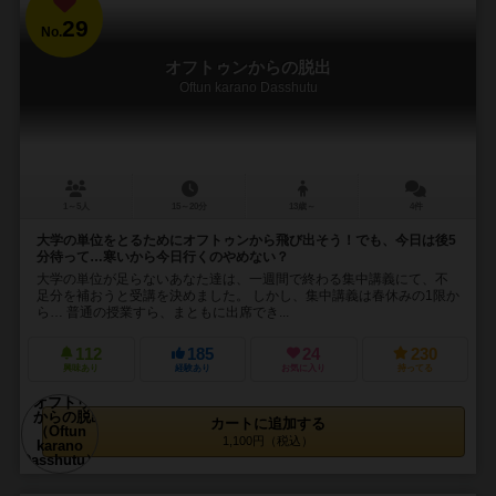
29
No.
オフトゥンからの脱出
Oftun karano Dasshutu
1～5人
15～20分
13歳～
4件
大学の単位をとるためにオフトゥンから飛び出そう！でも、今日は後5
分待って…寒いから今日行くのやめない？
大学の単位が足らないあなた達は、一週間で終わる集中講義にて、不
足分を補おうと受講を決めました。 しかし、集中講義は春休みの1限か
ら… 普通の授業すら、まともに出席でき...
112
185
24
230
興味あり
経験あり
お気に入り
持ってる
カートに追加する
1,100円（税込）