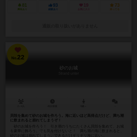
81
93
19
73
興味あり
経験あり
お気に入り
持ってる
通販の取り扱いがありません
22
No.
砂のお城
Strand unter
2～4人
45分前後
8歳～
－
貝殻を集めて砂のお城を作ろう。海に近いほど高得点だけど、満ち潮
に飲まれると崩れてしまうぞ！
砂のお城を作ろう！ 引き潮のうちにたくさん貝殻を集めて、お城
を豪華に飾ろう。でも気を付けないと！ 満ち潮の海に飲まれると、
砂のお城は崩れてしまう。できるだけギリギリ海に近い...