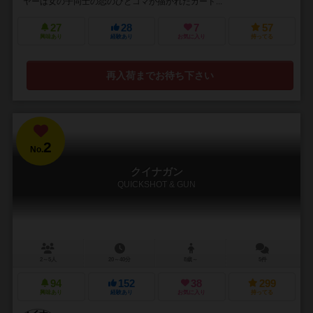
ヤーは女の子同士の恋のひとコマが描かれたカード...
27
28
7
57
興味あり
経験あり
お気に入り
持ってる
再入荷までお待ち下さい
2
No.
クイナガン
QUICKSHOT & GUN
2～5人
20～40分
8歳～
5件
94
152
38
299
興味あり
経験あり
お気に入り
持ってる