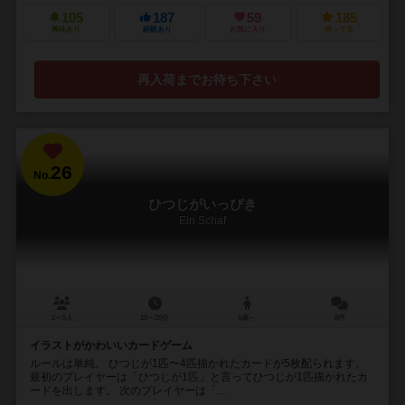
105
187
59
185
興味あり
経験あり
お気に入り
持ってる
再入荷までお待ち下さい
26
No.
ひつじがいっぴき
Ein Schaf
2～5人
10～20分
5歳～
8件
イラストがかわいいカードゲーム
ルールは単純。 ひつじが1匹〜4匹描かれたカードが5枚配られます。
最初のプレイヤーは「ひつじが1匹」と言ってひつじが1匹描かれたカ
ードを出します。 次のプレイヤーは「...