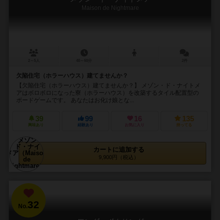
Maison de Nightmare
2～5人
40～60分
2件
欠陥住宅（ホラーハウス）建てませんか？
【欠陥住宅（ホラーハウス）建てませんか？】 メゾン・ド・ナイトメ
アはボロボロになった寮（ホラーハウス）を改築するタイル配置型の
ボードゲームです。 あなたはお化け娘とな...
39
99
16
135
興味あり
経験あり
お気に入り
持ってる
カートに追加する
9,900円（税込）
32
No.