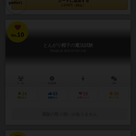
カートに追加する
2,970円（税込）
10
No.
とんがり帽子の魔法試験
Magical test of tori hat
2～4人
5分前後
2件
14
43
19
96
興味あり
経験あり
お気に入り
持ってる
通販の取り扱いがありません