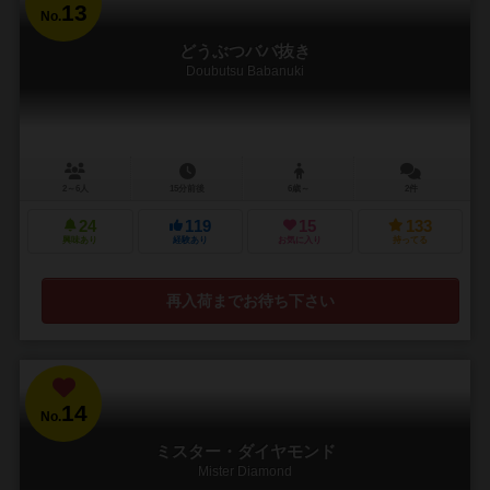
13
No.
どうぶつババ抜き
Doubutsu Babanuki
2～6人
15分前後
6歳～
2件
24
119
15
133
興味あり
経験あり
お気に入り
持ってる
再入荷までお待ち下さい
14
No.
ミスター・ダイヤモンド
Mister Diamond