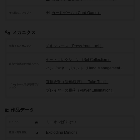
カードゲーム（Card Game）
その他のコンセプト
メカニクス
チキンレース（Press Your Luck）
頻出するメカニクス
セットコレクション（Set Collection）
得点や資源等の獲得ルール
ハンドマネージメント（Hand Management）
直接攻撃（強奪/破壊）（Take That）
プレイヤーの干渉/影響アク
ション
プレイヤーの脱落（Player Elimination）
作品データ
ミニオンばくはつ
タイトル
Exploding Minions
原題・英題表記