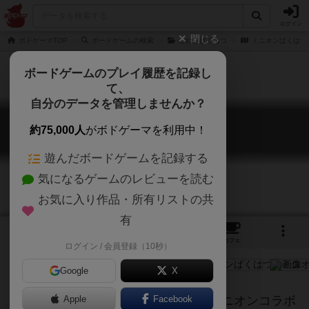
ログイン
閉じる
ボドゲーマTOP
ボードゲームの検索
こねこばくはつ
ミニオンばくはつ
ボードゲームのプレイ履歴を記録し
て、
自分のデータを管理しませんか？
ミニオンばくはつ
約75,000人
がボドゲーマを利用中！
Exploding Minions
遊んだボードゲームを記録する
気になるゲームのレビューを読む
お気に入り作品・所有リストの共
有
4
1
12
トップ
画像
動画
レビュー
カフェ
ログイン / 会員登録（10秒）
Google
X
カードゲーム「こねこばくはつ」のミニオンコラボ
Apple
Facebook