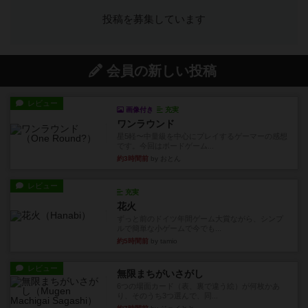
投稿を募集しています
会員の新しい投稿
レビュー
画像付き
充実
ワンラウンド
星5軽〜中量級を中心にプレイするゲーマーの感想
です。今回はボードゲーム...
約3時間前
by おとん
レビュー
充実
花火
ずっと前のドイツ年間ゲーム大賞ながら、シンプ
ルで簡単な小ゲームで今でも...
約5時間前
by tamio
レビュー
無限まちがいさがし
6つの場面カード（表、裏で違う絵）が何枚かあ
り、そのうち3つ選んで、同...