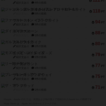
122
PT
紹介文あり
4件の投稿
ジャンヌ・ダルク-オルレアン ドロー＆ライト
118
PT
紹介文なし
5件の投稿
ファースト・イン・フライト
94
PT
紹介文あり
3件の投稿
ダイススローン
88
PT
紹介文なし
1件の投稿
ガルフストライク
80
PT
紹介文あり
1件の投稿
モズビ－ズ・レイダ－ズ
79
PT
紹介文あり
1件の投稿
リー対グラント
77
PT
紹介文あり
1件の投稿
ブレーキング・アウェイ
75
PT
紹介文あり
4件の投稿
ザ・フラッド
71
PT
紹介文なし
1件の投稿
※Apple、Apple のロゴ は、米国および他の国々で登録されたApple Inc.の商標です。
※App Store は、Apple Inc.のサービスマークです。