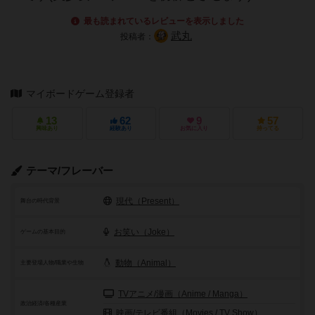
最も読まれているレビューを表示しました
武丸
投稿者：
マイボードゲーム登録者
13
62
9
57
興味あり
経験あり
お気に入り
持ってる
テーマ/フレーバー
現代（Present）
舞台の時代背景
お笑い（Joke）
ゲームの基本目的
動物（Animal）
主要登場人物/職業や生物
TVアニメ/漫画（Anime / Manga）
政治経済/各種産業
映画/テレビ番組（Movies / TV Show）