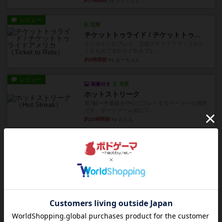
約7時間前
by ジェイとと
レビュー
充実
チケットトゥライド / チケットトゥライドアメリカ
デジタルソロプレイ。元祖チケライ？マップがた
くさん出てるからどれをプレ...
約9時間前
by おーちゃん
レビュー
画像付き
充実
ホットストリーク
星7軽〜中量級を中心にプレイするゲーマーの感想
です。ボードゲーム会にて...
約16時間前
by おとん
レビュー
ガルフストライク
1983年にVictory Gamesが出版した『Gulf Strik...
約16時間前
by Chaco
リプレイ
画像付き
ディジットコード
やっぱり論理ゲームは面白い。息子とリプレイし
ました。息子の勝ち。これリ...
約16時間前
by くみ