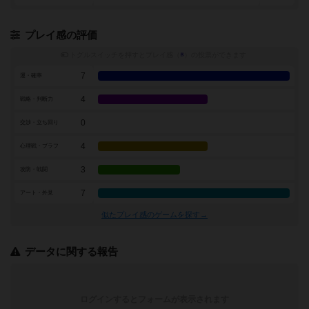
プレイ感の評価
トグルスイッチを押すとプレイ感（
※
）の投票ができます
7
運・確率
4
戦略・判断力
0
交渉・立ち回り
4
心理戦・ブラフ
3
攻防・戦闘
7
アート・外見
似たプレイ感のゲームを探す→
データに関する報告
ログインするとフォームが表示されます