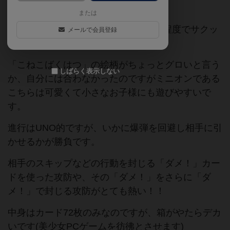
となります。
または
2〜5人向け、1プレイ10分かからない程度でサクッ
メールで会員登録
と遊べます。
「こねこばくはつ」の絵柄がちょっとグロいと言う
しばらく表示しない
か、自分には合わなかったのですがミニオンである
こちらは可愛くて小さなお子様にも遊びやすいで
す。
進行はUNO的ですが、いかに爆弾を回避し相手に引
かせるかが勝負です。
相手のスキップなどの行動を封じる「ダメ！」カー
ドを使った攻防や、その「ダメ！」をさらに「ダ
メ！」で封じる攻防がとても熱い！！
中身はカード72枚のみなのですが、箱がやたらデカ
いです(美少女PCゲームを彷彿とさせます)