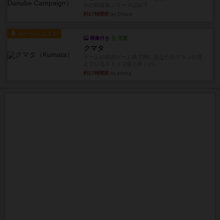
ルの戦役級シリーズは以下...
約17時間前
by Chaco
ルール/インスト
画像付き
充実
クマタ
ゲームの目的ゲーム終了時にあなたのクランの見
えているドミノで最も多くの...
約17時間前
by jurong