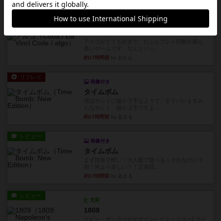
リプレイ
充実
アルゴ
アルゴがとても好きで、たぶんプレイ回数が最も
多いゲームです。なんといっ...
約17時間前
by おとん
リプレイ
画像付き
タイムボム
僕はホントに嘘が下手なようで、すぐバレますみ
んなホント、嘘が上手ですよ...
約17時間前
by あまる
レビュー
画像付き
タイムボム
まず簡単で軽い！大人数で遊べる！それなのに小
箱！何より楽しい！！正体隠...
約17時間前
by あまる
レビュー
充実
1809
ケビン・ザッカーがデザインした１ヘクス=２マイ