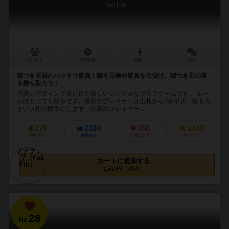
Fab Fib
3～10人
30分前後
10歳～
29件
嘘つき王国のハッタリ勝負！嘘を見極め勝負を仕掛け、嘘つき王の座
を勝ち取ろう！
可愛いデザインで見た目が楽しいシンプルなブラフゲームです。 ルー
ルはとっても簡単です。最初のプレイヤーは山札から3枚引き、最も大
きい３桁の数字にします。左隣のプレイヤー...
276
2330
358
1445
興味あり
経験あり
お気に入り
持ってる
カートに追加する
1,540円（税込）
28
No.