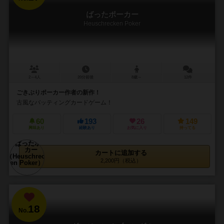
ばったポーカー
Heuschrecken Poker
2～4人
20分前後
8歳～
12件
ごきぶりポーカー作者の新作！
古風なバッティングカードゲーム！
60
193
26
149
興味あり
経験あり
お気に入り
持ってる
カートに追加する
2,200円（税込）
18
No.