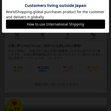
アールライバルズ
R-Rivals
2人用
3～8分
10歳～
27件
王座に即くのはどちらか。相手の心を読む1対1の勝負!!
先王が崩御し、混迷の中にある王国の後継者となるのは赤の王子か青
の王子か。 単純な数字勝負の中にもそれぞれのカードの能力が光る2人
用お手軽カードゲームです。 プレイヤー...
256
1185
215
1101
興味あり
経験あり
お気に入り
持ってる
通販の取り扱いがありません
17
No.