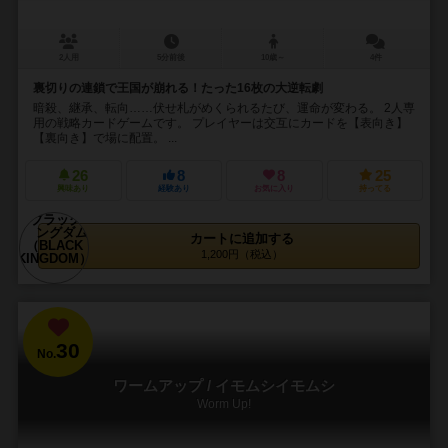
2人用
5分前後
10歳～
4件
裏切りの連鎖で王国が崩れる！たった16枚の大逆転劇
暗殺、継承、転向……伏せ札がめくられるたび、運命が変わる。 2人専
用の戦略カードゲームです。 プレイヤーは交互にカードを【表向き】
【裏向き】で場に配置。 ...
26
8
8
25
興味あり
経験あり
お気に入り
持ってる
カートに追加する
1,200円（税込）
30
No.
ワームアップ / イモムシイモムシ
Worm Up!