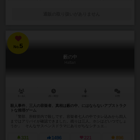
通販の取り扱いがありません
5
No.
藪の中
Hattari
3～4人
20～30分
10歳～
17件
殺人事件、三人の容疑者、真相は藪の中、にはならないアブストラク
トな推理ゲーム
「警部、所轄管内で殺しです。容疑者七人の中でタレ込みから四人
まではアリバイが確認できました。残りは三人。ホシはどいつでしょ
うか」 そんなサスペンスドラマにありがちなシチュエ...
331
1496
221
896