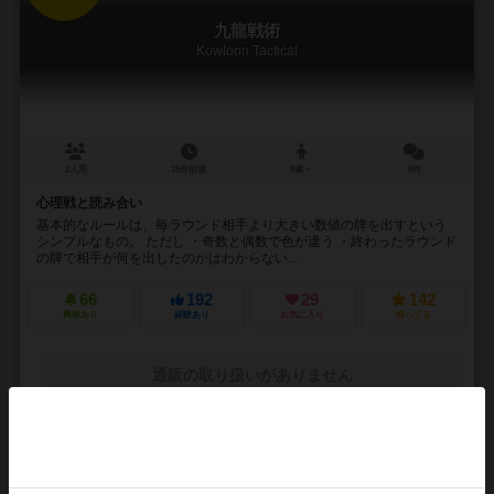
九龍戦術
Kowloon Tactical
2人用
15分前後
8歳～
6件
心理戦と読み合い
基本的なルールは、毎ラウンド相手より大きい数値の牌を出すという
シンプルなもの。 ただし ・奇数と偶数で色が違う ・終わったラウンド
の牌で相手が何を出したのかはわからない...
66
192
29
142
興味あり
経験あり
お気に入り
持ってる
通販の取り扱いがありません
16
No.