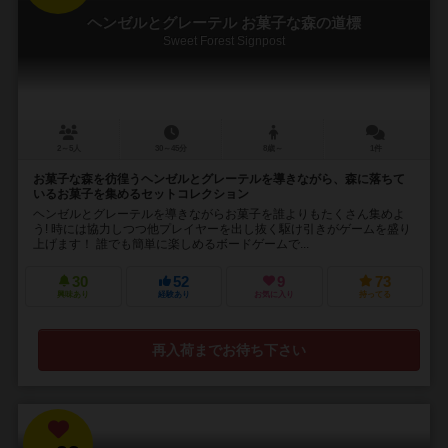
ヘンゼルとグレーテル お菓子な森の道標
Sweet Forest Signpost
2～5人
30～45分
8歳～
1件
お菓子な森を彷徨うヘンゼルとグレーテルを導きながら、森に落ちて
いるお菓子を集めるセットコレクション
ヘンゼルとグレーテルを導きながらお菓子を誰よりもたくさん集めよ
う! 時には協力しつつ他プレイヤーを出し抜く駆け引きがゲームを盛り
上げます！ 誰でも簡単に楽しめるボードゲームで...
30
52
9
73
興味あり
経験あり
お気に入り
持ってる
再入荷までお待ち下さい