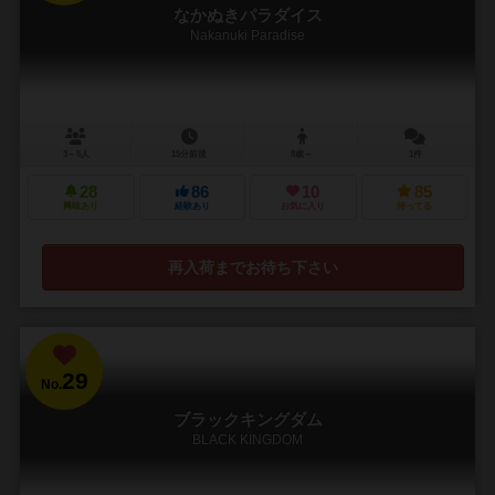
なかぬきパラダイス
Nakanuki Paradise
3～5人
15分前後
8歳～
1件
28
86
10
85
興味あり
経験あり
お気に入り
持ってる
再入荷までお待ち下さい
29
No.
ブラックキングダム
BLACK KINGDOM