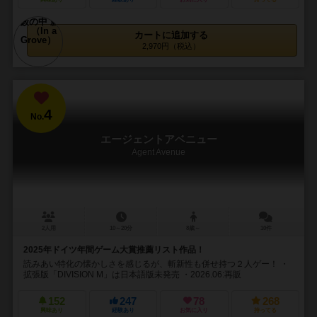
カートに追加する
2,970円（税込）
4
No.
エージェントアベニュー
Agent Avenue
2人用
10～20分
8歳～
10件
2025年ドイツ年間ゲーム大賞推薦リスト作品！
読みあい特化の懐かしさを感じるが、斬新性も併せ持つ２人ゲー！ ・
拡張版「DIVISION M」は日本語版未発売 ・2026.06:再販
152
247
78
268
興味あり
経験あり
お気に入り
持ってる