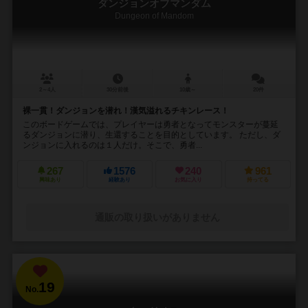
ダンジョンオブマンダム
Dungeon of Mandom
2～4人
30分前後
10歳～
20件
裸一貫！ダンジョンを潜れ！漢気溢れるチキンレース！
このボードゲームでは、プレイヤーは勇者となってモンスターが蔓延
るダンジョンに潜り、生還することを目的としています。 ただし、ダ
ンジョンに入れるのは１人だけ。そこで、勇者...
267
1576
240
961
興味あり
経験あり
お気に入り
持ってる
通販の取り扱いがありません
19
No.