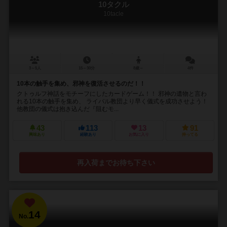
10タクル
10tacle
3～5人
15～30分
8歳～
4件
10本の触手を集め、邪神を復活させるのだ！！
クトゥルフ神話をモチーフにしたカードゲーム！！ 邪神の遺物と言わ
れる10本の触手を集め、 ライバル教団より早く儀式を成功させよう！
他教団の儀式は抱き込んだ『阻むモ...
43
113
13
91
興味あり
経験あり
お気に入り
持ってる
再入荷までお待ち下さい
14
No.