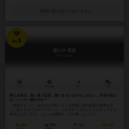
通販の取り扱いがありません
3
No.
藪の中 新版
In a Grove
2～5人
20分前後
9歳～
13件
異なる視点、食い違う証言。嘘つきもいるかもしれない。本当の犯人
は、いったい誰なのか？
探偵となって、自分だけが知っている情報と他の探偵の推理を元
に、犯人を当てるボードゲーム。いずれか１人のしくじりチップが５
枚以上になったら、もしくは探偵チップが無くなったら、...
199
704
154
640
興味あり
経験あり
お気に入り
持ってる