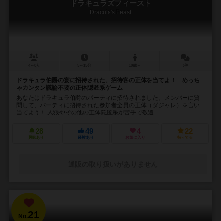
ドラキュラズフィースト
Dracula's Feast
4～8人
5～15分
10歳～
5件
ドラキュラ伯爵の宴に招待された、招待客の正体を当てよ！ めっち
ゃカンタン議論不要の正体隠匿系ゲーム
あなたはドラキュラ伯爵のパーティに招待されました。メンバーに質
問して、パーティに招待された参加者全員の正体（ダジャレ）を言い
当てよう！ 人狼やその他の正体隠匿系が苦手で敬遠...
28
49
4
22
興味あり
経験あり
お気に入り
持ってる
通販の取り扱いがありません
21
No.