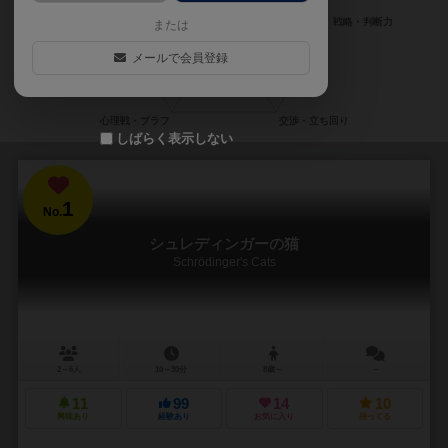
または
メールで会員登録
しばらく表示しない
1
No.
シュレディンガーの猫
Schrödinger's Cats
2～6人
10～30分
8歳～
－
11
99
14
10
興味あり
経験あり
お気に入り
持ってる