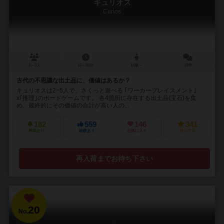
キュリオス
Curios
2～5人
15～20分
14歳～
19件
古代の不思議な出土品に、価値はあるか？
キュリオスは2~5人で、さくっと遊べる ｢ワーカープレイスメント｣
x｢推理｣のボードゲームです。 各4箇所に存在する出土品(宝石)を集
め、最終的にその価値の合計が高い人の...
182
559
146
341
興味あり
経験あり
お気に入り
持ってる
再入荷までお待ち下さい
20
No.