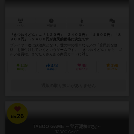
4～6人
30分前後
8歳～
6件
『きつねうどん』→「１２０円」「２４００円」「１６００円」「８
９００円」→２４００円が庶民的価格に決定です
プレイヤー達は政治家となり、世の中の様々なモノの「庶民的な価
格」を値付けしていくというゲームです。 「きつねうどん」から「ゴ
ルフ会員権」までたくさんある商品カードに対し...
119
373
48
198
興味あり
経験あり
お気に入り
持ってる
通販の取り扱いがありません
26
No.
TABOO GAME ～宝石泥棒の掟～
TABOO GAME