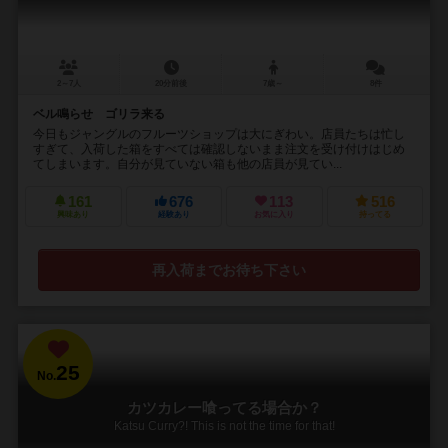
2～7人
20分前後
7歳～
8件
ベル鳴らせ ゴリラ来る
今日もジャングルのフルーツショップは大にぎわい。店員たちは忙し
すぎて、入荷した箱をすべては確認しないまま注文を受け付けはじめ
てしまいます。自分が見ていない箱も他の店員が見てい...
161
676
113
516
興味あり
経験あり
お気に入り
持ってる
再入荷までお待ち下さい
25
No.
カツカレー喰ってる場合か？
Katsu Curry?! This is not the time for that!