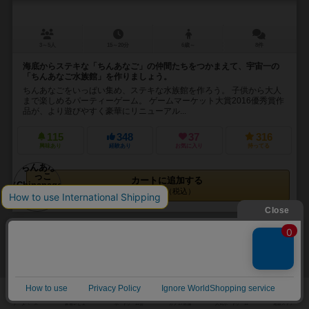
3～5人
15～20分
6歳～
8件
海底からステキな「ちんあなご」の仲間たちをつかまえて、宇宙一の
「ちんあなご水族館」を作りましょう。
ちんあなごをいっぱい集め、ステキな水族館を作ろう。 子供から大人
まで楽しめるパーティーゲーム。 ゲームマーケット大賞2016優秀賞作
品が、より遊びやすく豪華にリニューアル...
115
348
37
316
興味あり
経験あり
お気に入り
持ってる
カートに追加する
2,200円（税込）
32
No.
コヨーテ
Coyote