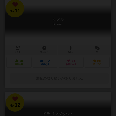
11
No.
クメル
Khmer
2人用
10～20分
8歳～
3件
34
112
33
80
興味あり
経験あり
お気に入り
持ってる
通販の取り扱いがありません
12
No.
ドラゴンダッシュ