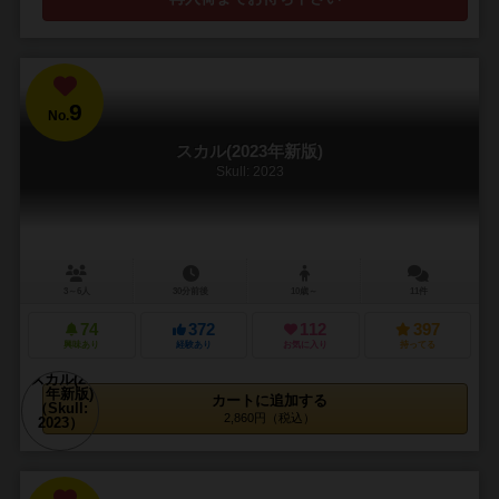
9
No.
スカル(2023年新版)
Skull: 2023
3～6人
30分前後
10歳～
11件
74
372
112
397
興味あり
経験あり
お気に入り
持ってる
カートに追加する
2,860円（税込）