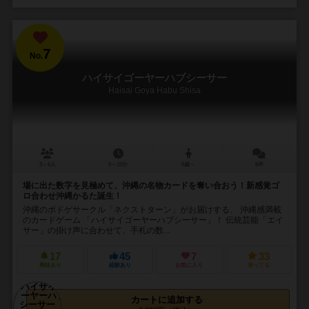
7
No.
ハイサイゴーヤーハブシーサー
Haisai Goya Habu Shisa
3～6人
5～10分
6歳～
5件
場に出た数字を見極めて、沖縄の名物カードを奪い合おう！新感覚ゴ
ロ合わせ沖縄かるた誕生！
沖縄のボドゲサークル「ネクストターン」がお届けする、 沖縄感満載
のカードゲーム 「ハイサイゴーヤーハブシーサー」！ 伝統芸能「エイ
サー」の掛け声に合わせて、手札の数...
17
45
7
33
興味あり
経験あり
お気に入り
持ってる
カートに追加する