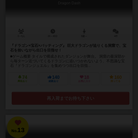
Dragon Dash
3～5人
20～40分
8歳～
4件
『ドラゴン×宝石×バッティング』 巨大ドラゴンが迫りくる洞窟で、宝
石を拾いながら出口を目指せ！
■ゲーム概要 タイルで構成されたダンジョンが舞台。 洞窟の最深部か
ら毎ターン近づいてくるドラゴンに追いつかれないよう、不思議な宝
石『ドラゴンジュエル』を集めつつ出口を目指...
74
140
18
160
興味あり
経験あり
お気に入り
持ってる
再入荷までお待ち下さい
13
No.