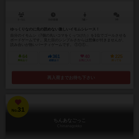
3～5人
15分前後
7歳～
7件
ゆっくりなのに先の読めない激しいイモムシレース！
自分のイモムシ（7個の丸いコマをくっつけた）を1位でゴールさせる
ボードゲームです。見た目のシンプルさからは想像が付きませんが、
読み合いが熱いパーティゲームです。 ①①①...
64
361
40
225
興味あり
経験あり
お気に入り
持ってる
再入荷までお待ち下さい
31
No.
ちんあなごっこ
Chinanagokko