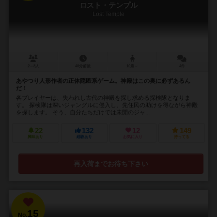
ロスト・テンプル
Lost Temple
2～8人
40分前後
10歳～
4件
あやつり人形作者の正体隠匿系ゲーム。神殿はこの奥に必ずあるん
だ！
各プレイヤーは、失われし古代の神殿を探し求める探検隊となりま
す。 探検隊は深いジャングルに侵入し、先住民の助けを得ながら神殿
を探します。 そう、自分たちだけでは未開のジャ...
22
132
12
149
興味あり
経験あり
お気に入り
持ってる
再入荷までお待ち下さい
15
No.