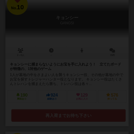
10
No.
キョンシー
GANGSI
2～5人
－
15件
キョンシーに捕まらないようにお宝を手に入れよう！ 立てたボード
が特徴の、1対他のゲーム
1人が墓地の中をさまよい人を襲うキョンシー役、その他が墓地の中で
お宝を探すトレジャーハンター役となります。 キョンシー役はたくさ
んトレハンを捕まえたら勝ち、トレハン役は各々...
190
924
129
576
興味あり
経験あり
お気に入り
持ってる
再入荷までお待ち下さい