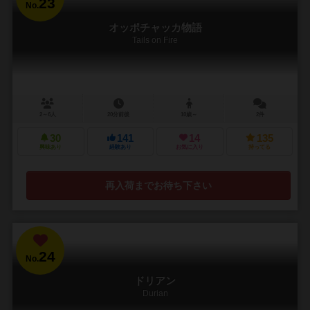
23
No.
オッポチャッカ物語
Tails on Fire
2～6人
20分前後
10歳～
2件
30
141
14
135
興味あり
経験あり
お気に入り
持ってる
再入荷までお待ち下さい
24
No.
ドリアン
Durian