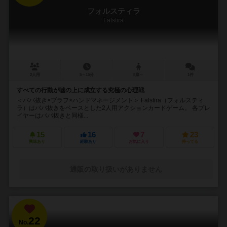
フォルスティラ
Falstira
2人用
5～15分
8歳～
1件
すべての行動が嘘の上に成立する究極の心理戦
＜ババ抜き×ブラフ×ハンドマネージメント＞ Falstira（フォルスティ
ラ）はババ抜きをベースとした2人用アクションカードゲーム。 各プレ
イヤーはババ抜きと同様...
15
16
7
23
興味あり
経験あり
お気に入り
持ってる
通販の取り扱いがありません
22
No.