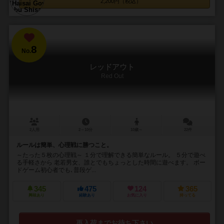
2,200円（税込）
8
No.
レッドアウト
Red Out
2人用
2～10分
10歳～
22件
ルールは簡単、心理戦に勝つこと。
～たった５枚の心理戦～ １分で理解できる簡単なルール。 ５分で遊べ
る手軽さから 老若男女、誰とでもちょっとした時間に遊べます。 ボー
ドゲーム初心者でも､普段ゲ...
345
475
124
365
興味あり
経験あり
お気に入り
持ってる
再入荷までお待ち下さい