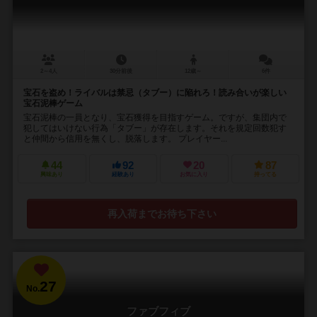
2～4人
30分前後
12歳～
6件
宝石を盗め！ライバルは禁忌（タブー）に陥れろ！読み合いが楽しい
宝石泥棒ゲーム
宝石泥棒の一員となり、宝石獲得を目指すゲーム。ですが、集団内で
犯してはいけない行為「タブー」が存在します。それを規定回数犯す
と仲間から信用を無くし、脱落します。 プレイヤー...
44
92
20
87
興味あり
経験あり
お気に入り
持ってる
再入荷までお待ち下さい
27
No.
ファブフィブ