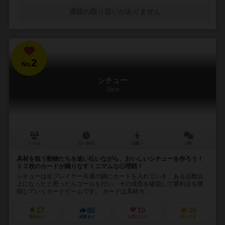
通販の取り扱いがありません
2
No.
シチュー
Stew
2～4人
10～20分
10歳～
3件
具材を狙う動物たちを追い払いながら、おいしいシチューを作ろう！
１２枚のカードが織りなすミニマムな心理戦！
シチューは全プレイヤー共通の鍋にカードを入れていき、ある点数以
上になったと思ったらコールを行い、その成否を確認して勝利点を獲
得していくカードゲームです。 カードは具材カ...
17
80
10
36
興味あり
経験あり
お気に入り
持ってる