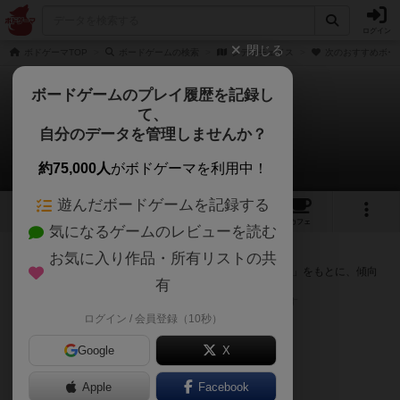
ログイン
閉じる
ボドゲーマTOP
ボードゲームの検索
シティチェイス
次のおすすめボー
ボードゲームのプレイ履歴を記録し
て、
シティチェイス
自分のデータを管理しませんか？
次のおすすめボードゲーム
約75,000人
がボドゲーマを利用中！
遊んだボードゲームを記録する
6
1
8
99
トップ
画像
動画
レビュー
カフェ
気になるゲームのレビューを読む
『シティチェイス』が好きな方へのおすすめ
お気に入り作品・所有リストの共
このゲームのトップページで投票された「プレイ感の評価」をもとに、傾向
有
が近いボードゲームをランキング形式で紹介します。
※リストには一定の投票数がある作品のみを表示しています
ログイン / 会員登録（10秒）
Google
X
Apple
Facebook