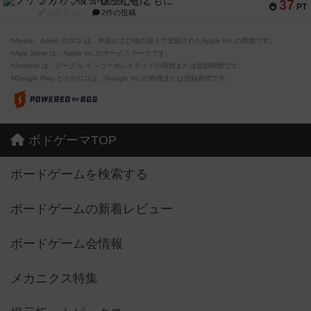
フリップ７：復讐心とともに
37
PT
紹介文なし
2件の投稿
※Apple、Apple のロゴ は、米国および他の国々で登録されたApple Inc.の商標です。
※App Store は、Apple Inc.のサービスマークです。
※Android は、グーグル インコーポレイテッドの商標または登録商標です。
※Google Play とそのロゴは、Google Inc.の商標または登録商標です。
ボドゲーマTOP
ボードゲームを検索する
ボードゲームの新着レビュー
ボードゲーム会情報
メカニクス特集