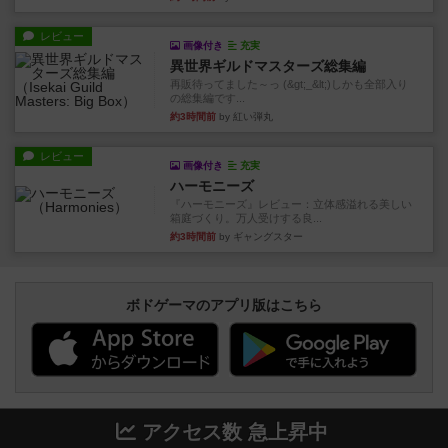
レビュー
画像付き
充実
異世界ギルドマスターズ総集編
再販待ってました～っ (&gt;_&lt;)しかも全部入り
の総集編です...
約3時間前
by 紅い弾丸
レビュー
画像付き
充実
ハーモニーズ
『ハーモニーズ』レビュー：立体感溢れる美しい
箱庭づくり。万人受けする良...
約3時間前
by ギャングスター
ボドゲーマのアプリ版はこちら
アクセス数 急上昇中