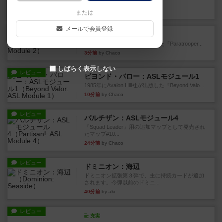
のマ...
3分前
by Chaco
または
メールで会員登録
レビュー
パラトルーパー
1986年にAvalon Hill社が出版した『Paratrooper...
3分前
by Chaco
しばらく表示しない
レビュー
ビヨンド・バロー：ASLモジュール1
1985年にAvalon Hill社が出版した『Beyond Valo...
10分前
by Chaco
レビュー
パルチザン：ASLモジュール4
『Squad Leader』用の追加マップとして発売され
たマップ#10...
24分前
by Chaco
レビュー
ドミニオン：海辺
ドミニオン拡張第３弾で、主に持続カードが追加
されます。今弾以前のドミニ...
40分前
by aki
レビュー
充実