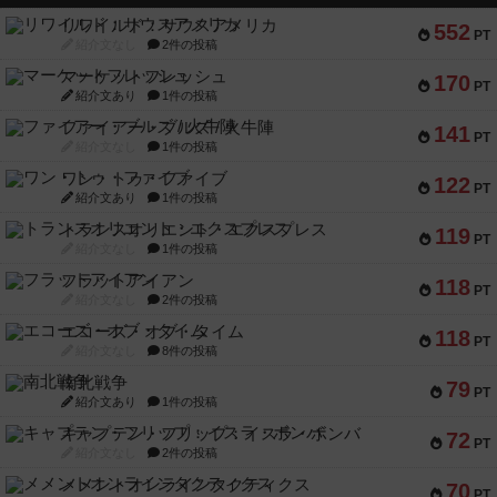
リワイルド：サウスアメリカ
552
PT
紹介文なし
2件の投稿
マーケットフレッシュ
170
PT
紹介文あり
1件の投稿
ファイアー・ブルズ / 火牛陣
141
PT
紹介文なし
1件の投稿
ワン・トゥ・ファイブ
122
PT
紹介文あり
1件の投稿
トランスオリエント・エクスプレス
119
PT
紹介文なし
1件の投稿
フラットアイアン
118
PT
紹介文なし
2件の投稿
エコーズ・オブ・タイム
118
PT
紹介文なし
8件の投稿
南北戦争
79
PT
紹介文あり
1件の投稿
キャプテン・フリップ：イスラ・ボンバ
72
PT
紹介文なし
2件の投稿
メメントオンラインタクティクス
70
PT