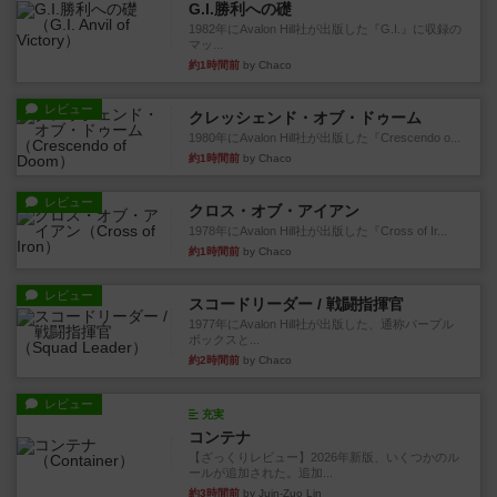
G.I.勝利への礎
1982年にAvalon Hill社が出版した『G.I.』に収録の
マッ...
約1時間前
by Chaco
レビュー
クレッシェンド・オブ・ドゥーム
1980年にAvalon Hill社が出版した『Crescendo o...
約1時間前
by Chaco
レビュー
クロス・オブ・アイアン
1978年にAvalon Hill社が出版した『Cross of Ir...
約1時間前
by Chaco
レビュー
スコードリーダー / 戦闘指揮官
1977年にAvalon Hill社が出版した、通称パープル
ボックスと...
約2時間前
by Chaco
レビュー
充実
コンテナ
【ざっくりレビュー】2026年新版、いくつかのル
ールが追加された。追加...
約3時間前
by Juin-Zuo Lin