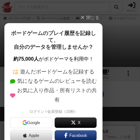
ログイン
閉じる
ボドゲーマTOP
ボードゲームの検索
シティチェイス
ルール/インスト
ボードゲームのプレイ履歴を記録し
て、
シティチェイス
自分のデータを管理しませんか？
0件のルール/インスト
約75,000人
がボドゲーマを利用中！
遊んだボードゲームを記録する
6
1
8
99
トップ
画像
動画
レビュー
カフェ
気になるゲームのレビューを読む
お気に入り作品・所有リストの共
シティチェイスのトップに戻る
有
ログイン / 会員登録（10秒）
会員の新しい投稿
Google
X
レビュー
ヤンクス：ASLモジュール3
Apple
Facebook
1987年にAvalon Hill社が出版した『Yanks』に付属