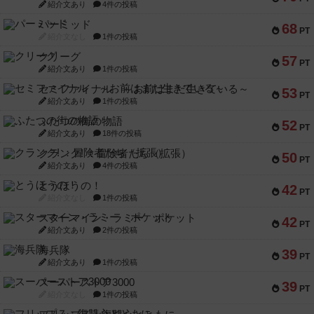
紹介文あり
4件の投稿
パーミッド
68
PT
紹介文なし
1件の投稿
クリーグ
57
PT
紹介文あり
1件の投稿
セミファイナル ～お前はまだ生きている～
53
PT
紹介文あり
1件の投稿
ふたつの街の物語
52
PT
紹介文あり
18件の投稿
クランク! ：冒険者たち（拡張）
50
PT
紹介文あり
4件の投稿
とうほうの！
42
PT
紹介文なし
1件の投稿
スターマイン・ラミー ポケット
42
PT
紹介文あり
2件の投稿
海兵隊
39
PT
紹介文あり
1件の投稿
スーパーストア3000
39
PT
紹介文なし
1件の投稿