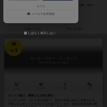
または
メールで会員登録
しばらく表示しない
1
No.
ロール・スルー・ジ・エイジ
Roll Through the Ages
1～4人
30～45分
8歳～
7件
ダイスで築け、豊穣なる文明の曙を！
インスト10分、プレイ40分程度で、歴史の奔流を存分に堪能できる、
手軽なのに重々しさを味わえる作品です。 まず、各自の都市国家の数