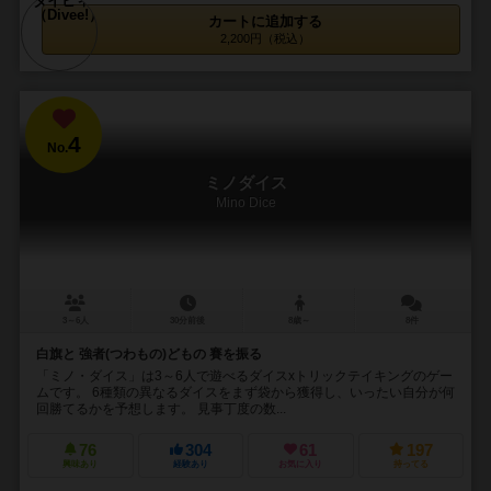
カートに追加する
2,200円（税込）
4
No.
ミノダイス
Mino Dice
3～6人
30分前後
8歳～
8件
白旗と 強者(つわもの)どもの 賽を振る
「ミノ・ダイス」は3～6人で遊べるダイスxトリックテイキングのゲー
ムです。 6種類の異なるダイスをまず袋から獲得し、いったい自分が何
回勝てるかを予想します。 見事丁度の数...
76
304
61
197
興味あり
経験あり
お気に入り
持ってる