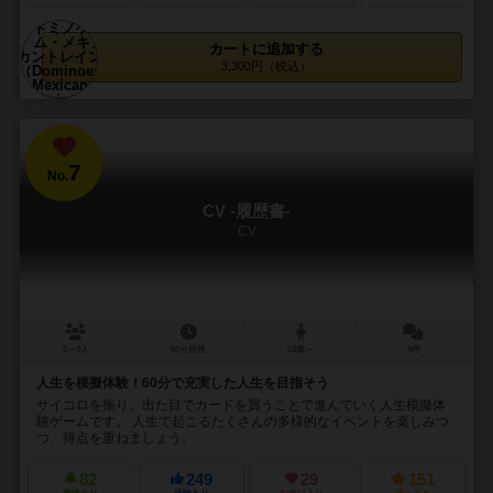
カートに追加する
3,300円（税込）
7
No.
CV -履歴書-
CV
2～4人
60分前後
10歳～
4件
人生を模擬体験！60分で充実した人生を目指そう
サイコロを振り、出た目でカードを買うことで進んでいく人生模擬体
験ゲームです。 人生で起こるたくさんの多様的なイベントを楽しみつ
つ、得点を重ねましょう。
82
249
29
151