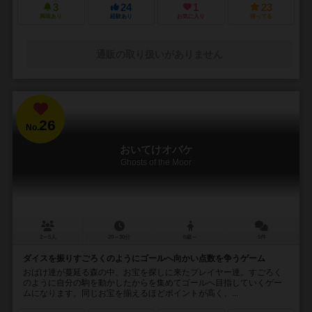
3
24
1
23
興味あり
経験あり
お気に入り
持ってる
通販の取り扱いがありません
26
No.
おいてけオバケ
Ghosts of the Moor
2～5人
20～30分
8歳～
5件
ダイスを振りすごろくのようにゴールへ向かい点数を争うゲーム
おばけ達が蔓延る森の中、お宝を探しに来たプレイヤー達。すごろく
のように自分の駒を動かしたからを集めてゴールへ目指していくゲー
ムになります。同じお宝を揃えるほどポイントが高く、...