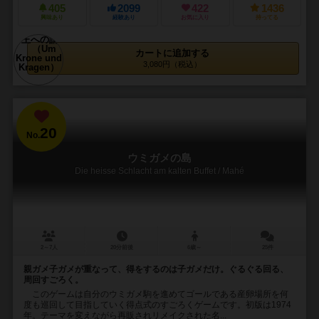
405
2099
422
1436
興味あり
経験あり
お気に入り
持ってる
カートに追加する
3,080円（税込）
20
No.
ウミガメの島
Die heisse Schlacht am kalten Buffet / Mahé
2～7人
20分前後
6歳～
25件
親ガメ子ガメが重なって、得をするのは子ガメだけ。ぐるぐる回る、
周回すごろく。
このゲームは自分のウミガメ駒を進めてゴールである産卵場所を何
度も巡回して目指していく得点式のすごろくゲームです。初版は1974
年。テーマを変えながら再販されリメイクされた名...