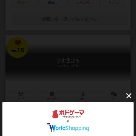
興味あり
経験あり
お気に入り
持ってる
通販の取り扱いがありません
15
No.
宇宙逃げろ
Sora Nigero
2～4人
20～30分
9歳～
4件
宇宙人から逃げ切れるのか？！協力ダイスゲーム
あなたは宇宙飛行士となり、凶悪な宇宙人の魔の手から逃げ切り、宇
宙飛行士全員で目的地点への到達を目指すゲームです。 6個の特殊ダイ
スを巧みに使いこなし、宇宙人コマが終了マスに...
97
170
23
127