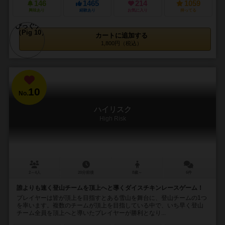
146
1465
214
1059
興味あり
経験あり
お気に入り
持ってる
カートに追加する
1,800円（税込）
10
No.
ハイリスク
High Risk
2～4人
20分前後
8歳～
6件
誰よりも速く登山チームを頂上へと導くダイスチキンレースゲーム！
プレイヤーは皆が頂上を目指すとある雪山を舞台に、登山チームの1つ
を率います。複数のチームが頂上を目指している中で、いち早く登山
チーム全員を頂上へと導いたプレイヤーが勝利となり...