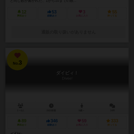
と同じ数が書かれた、1から10までの数...
12
53
3
55
興味あり
経験あり
お気に入り
持ってる
通販の取り扱いがありません
3
No.
ダイビィ！
Divee!
1～6人
15分前後
6歳～
14件
89
346
59
333
興味あり
経験あり
お気に入り
持ってる