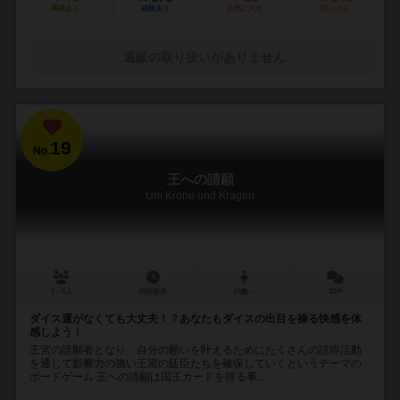
興味あり
経験あり
お気に入り
持ってる
通販の取り扱いがありません
19
No.
王への請願
Um Krone und Kragen
2～5人
45分前後
10歳～
33件
ダイス運がなくても大丈夫！？あなたもダイスの出目を操る快感を体
感しよう！
王宮の請願者となり、自分の願いを叶えるためにたくさんの説得活動
を通じて影響力の強い王宮の廷臣たちを確保していくというテーマの
ボードゲーム 王への請願は国王カードを得る事...