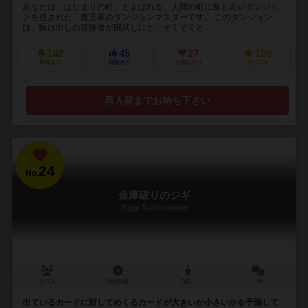
あなたは「はじまりの町」とよばれる、人間の町に最も近いダンジョ
ンを任された、魔王軍のダンジョンマスターです。 このダンジョン
は、駆け出しの冒険者が腕試しにと、ぞくぞくと...
142
45
27
139
興味あり
経験あり
お気に入り
持ってる
再入荷までお待ち下さい
24
No.
金庫破りのジギ
Siggi Safeknacker
2～5人
20分前後
7歳～
7件
出ているカードに対してめくるカードが大きいか小さいかを予測して