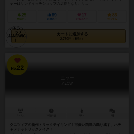
ヤーはサンドイッチショップの店長となり、サ...
25
89
17
85
興味あり
経験あり
お気に入り
持ってる
カートに追加する
2,750円（税込）
22
No.
ニャー
MEOW
2～6人
20分前後
8歳～
7件
クニツィアの新作トリックテイキング！可愛い猫達の織り成す、ハチ
ャメチャトリックテイク！