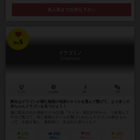
再入荷までお待ち下さい
5
No.
ドラゴミノ
Dragomino
2～4人
15分前後
5歳～
13件
舞台はドラゴンが棲む魅惑の地形✨タイルを選んで繋げて、より多くの
赤ちゃんドラゴンを見つけよう！
場に提示された地形タイル(以後『タイル』表記)の中から、１枚選んで
手元で繋げて、同じ種類のタイルを繋げられたらドラゴンの卵をもら
って…を繰り返し、最終的に、生まれた赤ちゃんド...
141
390
69
281
興味あり
経験あり
お気に入り
持ってる