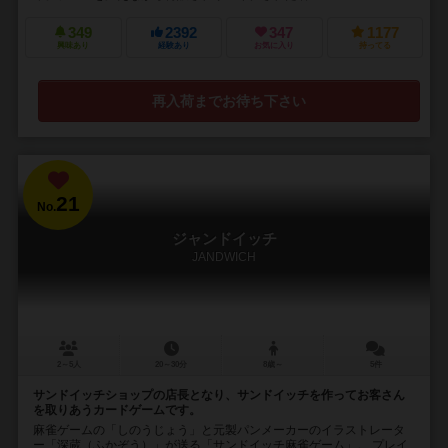
349
2392
347
1177
興味あり
経験あり
お気に入り
持ってる
再入荷までお待ち下さい
21
No.
ジャンドイッチ
JANDWICH
2～5人
20～30分
8歳～
5件
サンドイッチショップの店長となり、サンドイッチを作ってお客さん
を取りあうカードゲームです。
麻雀ゲームの「しのうじょう」と元製パンメーカーのイラストレータ
ー「深蔵（ふかぞう）」が送る「サンドイッチ麻雀ゲーム」。 プレイ