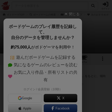
ログイン
閉じる
ボドゲーマTOP
ボードゲームの検索
キャメルアップ
次のおすすめボー
ボードゲームのプレイ履歴を記録し
て、
キャメルアップ
自分のデータを管理しませんか？
次のおすすめボードゲーム
約75,000人
がボドゲーマを利用中！
遊んだボードゲームを記録する
18
28
152
トップ
画像
動画
レビュー
カフェ
気になるゲームのレビューを読む
『キャメルアップ』が好きな方へのおすすめ
お気に入り作品・所有リストの共
このゲームのトップページで投票された「プレイ感の評価」をもとに、傾向
有
が近いボードゲームをランキング形式で紹介します。
※リストには一定の投票数がある作品のみを表示しています
ログイン / 会員登録（10秒）
Google
X
Apple
Facebook