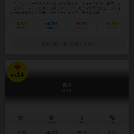
ここはキューブの形の生きものが暮らす、キューブの国。毎年、キ
ュビトス・チャンピオンを競うキューブ・カップが行われる。プレイ
ヤーは出場ランナー兼サポーターとなって、チームの優...
523
783
253
460
興味あり
経験あり
お気に入り
持ってる
通販の取り扱いがありません
14
No.
数律
Su ri tsu
1～5人
15～20分
6歳～
4件
46
127
14
87