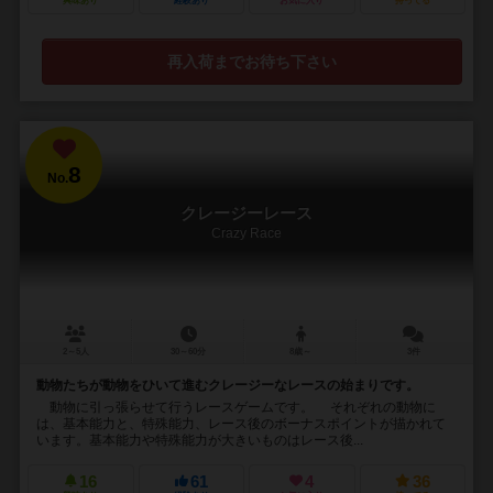
興味あり
経験あり
お気に入り
持ってる
再入荷までお待ち下さい
8
No.
クレージーレース
Crazy Race
2～5人
30～60分
8歳～
3件
動物たちが動物をひいて進むクレージーなレースの始まりです。
動物に引っ張らせて行うレースゲームです。 それぞれの動物に
は、基本能力と、特殊能力、レース後のボーナスポイントが描かれて
います。基本能力や特殊能力が大きいものはレース後...
16
61
4
36