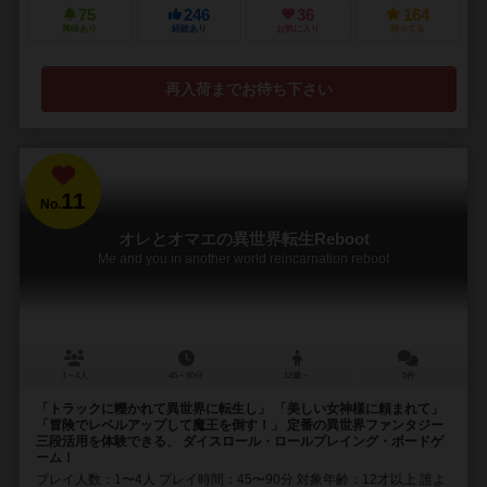
75
246
36
164
興味あり
経験あり
お気に入り
持ってる
再入荷までお待ち下さい
11
No.
オレとオマエの異世界転生Reboot
Me and you in another world reincarnation reboot
1～4人
45～90分
12歳～
5件
「トラックに轢かれて異世界に転生し」 「美しい女神様に頼まれて」
「冒険でレベルアップして魔王を倒す！」 定番の異世界ファンタジー
三段活用を体験できる、 ダイスロール・ロールプレイング・ボードゲ
ーム！
プレイ人数：1〜4人 プレイ時間：45〜90分 対象年齢：12才以上 誰よ