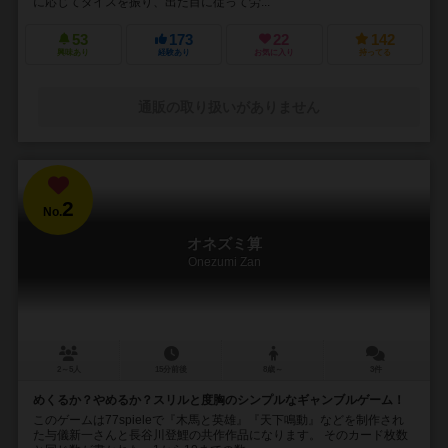
に応じてダイスを振り、出た目に従って労...
53
173
22
142
興味あり
経験あり
お気に入り
持ってる
通販の取り扱いがありません
2
No.
オネズミ算
Onezumi Zan
2～5人
15分前後
8歳～
3件
めくるか？やめるか？スリルと度胸のシンプルなギャンブルゲーム！
このゲームは77spieleで『木馬と英雄』『天下鳴動』などを制作され
た与儀新一さんと長谷川登鯉の共作作品になります。 そのカード枚数