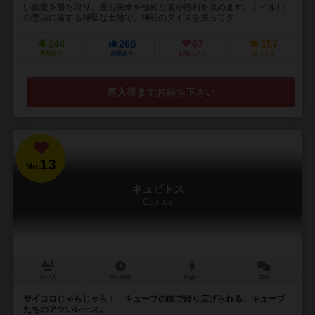
い寵愛を勝ち取り、最も栄華を極めた者が勝利を収めます。ナイル川
の恵みに浴する神聖な土地で、神託のダイスを振ってタ...
144
268
67
157
興味あり
経験あり
お気に入り
持ってる
再入荷までお待ち下さい
13
No.
キュビトス
Cubitos
2～4人
30～60分
10歳～
16件
サイコロじゃらじゃら！ キューブの国で繰り広げられる、キューブ
たちのアツいレース。