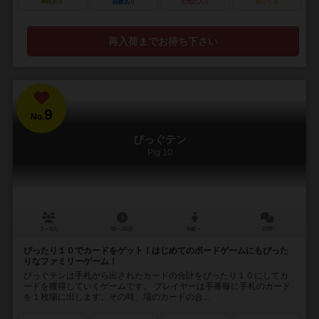
興味あり
経験あり
お気に入り
持ってる
再入荷までお待ち下さい
9
No.
ぴっぐテン
Pig 10
2～8人
15～20分
6歳～
27件
ぴったり１０でカードをゲット！はじめてのボードゲームにもぴった
りなファミリーゲーム！
ぴっぐテンは手札から出されたカードの合計をぴったり１０にしてカ
ードを獲得していくゲームです。 プレイヤーは手番毎に手札のカード
を１枚場に出します。その時、場のカードの合...