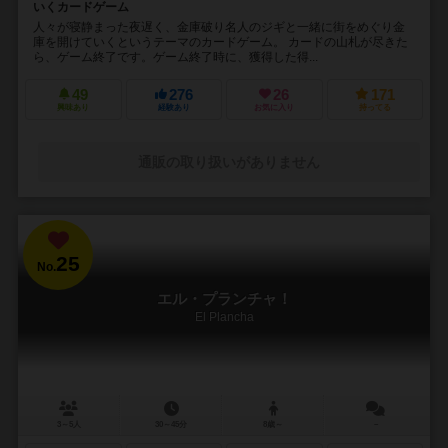
いくカードゲーム
人々が寝静まった夜遅く、金庫破り名人のジギと一緒に街をめぐり金
庫を開けていくというテーマのカードゲーム。 カードの山札が尽きた
ら、ゲーム終了です。ゲーム終了時に、獲得した得...
49
276
26
171
興味あり
経験あり
お気に入り
持ってる
通販の取り扱いがありません
25
No.
エル・プランチャ！
El Plancha
3～5人
30～45分
8歳～
－