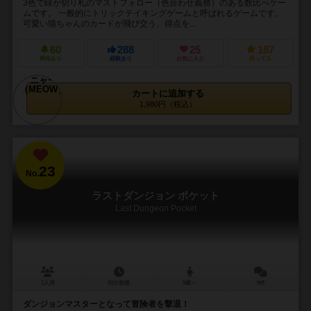
3色で緑が切り札のマストフォロー（色合わせ義務）のある数比べゲー
ムです。 一般的にトリックテイキングゲームと呼ばれるゲームです。
可愛い猫ちゃんのカードが飛び交う、得点を...
60
288
25
187
興味あり
経験あり
お気に入り
持ってる
カートに追加する
1,980円（税込）
23
No.
ラストダンジョン ポケット
Last Dungeon Pocket
1人用
20分前後
9歳～
9件
ダンジョンマスターとなって冒険者を撃退！