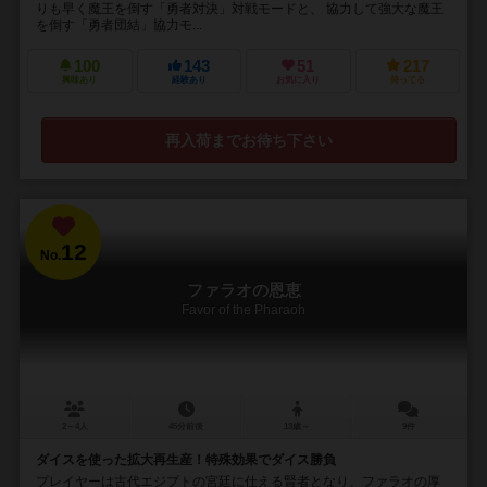
りも早く魔王を倒す「勇者対決」対戦モードと、 協力して強大な魔王
を倒す「勇者団結」協力モ...
100
143
51
217
興味あり
経験あり
お気に入り
持ってる
再入荷までお待ち下さい
12
No.
ファラオの恩恵
Favor of the Pharaoh
2～4人
45分前後
13歳～
9件
ダイスを使った拡大再生産！特殊効果でダイス勝負
プレイヤーは古代エジプトの宮廷に仕える賢者となり、ファラオの厚