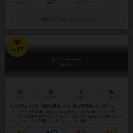
興味あり
経験あり
お気に入り
持ってる
通販の取り扱いがありません
17
No.
タイニーパーク
Tiny Park
2～4人
10分前後
6歳～
4件
サイの目をそろえて施設を獲得。キッズ向け遊園地つくりゲーム。
プレイヤーは遊園地の施設タイルを獲得して自分のボード上に配置
し、自分の遊園地を作っていきます。 プレイヤーは自分の手番になっ
たら、さいころを5個振ります。さいころの各面...
31
177
35
109