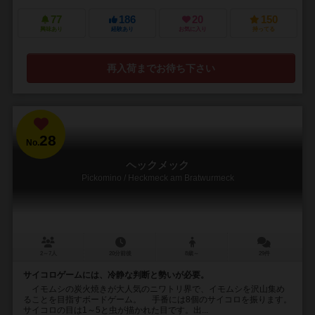
77
186
20
150
興味あり
経験あり
お気に入り
持ってる
再入荷までお待ち下さい
28
No.
ヘックメック
Pickomino / Heckmeck am Bratwurmeck
2～7人
20分前後
8歳～
29件
サイコロゲームには、冷静な判断と勢いが必要。
イモムシの炭火焼きが大人気のニワトリ界で、イモムシを沢山集め
ることを目指すボードゲーム。 手番には8個のサイコロを振ります。
サイコロの目は1～5と虫が描かれた目です。出...