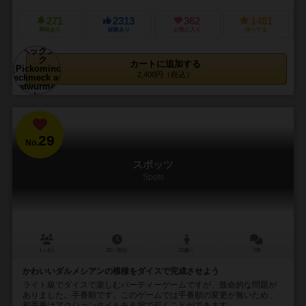
271
2313
362
1481
興味あり
経験あり
お気に入り
持ってる
カートに追加する
2,400円（税込）
29
No.
スポッツ
Spots
1～4人
25～30分
10歳～
7件
かわいいダルメシアンの模様をダイスで完成させよう
ライト級でダイスで楽しむパーティーゲームですが、致命的な問題が
ありました。手番順です。このゲームでは手番順の変更が無いため、
初手番はアクションタイルを６択で引くことができます...