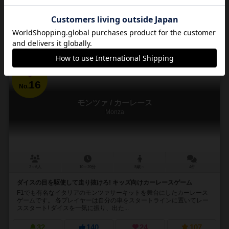
興味あり
経験あり
お気に入り
持ってる
通販の取り扱いがありません
16
No.
モンツァ / カーレース
Monza
2～6人
10～20分
5歳～
4件
ダイスの目を駆使して走り抜けろ! キッズ向けカーレースゲーム
F1でも有名なイタリアのモンツァサーキットを舞台にしたカーレース
ゲームです。 各プレイヤーは自分の車をスタートラインに置いてレー
ススタート! ダイスを一気に振り、出た...
32
140
24
107