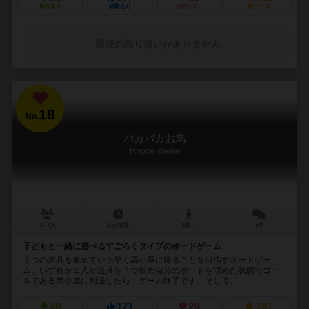
興味あり
経験あり
お気に入り
持ってる
通販の取り扱いがありません
18
No.
パカパカお馬
Hoppe Reiter
2～4人
10分前後
3歳～
6件
子どもと一緒に遊べるすごろくタイプのボードゲーム
７つの道具を集めていち早く馬小屋に帰ることを目指すボードゲー
ム。いずれか１人が道具を７つ集め自分のボードを埋めた状態でゴー
ルである馬小屋に到達したら、ゲーム終了です。そして、...
46
171
26
141