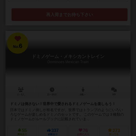
再入荷までお待ち下さい
6
No.
ドミノゲーム・メキシカントレイン
Dominoes Mexican Train
2～8人
15～60分
8歳～
5件
ドミノは倒さない！世界中で愛されるドミノゲームを楽しもう！
日本ではドミノ倒しが有名ですが、世界ではトランプのようにいろい
ろなゲームが楽しめるドミノのセットです。 このゲームでは３種類の
ドミノゲームがルールブックに記載されていま...
55
337
76
273
興味あり
経験あり
お気に入り
持ってる