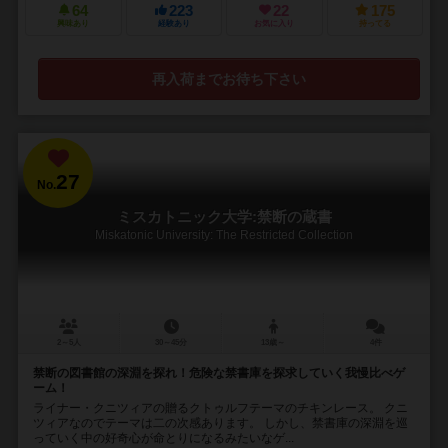
64
223
22
175
興味あり
経験あり
お気に入り
持ってる
再入荷までお待ち下さい
27
No.
ミスカトニック大学:禁断の蔵書
Miskatonic University: The Restricted Collection
2～5人
30～45分
13歳～
4件
禁断の図書館の深淵を探れ！危険な禁書庫を探求していく我慢比べゲ
ーム！
ライナー・クニツィアの贈るクトゥルフテーマのチキンレース。 クニ
ツィアなのでテーマは二の次感あります。 しかし、禁書庫の深淵を巡
っていく中の好奇心が命とりになるみたいなゲ...