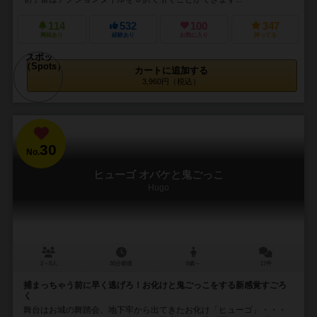
114
532
100
347
興味あり
経験あり
お気に入り
持ってる
カートに追加する
3,960円（税込）
30
No.
ヒューゴ オバケと鬼ごっこ
Hugo
2～8人
30分前後
8歳～
17件
捕まっちゃう前に早く逃げろ！お化けと鬼ごっこをする新感覚すごろ
く
舞台はお城の舞踏会、地下牢から出てきたお化け「ヒューゴ」・・・