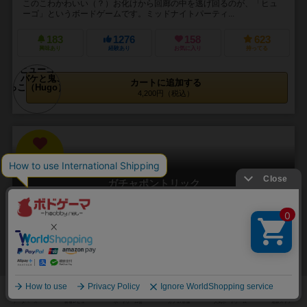
このこわかわいい（？）お化けから回廊の中を逃げ回るのが、「ヒュ
ーゴ」というボードゲームです。ミッドナイトパーティ...
183
1276
158
623
興味あり
経験あり
お気に入り
持ってる
カートに追加する
4,200円（税込）
31
No.
ガチャポントリック
GACHAPON TRICK
2～4人
20分前後
8歳～
1件
おっと！ガチャポン屋だ！そして、ポケットにはコインがいっぱい！
素敵なおもちゃがいっぱい！全部集めなきゃ！