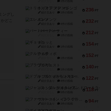
紹介文なし
1件の投稿
トリオンフ ア マレンゴ
236
PT
紹介文あり
1件の投稿
ミングし
エレメンツ
232
ドかどこ
PT
紹介文あり
4件の投稿
バー！パーティー
212
PT
紹介文なし
1件の投稿
ギョッと
154
PT
紹介文あり
1件の投稿
クルティボ
152
PT
紹介文なし
1件の投稿
ブラヴェスト
140
PT
紹介文なし
1件の投稿
ドブル：ポケットモンスター
122
PT
紹介文あり
4件の投稿
ジャンヌ・ダルク-オルレアン ドロー＆ライト
118
PT
紹介文なし
5件の投稿
ファースト・イン・フライト
94
PT
紹介文あり
3件の投稿
ダイススローン