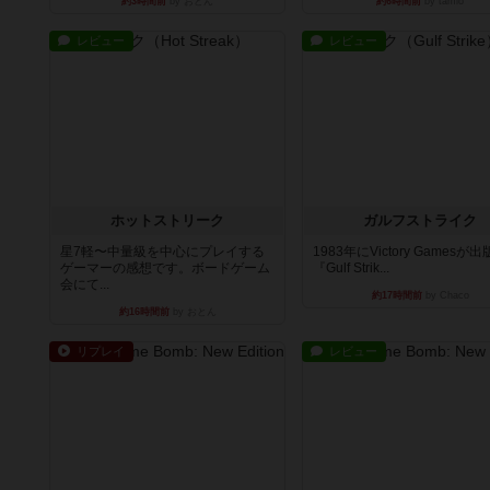
約3時間前
by おとん
約6時間前
by tamio
レビュー
レビュー
ホットストリーク
ガルフストライク
星7軽〜中量級を中心にプレイする
1983年にVictory Gamesが
ゲーマーの感想です。ボードゲーム
『Gulf Strik...
会にて...
約17時間前
by Chaco
約16時間前
by おとん
リプレイ
レビュー