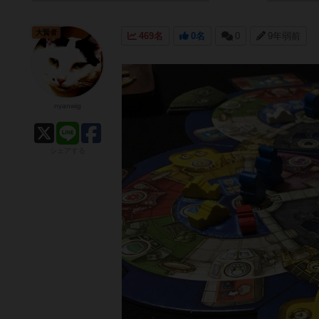
大賢者
469名
0名
0
9年弱前
nyanwig
シェアする