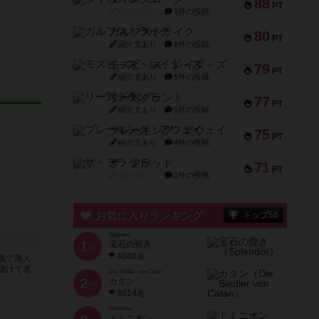
88
PT
紹介文なし
1件の投稿
ガルフストライク
80
PT
紹介文あり
1件の投稿
モズビ－ズ・レイダ－ズ
79
PT
紹介文あり
1件の投稿
リー対グラント
77
PT
紹介文あり
1件の投稿
ブレーキング・アウェイ
75
PT
紹介文あり
4件の投稿
ザ・フラッド
71
PT
紹介文なし
1件の投稿
お気に入りランキング
トップ50
Splendor
1
宝石の煌き
位
4040名
島で商人
儲けて名
Die Siedler von Catan
2
カタン
位
3614名
Dominion
ドミニオン