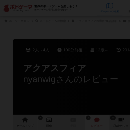
世界のボードゲームを楽しもう！
ボードゲーム専門の総合情報サイト
データベース
検
ボドゲーマTOP
ボードゲームの検索
アクアスフィアの通販/商品詳細
作
2人～4人
100分前後
12歳～
20
アクアスフィア
nyanwigさんのレビュー
7
8
36
ゲーム
トップ
画像
動画
レビュー
店舗/
カフェ