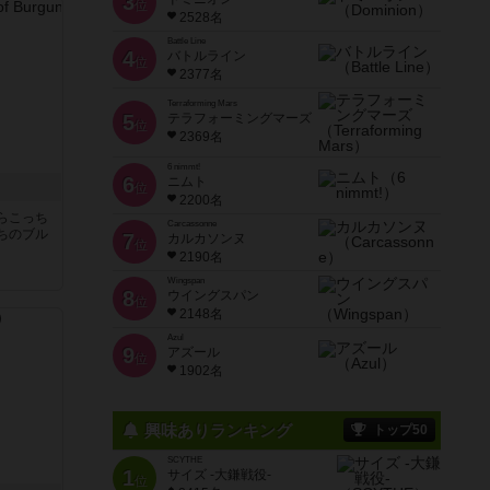
3
位
2528名
Battle Line
4
バトルライン
位
2377名
Terraforming Mars
5
テラフォーミングマーズ
位
2369名
6 nimmt!
6
ニムト
位
2200名
らこっち
Carcassonne
ちのブル
7
カルカソンヌ
位
2190名
Wingspan
8
ウイングスパン
位
2148名
Azul
9
アズール
位
1902名
興味ありランキング
トップ50
SCYTHE
1
サイズ -大鎌戦役-
位