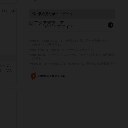
ん
最近見たボードゲーム
AquaSphere
アクアスフィア
※Apple、Apple のロゴ は、米国および他の国々で登録された
Apple Inc.の商標です。
※App Store は、Apple Inc.のサービスマークです。
※Android は、グーグル インコーポレイテッドの商標または登録商
標です。
※Google Play とそのロゴは、Google Inc.の商標または登録商標で
ぶんプレ
す。
す。なん