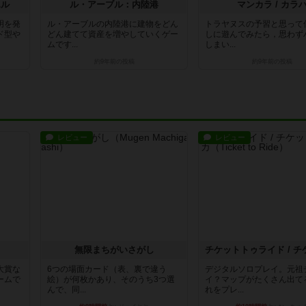
エル
ル・アーブル：内陸港
マンカラ / カラ
明を発
ル・アーブルの内陸港に建物をどん
トラヤヌスの予習と思って
ド型や
どん建てて資産を増やしていくゲー
しに遊んでみたら，思わず
ムです...
しまい...
約9年前
の投稿
約9年前
の投稿
レビュー
レビュー
無限まちがいさがし
大賞な
6つの場面カード（表、裏で違う
デジタルソロプレイ。元祖
ームで
絵）が何枚かあり、そのうち3つ選
イ？マップがたくさん出て
んで、同...
れをプレ...