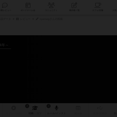
索
新着レビュー
ボードゲーム会
コミュニティ
掲示板一覧
品データ
レビュー
nyanwigさんの投稿
14年～
2
2
リプレイ
日記
戦略
・コツ
ルール
/インスト
掲示板
拡張/関連
作
次