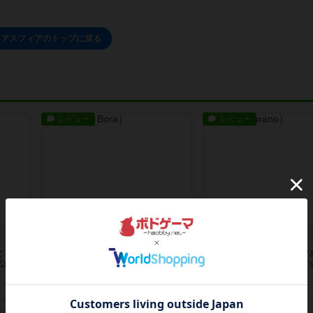
クアスフィアのトップに戻る
レビュー
レビュー
ボラボラ
ムラーノ島
て，都
ポリネシアのボラボラ島が舞台のブ
中世ヴェネチアのムラーノ
広げ，
ルゴーニュです。ダイス目を使った
となりガラス細工を売って
アクシ...
誉を高...
約9年前
の投稿
約9年前
の投稿