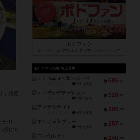
ボドファン
ボードゲームに特化したクラウドファンディング
アクセス数 急上昇中
スチームローラーズ
686
PT
紹介文なし
2件の投稿
テンプテーション
り，邪魔
326
PT
紹介文なし
2件の投稿
アマナイト
300
PT
紹介文なし
1件の投稿
ギャンブラー
かかり，
257
PT
紹介文なし
2件の投稿
い感じで
コレクト！
240
PT