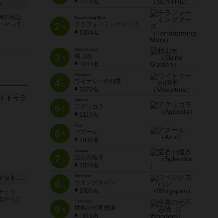
2415名
ハ
何の気な
Terraforming Mars
2
テラフォーミングマーズ
ハマって
位
2394名
Stone Garden
3
枯山水
位
2281名
Viticulture
4
ワイナリーの四季
位
2272名
Agricola
5
アグリコラ
位
2119名
Azul
6
アズール
位
2035名
Splendor
7
宝石の煌き
位
2028名
Wingspan
チケットトゥライド / チケットトゥライドアメリカ
8
ウイングスパン
位
2006名
チケラ
るからど
7 Wonders
9
世界の七不思議
位
1919名