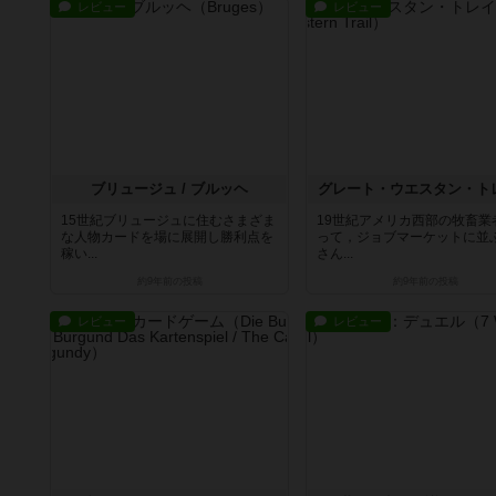
レビュー
レビュー
ブリュージュ / ブルッヘ
グレート・ウエスタン・ト
15世紀ブリュージュに住むさまざま
19世紀アメリカ西部の牧畜業
な人物カードを場に展開し勝利点を
って，ジョブマーケットに並
稼い...
さん...
約9年前
の投稿
約9年前
の投稿
レビュー
レビュー