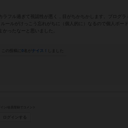
カラフル過ぎて視認性が悪く，目がちかちかします。プログラ
うルールがけっこう忘れがちに（個人的に）なるので個人ボー
よかったなーと思いました。
この投稿に
0
名が
ナイス！
しました
イン/会員登録でコメント
ログインする