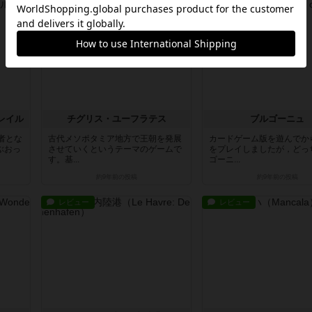
レビュー
レビュー
レイル
チグリス・ユーフラテス
ブルゴーニュ
者とな
古代メソポタミア地方で王朝を発展
カードゲーム版を遊んでか
ぶおっ
させていくというテーマのゲームで
をプレイしましたが，どっ
す。基...
ゴーニ...
約9年前
の投稿
約9年前
の投稿
レビュー
レビュー