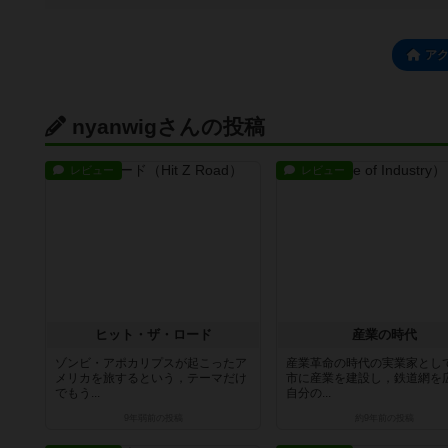
ア
nyanwigさんの投稿
レビュー
レビュー
ヒット・ザ・ロード
産業の時代
ゾンビ・アポカリプスが起こったア
産業革命の時代の実業家とし
メリカを旅するという，テーマだけ
市に産業を建設し，鉄道網を
でもう...
自分の...
9年弱前
の投稿
約9年前
の投稿