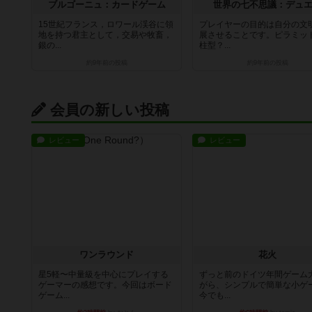
ブルゴーニュ：カードゲーム
世界の七不思議：デュ
15世紀フランス，ロワール渓谷に領
プレイヤーの目的は自分の文
地を持つ君主として，交易や牧畜，
展させることです。ピラミッ
銀の...
柱型？...
約9年前
の投稿
約9年前
の投稿
会員の新しい投稿
レビュー
レビュー
ワンラウンド
花火
星5軽〜中量級を中心にプレイする
ずっと前のドイツ年間ゲーム
ゲーマーの感想です。今回はボード
がら、シンプルで簡単な小ゲ
ゲーム...
今でも...