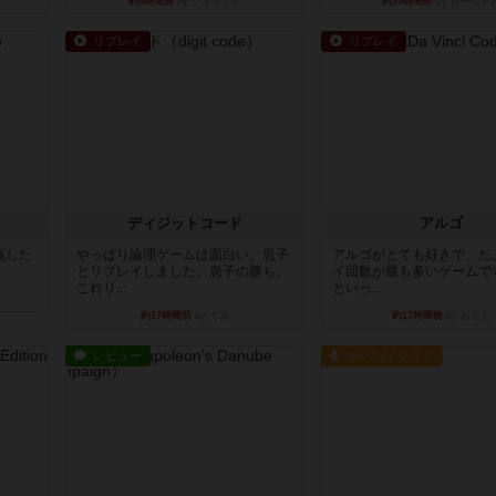
約8時間前
by ジェイとと
約10時間前
by おーちゃ
リプレイ
リプレイ
ディジットコード
アルゴ
出版した
やっぱり論理ゲームは面白い。息子
アルゴがとても好きで、た
とリプレイしました。息子の勝ち。
イ回数が最も多いゲームで
これリ...
といっ...
約17時間前
by くみ
約17時間前
by おとん
レビュー
ルール/インスト