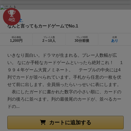
ニムト
4位
なんと言ってもカードゲームでNo.1
税込価格
プレイ人数
プレイ時間
在庫
1,200円
2～10人
30分前後
あり
いきなり面白い。ドラマが生まれる。プレー人数幅が広
い。 なにか手軽なカードゲームといったら絶対これ！ １
９９４年ゲーム大賞ノミネート。 テーブルの中央には4
列でカードが並べられています。手札から任意の一枚を伏
せて前に出します。全員揃ったらいっせいに表にします。
表にしたガードに書かれた数字の小さい順に、カードの
列の後ろに並べます。列の最後尾のカードが、並べるカー
ドの...
カートに追加する