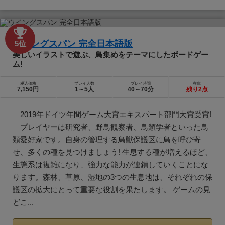
ウイングスパン 完全日本語版
5位
美しいイラストで遊ぶ、鳥集めをテーマにしたボードゲー
ム!
税込価格
プレイ人数
プレイ時間
在庫
7,150円
1～5人
40～70分
残り2点
2019年ドイツ年間ゲーム大賞エキスパート部門大賞受賞!
プレイヤーは研究者、野鳥観察者、鳥類学者といった鳥
類愛好家です。自身の管理する鳥獣保護区に鳥を呼び寄
せ、多くの種を見つけましょう! 生息する種が増えるほど、
生態系は複雑になり、強力な能力が連鎖していくことにな
ります。森林、草原、湿地の3つの生息地は、それぞれの保
護区の拡大にとって重要な役割を果たします。 ゲームの見
どこ...