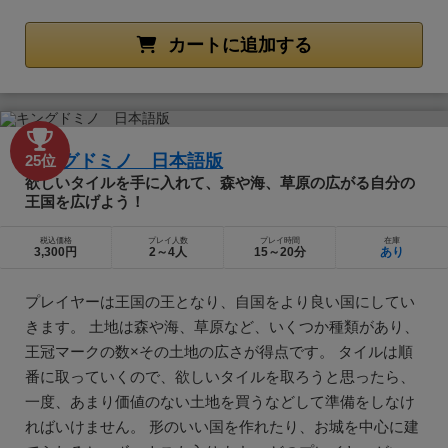
カートに追加する
キングドミノ 日本語版
25位
欲しいタイルを手に入れて、森や海、草原の広がる自分の
王国を広げよう！
税込価格
プレイ人数
プレイ時間
在庫
3,300円
2～4人
15～20分
あり
プレイヤーは王国の王となり、自国をより良い国にしてい
きます。 土地は森や海、草原など、いくつか種類があり、
王冠マークの数×その土地の広さが得点です。 タイルは順
番に取っていくので、欲しいタイルを取ろうと思ったら、
一度、あまり価値のない土地を買うなどして準備をしなけ
ればいけません。 形のいい国を作れたり、お城を中心に建