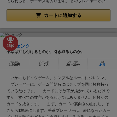
てられると、ボーナスも入ります。 どのプレイヤーがい...
カートに追加する
ゲシェンク
26位
不幸は押し付けるものか、引き取るものか。
税込価格
プレイ人数
プレイ時間
在庫
1,800円
3～7人
20～30分
あり
いかにもドイツゲーム。シンプルなルールにジレンマ。
プレーヤーは、ゲーム開始時にはチップを同じ枚数持っ
ているだけです。 カードには数字が描かれているだけで
すが、すべての数字があるわけではありません。何枚かの
カードを抜きます。 まず、カードの裏向きの山にし、そ
こから1枚表にします。手番プレーヤーは、表になったカー
ドを引き取るかどうかを判断します。引き取ったカードは