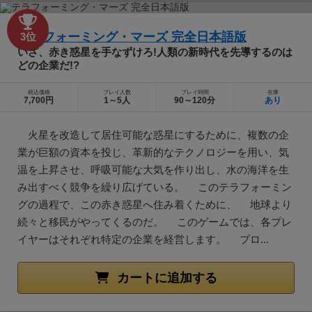
テラフォーミング・マーズ 完全日本語版
3位
いざ、赤き惑星を手なずけろ!人類の新時代を先導するのは
どの企業だ!?
税込価格
プレイ人数
プレイ時間
在庫
7,700円
1～5人
90～120分
あり
火星を改造して居住可能な惑星にするために、複数の企
業が巨額の資本を投じ、革新的なテクノロジーを用い、気
温を上昇させ、呼吸可能な大気を作り出し、水の海洋を生
み出すべく競争を繰り広げている。 このテラフォーミン
グの過程で、この赤き惑星へ住み着くために、 地球より
続々と移民がやってくるのだ。 このゲームでは、各プレ
イヤーはそれぞれ特定の企業を経営します。 プロ...
カートに追加する