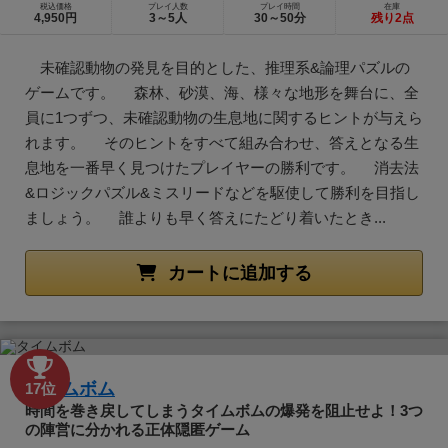
税込価格
プレイ人数
プレイ時間
在庫
4,950円
3～5人
30～50分
残り2点
未確認動物の発見を目的とした、推理系&論理パズルの
ゲームです。 森林、砂漠、海、様々な地形を舞台に、全
員に1つずつ、未確認動物の生息地に関するヒントが与えら
れます。 そのヒントをすべて組み合わせ、答えとなる生
息地を一番早く見つけたプレイヤーの勝利です。 消去法
&ロジックパズル&ミスリードなどを駆使して勝利を目指し
ましょう。 誰よりも早く答えにたどり着いたとき...
カートに追加する
タイムボム
17位
時間を巻き戻してしまうタイムボムの爆発を阻止せよ！3つ
の陣営に分かれる正体隠匿ゲーム