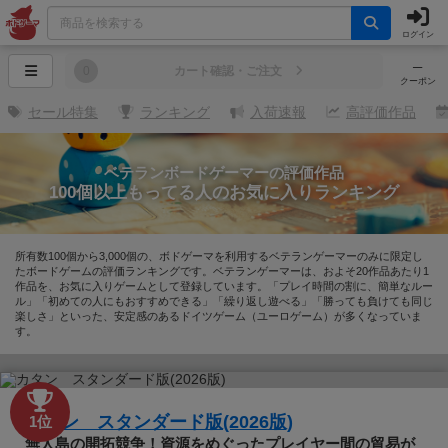
ログイン
─
0
カート確認・ご注文
クーポン
セール特集
ランキング
入荷速報
高評価作品
ベテランボードゲーマーの評価作品
100個以上もってる人のお気に入りランキング
所有数100個から3,000個の、ボドゲーマを利用するベテランゲーマーのみに限定し
たボードゲームの評価ランキングです。ベテランゲーマーは、およそ20作品あたり1
作品を、お気に入りゲームとして登録しています。「プレイ時間の割に、簡単なルー
ル」「初めての人にもおすすめできる」「繰り返し遊べる」「勝っても負けても同じ
楽しさ」といった、安定感のあるドイツゲーム（ユーロゲーム）が多くなっていま
す。
カタン スタンダード版(2026版)
1位
無人島の開拓競争！資源をめぐったプレイヤー間の貿易が