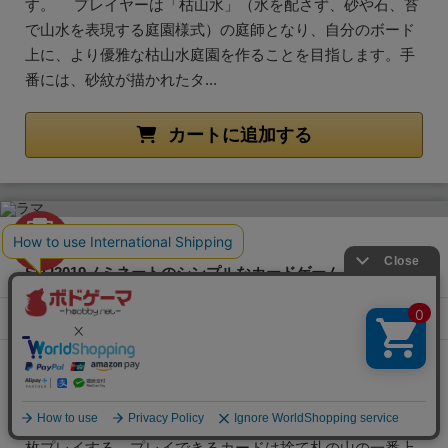
す。 プレイヤーは「枯山水」（水を配さず、砂や石、苔
で山水を表現する庭園様式）の庭師となり、自分のボード
上に、より優雅な枯山水庭園を作ることを目指します。手
番には、砂紋が描かれたタ...
カートに追加する
ラマ
30位
SDJ2019ノミネートのシンプルなカードゲーム！
税込価格
プレイ人数
プレイ時間
在庫
1,800円
2～6人
20分前後
あり
カードは1～6とラマです。 6枚ずつ手札を配り、山札
から1枚表にして置きこれを捨て札の最初のカードとしま
す。 手番になったらできることは3つです。 1.手札を1
枚プレイする。プレイできるカードは捨て札の山の一番上