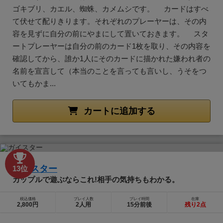
ゴキブリ、カエル、蜘蛛、カメムシです。 カードはすべ
て伏せて配りきります。それぞれのプレーヤーは、その内
容を見ずに自分の前にやまにして置いておきます。 スタ
ートプレーヤーは自分の前のカード1枚を取り、その内容を
確認してから、誰か1人にそのカードに描かれた嫌われ者の
名前を宣言して（本当のことを言っても言いし、うそをつ
いてもかま...
カートに追加する
ガイスター
13位
カップルで遊ぶならこれ!相手の気持ちもわかる。
税込価格
プレイ人数
プレイ時間
在庫
2,800円
2人用
15分前後
残り2点