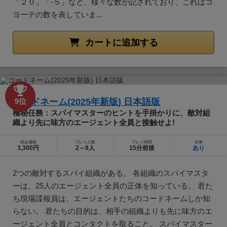
「２０」「-５」など、様々な数が記されており、これはコ
ヨーテの数を表していま...
カートに追加する
コードネーム(2025年新版) 日本語版
9位
極秘任務：スパイマスターのヒントを手掛かりに、敵対組
織より先に味方のエージェント全員と接触せよ!
税込価格
プレイ人数
プレイ時間
在庫
3,300円
2～8人
15分前後
あり
2つの敵対するスパイ組織がある。 各組織のスパイマスタ
ーは、25人のエージェント全員の正体を知っている。 君た
ち現場諜報員は、エージェントたちのコードネームしか知
らない。 君たちの目的は、相手の組織よりも先に味方のエ
ージェント全員とコンタクトを取ること。 スパイマスター