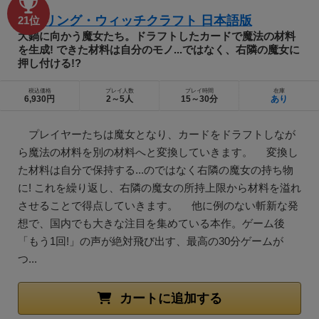
ワーリング・ウィッチクラフト 日本語版
21位
大鍋に向かう魔女たち。ドラフトしたカードで魔法の材料
を生成! できた材料は自分のモノ...ではなく、右隣の魔女に
押し付ける!?
税込価格
プレイ人数
プレイ時間
在庫
6,930円
2～5人
15～30分
あり
プレイヤーたちは魔女となり、カードをドラフトしなが
ら魔法の材料を別の材料へと変換していきます。 変換し
た材料は自分で保持する...のではなく右隣の魔女の持ち物
に! これを繰り返し、右隣の魔女の所持上限から材料を溢れ
させることで得点していきます。 他に例のない斬新な発
想で、国内でも大きな注目を集めている本作。ゲーム後
「もう1回!」の声が絶対飛び出す、最高の30分ゲームが
つ...
カートに追加する