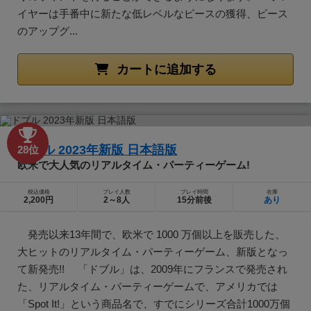
イヤーは手番中に新たな低レベルなピースの獲得、ピース
のアップグ...
カートに追加する
ドブル 2023年新版 日本語版
28位
欧米で大人気のリアルタイム・パーティーゲーム!
税込価格
プレイ人数
プレイ時間
在庫
2,200円
2～8人
15分前後
あり
発売以来13年間で、欧米で 1000 万個以上を販売した、
大ヒットのリアルタイム・パーティーゲーム、新版となっ
て新発売!! 「ドブル」は、2009年にフランスで発売され
た、リアルタイム・パーティーゲームで、アメリカでは
「Spot It!」という商品名で、すでにシリーズ合計1000万個