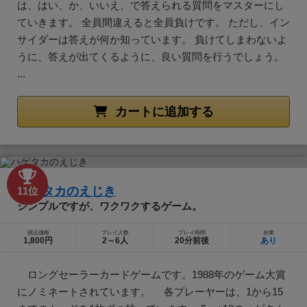
は、はい、か、いいえ、で答えられる質問をマスターにし
ていきます。 全員間違えると全員負けです。 ただし、イン
サイダーは答えが何か知っています。 負けてしまわないよ
うに、答えが出てくるように、良い質問を行うでしょう。
...
カートに追加する
ハゲタカのえじき
11位
シンプルですが、ワクワクするゲーム。
税込価格
プレイ人数
プレイ時間
在庫
1,800円
2～6人
20分前後
あり
ロングセーラーカードゲームです。1988年のゲーム大賞
にノミネートされています。 各プレーヤーは、1から15