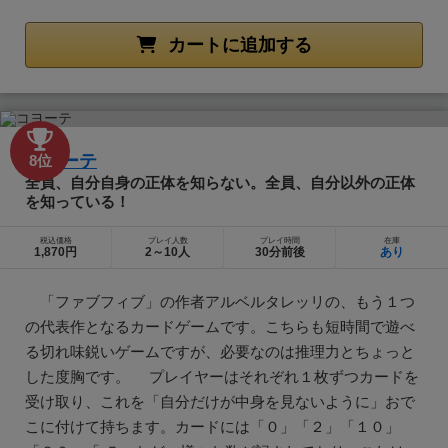
カートに追加する
コヨーテ
8位
全員、自分自身の正体を知らない。全員、自分以外の正体
を知っている！
税込価格
プレイ人数
プレイ時間
在庫
1,870円
2～10人
30分前後
あり
「ファブフィブ」の作者アルベルタレッリの、もう１つ
の代表作となるカードゲームです。こちらも短時間で遊べ
る切れ味鋭いゲームですが、必要なのは推理力とちょっと
した度胸です。 プレイヤーはそれぞれ１枚ずつカードを
受け取り、これを「自分だけが中身を見ないように」おで
こに付けて持ちます。カードには「０」「２」「１０」