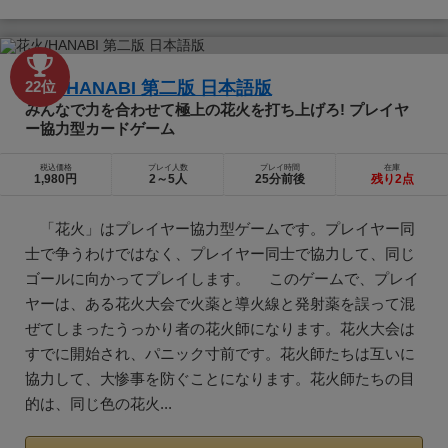
花火/HANABI 第二版 日本語版
22位
みんなで力を合わせて極上の花火を打ち上げろ! プレイヤ
ー協力型カードゲーム
税込価格
プレイ人数
プレイ時間
在庫
1,980円
2～5人
25分前後
残り2点
「花火」はプレイヤー協力型ゲームです。プレイヤー同
士で争うわけではなく、プレイヤー同士で協力して、同じ
ゴールに向かってプレイします。 このゲームで、プレイ
ヤーは、ある花火大会で火薬と導火線と発射薬を誤って混
ぜてしまったうっかり者の花火師になります。花火大会は
すでに開始され、パニック寸前です。花火師たちは互いに
協力して、大惨事を防ぐことになります。花火師たちの目
的は、同じ色の花火...