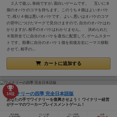
２人で遊ぶ､単純ですが､面白いゲームです。 互いに８
個のオバケのコマを持ちます。このうち４個はよいオバケ
で､残り４個は悪いオバケです。よい､悪いはオバケのコマ
の背中につけたマークで見分けますので､自分のオバケはわ
かりますが､相手のオバケはわかりません。 決められた
８箇所全てに自分のオバケを適当に配置して､ゲームスター
トです。順番に自分のオバケ１個を前後左右に一マス移動
させて､相手の...
カートに追加する
ワイナリーの四季 完全日本語版
14位
あなたの手でワイナリーを復興させよう！ ワイナリー経営
がテーマのワーカープレイスメントゲーム！
税込価格
プレイ人数
プレイ時間
在庫