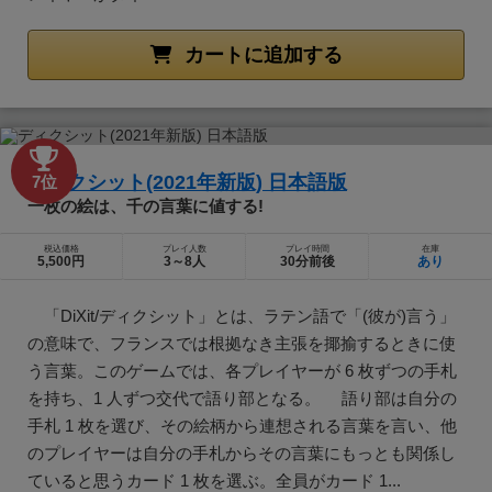
カートに追加する
ディクシット(2021年新版) 日本語版
7位
一枚の絵は、千の言葉に値する!
税込価格
プレイ人数
プレイ時間
在庫
5,500円
3～8人
30分前後
あり
「DiXit/ディクシット」とは、ラテン語で「(彼が)言う」
の意味で、フランスでは根拠なき主張を揶揄するときに使
う言葉。このゲームでは、各プレイヤーが 6 枚ずつの手札
を持ち、1 人ずつ交代で語り部となる。 語り部は自分の
手札 1 枚を選び、その絵柄から連想される言葉を言い、他
のプレイヤーは自分の手札からその言葉にもっとも関係し
ていると思うカード 1 枚を選ぶ。全員がカード 1...