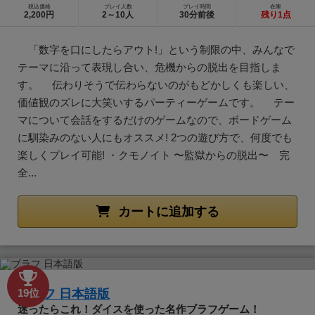
税込価格
プレイ人数
プレイ時間
在庫
2,200円
2～10人
30分前後
残り1点
「数字を口にしたらアウト!」という制限の中、みんなで
テーマに沿って表現し合い、危機からの脱出を目指しま
す。 伝わりそうで伝わらないのがもどかしくも楽しい、
価値観のズレに大笑いするパーティーゲームです。 テー
マについて会話をするだけのゲームなので、ボードゲーム
に馴染みのない人にもオススメ! 2つの遊び方で、何度でも
楽しくプレイ可能! ・クモノイト 〜監獄からの脱出〜 完
全...
カートに追加する
ブラフ 日本語版
19位
迷ったらこれ！ダイスを使った名作ブラフゲーム！