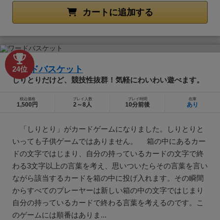
カートに追加する
ワードバスケット
24位
しりとりだけど、競技性抜群！気軽にわいわい遊べます。
税込価格
プレイ人数
プレイ時間
在庫
1,500円
2～8人
10分前後
あり
「しりとり」がカードゲームになりました。しりとりと
いっても子供ゲームではありません。 箱の中にあるカー
ドの文字ではじまり、自分の持っているカードの文字で終
わる3文字以上の言葉を考え、思いついたらその言葉を言い
ながら該当するカードを箱の中に投げ入れます。その瞬間
からすべてのプレーヤーは新しい箱の中の文字ではじまり
自分の持っているカードで終わる言葉を考えるのです。こ
のゲームには順番はありま...