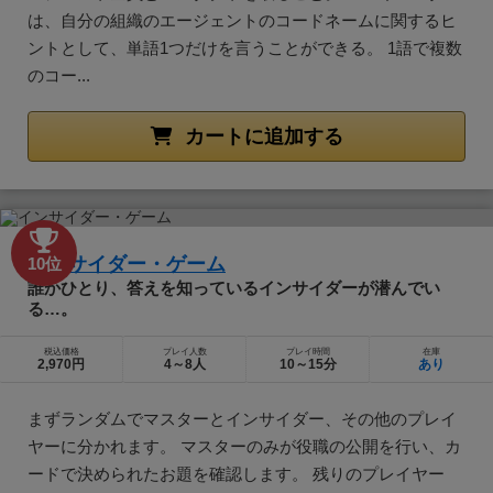
は、自分の組織のエージェントのコードネームに関するヒ
ントとして、単語1つだけを言うことができる。 1語で複数
のコー...
カートに追加する
インサイダー・ゲーム
10位
誰かひとり、答えを知っているインサイダーが潜んでい
る…。
税込価格
プレイ人数
プレイ時間
在庫
2,970円
4～8人
10～15分
あり
まずランダムでマスターとインサイダー、その他のプレイ
ヤーに分かれます。 マスターのみが役職の公開を行い、カ
ードで決められたお題を確認します。 残りのプレイヤー