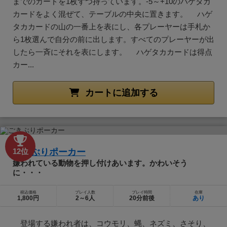
までのカードを1枚ずつ持っています。-5～+10のハゲタカ
カードをよく混ぜて、テーブルの中央に置きます。 ハゲ
タカカードの山の一番上を表にし、各プレーヤーは手札か
ら1枚選んで自分の前に出します。すべてのプレーヤーが出
したら一斉にそれを表にします。 ハゲタカカードは得点
カー...
カートに追加する
ごきぶりポーカー
12位
嫌われている動物を押し付けあいます。かわいそう
に・・・
税込価格
プレイ人数
プレイ時間
在庫
1,800円
2～6人
20分前後
あり
登場する嫌われ者は、コウモリ、蝿、ネズミ、さそり、