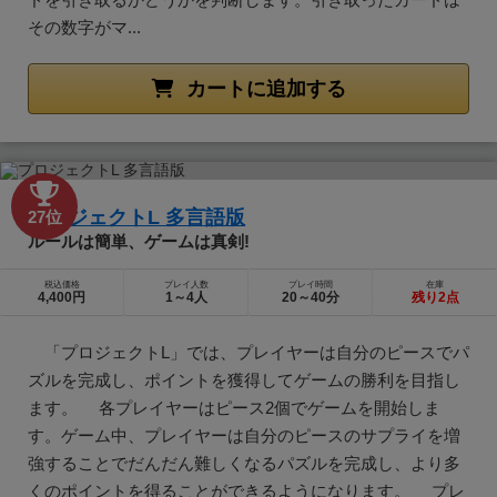
その数字がマ...
カートに追加する
プロジェクトL 多言語版
27位
ルールは簡単、ゲームは真剣!
税込価格
プレイ人数
プレイ時間
在庫
4,400円
1～4人
20～40分
残り2点
「プロジェクトL」では、プレイヤーは自分のピースでパ
ズルを完成し、ポイントを獲得してゲームの勝利を目指し
ます。 各プレイヤーはピース2個でゲームを開始しま
す。ゲーム中、プレイヤーは自分のピースのサプライを増
強することでだんだん難しくなるパズルを完成し、より多
くのポイントを得ることができるようになります。 プレ