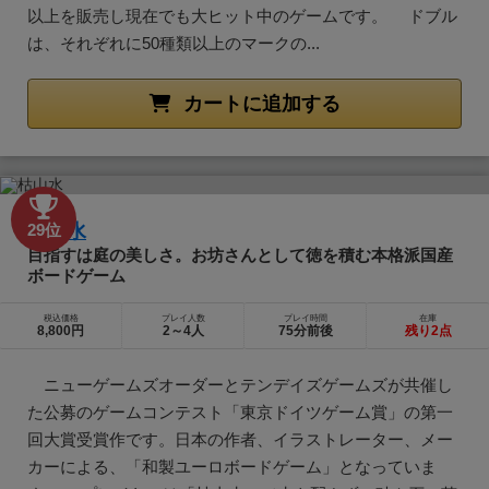
以上を販売し現在でも大ヒット中のゲームです。 ドブル
は、それぞれに50種類以上のマークの...
カートに追加する
枯山水
29位
目指すは庭の美しさ。お坊さんとして徳を積む本格派国産
ボードゲーム
税込価格
プレイ人数
プレイ時間
在庫
8,800円
2～4人
75分前後
残り2点
ニューゲームズオーダーとテンデイズゲームズが共催し
た公募のゲームコンテスト「東京ドイツゲーム賞」の第一
回大賞受賞作です。日本の作者、イラストレーター、メー
カーによる、「和製ユーロボードゲーム」となっていま