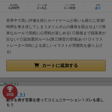
税込価格
プレイ人数
プレイ時間
在庫
2,200円
2～8人
1～30分
あり
世界中で高い評価を得たカードゲームが装いも新たに登場!
時間を巻き戻してしまうタイムボムの爆発を阻止せよ! ◎簡
単なルールで気軽に心理戦が楽しめる! ◎最後まで脱落者が
出ない! ◎追加選択ルール(第三陣営の登場)あり! ◎イラス
トレーター326による楽しいイラストが雰囲気を盛り上げ
る!
カートに追加する
ito (イト)
18位
数字を表す言葉を使ってコミュニケーション！ズレを楽し
もう