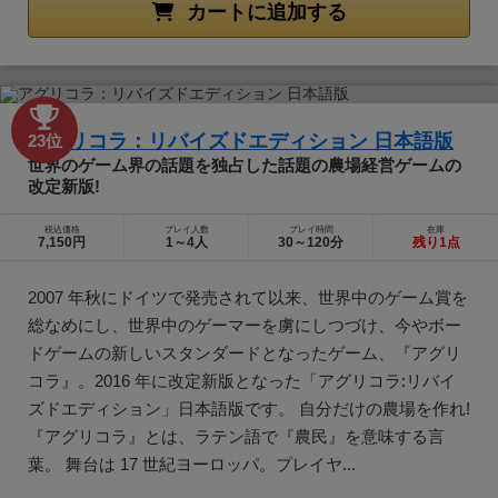
カートに追加する
アグリコラ：リバイズドエディション 日本語版
23位
世界のゲーム界の話題を独占した話題の農場経営ゲームの
改定新版!
税込価格
プレイ人数
プレイ時間
在庫
7,150円
1～4人
30～120分
残り1点
2007 年秋にドイツで発売されて以来、世界中のゲーム賞を
総なめにし、世界中のゲーマーを虜にしつづけ、今やボー
ドゲームの新しいスタンダードとなったゲーム、『アグリ
コラ』。2016 年に改定新版となった「アグリコラ:リバイ
ズドエディション」日本語版です。 自分だけの農場を作れ!
『アグリコラ』とは、ラテン語で『農民』を意味する言
葉。 舞台は 17 世紀ヨーロッパ。プレイヤ...