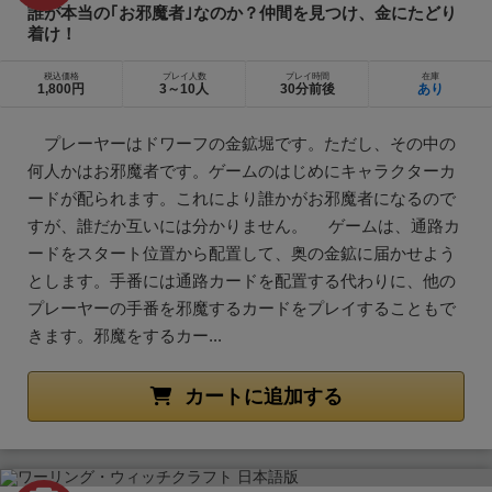
誰が本当の｢お邪魔者｣なのか？仲間を見つけ、金にたどり
着け！
税込価格
プレイ人数
プレイ時間
在庫
1,800円
3～10人
30分前後
あり
プレーヤーはドワーフの金鉱堀です。ただし、その中の
何人かはお邪魔者です。ゲームのはじめにキャラクターカ
ードが配られます。これにより誰かがお邪魔者になるので
すが、誰だか互いには分かりません。 ゲームは、通路カ
ードをスタート位置から配置して、奥の金鉱に届かせよう
とします。手番には通路カードを配置する代わりに、他の
プレーヤーの手番を邪魔するカードをプレイすることもで
きます。邪魔をするカー...
カートに追加する