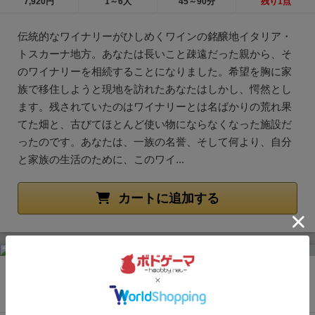
7,920円
1～6人
45～90分
残り1点
伝統的なワイナリーがひしめくワインの銘醸地イタリア・
トスカーナ地方。あなたは長いこと疎遠だった親から、そ
のワイナリーを相続することになりました。希望を胸に家
族で移住しようと現地を訪れたあなたはしかし、愕然とし
ます。残されていたのはワイナリーとは名ばかりの荒れ果
てた畑と、古びてほとんど使い物にならなくなった施設だ
ったのです。あなたは、一族の名誉、そして何より、自分
と家族の生活のために、このワイ...
カートに追加する
おばけキャッチ
15位
可愛い木のおばけコマ。脳をひねって全力スピード勝負。