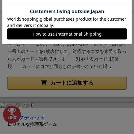
税込価格
プレイ人数
プレイ時間
在庫
2,500円
2～8人
20分前後
あり
テーブルの中央に5つのコマを置きます。それは「白い-
オバケ」「灰色の-ネズミ」「赤い-いす」「緑の-ボトル」
「青い-本」です。 カードはよく混ぜて伏せた山にして
おきます。 このゲームは、反射神経ゲームです。山札の
一番上のカードを1枚表にして、対応するコマを素早く取っ
た人がカードを獲得できます。 対応するカードは2種
類。 カードにコマと同じものが書かれていた場...
カートに追加する
クリプティッド
16位
ロジカルな推理系ゲーム