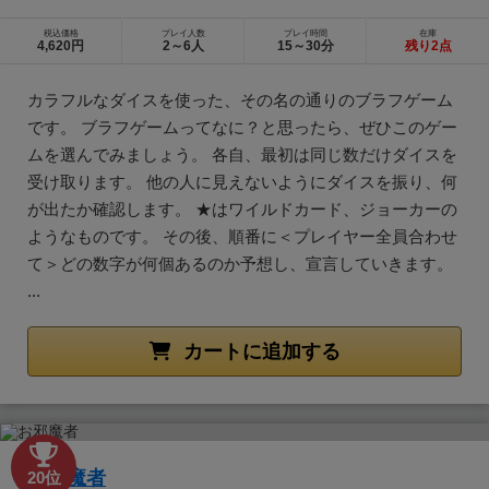
税込価格
プレイ人数
プレイ時間
在庫
4,620円
2～6人
15～30分
残り2点
カラフルなダイスを使った、その名の通りのブラフゲーム
です。 ブラフゲームってなに？と思ったら、ぜひこのゲー
ムを選んでみましょう。 各自、最初は同じ数だけダイスを
受け取ります。 他の人に見えないようにダイスを振り、何
が出たか確認します。 ★はワイルドカード、ジョーカーの
ようなものです。 その後、順番に＜プレイヤー全員合わせ
て＞どの数字が何個あるのか予想し、宣言していきます。
...
カートに追加する
お邪魔者
20位