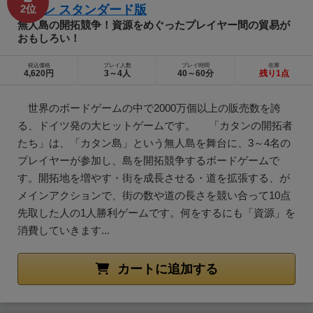
カタン スタンダード版
2位
無人島の開拓競争！資源をめぐったプレイヤー間の貿易が
おもしろい！
税込価格
プレイ人数
プレイ時間
在庫
4,620円
3～4人
40～60分
残り1点
世界のボードゲームの中で2000万個以上の販売数を誇
る、ドイツ発の大ヒットゲームです。 「カタンの開拓者
たち」は、「カタン島」という無人島を舞台に、3～4名の
プレイヤーが参加し、島を開拓競争するボードゲームで
す。開拓地を増やす・街を成長させる・道を拡張する、が
メインアクションで、街の数や道の長さを競い合って10点
先取した人の1人勝利ゲームです。何をするにも「資源」を
消費していきます...
カートに追加する