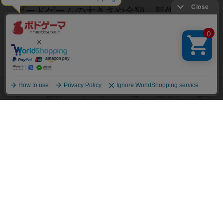
ボードゲームの大きさや金額、新作である
かどうかなどから総合的に判断いたしま
す。カードゲーム等の小箱は約20個、それ
よりも大きなサイズは約10個を上限とする
ことが多いです。
また、1個から取り扱いが可能です。価格
は100円(税込)から設定することができま
す。
売上金はいつ振り込んでもらえますか。
振込申請画面より申請をいただくと、毎月
１日７時に金額が確定します。１日から５
営業日以内にお振込みをいたします。
委託販売を中止したい場合、違約金等はあ