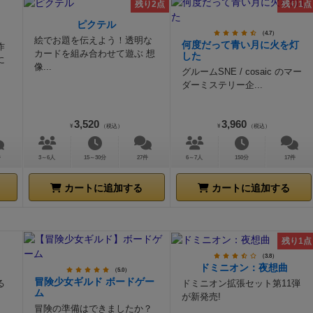
残り2点
残り1点
ピクテル
（4.7）
絵でお題を伝えよう！透明な
何度だって青い月に火を灯
作
カードを組み合わせて遊ぶ 想
した
に
像...
グルームSNE / cosaic のマー
ダーミステリー企...
3,520
3,960
¥
（税込）
¥
（税込）
件
3～6人
15～30分
27件
6～7人
150分
17件
カートに追加する
カートに追加する
残り1点
（3.8）
ドミニオン：夜想曲
（5.0）
冒険少女ギルド ボードゲー
る
ドミニオン拡張セット第11弾
ム
が新発売!
冒険の準備はできましたか？