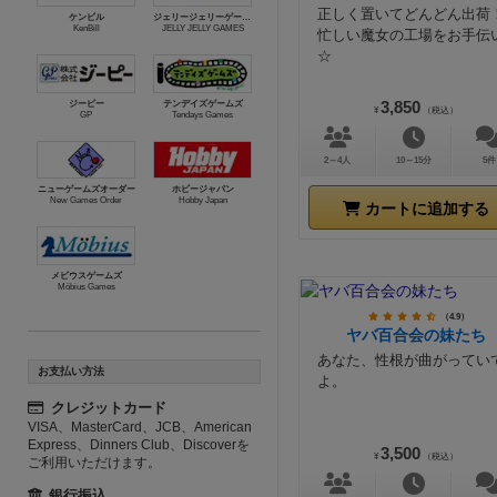
正しく置いてどんどん出荷
ケンビル
ジェリージェリーゲームズ
KenBill
JELLY JELLY GAMES
忙しい魔女の工場をお手伝
☆
ジーピー
テンデイズゲームズ
3,850
¥
（税込）
GP
Tendays Games
2～4人
10～15分
5件
ニューゲームズオーダー
ホビージャパン
New Games Order
Hobby Japan
カートに追加する
メビウスゲームズ
Möbius Games
（4.9）
ヤバ百合会の妹たち
あなた、性根が曲がってい
お支払い方法
よ。
クレジットカード
VISA、MasterCard、JCB、American
Express、Dinners Club、Discoverを
3,500
¥
（税込）
ご利用いただけます。
銀行振込