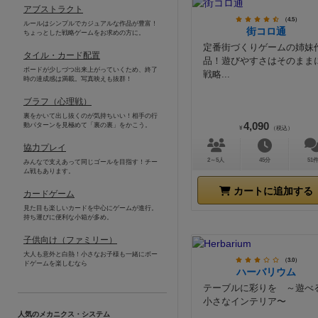
アブストラクト
（4.5）
ルールはシンプルでカジュアルな作品が豊富！
街コロ通
ちょっとした戦略ゲームをお求めの方に。
定番街づくりゲームの姉妹
タイル・カード配置
品！遊びやすさはそのまま
ボードが少しづつ出来上がっていくため、終了
戦略...
時の達成感は満載。写真映えも抜群！
ブラフ（心理戦）
裏をかいて出し抜くのが気持ちいい！相手の行
4,090
動パターンを見極めて「裏の裏」をかこう。
¥
（税込）
協力プレイ
2～5人
45分
51
みんなで支えあって同じゴールを目指す！チー
ム戦もあります。
カートに追加する
カードゲーム
見た目も楽しいカードを中心にゲームが進行。
持ち運びに便利な小箱が多め。
子供向け（ファミリー）
大人も意外と白熱！小さなお子様も一緒にボー
（3.0）
ドゲームを楽しむなら
ハーバリウム
テーブルに彩りを ～遊べ
小さなインテリア〜
人気のメカニクス・システム