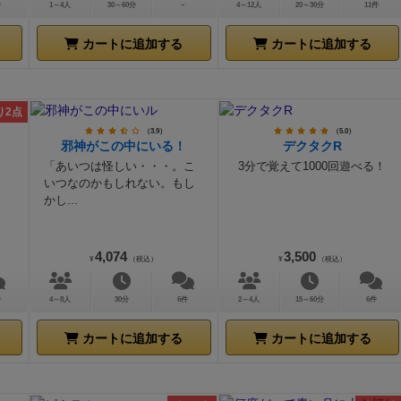
件
1～4人
30～60分
－
4～12人
20～30分
11件
カートに追加する
カートに追加する
り2点
（3.9）
（5.0）
邪神がこの中にいる！
デクタクR
「あいつは怪しい・・・。こ
3分で覚えて1000回遊べる！
いつなのかもしれない。もし
かし...
4,074
3,500
¥
（税込）
¥
（税込）
件
4～8人
30分
6件
2～4人
15～60分
6件
カートに追加する
カートに追加する