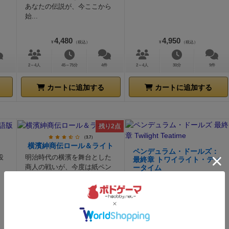
あなたの伝説が、今ここから
始...
4,480
4,950
¥
（税込）
¥
（税込）
2～4人
45～75分
4件
2～4人
30分
9件
カートに追加する
カートに追加する
残り2点
（3.7）
横濱紳商伝ロール＆ライト
ペンデュラム・ドールズ：
投
明治時代の横濱を舞台とした
最終章 トワイライト・ティ
商人の戦いが、今度は紙ペン
ータイム
ゲー...
――飲み干してしまいましょ
う、 一杯の紅茶に万感の想い
を込めて
3,520
4,400
¥
（税込）
¥
（税込）