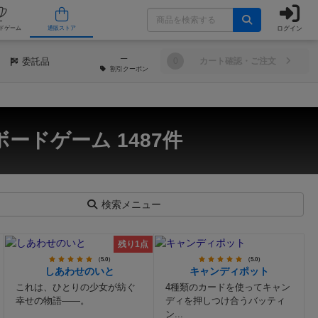
ログイン
/店舗
人気ボードゲーム
通販ストア
─
委託品
0
カート確認・ご注文
割引
クーポン
ボードゲーム 1487件
検索メニュー
残り1点
（5.0）
（5.0）
しあわせのいと
キャンディポット
これは、ひとりの少女が紡ぐ
4種類のカードを使ってキャン
幸せの物語――。
ディを押しつけ合うバッティ
ン...