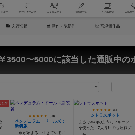
新着レビュー
ボードゲーム会
コミュニティ
掲示板一覧
カフェ
入荷情報
新作
・準新作
高評価
作品
￥3500〜5000に該当した通販中の
り1点
（5.0）
シトラスポット
（5.0）
ペンデュラム・ドールズ：
め
まるで本物のようなフルーツ
新装版
が
を使った、2人専用の心理戦ゲ
―旅が始まる 生きているこ
ーム