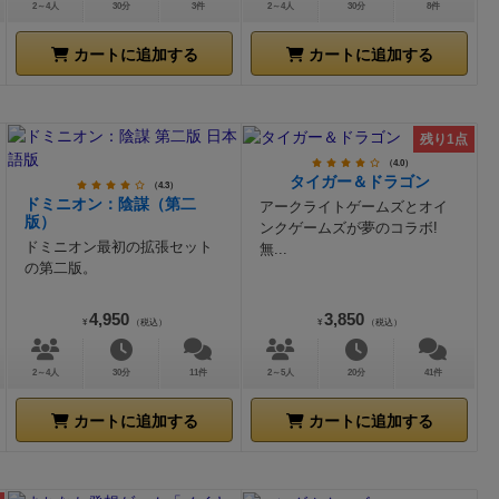
2～4人
30分
3件
2～4人
30分
8件
カートに追加する
カートに追加する
残り1点
（4.0）
タイガー＆ドラゴン
（4.3）
ドミニオン：陰謀（第二
アークライトゲームズとオイ
版）
ンクゲームズが夢のコラボ!
ドミニオン最初の拡張セット
無...
の第二版。
4,950
3,850
¥
（税込）
¥
（税込）
2～4人
30分
11件
2～5人
20分
41件
カートに追加する
カートに追加する