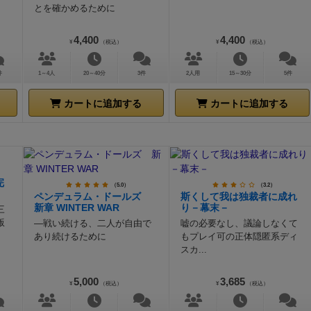
とを確かめるために
4,400
4,400
¥
（税込）
¥
（税込）
件
1～4人
20～40分
3件
2人用
15～30分
5件
カートに追加する
カートに追加する
完
（5.0）
（3.2）
ペンデュラム・ドールズ
斯くして我は独裁者に成れ
新章 WINTER WAR
り－幕末－
三
版
―戦い続ける、二人が自由で
嘘の必要なし、議論しなくて
あり続けるために
もプレイ可の正体隠匿系ディ
スカ...
5,000
3,685
¥
（税込）
¥
（税込）