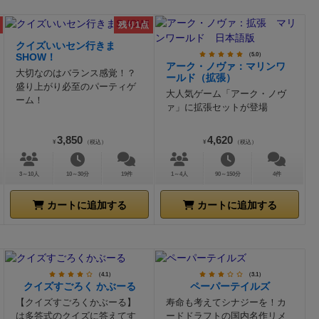
残り1点
クイズいいセン行きま
（5.0）
SHOW！
アーク・ノヴァ：マリンワ
大切なのはバランス感覚！？
ールド（拡張）
盛り上がり必至のパーティゲ
大人気ゲーム「アーク・ノヴ
ーム！
ァ」に拡張セットが登場
3,850
4,620
¥
（税込）
¥
（税込）
3～10人
10～30分
19件
1～4人
90～150分
4件
カートに追加する
カートに追加する
（4.1）
（3.1）
クイズすごろく かぶーる
ペーパーテイルズ
【クイズすごろくかぶーる】
寿命も考えてシナジーを！カ
は多答式のクイズに答えてす
ードドラフトの国内名作リメ