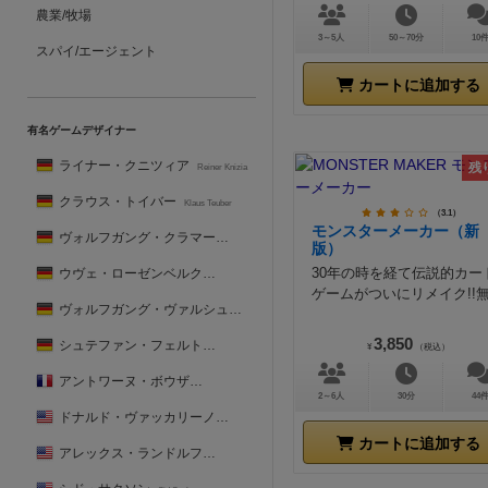
農業/牧場
3～5人
50～70分
10
スパイ/エージェント
カートに追加する
有名ゲームデザイナー
ライナー・クニツィア
残
Reiner Knizia
クラウス・トイバー
Klaus Teuber
（3.1）
モンスターメーカー（新
ヴォルフガング・クラマー
Wolfgang Kramer
版）
30年の時を経て伝説的カー
ウヴェ・ローゼンベルク
Uwe Rosenberg
ゲームがついにリメイク!!無.
ヴォルフガング・ヴァルシュ
Wolfgang Warsch
3,850
シュテファン・フェルト
Stefan Feld
¥
（税込）
アントワーヌ・ボウザ
Antoine Bauza
2～6人
30分
44
ドナルド・ヴァッカリーノ
Donald X. Vaccarino
カートに追加する
アレックス・ランドルフ
Alex Randolph