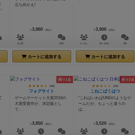
！
立ち向かえ!
い
3,960
3,900
¥
（税込）
¥
（税込）
2人用
25件
4～6人
30～60分
9件
カートに追加する
カートに追加する
残り1点
残り2点
（3.6）
（2.6）
フォグサイト
こねこばくはつ
て
ゲームマーケット大賞2019の
“これはいわばUNOのようなゲ
大賞受賞作が、決定版とし
ームだが、ちょっと違うの
て...
は...
3,850
3,520
¥
（税込）
¥
（税込）