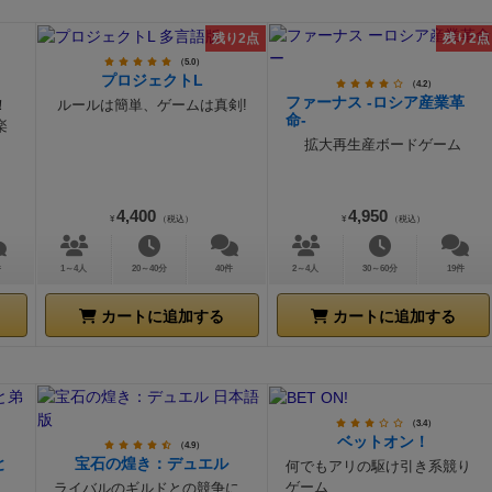
残り2点
残り2点
（5.0）
プロジェクトL
（4.2）
ファーナス -ロシア産業革
！
ルールは簡単、ゲームは真剣!
命-
楽
拡大再生産ボードゲーム
4,400
4,950
¥
（税込）
¥
（税込）
件
1～4人
20～40分
40件
2～4人
30～60分
19件
カートに追加する
カートに追加する
（3.4）
ベットオン！
（4.9）
と
宝石の煌き：デュエル
何でもアリの駆け引き系競り
ゲーム
ライバルのギルドとの競争に