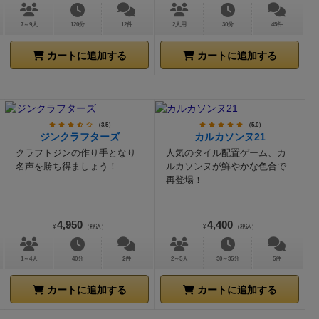
7～9人
120分
12件
2人用
30分
45件
カートに追加する
カートに追加する
（3.5）
（5.0）
ジンクラフターズ
カルカソンヌ21
クラフトジンの作り手となり
人気のタイル配置ゲーム、カ
名声を勝ち得ましょう！
ルカソンヌが鮮やかな色合で
再登場！
4,950
4,400
¥
（税込）
¥
（税込）
1～4人
40分
2件
2～5人
30～35分
5件
カートに追加する
カートに追加する