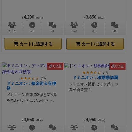
4,200
3,850
¥
（税込）
¥
（税込）
2～9人
30分
5件
2～4人
30分
2件
カートに追加する
カートに追加する
残り2点
残り2点
（3.8）
ドミニオン：移動動物園
（3.0）
ドミニオン：錬金術＆収穫
ドミニオン拡張セット第１３
祭
弾が新発売！
ドミニオン拡張第3弾と第5弾
を合わせたデュアルセット。
4,950
4,950
¥
（税込）
¥
（税込）