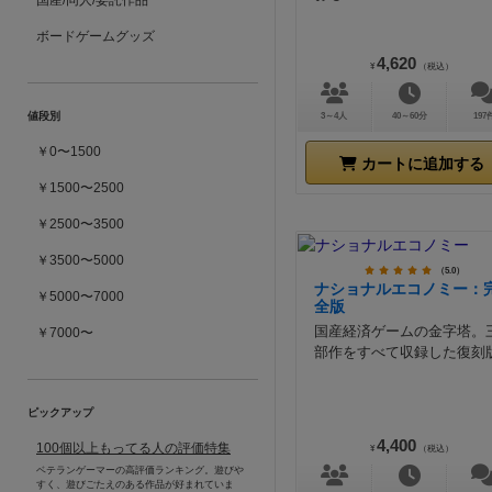
国産/同人/委託作品
ボードゲームグッズ
4,620
¥
（税込）
値段別
3～4人
40～60分
197
￥0〜1500
カートに追加する
￥1500〜2500
￥2500〜3500
￥3500〜5000
（5.0）
ナショナルエコノミー：
￥5000〜7000
全版
国産経済ゲームの金字塔。
￥7000〜
部作をすべて収録した復刻
ピックアップ
4,400
100個以上もってる人の評価特集
¥
（税込）
ベテランゲーマーの高評価ランキング。遊びや
すく、遊びごたえのある作品が好まれていま