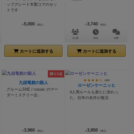
ップグレード木製コマのセッ
トです
5,000
3,740
¥
（税込）
¥
（税込）
2人用
20分
44件
カートに追加する
カートに追加する
残り2点
（4.3）
九頭竜館の殺人
ローゼンケーニッヒ
グルームSNE / cosaic のマー
4人用ルールも新たに加わっ
ダーミステリー企...
た、往年の名作が復活
3,960
3,850
¥
（税込）
¥
（税込）