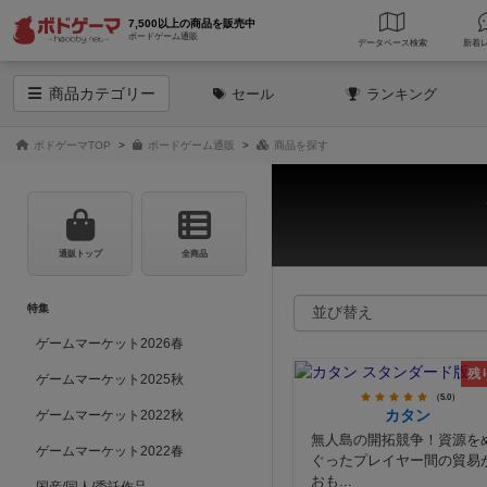
7,500以上の商品を販売中
ボードゲーム通販
データベース
検索
商品
カテゴリー
セール
ランキング
ボドゲーマTOP
ボードゲーム通販
商品を探す
通販トップ
全商品
特集
ゲームマーケット2026春
残
ゲームマーケット2025秋
（5.0）
カタン
ゲームマーケット2022秋
無人島の開拓競争！資源を
ゲームマーケット2022春
ぐったプレイヤー間の貿易
おも...