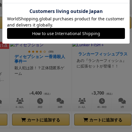
件
1～99人
45分
10件
1～4人
20～40分
－
カートに追加する
カートに追加する
り1点
（3.5）
ランカーフィッシュプラス
ディセプション ー香港殺人
あの『ランカーフィッシュ』
事件ー
に拡張セットが登場！！
殺人犯は誰！？正体隠匿系ゲ
ーム
ド
..
4,400
3,700
¥
（税込）
¥
（税込）
件
4～12人
20分
24件
2～4人
40～80分
1件
カートに追加する
カートに追加する