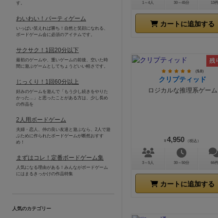
す。
1～4人
30～45分
13
わいわい！パーティゲーム
カートに追加する
いっぱい笑えれば勝ち！自然と笑顔になれる、
ボードゲーム会に必須のアイテムです。
サクサク！1回20分以下
最初のゲームや、重いゲームの前後、空いた時
残
間に遊ぶゲームとしてちょうどいい軽さです。
（5.0）
クリプティッド
じっくり！1回60分以上
ロジカルな推理系ゲーム
好みのゲームを遊んで「もう少し続きをやりた
かった…」と思ったことがある方は、少し長め
の作品を
2人用ボードゲーム
夫婦・恋人、仲の良い友達と遊ぶなら、2人で遊
ぶために作られたボードゲームが断然おすす
4,950
¥
（税込）
め！
まずはコレ！定番ボードゲーム集
3～5人
30～50分
66
人気になる理由がある！みんながボードゲーム
にはまるきっかけの作品特集
カートに追加する
人気のカテゴリー