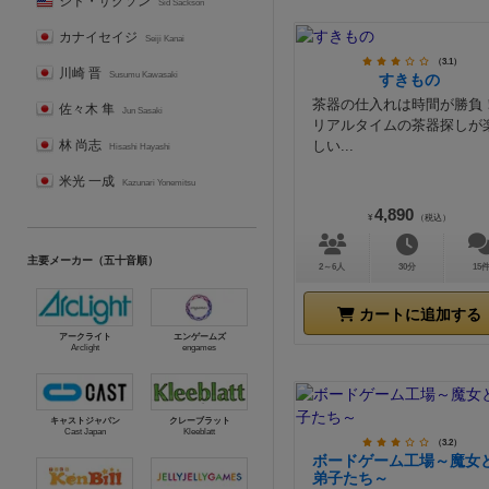
シド・サクソン
Sid Sackson
カナイセイジ
Seiji Kanai
（3.1）
川崎 晋
Susumu Kawasaki
すきもの
茶器の仕入れは時間が勝負
佐々木 隼
Jun Sasaki
リアルタイムの茶器探しが
しい...
林 尚志
Hisashi Hayashi
米光 一成
Kazunari Yonemitsu
4,890
¥
（税込）
主要メーカー（五十音順）
2～6人
30分
15
カートに追加する
アークライト
エンゲームズ
Arclight
engames
キャストジャパン
クレーブラット
Cast Japan
Kleeblatt
（3.2）
ボードゲーム工場～魔女
弟子たち～