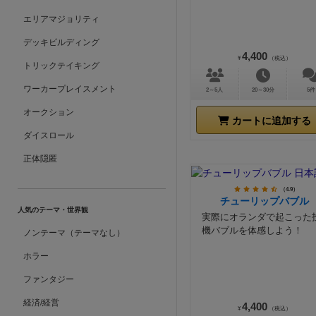
エリアマジョリティ
デッキビルディング
4,400
¥
（税込）
トリックテイキング
ワーカープレイスメント
2～5人
20～30分
5件
オークション
カートに追加する
ダイスロール
正体隠匿
（4.9）
チューリップバブル
人気のテーマ・世界観
実際にオランダで起こった
機バブルを体感しよう！
ノンテーマ（テーマなし）
ホラー
ファンタジー
経済/経営
4,400
¥
（税込）