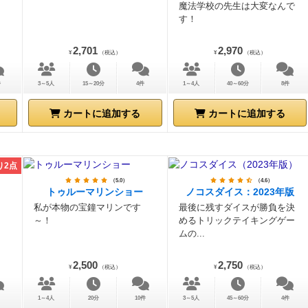
魔法学校の先生は大変なんで
す！
2,701
2,970
¥
（税込）
¥
（税込）
件
3～5人
15～20分
4件
1～4人
40～60分
8件
カートに追加する
カートに追加する
り2点
（5.0）
（4.6）
トゥルーマリンショー
ノコスダイス：2023年版
私が本物の宝鐘マリンです
最後に残すダイスが勝負を決
～！
めるトリックテイキングゲー
ムの...
2,500
2,750
¥
（税込）
¥
（税込）
1～4人
20分
10件
3～5人
45～60分
4件