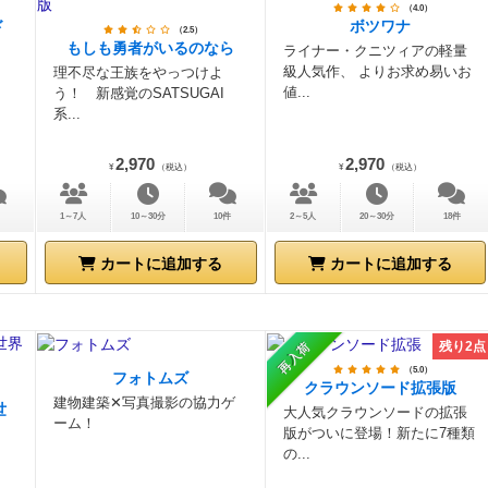
（4.0）
ド
ボツワナ
（2.5）
もしも勇者がいるのなら
ライナー・クニツィアの軽量
級人気作、 よりお求め易いお
理不尽な王族をやっつけよ
値...
う！ 新感覚のSATSUGAI
系...
2,970
2,970
¥
（税込）
¥
（税込）
1～7人
10～30分
10件
2～5人
20～30分
18件
カートに追加する
カートに追加する
残り2点
再入荷
（5.0）
フォトムズ
クラウンソード拡張版
建物建築✕写真撮影の協力ゲ
世
大人気クラウンソードの拡張
ーム！
版がついに登場！新たに7種類
の...