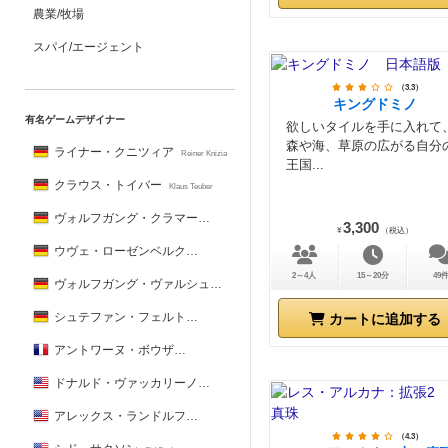
農業/牧場
スパイ/エージェント
（3.3）
キングドミノ
有名ゲームデザイナー
欲しいタイルを手に入れて
森や海、草原の広がる自分
ライナー・クニツィア
Reiner Knizia
王国...
クラウス・トイバー
Klaus Teuber
ヴォルフガング・クラマー
Wolfgang Kramer
3,300
¥
（税込）
ウヴェ・ローゼンベルク
Uwe Rosenberg
2～4人
15～20分
49
ヴォルフガング・ヴァルシュ
Wolfgang Warsch
シュテファン・フェルト
カートに追加する
Stefan Feld
アントワーヌ・ボウザ
Antoine Bauza
ドナルド・ヴァッカリーノ
Donald X. Vaccarino
アレックス・ランドルフ
Alex Randolph
（4.3）