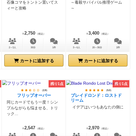
石像コマをトントン置いてス
～毒殺サバイバル推理ゲーム
ィーと攻略
～
2,750
3,400
¥
（税込）
¥
（税込）
2～3人
30分
1件
3～6人
20～30分
2件
カートに追加する
カートに追加する
残り1点
残り1点
（2.8）
（5.0）
フリップオーバー
ブレイドロンド：ロストド
リーム
同じカードでもう一度！シン
イデアはいつもあなたの側に
プルながらも悩ませる、トリ
ック...
2,547
2,970
¥
（税込）
¥
（税込）