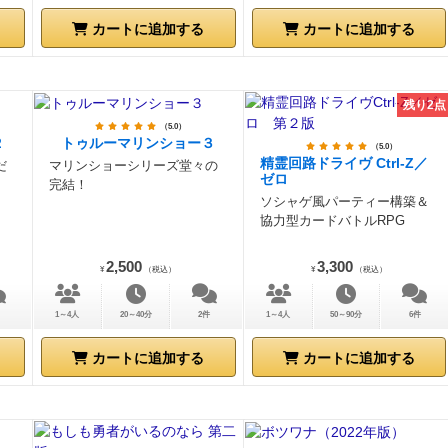
カートに追加する
カートに追加する
残り2点
（5.0）
２
トゥルーマリンショー３
（5.0）
精霊回路ドライヴ Ctrl-Z／
だ
マリンショーシリーズ堂々の
ゼロ
完結！
ソシャゲ風パーティー構築＆
協力型カードバトルRPG
2,500
3,300
¥
（税込）
¥
（税込）
1～4人
20～40分
2件
1～4人
50～90分
6件
カートに追加する
カートに追加する