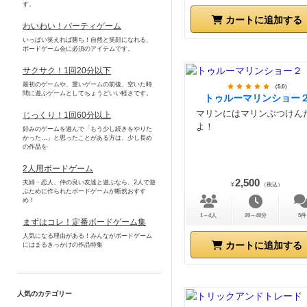
す。
カートに追加する
わいわい！パーティゲーム
いっぱい笑えれば勝ち！自然と笑顔になれる、
ボードゲーム会に必須のアイテムです。
サクサク！1回20分以下
最初のゲームや、重いゲームの前後、空いた時
（5.0）
間に遊ぶゲームとしてちょうどいい軽さです。
トゥルーマリンショー
マリンにはマリンぶつけん
じっくり！1回60分以上
よ！
好みのゲームを遊んで「もう少し続きをやりた
かった…」と思ったことがある方は、少し長め
の作品を
2人用ボードゲーム
2,500
夫婦・恋人、仲の良い友達と遊ぶなら、2人で遊
¥
（税込）
ぶために作られたボードゲームが断然おすす
め！
1～4人
20～40分
5件
まずはコレ！定番ボードゲーム集
人気になる理由がある！みんながボードゲーム
カートに追加する
にはまるきっかけの作品特集
人気のカテゴリー