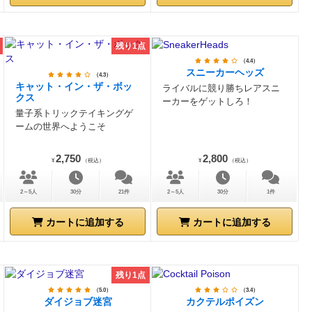
残り1点
（4.4）
スニーカーヘッズ
（4.3）
キャット・イン・ザ・ボッ
ライバルに競り勝ちレアスニ
クス
ーカーをゲットしろ！
量子系トリックテイキングゲ
ームの世界へようこそ
2,750
2,800
¥
（税込）
¥
（税込）
2～5人
30分
21件
2～5人
30分
1件
カートに追加する
カートに追加する
残り1点
（5.0）
（3.4）
ダイジョブ迷宮
カクテルポイズン