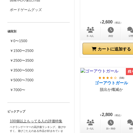
国産/同人/委託作品
ボードゲームグッズ
2,600
¥
（税込）
値段別
3～6人
20分
17
￥0〜1500
カートに追加する
￥1500〜2500
￥2500〜3500
￥3500〜5000
残
（3.6）
￥5000〜7000
ゴーアウトガール
脱出か殲滅か
￥7000〜
ピックアップ
2,800
¥
（税込）
100個以上もってる人の評価特集
ベテランゲーマーの高評価ランキング。遊びや
2～5人
15～30分
5件
すく、遊びごたえのある作品が好まれていま