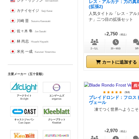
シド・サクソン
レス・アルカナ：力の真
Sid Sackson
(拡張2)
カナイセイジ
Seiji Kanai
人気タイトル「レス・アル
ナ」二つ目の拡張セット
川崎 晋
Susumu Kawasaki
佐々木 隼
Jun Sasaki
2,750
¥
（税込）
林 尚志
Hisashi Hayashi
2～5人
20～60分
3件
米光 一成
Kazunari Yonemitsu
カートに追加する
主要メーカー（五十音順）
残
（5.0）
アークライト
エンゲームズ
ブレイドロンド：フロス
Arclight
engames
ヴェール
凍てつく世界へようこそ
キャストジャパン
クレーブラット
Cast Japan
Kleeblatt
2,970
¥
（税込）