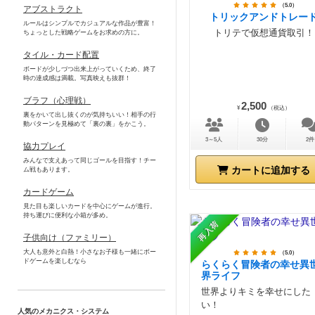
（5.0）
アブストラクト
トリックアンドトレー
ルールはシンプルでカジュアルな作品が豊富！
トリテで仮想通貨取引！
ちょっとした戦略ゲームをお求めの方に。
タイル・カード配置
ボードが少しづつ出来上がっていくため、終了
時の達成感は満載。写真映えも抜群！
ブラフ（心理戦）
2,500
¥
（税込）
裏をかいて出し抜くのが気持ちいい！相手の行
動パターンを見極めて「裏の裏」をかこう。
3～5人
30分
2件
協力プレイ
みんなで支えあって同じゴールを目指す！チー
カートに追加する
ム戦もあります。
カードゲーム
見た目も楽しいカードを中心にゲームが進行。
持ち運びに便利な小箱が多め。
再入荷
子供向け（ファミリー）
大人も意外と白熱！小さなお子様も一緒にボー
（5.0）
ドゲームを楽しむなら
らくらく冒険者の幸せ異
界ライフ
世界よりキミを幸せにした
い！
人気のメカニクス・システム