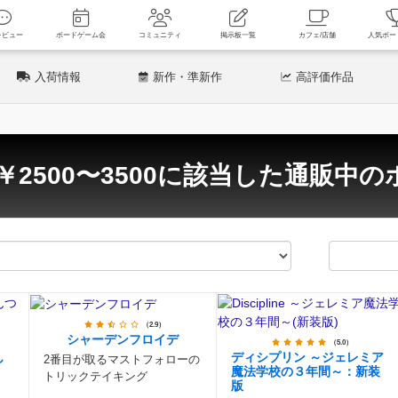
新着レビュー
ボードゲーム会
コミュニティ
掲示板一覧
カフェ
入荷情報
新作
・準新作
高評価
作品
￥2500〜3500に該当した通販中の
（2.9）
シャーデンフロイデ
（5.0）
ん
ディシプリン ～ジェレミア
2番目が取るマストフォローの
魔法学校の３年間～：新装
トリックテイキング
版