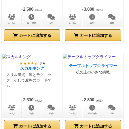
2,500
3,080
¥
（税込）
¥
（税込）
1～4人
20～40分
1件
2～5人
20分
55件
カートに追加する
カートに追加する
（4.9）
テーブルトップクライマー
スカルキング
机の上の小さな挑戦
スリル満点、運とテクニッ
ク…そして度胸のカードゲー
ム！
2,530
2,800
¥
（税込）
¥
（税込）
2～8人
30分
12件
3～4人
20～30分
7件
カートに追加する
カートに追加する