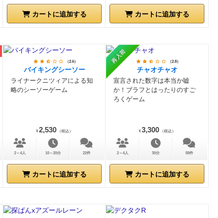
カートに追加する
カートに追加する
再入荷
（2.6）
（2.8）
バイキングシーソー
チャオチャオ
ライナークニツィアによる知
宣言された数字は本当か嘘
略のシーソーゲーム
か！ブラフとはったりのすご
ろくゲーム
2,530
3,300
¥
（税込）
¥
（税込）
2～4人
10～20分
22件
2～4人
30分
58件
カートに追加する
カートに追加する