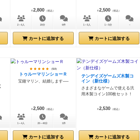
2,800
2,500
¥
（税込）
¥
（税込）
2～6人
20分
6件
1～5人
1～5分
－
カートに追加する
カートに追加する
（5.0）
トゥルーマリンショーＲ
テンデイズゲームズ木製コ
宝鐘マリン、結婚します──
イン（新仕様）
く
さまざまなゲームで使える汎
用木製コイン100枚セット！
2,500
2,530
¥
（税込）
¥
（税込）
1～4人
20～40分
1件
カートに追加する
カートに追加する