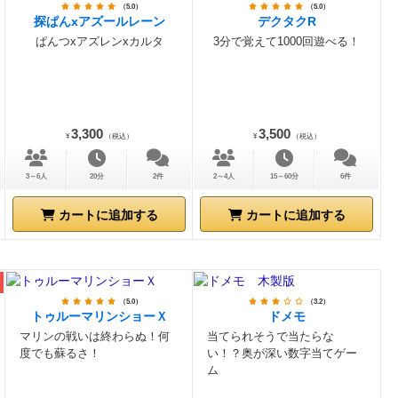
（5.0）
（5.0）
探ぱんxアズールレーン
デクタクR
ぱんつxアズレンxカルタ
3分で覚えて1000回遊べる！
3,300
3,500
¥
（税込）
¥
（税込）
3～6人
20分
2件
2～4人
15～60分
6件
カートに追加する
カートに追加する
（5.0）
（3.2）
トゥルーマリンショーＸ
ドメモ
マリンの戦いは終わらぬ！何
当てられそうで当たらな
度でも蘇るさ！
い！？奥が深い数字当てゲー
ム