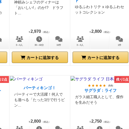
ド
珠
神頼みシェフのディナーは
ゆるふわトリテ x ゆるふわセ
「おいしい!」のか!? ドラフ
ットコレクション
カ
ト...
2,970
2,800
¥
（税込）
¥
（税込）
3～6人
30～60分
10件
3～5人
1件
カートに追加する
カートに追加する
り2点
残り1点
（5.0）
パーティキンゴ！
ト
サグラダ：ライフ
パーティーで大活躍！何人で
ガラス細工職人として、傑作
も遊べる「たった1行で行うビ
を生みだそう
ン...
2,800
2,750
¥
（税込）
¥
（税込）