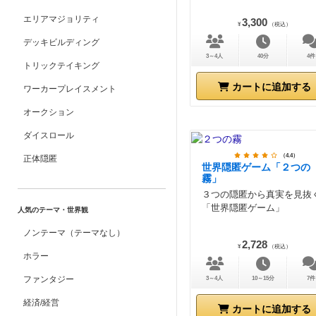
エリアマジョリティ
3,300
¥
（税込）
デッキビルディング
3～4人
40分
4件
トリックテイキング
カートに追加する
ワーカープレイスメント
オークション
ダイスロール
（4.4）
正体隠匿
世界隠匿ゲーム「２つの
霧」
３つの隠匿から真実を見抜
「世界隠匿ゲーム」
人気のテーマ・世界観
ノンテーマ（テーマなし）
2,728
¥
（税込）
ホラー
ファンタジー
3～4人
10～15分
7件
経済/経営
カートに追加する