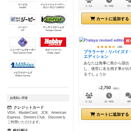
ケンビル
ジェリージェリーゲームズ
1～2人
10～20分
5件
KenBill
JELLY JELLY GAMES
カートに追加する
ジーピー
テンデイズゲームズ
GP
Tendays Games
残
（4.8）
ニューゲームズオーダー
ホビージャパン
プララーヤ：リバイズド
New Games Order
Hobby Japan
エディション
あなたは無事に島から脱出
し、後世に名を残す事が出
メビウスゲームズ
るでしょうか
Möbius Games
2,750
¥
（税込）
お支払い方法
2～5人
15～30分
9件
クレジットカード
VISA、MasterCard、JCB、American
カートに追加する
Express、Dinners Club、Discoverを
ご利用いただけます。
銀行振込