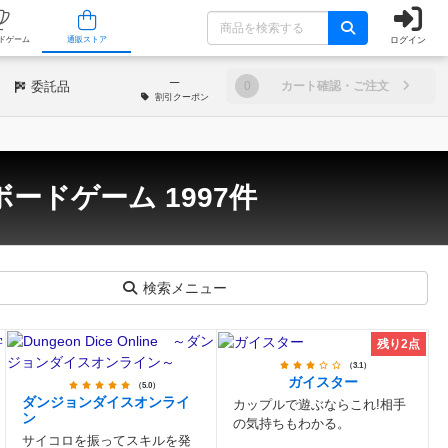
ログイン
/店舗
人気ボードゲーム
通販ストア
─
委託品
0
カート確認・ご注文
割引
クーポン
ボードゲーム 1997件
検索メニュー
残り2点
（3.1）
ガイスター
（5.0）
ダンジョンダイスオンライ
カップルで遊ぶならこれ!相手
ン
の気持ちもわかる。
サイコロを振ってスキルを発