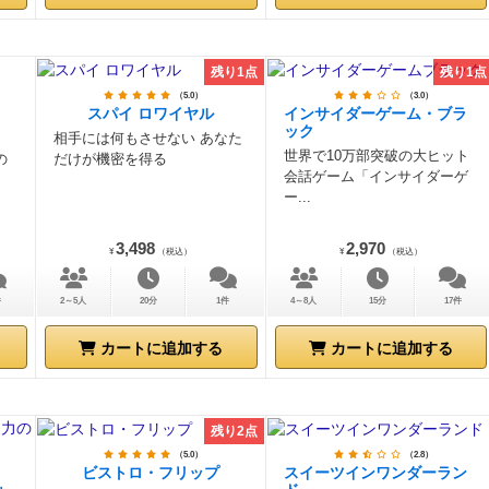
残り1点
残り1点
（5.0）
（3.0）
スパイ ロワイヤル
インサイダーゲーム・ブラ
ック
、
相手には何もさせない あなた
世界で10万部突破の大ヒット
の
だけが機密を得る
会話ゲーム「インサイダーゲ
ー...
3,498
2,970
¥
（税込）
¥
（税込）
件
2～5人
20分
1件
4～8人
15分
17件
カートに追加する
カートに追加する
残り2点
（5.0）
（2.8）
ビストロ・フリップ
スイーツインワンダーラン