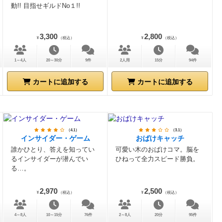
動!! 目指せギルドNo１!!
3,300
2,800
¥
（税込）
¥
（税込）
1～4人
20～30分
9件
2人用
15分
94件
カートに追加する
カートに追加する
（4.1）
（3.1）
インサイダー・ゲーム
おばけキャッチ
誰かひとり、答えを知ってい
可愛い木のおばけコマ。脳を
るインサイダーが潜んでい
ひねって全力スピード勝負。
る…。
2,970
2,500
¥
（税込）
¥
（税込）
4～8人
10～15分
76件
2～8人
20分
95件