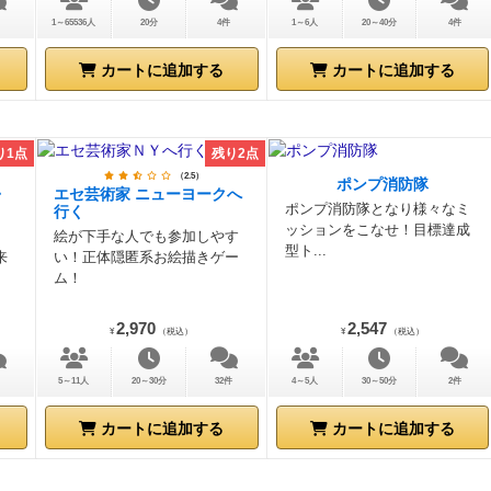
1～65536人
20分
4件
1～6人
20～40分
4件
カートに追加する
カートに追加する
り1点
残り2点
（2.5）
ポンプ消防隊
・
エセ芸術家 ニューヨークへ
ポンプ消防隊となり様々なミ
行く
ッションをこなせ！目標達成
絵が下手な人でも参加しやす
型ト...
来
い！正体隠匿系お絵描きゲー
ム！
2,970
2,547
¥
（税込）
¥
（税込）
5～11人
20～30分
32件
4～5人
30～50分
2件
カートに追加する
カートに追加する