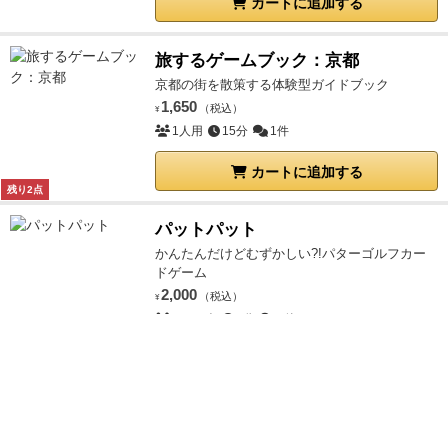
カートに追加する
旅するゲームブック：京都
京都の街を散策する体験型ガイドブック
1,650
（税込）
¥
1人用
15分
1件
カートに追加する
残り2点
パットパット
かんたんだけどむずかしい?!パターゴルフカー
ドゲーム
2,000
（税込）
¥
1～10人
1分
3件
カートに追加する
（5.0）
どうぶつのおしりCARD