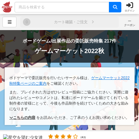
ログイン
─
0
カート確認・ご注文
クーポン
ボードゲーム/出展作品の委託販売特集 217件
ゲームマーケット2022秋
ボドゲーマで委託販売を行いたいサークル様は、
ゲームマーケット2022
秋特集ページのご案内
をご確認ください。
また、プレイされた方はぜひレビュー投稿にご協力ください。実際に遊
ばれたレビューやコメントは、私達にボードゲームを届けてくれている
制作者の皆様にとって、今後も作品制作を続けていくための大きな励み
になります。
こちらの内容
をお読みいただき、ご了承のうえお買い求めください。
（4.1）