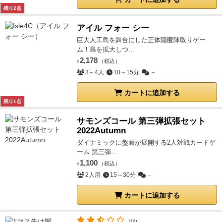
残り2点
アイル フォー シー
巨大人工島を舞台にした正体隠匿陣取りゲー
ム！島を拡大しつ...
2,178
（税込）
¥
3～4人
10～15分
－
カートに追加する
残り1点
サモンズコール 第三弾拡張セット
2022Autumn
ダイナミックに盤面が展開する2人対戦カードゲ
ーム 第三弾...
1,100
（税込）
¥
2人用
15～30分
－
カートに追加する
（2.6）