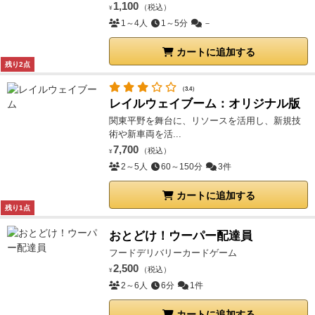
1,100
（税込）
¥
1～4人
1～5分
－
カートに追加する
残り2点
（3.4）
レイルウェイブーム：オリジナル版
関東平野を舞台に、リソースを活用し、新規技
術や新車両を活...
7,700
（税込）
¥
2～5人
60～150分
3件
カートに追加する
残り1点
おとどけ！ウーパー配達員
フードデリバリーカードゲーム
2,500
（税込）
¥
2～6人
6分
1件
カートに追加する