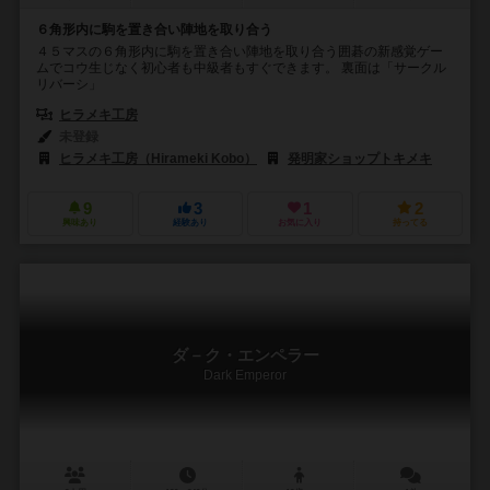
６角形内に駒を置き合い陣地を取り合う
４５マスの６角形内に駒を置き合い陣地を取り合う囲碁の新感覚ゲー
ムでコウ生じなく初心者も中級者もすぐできます。 裏面は「サークル
リバーシ」
ヒラメキ工房
未登録
ヒラメキ工房（Hirameki Kobo）
発明家ショップトキメキ
9
3
1
2
興味あり
経験あり
お気に入り
持ってる
ダ－ク・エンペラー
Dark Emperor