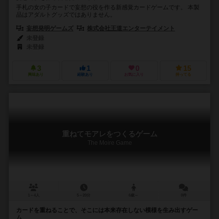
手札の女の子カードで妄想の役を作る新感覚カードゲームです。 本製
品はアダルトグッズではありません。
妄想発明ゲームズ
株式会社王道エンターテイメント
未登録
未登録
3
1
0
15
興味あり
経験あり
お気に入り
持ってる
重ねてモアレをつくるゲーム
The Moire Game
1～4人
5～20分
6歳～
0件
カードを重ねることで、そこには本来存在しない模様を生み出すゲー
ム