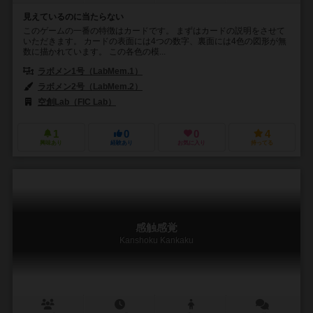
見えているのに当たらない
このゲームの一番の特徴はカードです。 まずはカードの説明をさせて
いただきます。 カードの表面には4つの数字、裏面には4色の図形が無
数に描かれています。 この各色の模...
ラボメン1号（LabMem.1）
ラボメン2号（LabMem.2）
空創Lab（FIC Lab）
1
0
0
4
興味あり
経験あり
お気に入り
持ってる
感触感覚
Kanshoku Kankaku