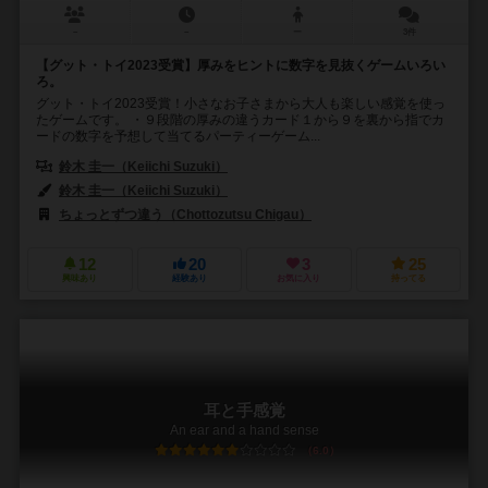
－
－
ー
3件
【グット・トイ2023受賞】厚みをヒントに数字を見抜くゲームいろい
ろ。
グット・トイ2023受賞！小さなお子さまから大人も楽しい感覚を使っ
たゲームです。 ・９段階の厚みの違うカード１から９を裏から指でカ
ードの数字を予想して当てるパーティーゲーム...
鈴木 圭一（Keiichi Suzuki）
鈴木 圭一（Keiichi Suzuki）
ちょっとずつ違う（Chottozutsu Chigau）
12
20
3
25
興味あり
経験あり
お気に入り
持ってる
耳と手感覚
An ear and a hand sense
6.0