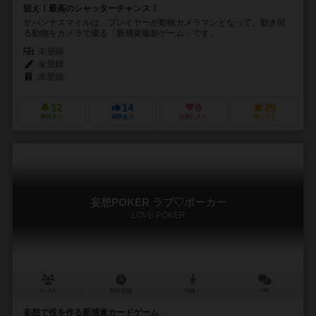
狙え！最高のシャッターチャンス！
サバンナスマイルは、プレイヤーが動物カメラマンとなって、動き回
る動物をカメラで撮る「新感覚撮影ゲーム」です。
未登録
未登録
未登録
12
14
0
25
興味あり
経験あり
お気に入り
持ってる
妄想POKER ラブ♡ポーカー
LOVE POKER
2～6人
10分前後
12歳～
0件
妄想で役を作る新感覚カードゲーム