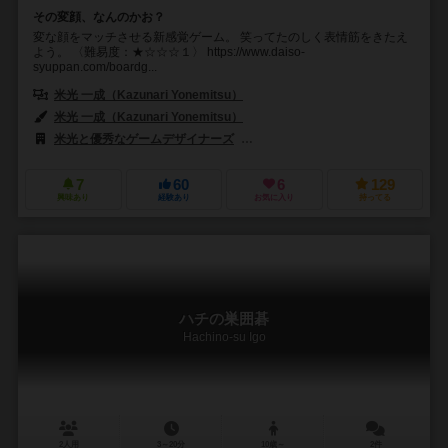
その変顔、なんのかお？
変な顔をマッチさせる新感覚ゲーム。 笑ってたのしく表情筋をきたえ
よう。 〈難易度：★☆☆☆１〉 https://www.daiso-
syuppan.com/boardg...
米光 一成（Kazunari Yonemitsu）
米光 一成（Kazunari Yonemitsu）
米光と優秀なゲームデザイナーズ
大創出版（Daiso Publishing）
7
60
6
129
興味あり
経験あり
お気に入り
持ってる
ハチの巣囲碁
Hachino-su Igo
2人用
3～20分
10歳～
2件