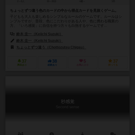
2～6人
10～20分
4歳～
1件
ちょっとずつ違う色のカードの中から得点カードを見抜くゲーム。
子どもも大人も楽しめるシンプルなルールのゲームです。ルールはシ
ンプルですが、普段、色にこだわりがある人や、色に携わる職業の
方、「いろ感覚」に自信を持つ方々も白熱するゲームです...
鈴木 圭一（Keiichi Suzuki）
鈴木 圭一（Keiichi Suzuki）
ちょっとずつ違う（Chottozutsu Chigau）
37
38
5
37
興味あり
経験あり
お気に入り
持ってる
秒感覚
Second sense