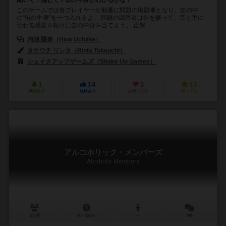
このゲームでは各プレイヤーが順番に問題の出題者となり、缶の中
に“缶の中身”を一つ入れるよ。 問題の回答者は缶を振って、音と手に
伝わる感覚を頼りに缶の中身を当てよう。 正解...
内池 陽奈（Hina Uchiike）
タケウチ リンタ（Rinta Takeuchi）
シェイクアップゲームズ（Shake Up Games）
1
14
3
11
興味あり
経験あり
お気に入り
持ってる
アルコホリック・メンバーズ
Alcoholic Members
6人用
90～120分
ー
0件