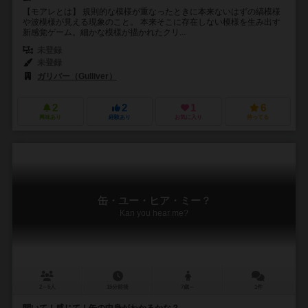
【モアレとは】 規則的な模様が重なったときに本来ないはずの縞模様
や波模様が見える現象のこと。 本来そこに存在しない模様を生み出す
新感覚ゲーム。細かな模様が描かれたクリ...
未登録
未登録
ガリバー（Gulliver）
2
2
1
6
興味あり
経験あり
お気に入り
持ってる
缶・ユー・ヒア・ミー？
Kan you hear me?
2～5人
15分前後
7歳～
1件
聞いて！感じて！缶の中身がわかるかな？