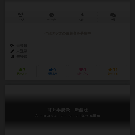
2～6人
5～30分
5歳～
0件
作品説明文の編集者を募集中
未登録
未登録
未登録
3
9
0
11
興味あり
経験あり
お気に入り
持ってる
耳と手感覚 新装版
An ear and an hand sence: New edition