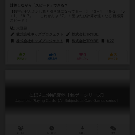
計算しながら「スピード」できる？
【数字がぜんぶ足し算と引き算になってるー！】 「3＋4」「9−2」「5
＋1」「8−7」——これぜんぶ「7」！ 遊ぶたび計算が速くなる 新感覚
スピード！
未登録
株式会社キッズプロジェクト
株式会社TRYBE
株式会社キッズプロジェクト
株式会社TRYBE
K2Z
2
0
0
3
興味あり
経験あり
お気に入り
持ってる
にほんご神経衰弱【勉ゲーシリーズ】
Japanese Playing Cards【All Subjects as Card Games series】
2～4人
5～10分
6歳～
0件