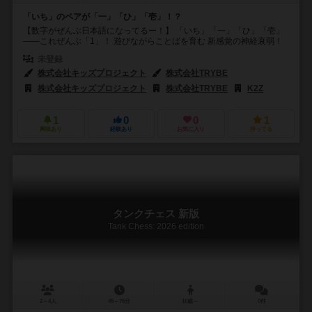
「いち」のペアが「一」「ひ」「壱」！？
【数字がぜんぶ日本語になってるー！】 「いち」「一」「ひ」「壱」
——これぜんぶ「1」！ 遊びながらことばを育む 新感覚の神経衰弱！
未登録
株式会社キッズプロジェクト
株式会社TRYBE
株式会社キッズプロジェクト
株式会社TRYBE
K2Z
1
0
0
1
興味あり
経験あり
お気に入り
持ってる
タンクチェス 新版
Tank Chess: 2026 edition
2～4人
45～75分
10歳～
0件