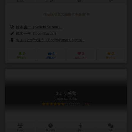
1～6人
5～20分
5歳～
0件
作品説明文の編集者を募集中
鈴木 圭一（Keiichi Suzuki）
鈴木 一平（Ippei Suzuki）
ちょっとずつ違う（Chottozutsu Chigau）
2
4
0
3
興味あり
経験あり
お気に入り
持ってる
1ミリ感覚
1mm kankaku
6.0
2～6人
10～20分
4歳～
2件