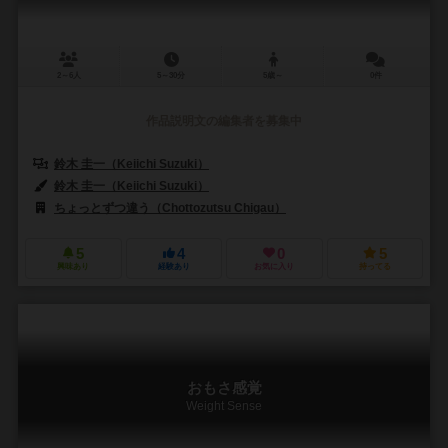
2～6人
5～30分
5歳～
0件
作品説明文の編集者を募集中
鈴木 圭一（Keiichi Suzuki）
鈴木 圭一（Keiichi Suzuki）
ちょっとずつ違う（Chottozutsu Chigau）
5
4
0
5
興味あり
経験あり
お気に入り
持ってる
おもさ感覚
Weight Sense