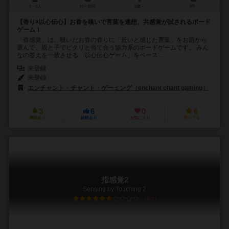
2～5人
10～20分
6歳～
0件
【香り×以心伝心】お香を嗅いで言葉を連想、共感覚が試されるボード
ゲーム！
「香感覚」は、嗅いだお香の香りに「近いと感じた言葉」をお題から
選んで、親と子でピタリと当て合う協力系のボードゲームです。 みん
なの答えを一致させる「以心伝心ゲーム」をベース...
未登録
未登録
エンチャント・チャント・ゲーミング（enchant chant gaming）
3
6
0
6
興味あり
経験あり
お気に入り
持ってる
指感覚2
Sensing by Touching 2
6.0