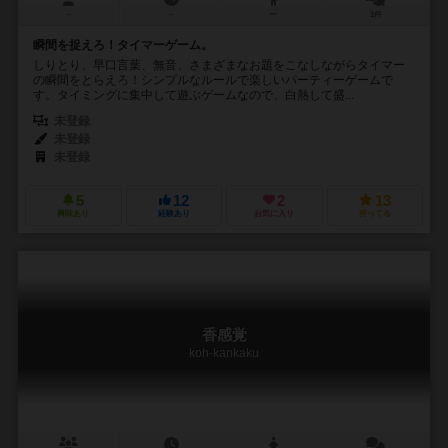
－
－
ー
1件
瞬間を捉えろ！タイマーゲーム。
しりとり、早口言葉、無音、さまざまなお題をこなしながらタイマー
の瞬間をとらえろ！シンプルなルールで楽しいパーティーゲームで
す。タイミングに集中して遊ぶゲームなので、白熱して盛...
未登録
未登録
未登録
5
12
2
13
興味あり
経験あり
お気に入り
持ってる
香感覚
koh-kankaku