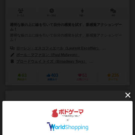
2～5人
20～30分
8歳～
4件
透明な板の上に線を引いて自分の感覚を試す、新感覚アクションゲー
ム！
透明な板の上に線を引いて自分の感覚を試す、新感覚アクションゲー
ム！
ローレン・エスコフィエール（Laurent Escoffier）
デヴィッド・フラン
ポール・マファヨン（Paul Mafayon）
ブロードウェイ トイズ（Broadway Toys）
ガラパボス・ジョゴス（Gal
63
403
51
235
興味あり
経験あり
お気に入り
持ってる
スティックゲーム
Stick game