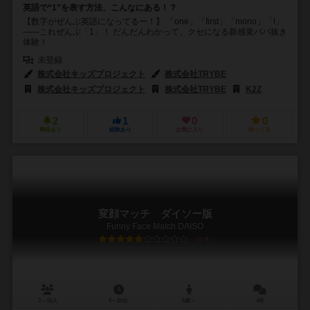
英語で“1”を表す方法、こんなにある！？
【数字がぜんぶ英語になってるー！】 「one」「first」「mono」「Ⅰ」
——これぜんぶ「1」！ だんだんわかって、クセになる新感覚ババ抜き
体験！
未登録
株式会社キッズプロジェクト
株式会社TRYBE
株式会社キッズプロジェクト
株式会社TRYBE
K2Z
2
1
0
0
興味あり
経験あり
お気に入り
持ってる
変顔マッチ ダイソー版
Funny Face Match DAISO
5.8
2～10人
5～20分
6歳～
4件