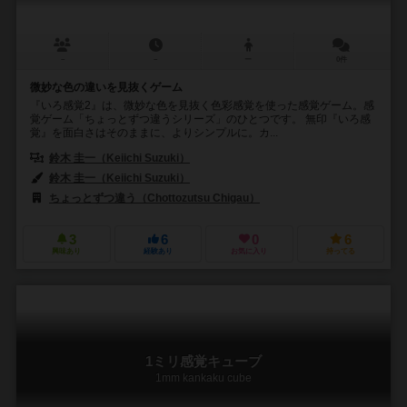
－
－
ー
0件
微妙な色の違いを見抜くゲーム
『いろ感覚2』は、微妙な色を見抜く色彩感覚を使った感覚ゲーム。感
覚ゲーム「ちょっとずつ違うシリーズ」のひとつです。 無印『いろ感
覚』を面白さはそのままに、よりシンプルに。カ...
鈴木 圭一（Keiichi Suzuki）
鈴木 圭一（Keiichi Suzuki）
ちょっとずつ違う（Chottozutsu Chigau）
3
6
0
6
興味あり
経験あり
お気に入り
持ってる
1ミリ感覚キューブ
1mm kankaku cube