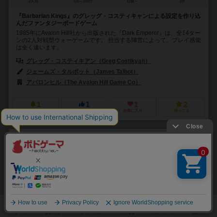
2人用
120～240分
12歳～
1件
『Barbarian Kings』のグレッグ・コスティキャンによる設定を作り込
んだファンタジーボードゲーム
1985年にAvalon Hill社から出版された『Dark Emperor』は、全14ター
ンの2人対戦型ウォーゲームです。 担当する陣営によって、プレイ感覚
は全く違います。
グレッグ・コスティキアン（Greg Costikyan）
ジェームズ・タルボット（James Talbot）
アバロンヒル（The Avalon Hill Game Co）
1
1
1
2
興味あり
経験あり
お気に入り
持ってる
文字禍ウント
Spell Count