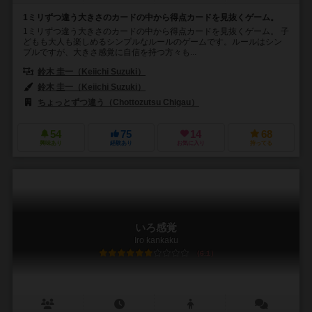
1ミリずつ違う大きさのカードの中から得点カードを見抜くゲーム。
1ミリずつ違う大きさのカードの中から得点カードを見抜くゲーム。 子
どもも大人も楽しめるシンプルなルールのゲームです。ルールはシン
プルですが、大きさ感覚に自信を持つ方々も...
鈴木 圭一（Keiichi Suzuki）
鈴木 圭一（Keiichi Suzuki）
ちょっとずつ違う（Chottozutsu Chigau）
54
75
14
68
興味あり
経験あり
お気に入り
持ってる
いろ感覚
Iro kankaku
6.1