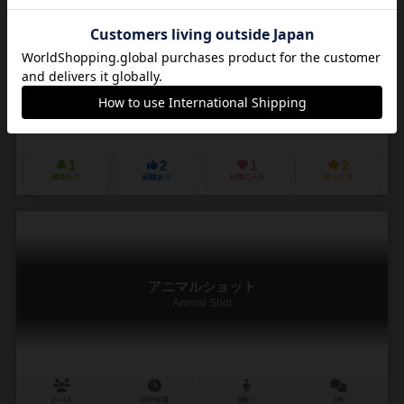
－
－
ー
0件
未登録
未登録
未登録
1
2
1
2
興味あり
経験あり
お気に入り
持ってる
アニマルショット
Animal Shot
2～4人
10分前後
6歳～
1件