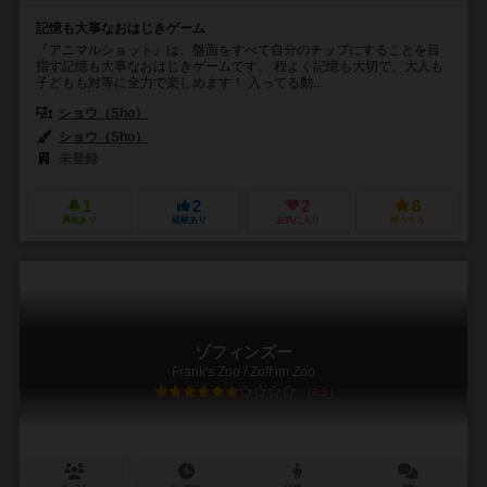
記憶も大事なおはじきゲーム
『アニマルショット』は、盤面をすべて自分のチップにすることを目
指す記憶も大事なおはじきゲームです。 程よく記憶も大切で、大人も
子どもも対等に全力で楽しめます！ 入ってる動...
ショウ（Sho）
ショウ（Sho）
未登録
1
2
2
6
興味あり
経験あり
お気に入り
持ってる
ゾフィンズー
Frank's Zoo / Zoff im Zoo
6.3