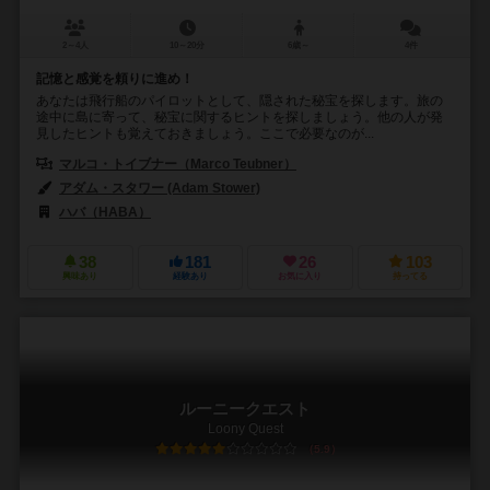
2～4人
10～20分
6歳～
4件
記憶と感覚を頼りに進め！
あなたは飛行船のパイロットとして、隠された秘宝を探します。旅の
途中に島に寄って、秘宝に関するヒントを探しましょう。他の人が発
見したヒントも覚えておきましょう。ここで必要なのが...
マルコ・トイブナー（Marco Teubner）
アダム・スタワー (Adam Stower)
ハバ（HABA）
38
181
26
103
興味あり
経験あり
お気に入り
持ってる
ルーニークエスト
Loony Quest
5.9