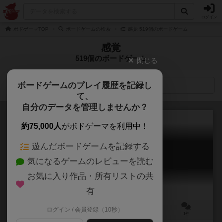
ログイン
ボドゲーマTOP
ボードゲームの検索
感覚 519個のボードゲーム
感覚
519個のボードゲーム
閉じる
ボードゲームのプレイ履歴を記録し
検索メニュー
て、
自分のデータを管理しませんか？
約75,000人
がボドゲーマを利用中！
遊んだボードゲームを記録する
指感覚
気になるゲームのレビューを読む
Yubi kankaku
6.0
お気に入り作品・所有リストの共
有
ログイン / 会員登録（10秒）
3～20人
2～8分
4歳～
1件