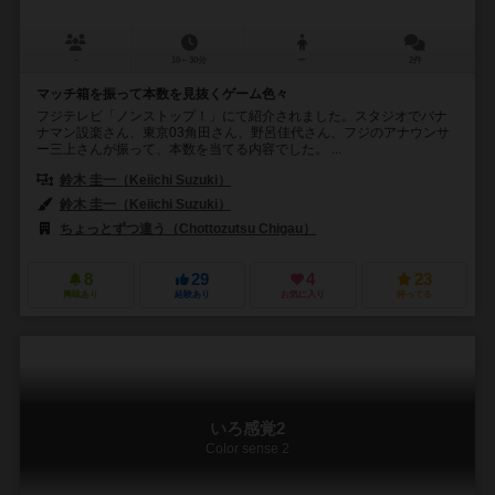
－
10～30分
ー
2件
マッチ箱を振って本数を見抜くゲーム色々
フジテレビ「ノンストップ！」にて紹介されました。スタジオでバナ
ナマン設楽さん、東京03角田さん、野呂佳代さん、フジのアナウンサ
ー三上さんが振って、本数を当てる内容でした。 ...
鈴木 圭一（Keiichi Suzuki）
鈴木 圭一（Keiichi Suzuki）
ちょっとずつ違う（Chottozutsu Chigau）
8
29
4
23
興味あり
経験あり
お気に入り
持ってる
いろ感覚2
Color sense 2