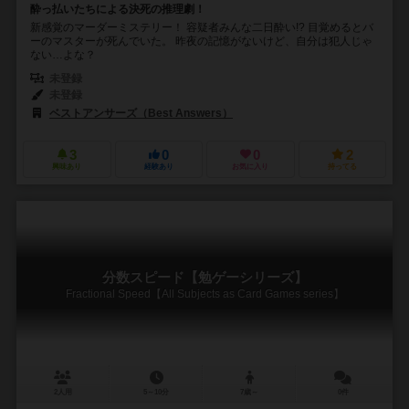
酔っ払いたちによる決死の推理劇！
新感覚のマーダーミステリー！ 容疑者みんな二日酔い!? 目覚めるとバ
ーのマスターが死んでいた。 昨夜の記憶がないけど、自分は犯人じゃ
ない…よな？
未登録
未登録
ベストアンサーズ（Best Answers）
3
0
0
2
興味あり
経験あり
お気に入り
持ってる
分数スピード【勉ゲーシリーズ】
Fractional Speed【All Subjects as Card Games series】
2人用
5～10分
7歳～
0件