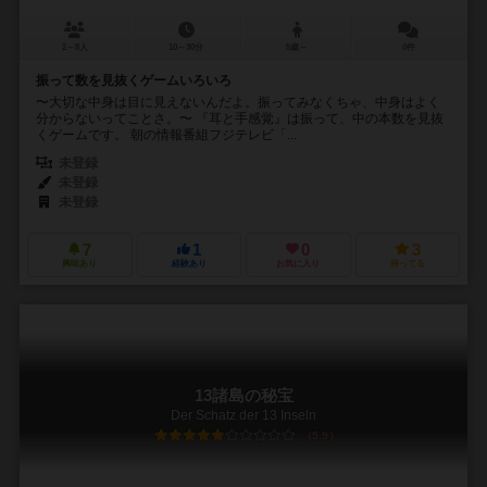
2～8人
10～30分
5歳～
0件
振って数を見抜くゲームいろいろ
〜大切な中身は目に見えないんだよ。振ってみなくちゃ、中身はよく
分からないってことさ。〜 『耳と手感覚』は振って、中の本数を見抜
くゲームです。 朝の情報番組フジテレビ「...
未登録
未登録
未登録
7
1
0
3
興味あり
経験あり
お気に入り
持ってる
13諸島の秘宝
Der Schatz der 13 Inseln
5.9