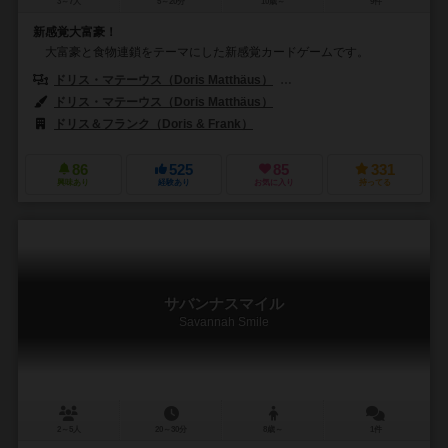
3～7人
5～20分
10歳～
9件
新感覚大富豪！
大富豪と食物連鎖をテーマにした新感覚カードゲームです。
ドリス・マテーウス（Doris Matthäus）
フランク・ネステル（Frank 
ドリス・マテーウス（Doris Matthäus）
ドリス＆フランク（Doris & Frank）
ミンドク（MINDOK）
P
86
525
85
331
興味あり
経験あり
お気に入り
持ってる
サバンナスマイル
Savannah Smile
2～5人
20～30分
8歳～
1件