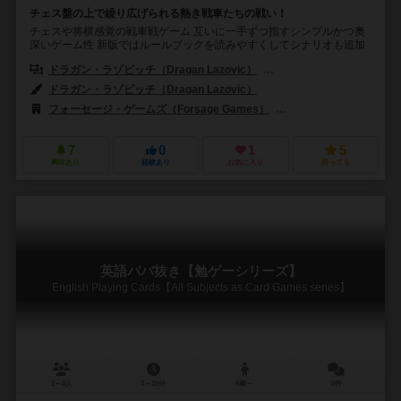
チェス盤の上で繰り広げられる熱き戦車たちの戦い！
チェスや将棋感覚の戦車戦ゲーム 互いに一手ずつ指すシンプルかつ奥
深いゲーム性 新版ではルールブックを読みやすくしてシナリオも追加
ドラガン・ラゾビッチ（Dragan Lazovic）
プレドラグ・ラゾビッチ（Pr
ドラガン・ラゾビッチ（Dragan Lazovic）
フォーセージ・ゲームズ（Forsage Games）
グラフィック・スタジオ・フ
7
0
1
5
興味あり
経験あり
お気に入り
持ってる
英語ババ抜き【勉ゲーシリーズ】
English Playing Cards【All Subjects as Card Games series】
2～4人
5～10分
6歳～
0件