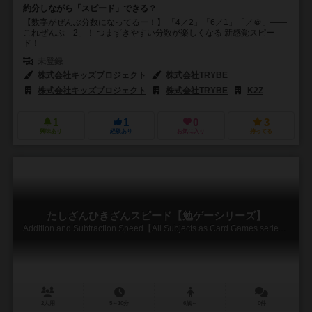
約分しながら「スピード」できる？
【数字がぜんぶ分数になってるー！】 「4／2」「6／1」「／＠」——
これぜんぶ「2」！ つまずきやすい分数が楽しくなる 新感覚スピー
ド！
未登録
株式会社キッズプロジェクト
株式会社TRYBE
株式会社キッズプロジェクト
株式会社TRYBE
K2Z
1
1
0
3
興味あり
経験あり
お気に入り
持ってる
たしざんひきざんスピード【勉ゲーシリーズ】
Addition and Subtraction Speed【All Subjects as Card Games series】
2人用
5～10分
6歳～
0件