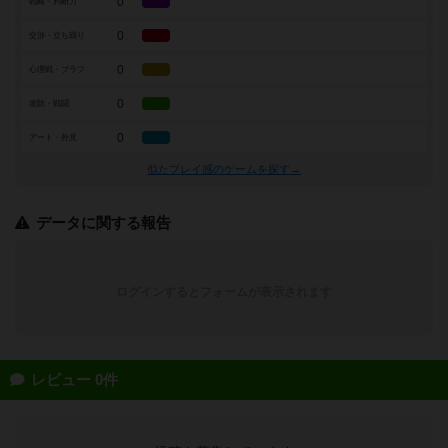
0
戦略・判断力
0
交渉・立ち回り
0
心理戦・ブラフ
0
攻防・戦闘
0
アート・外見
似たプレイ感のゲームを探す→
データに関する報告
ログインするとフォームが表示されます
レビュー 0件