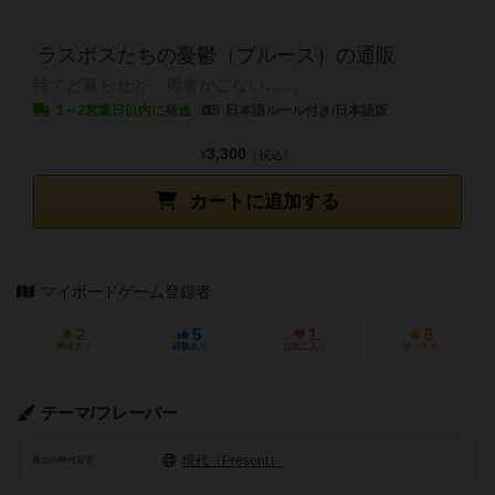
ラスボスたちの憂鬱（ブルース）の通販
待てど暮らせど、勇者がこない……
1～2営業日以内に発送
日本語ルール付き/日本語版
3,300
¥
（税込）
カートに追加する
マイボードゲーム登録者
2
5
1
6
興味あり
経験あり
お気に入り
持ってる
テーマ/フレーバー
現代（Present）
舞台の時代背景