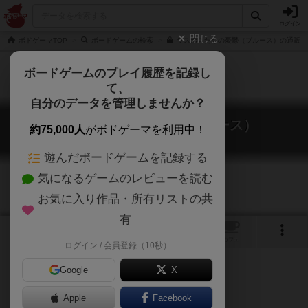
ログイン
閉じる
ボドゲーマTOP
ボードゲームの検索
ラスボスたちの憂鬱（ブルース）の通販/
ボードゲームのプレイ履歴を記録し
て、
自分のデータを管理しませんか？
ラスボスたちの憂鬱（ブルース）
約75,000人
がボドゲーマを利用中！
The Final Bosses’ Blues
遊んだボードゲームを記録する
気になるゲームのレビューを読む
お気に入り作品・所有リストの共
有
10
トップ
画像
動画
レビュー
カフェ
ログイン / 会員登録（10秒）
Google
X
Apple
Facebook