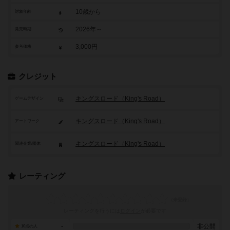
10歳から
対象年齢
2026年～
発売時期
3,000円
参考価格
クレジット
キングスロード（King's Road）
ゲームデザイン
キングスロード（King's Road）
アートワーク
キングスロード（King's Road）
関連企業/団体
レーティング
レーティングを行うには
ログイン
が必要です
-
非公開
10点の人