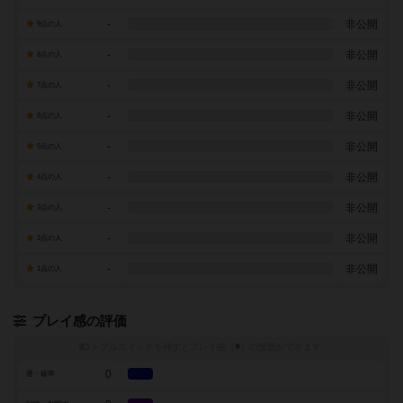
-
非公開
9点の人
-
非公開
8点の人
-
非公開
7点の人
-
非公開
6点の人
-
非公開
5点の人
-
非公開
4点の人
-
非公開
3点の人
-
非公開
2点の人
-
非公開
1点の人
プレイ感の評価
トグルスイッチを押すとプレイ感（
※
）の投票ができます
0
運・確率