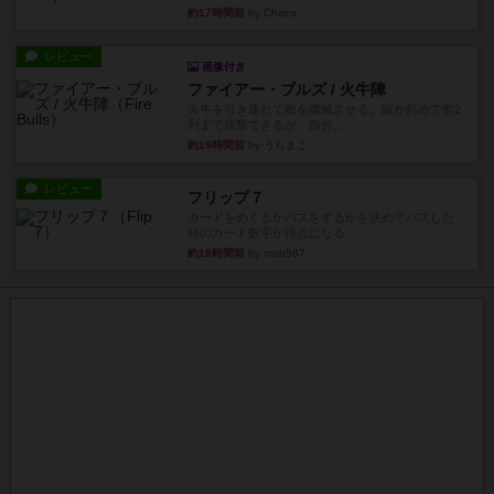
約17時間前
by Chaco
レビュー
画像付き
ファイアー・ブルズ / 火牛陣
火牛を引き連れて敵を殲滅させる。縦か斜めで前2
列まで攻撃できるが、自分...
約19時間前
by うらまこ
レビュー
フリップ７
カードをめくるかパスをするかを決めてパスした
時のカード数字が得点になる...
約19時間前
by mob567