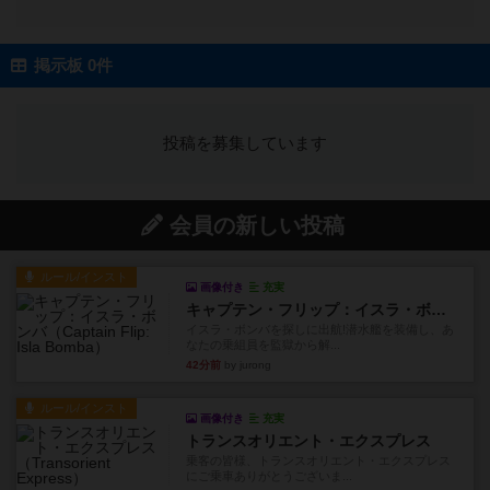
掲示板 0件
投稿を募集しています
会員の新しい投稿
ルール/インスト
画像付き
充実
キャプテン・フリップ：イスラ・ボンバ
イスラ・ボンバを探しに出航!潜水艦を装備し、あ
なたの乗組員を監獄から解...
42分前
by jurong
ルール/インスト
画像付き
充実
トランスオリエント・エクスプレス
乗客の皆様、トランスオリエント・エクスプレス
にご乗車ありがとうございま...