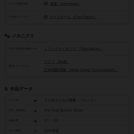
冒険（Adventure）
ゲームの基本目的
カードゲーム（Card Game）
その他のコンセプト
メカニクス
トリックテイキング（Trick-taking）
得点や資源等の獲得ルール
ブラフ（Bluff）
頻出するメカニクス
正体隠匿/隠蔽（Mafia Game / Concealment）
作品データ
ラスボスたちの憂鬱（ブルース）
タイトル
The Final Bosses’ Blues
原題・英題表記
3人～4人
参加人数
20分前後
プレイ時間