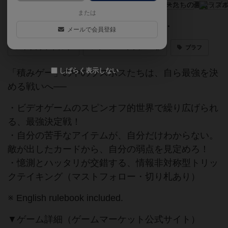
または
待てど暮らせど、勇者がこない……
メールで会員登録
トリックテイキング
ゲームマーケット2026春
ブラフ
しばらく表示しない
「積みゲー」の中のラスボスたちは、自ら最強を決
める戦いへ──
・ビデオゲームのスピンオフ的世界で繰り広げられ
る、最強決定戦！
・自分の苦手なアイテムが、自分だけわからない。
敵が出したカードから、自分の弱点を見定めろ！
・憶測とハッタリが交錯する、情報非対称型トリッ
クテイキング（マストフォロー・切り札あり）
※ English rulebook included.
▼ゲーム詳細（ゲームマーケット公式サイト）