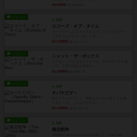
約8時間前
by nabekoh
レビュー
充実
エコーズ・オブ・タイム
カードゲームにファイナルファンタジーのアクテ
ィブタイムバトル（もしくは...
約12時間前
by ジェイとと
レビュー
シャット・ザ・ボックス
とてもシンプルなダイスゲーム。2つのダイスを振
って、出目の合計を自分の...
約12時間前
by OSAっち
レビュー
充実
オバケだぞ～
対人アナログプレイ。簡単なルールで誰とでも遊
べるゲーム。こんなの子ども...
約14時間前
by おーちゃん
レビュー
充実
南北戦争
1983年にVictory Gamesが出版した『The Civil ...