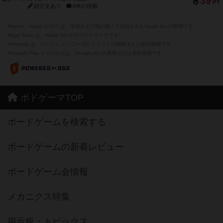
39
PT
紹介文あり
6件の投稿
※Apple、Apple のロゴ は、米国および他の国々で登録されたApple Inc.の商標です。
※App Store は、Apple Inc.のサービスマークです。
※Android は、グーグル インコーポレイテッドの商標または登録商標です。
※Google Play とそのロゴは、Google Inc.の商標または登録商標です。
ボドゲーマTOP
ボードゲームを検索する
ボードゲームの新着レビュー
ボードゲーム会情報
メカニクス特集
掲示板・トピックス