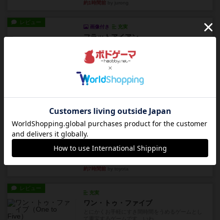
約1時間前
by jurong
レビュー
画像付き
充実
フラットアイアン
世界に浸れる度 ☆☆☆☆★楽しさ ☆☆☆☆★
タイパ ☆☆☆☆☆マンハッ...
約3時間前
by DKnewyork
レビュー
花火：スターマイン
自分のカードは見えず他のプレイヤーのカードが
見える状態でカードを教えた...
約4時間前
by mob567
レビュー
充実
アンダー・ザ・テーブラー
笑えるバカゲームを集めているライトゲーマーと
してのレビューです。正体隠...
約7時間前
by toyota
レビュー
充実
ワン・トゥ・ファイブ
とにかくお手軽にすき間時間をうめるゲームとし
て重宝するゲームです。いわ...