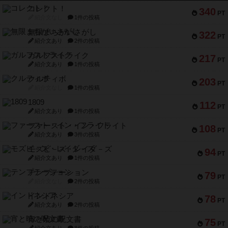
コレクト！
340
PT
紹介文なし
1件の投稿
無限まちがいさがし
322
PT
紹介文あり
2件の投稿
ガルフストライク
217
PT
紹介文あり
1件の投稿
クルティボ
203
PT
紹介文なし
1件の投稿
1809
112
PT
紹介文あり
1件の投稿
ファースト・イン・フライト
108
PT
紹介文あり
3件の投稿
モズビ－ズ・レイダ－ズ
94
PT
紹介文あり
1件の投稿
テンプテーション
79
PT
紹介文なし
2件の投稿
インドネシア
78
PT
紹介文あり
2件の投稿
宵と暁の呪文書
75
PT
紹介文あり
8件の投稿