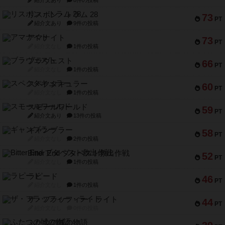
リスボン・トラム 28
73
PT
紹介文あり
9件の投稿
アマナイト
73
PT
紹介文なし
1件の投稿
ブラヴェスト
66
PT
紹介文なし
1件の投稿
スペクタキュラー
60
PT
紹介文なし
1件の投稿
スモールワールド
59
PT
紹介文あり
13件の投稿
ギャンブラー
58
PT
紹介文なし
2件の投稿
Bitter End ブタペスト救出作戦
52
PT
紹介文なし
1件の投稿
ラピード
46
PT
紹介文なし
1件の投稿
ザ・フラッフィー・ライト
44
PT
紹介文なし
0件の投稿
ふたつの城の物語