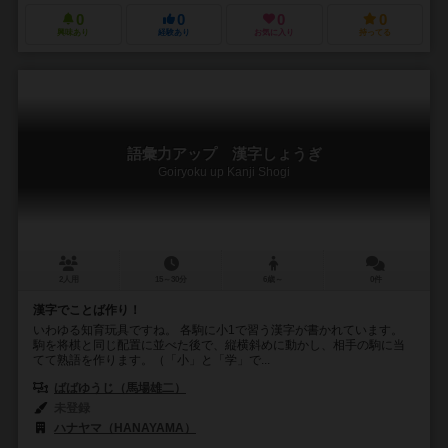
0
0
0
0
興味あり
経験あり
お気に入り
持ってる
語彙力アップ 漢字しょうぎ
Goiryoku up Kanji Shogi
2人用
15～30分
6歳～
0件
漢字でことば作り！
いわゆる知育玩具ですね。 各駒に小1で習う漢字が書かれています。
駒を将棋と同じ配置に並べた後で、縦横斜めに動かし、相手の駒に当
てて熟語を作ります。（「小」と「学」で...
ばばゆうじ（馬場雄二）
未登録
ハナヤマ（HANAYAMA）