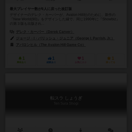
最大プレイヤー数が6人に戻った改訂版
デザイナーのデレク・カーバーが、Avalon Hill社のために、新作の
『New World(90)』をデザインした縁で、同じ1990年に『Showbiz』
の第３版も出版され...
デレク・カーバー（Derek Carver）
ジョージ・I・パリッシュ・ジュニア（George I. Parrish, Jr.）
アバロンヒル（The Avalon Hill Game Co）
1
1
1
1
興味あり
経験あり
お気に入り
持ってる
転スラ しょうぎ
Ten Sura Shogi