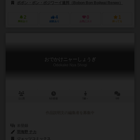
ボボン・ボン・ボジワーイ連邦（Bobon Bon Bojiwai Renpo）
2
4
0
1
興味あり
経験あり
お気に入り
持ってる
おでかけニャーしょうぎ
Odekake Nya Shogi
2人用
5分前後
7歳～
0件
作品説明文の編集者を募集中
未登録
羽海野 チカ
ジェッツコミックス