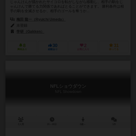
じゃんけんが描かれたサイコロを転がしながら移動し、相手の駒をじ
ゃんけんで勝てる力関係であればとることができます。 勝利条件は相
手の駒を全滅させるか、相手のゴールを奪うか...
梅田 龍一（Ryuichi Umeda）
未登録
学研（Gakken）
8
30
2
31
興味あり
経験あり
お気に入り
持ってる
NFLショウダウン
NFL Showdown
2人用
20～40分
8歳～
1件