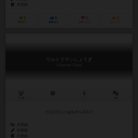
未登録
3
1
0
5
興味あり
経験あり
お気に入り
持ってる
ウルトラマンしょうぎ
Ultraman Shogi
2人用
－
ー
0件
作品説明文の編集者を募集中
未登録
未登録
未登録