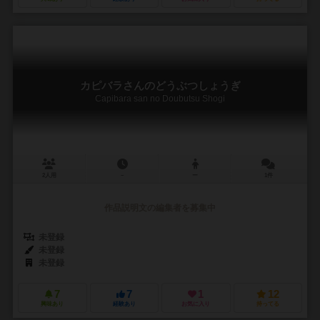
カピバラさんのどうぶつしょうぎ
Capibara san no Doubutsu Shogi
2人用
－
ー
1件
作品説明文の編集者を募集中
未登録
未登録
未登録
7
7
1
12
興味あり
経験あり
お気に入り
持ってる