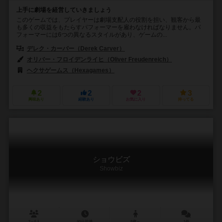
上手に劇場を経営していきましょう
このゲームでは、プレイヤーは劇場支配人の役割を担い、観客から最
も多くの収益をもたらすパフォーマーを雇わなければなりません。パ
フォーマーには6つの異なるスタイルがあり、ゲームの...
デレク・カーバー（Derek Carver）
オリバー・フロイデンライヒ（Oliver Freudenreich）
ヘクサゲームス（Hexagames）
2
2
2
3
興味あり
経験あり
お気に入り
持ってる
ショウビズ
Showbiz
2～6人
90分前後
8歳～
1件