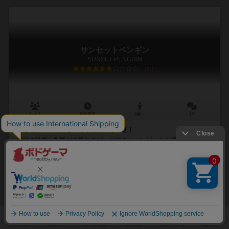
サンセットペンギン
SUNSET PENGUIN
6.1
2～6人
10分前後
6歳～
1件
同じ色のペンギンをいち早く見つけ出せ！
瞬時の計算と判断が大事なスピードアクションゲーム！ 準備10秒！ル
ール説明1分！プレイ時間10分！ お手軽にワイワイ盛り上がれますよ\
(//∇//)\ 空模様カードを加...
ショウ（Sho）
ショウ（Sho）
未登録
5
14
4
16
興味あり
経験あり
お気に入り
持ってる