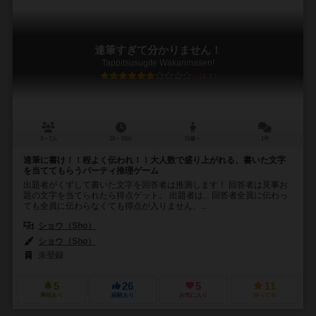
達筆すぎて分かりません！
Tappitsusugite Wakarimasen!
6.1
3～7人
10～15分
10歳～
1件
達筆に書け！！程よく伝われ！！大人数で盛り上がれる、書いた文字
を当ててもらうパーティ推理ゲーム
出題者がくずして書いた文字を回答者は推測します！ 回答者は見事お
題の文字を当てられたら得点ゲット。 出題者は、回答者全員に伝わっ
ても全員に伝わらなくても得点が入りません、...
ショウ（Sho）
ショウ（Sho）
未登録
5
26
5
11
興味あり
経験あり
お気に入り
持ってる