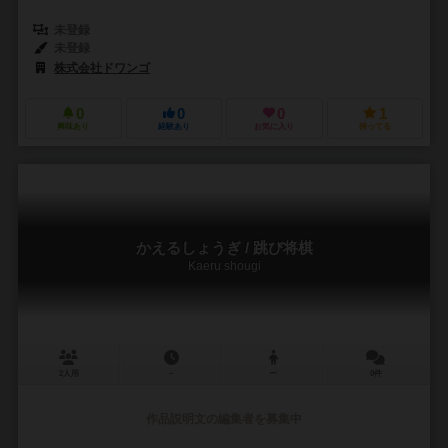
未登録
未登録
株式会社ドワンゴ
0
0
0
1
興味あり
経験あり
お気に入り
持ってる
かえるしょうぎ / 跳び将棋
Kaeru shougi
2人用
－
ー
0件
作品説明文の編集者を募集中