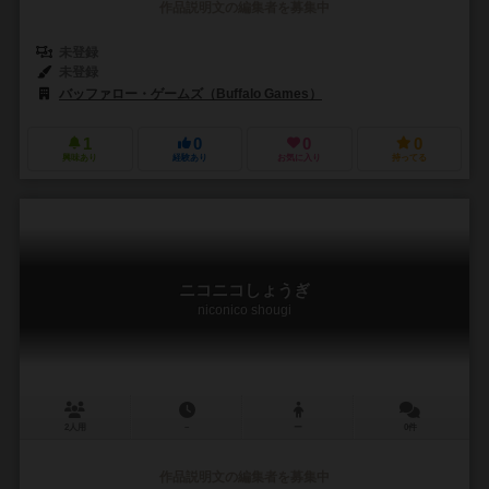
作品説明文の編集者を募集中
未登録
未登録
バッファロー・ゲームズ（Buffalo Games）
1
0
0
0
興味あり
経験あり
お気に入り
持ってる
ニコニコしょうぎ
niconico shougi
2人用
－
ー
0件
作品説明文の編集者を募集中