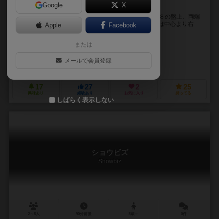
Google
X
誰とでも対等に戦えるアブストラクトもどき
２人対戦専用。 持ち駒は７人の兵隊と王、８駒。 ８✕８の盤上、両端
の一辺にお互いの駒をそれぞれにズラリと並べる。 王は中心より右
Apple
Facebook
か、左のどちらかに配置。 あとの兵隊は...
または
松本 テルオ（Teruo Matsumoto）
未登録
メールで会員登録
エポック社（EPOCH）
17
27
2
25
興味あり
経験あり
お気に入り
持ってる
しばらく表示しない
ショウビズ
Showbiz
2～8人
90分前後
8歳～
0件