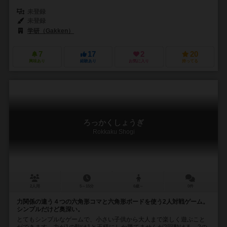
未登録
未登録
学研（Gakken）
7
17
2
20
興味あり
経験あり
お気に入り
持ってる
ろっかくしょうぎ
Rokkaku Shogi
2人用
5～15分
6歳～
0件
力関係の違う４つの六角形コマと六角形ボードを使う2人対戦ゲーム。
シンプルだけど奥深い。
とてもシンプルなゲームで、小さい子供から大人まで楽しく遊ぶこと
ができます。力が1の駒は1と王様にしか勝てませんが2回動ける。2の