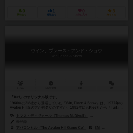
0
1
0
3
興味あり
経験あり
お気に入り
持ってる
ウイン、プレース・アンド・ショウ
Win, Place & Show
3～6人
120分前後
8歳～
3件
『Turf』のオリジナル版です。
1966年に3M社から登場していた『Win, Place & Show』は、1977年の
Avalon Hill版の方が有名なのですが、1992年にもKlee社から『Turf』...
トマス・ディヴォール（Thomas M. Divoll）
ジョン・レイリー（John B
未登録
アバロンヒル（The Avalon Hill Game Co）
3M
クレー（Klee