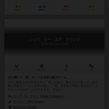
3
10
3
5
興味あり
経験あり
お気に入り
持ってる
ショウ・ミー・ユア・サウンド
show me your sound
2～8人
20～30分
7歳～
1件
音を聞いて「罠」カードを見破る協力ゲーム。
3×3に配置された写真の中に「罠」があり、親はそれを知っています。
親は特設サイトから音声を流し、「罠」の写真と関係があるかどうか
のヒントを出すことができます。 子はヒン...
ホープ・S・ファン（Hope S. Hwang）
ゲイリー・キム（Gary Ki
オーリン（Olin Jeong）
Gat Game Studio