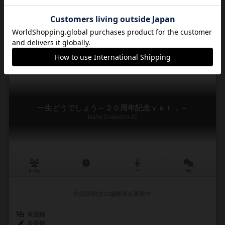
ラール・デソザ（Lar DeSouza）
ブラッド＆カードストックゲームズ（Blood & Cardstock Games）
0
0
0
0
興味あり
経験あり
お気に入り
持ってる
一生どうでしょう～２０周年記念ｖｅｒ．～
Issho Dodesho 20
3～6人
－
ー
0件
作品説明文の編集者を募集中
未登録
未登録