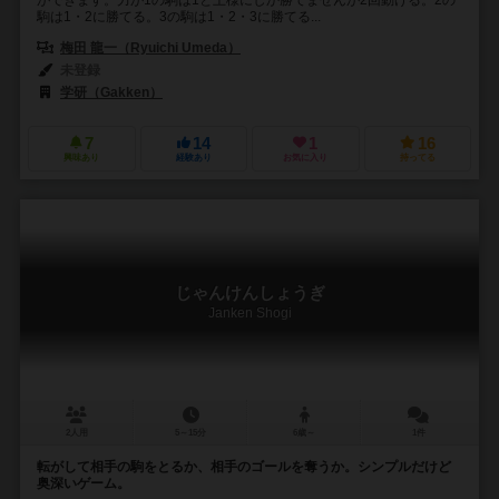
駒は1・2に勝てる。3の駒は1・2・3に勝てる...
梅田 龍一（Ryuichi Umeda）
未登録
学研（Gakken）
7
14
1
16
興味あり
経験あり
お気に入り
持ってる
じゃんけんしょうぎ
Janken Shogi
2人用
5～15分
6歳～
1件
転がして相手の駒をとるか、相手のゴールを奪うか。シンプルだけど
奥深いゲーム。