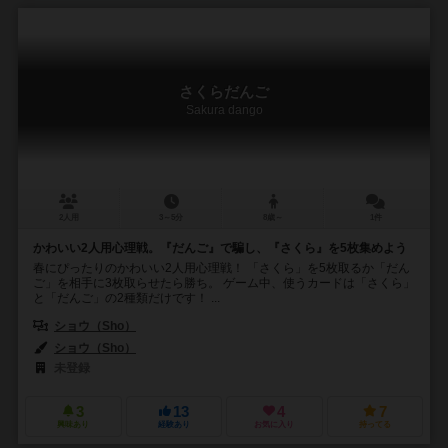
さくらだんご
Sakura dango
2人用
3～5分
8歳～
1件
かわいい2人用心理戦。『だんご』で騙し、『さくら』を5枚集めよう
春にぴったりのかわいい2人用心理戦！ 「さくら」を5枚取るか「だん
ご」を相手に3枚取らせたら勝ち。 ゲーム中、使うカードは「さくら」
と「だんご」の2種類だけです！ ...
ショウ（Sho）
ショウ（Sho）
未登録
3
13
4
7
興味あり
経験あり
お気に入り
持ってる