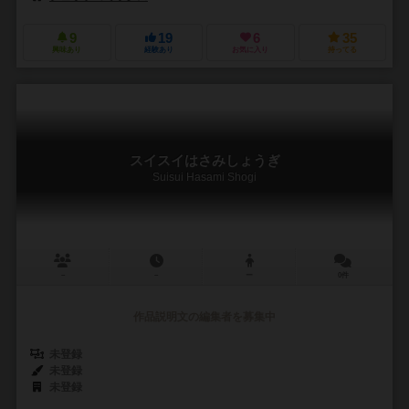
9
19
6
35
興味あり
経験あり
お気に入り
持ってる
スイスイはさみしょうぎ
Suisui Hasami Shogi
－
－
ー
0件
作品説明文の編集者を募集中
未登録
未登録
未登録