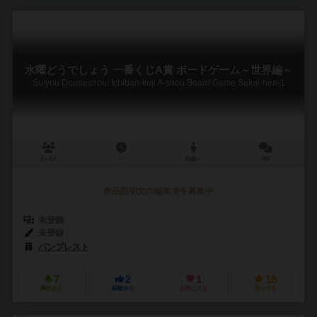
水曜どうでしょう 一番くじA賞 ボードゲーム～世界編～
Suiyou Doudeshou: Ichiban-kuji A-shou Board Game Sekai-hen-1
2～4人
－
15歳～
0件
作品説明文の編集者を募集中
未登録
未登録
バンプレスト
7
2
1
16
興味あり
経験あり
お気に入り
持ってる