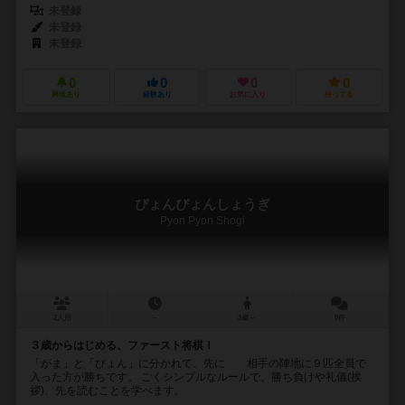
未登録
未登録
未登録
0
0
0
0
興味あり
経験あり
お気に入り
持ってる
ぴょんぴょんしょうぎ
Pyon Pyon Shogi
2人用
－
3歳～
0件
３歳からはじめる、ファースト将棋！
「がま」と「ぴょん」に分かれて、先に 相手の陣地に９匹全員で
入った方が勝ちです。 ごくシンプルなルールで、勝ち負けや礼儀(挨
拶)、先を読むことを学べます。