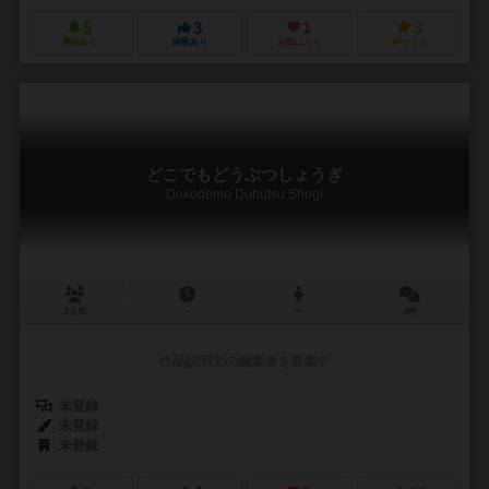
5
3
1
3
興味あり
経験あり
お気に入り
持ってる
どこでもどうぶつしょうぎ
Dokodemo Dobutsu Shogi
2人用
－
ー
0件
作品説明文の編集者を募集中
未登録
未登録
未登録