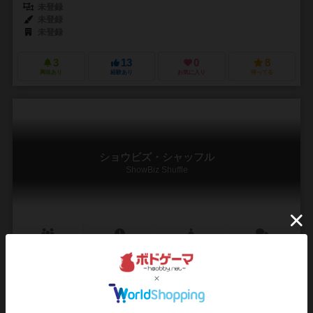
未登録
未登録
未登録
3
13
0
8
興味あり
経験あり
お気に入り
持ってる
ショウビズ・シャッフル
ShowBiz Shuffle
2～5人
30分前後
12歳～
0件
作品説明文の編集者を募集中
ウェンドランド・ジョアン（Joan Wendland）