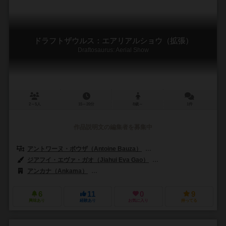
ドラフトザウルス：エアリアルショウ（拡張）
Draftosaurus: Aerial Show
2～5人
15～20分
8歳～
1件
作品説明文の編集者を募集中
アントワーヌ・ボウザ（Antoine Bauza）
コランタン・レブラット（Cor
ジアフイ・エヴァ・ガオ（Jiahui Eva Gao）
ロマン・クハースキー（Ro
アンカナ（Ankama）
ボードゲームボックス（Board Game Box）
6
11
0
9
興味あり
経験あり
お気に入り
持ってる