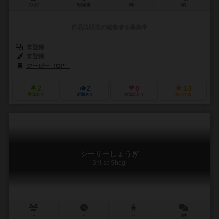
2人用
5分前後
6歳～
0件
作品説明文の編集者を募集中
未登録
未登録
ジーピー（GP）
2
2
0
13
興味あり
経験あり
お気に入り
持ってる
シーサーしょうぎ
Shi-sa Shogi
－
－
ー
0件