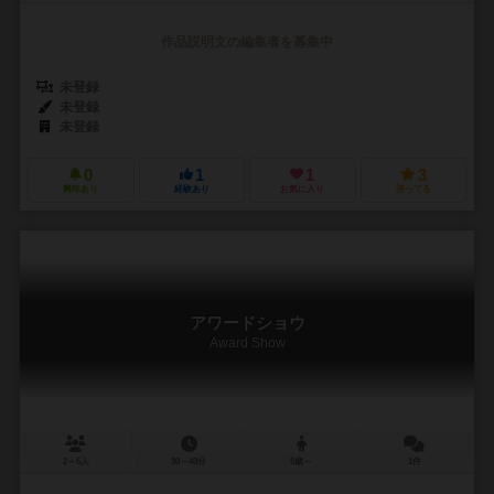
作品説明文の編集者を募集中
未登録
未登録
未登録
0
1
1
3
興味あり
経験あり
お気に入り
持ってる
アワードショウ
Award Show
2～6人
30～40分
8歳～
1件