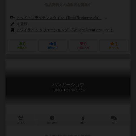
作品説明文の編集者を募集中
トッド・ブライテンスタイン（Todd Breitenstein）
ケリー・ブライテン
未登録
トワイライト クリエーションズ（Twilight Creations, Inc.）
0
0
0
1
興味あり
経験あり
お気に入り
持ってる
ハンガーショウ
HUNGER: The Show
2～6人
15～20分
7歳～
1件