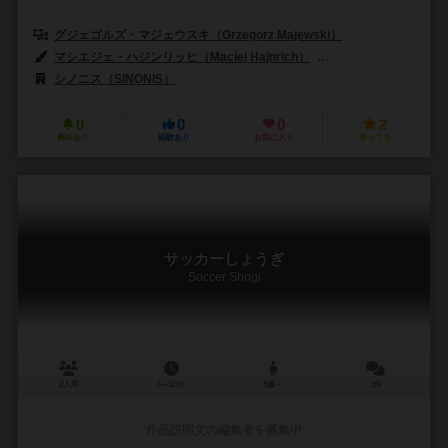
グジェゴルズ・マジェウスキ（Grzegorz Majewski）
マシエジェ・ハジンリッヒ（Maciej Hajnrich）
ユリ・シパキン（Yuri 
シノニス（SINONIS）
0
0
0
2
興味あり
経験あり
お気に入り
持ってる
サッカーしょうぎ
Soccer Shogi
2人用
5～10分
6歳～
1件
作品説明文の編集者を募集中