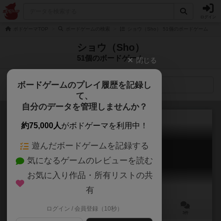
ログイン
ボドゲーマTOP
ボードゲームの検索
ショウ（Sho） 51個のボードゲーム
ショウ（Sho）
51個のボードゲーム
閉じる
ボードゲームのプレイ履歴を記録し
検索メニュー
て、
自分のデータを管理しませんか？
約75,000人
がボドゲーマを利用中！
遊んだボードゲームを記録する
ショウグン
気になるゲームのレビューを読む
Shogun
お気に入り作品・所有リストの共
有
ログイン / 会員登録（10秒）
2人用
10分前後
8歳～
3件