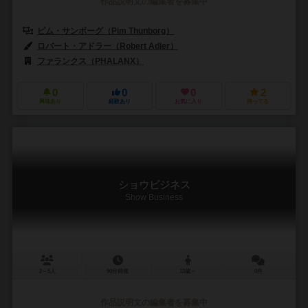
作品説明文の編集者を募集中
ピム・サンボーグ（Pim Thunborg）
ロバート・アドラー（Robert Adler）
ファランクス（PHALANX）
0
0
0
2
興味あり
経験あり
お気に入り
持ってる
ショウビジネス
Show Business
2～5人
90分前後
13歳～
0件
作品説明文の編集者を募集中