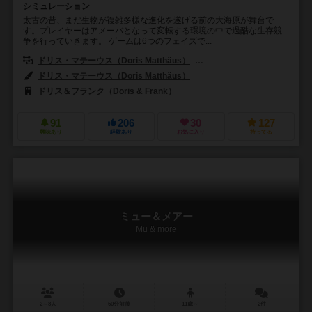
シミュレーション
太古の昔、まだ生物が複雑多様な進化を遂げる前の大海原が舞台で
す。プレイヤーはアメーバとなって変転する環境の中で過酷な生存競
争を行っていきます。 ゲームは6つのフェイズで...
ドリス・マテーウス（Doris Matthäus）
フランク・ネステル（Frank 
ドリス・マテーウス（Doris Matthäus）
ドリス＆フランク（Doris & Frank）
ズィーマンゲームズ（Z-Man G
91
206
30
127
興味あり
経験あり
お気に入り
持ってる
ミュー＆メアー
Mu & more
2～8人
60分前後
11歳～
2件