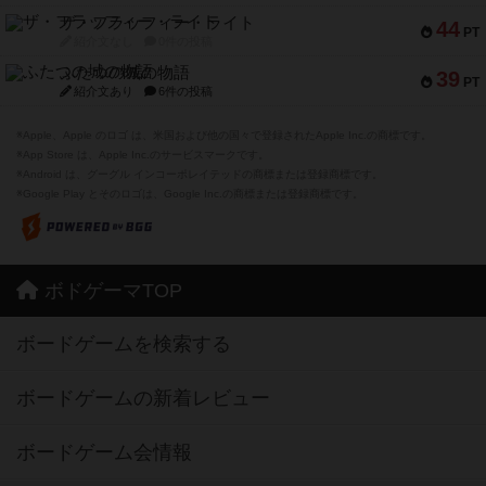
ザ・フラッフィー・ライト
44
PT
紹介文なし
0件の投稿
ふたつの城の物語
39
PT
紹介文あり
6件の投稿
※Apple、Apple のロゴ は、米国および他の国々で登録されたApple Inc.の商標です。
※App Store は、Apple Inc.のサービスマークです。
※Android は、グーグル インコーポレイテッドの商標または登録商標です。
※Google Play とそのロゴは、Google Inc.の商標または登録商標です。
ボドゲーマTOP
ボードゲームを検索する
ボードゲームの新着レビュー
ボードゲーム会情報