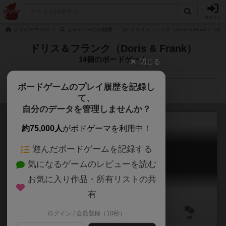
ログイン
ボドゲーマTOP
ボードゲームの検索
ドリス＆フランク（Doris & Frank） 1
ドリス＆フランク（Doris & Frank）
14個のボードゲーム
閉じる
ボードゲームのプレイ履歴を記録し
検索メニュー
て、
自分のデータを管理しませんか？
約75,000人
がボドゲーマを利用中！
遊んだボードゲームを記録する
ゾフィンズー
気になるゲームのレビューを読む
Frank's Zoo / Zoff im Zoo
6.3
お気に入り作品・所有リストの共
有
ログイン / 会員登録（10秒）
3～7人
5～20分
10歳～
9件