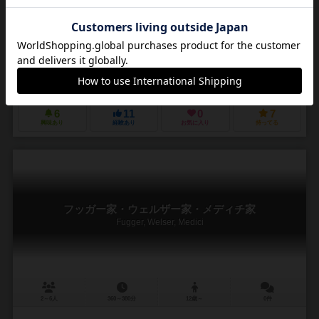
バナナリパブリック🍌 ブラフ/マジョリティ 裏向きに並ぶ得点札(親分)
の下に 裏向きで手札(賄賂)を置く 1枚置くたびに 得点札(親分)か列の1
ヶ所を見れる...
ドリス・マテーウス（Doris Matthäus）
フランク・ネステル（Frank 
ルシフェル
シュピーレ フォン ドリス&フランク（Spiele von Doris & Frank）
6
11
0
7
興味あり
経験あり
お気に入り
持ってる
フッガー家・ウェルザー家・メディチ家
Fugger, Welser, Medici
2～6人
360～380分
12歳～
0件