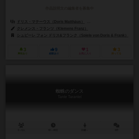
作品説明文の編集者を募集中
ドリス・マテーウス（Doris Matthäus）
フランク・ネステル（Frank 
クレメンス・フランツ（Klemens Franz）
シュピーレ フォン ドリス&フランク（Spiele von Doris & Frank）
3
9
1
3
興味あり
経験あり
お気に入り
持ってる
蜘蛛のダンス
Tante Tarantel
3～5人
30～40分
10歳～
0件