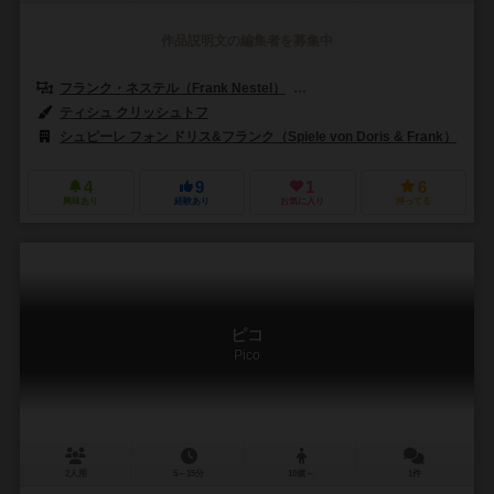
作品説明文の編集者を募集中
フランク・ネステル（Frank Nestel）
ドリス・マテーウス（Doris Ma
ティシュ クリッシュトフ
シュピーレ フォン ドリス&フランク（Spiele von Doris & Frank）
4
9
1
6
興味あり
経験あり
お気に入り
持ってる
ピコ
Pico
2人用
5～15分
10歳～
1件