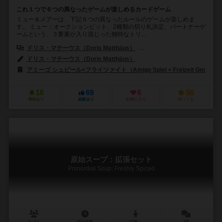
これ１つで６つの異なったゲームが楽しめるカードゲーム
ミュー＆メアーは、下記６つの異なったルールのゲームが楽しめま
す。 ミュー：オークションビット、2種類の切り札決定、パートナーゲ
ームという、３要素が入り混じった独特なトリ...
ドリス・マテーウス（Doris Matthäus）
フランク・ネステル（Frank 
ドリス・マテーウス（Doris Matthäus）
アミーゴ シュピール+フライツァイト（Amigo Spiel + Freizeit GmbH）
18
69
6
56
興味あり
経験あり
お気に入り
持ってる
原始スープ：拡張セット
Primordial Soup: Freshly Spiced
3～6人
90分前後
12歳～
0件