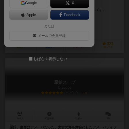
Google
X
新感覚大富豪！
大富豪と食物連鎖をテーマにした新感覚カードゲームです。
Apple
Facebook
ドリス・マテーウス（Doris Matthäus）
フランク・ネステル（Frank 
ドリス・マテーウス（Doris Matthäus）
または
ドリス＆フランク（Doris & Frank）
ミンドク（MINDOK）
P
メールで会員登録
86
525
85
331
興味あり
経験あり
お気に入り
持ってる
しばらく表示しない
原始スープ
Ursuppe
6.0
3～4人
90分前後
12歳～
5件
原始、生命はアメーバだった。太古の海を舞台にしたアメーバライフ