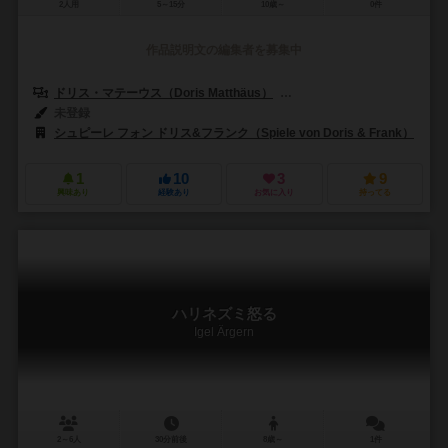
2人用
5～15分
10歳～
0件
作品説明文の編集者を募集中
ドリス・マテーウス（Doris Matthäus）
フランク・ネステル（Frank 
未登録
シュピーレ フォン ドリス&フランク（Spiele von Doris & Frank）
1
10
3
9
興味あり
経験あり
お気に入り
持ってる
ハリネズミ怒る
Igel Ärgern
2～6人
30分前後
8歳～
1件