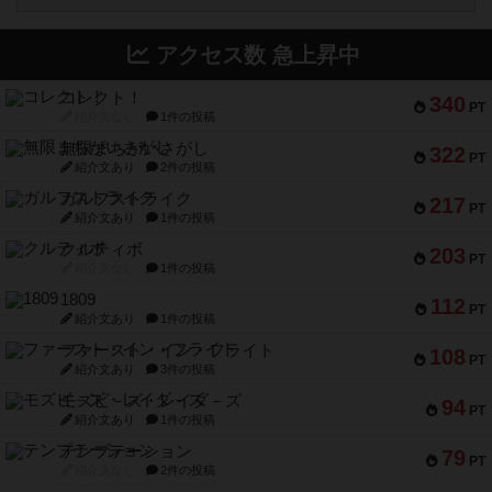
アクセス数 急上昇中
コレクト！
340
PT
紹介文なし
1件の投稿
無限まちがいさがし
322
PT
紹介文あり
2件の投稿
ガルフストライク
217
PT
紹介文あり
1件の投稿
クルティボ
203
PT
紹介文なし
1件の投稿
1809
112
PT
紹介文あり
1件の投稿
ファースト・イン・フライト
108
PT
紹介文あり
3件の投稿
モズビ－ズ・レイダ－ズ
94
PT
紹介文あり
1件の投稿
テンプテーション
79
PT
紹介文なし
2件の投稿