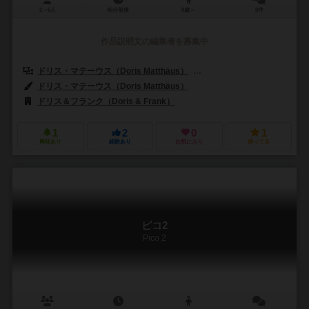
2～6人
45分前後
8歳～
0件
作品説明文の編集者を募集中
ドリス・マテーウス（Doris Matthäus）
フランク・ネステル（Frank 
ドリス・マテーウス（Doris Matthäus）
ドリス＆フランク（Doris & Frank）
1
2
0
1
興味あり
経験あり
お気に入り
持ってる
ピコ2
Pico 2