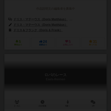
作品説明文の編集者を募集中
ドリス・マテーウス（Doris Matthäus）
フランク・ネステル（Frank 
ドリス・マテーウス（Doris Matthäus）
ドリス＆フランク（Doris & Frank）
5
24
5
31
興味あり
経験あり
お気に入り
持ってる
ロバのレース
Esels-Rennen
2～6人
15分前後
8歳～
1件