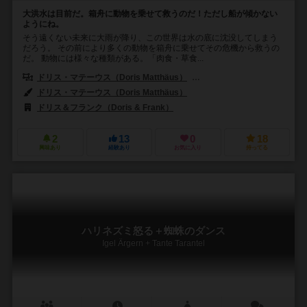
大洪水は目前だ。箱舟に動物を乗せて救うのだ！ただし船が傾かない
ようにね。
そう遠くない未来に大雨が降り、この世界は水の底に沈没してしまう
だろう。 その前により多くの動物を箱舟に乗せてその危機から救うの
だ。 動物には様々な種類がある。「肉食・草食...
ドリス・マテーウス（Doris Matthäus）
フランク・ネステル（Frank 
ドリス・マテーウス（Doris Matthäus）
ドリス＆フランク（Doris & Frank）
PSゲームズ（PS-Games）
2
13
0
18
興味あり
経験あり
お気に入り
持ってる
ハリネズミ怒る＋蜘蛛のダンス
Igel Ärgern + Tante Tarantel