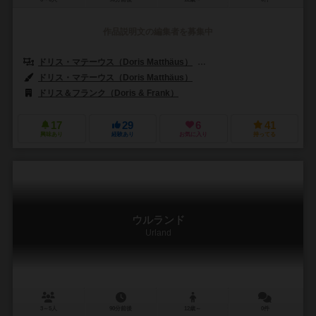
作品説明文の編集者を募集中
ドリス・マテーウス（Doris Matthäus）
フランク・ネステル（Frank 
ドリス・マテーウス（Doris Matthäus）
ドリス＆フランク（Doris & Frank）
ズィーマンゲームズ（Z-Man G
17
29
6
41
興味あり
経験あり
お気に入り
持ってる
ウルランド
Urland
3～5人
90分前後
12歳～
0件