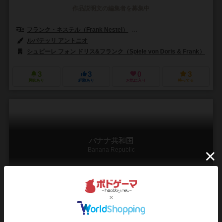
作品説明文の編集者を募集中
フランク・ネステル（Frank Nestel）
ドリス・マテーウス（Doris Ma
ルパテッリ アントニオ
シュピーレ フォン ドリス&フランク（Spiele von Doris & Frank）
3
3
0
3
興味あり
経験あり
お気に入り
持ってる
バナナ共和国
Banana Republic
2～5人
10～20分
11歳～
1件
バナナリパブリック→通称：バナリパ