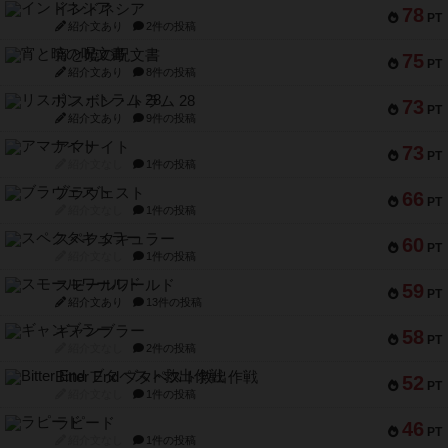
インドネシア
78
PT
紹介文あり
2件の投稿
宵と暁の呪文書
75
PT
紹介文あり
8件の投稿
リスボン・トラム 28
73
PT
紹介文あり
9件の投稿
アマナイト
73
PT
紹介文なし
1件の投稿
ブラヴェスト
66
PT
紹介文なし
1件の投稿
スペクタキュラー
60
PT
紹介文なし
1件の投稿
スモールワールド
59
PT
紹介文あり
13件の投稿
ギャンブラー
58
PT
紹介文なし
2件の投稿
Bitter End ブタペスト救出作戦
52
PT
紹介文なし
1件の投稿
ラピード
46
PT
紹介文なし
1件の投稿