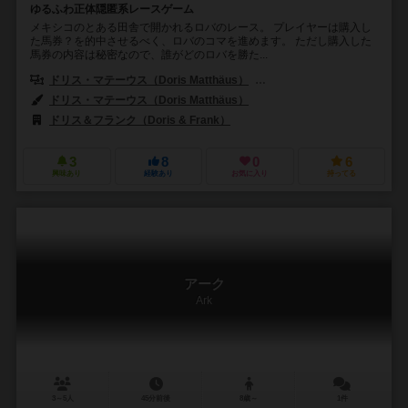
ゆるふわ正体隠匿系レースゲーム
メキシコのとある田舎で開かれるロバのレース。 プレイヤーは購入し
た馬券？を的中させるべく、ロバのコマを進めます。 ただし購入した
馬券の内容は秘密なので、誰がどのロバを勝た...
ドリス・マテーウス（Doris Matthäus）
フランク・ネステル（Frank 
ドリス・マテーウス（Doris Matthäus）
ドリス＆フランク（Doris & Frank）
3
8
0
6
興味あり
経験あり
お気に入り
持ってる
アーク
Ark
3～5人
45分前後
8歳～
1件