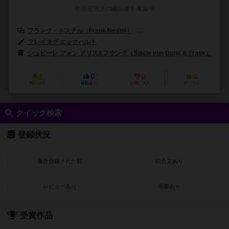
作品説明文の編集者を募集中
フランク・ネステル（Frank Nestel）
ドリス・マテーウス（Doris Ma
フレイタグ エックハルト
シュピーレ フォン ドリス&フランク（Spiele von Doris & Frank）
1
0
0
0
興味あり
経験あり
お気に入り
持ってる
クイック検索
登録状況
最近登録された順
紹介文あり
レビューあり
画像あり
受賞作品