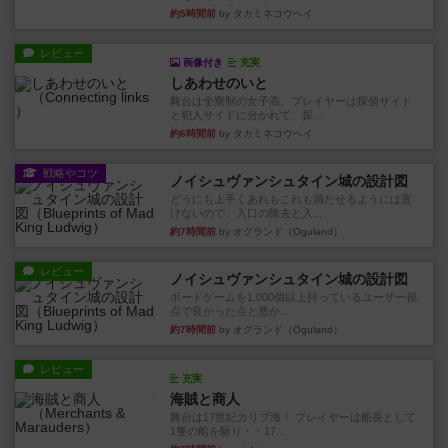
約5時間前
by タカミネコウヘイ
レビュー
画像付き
充実
しあわせのいと
舞台は全寮制の女子高。プレイヤーは探偵サイド
と犯人サイドに分かれて、探...
約6時間前
by タカミネコウヘイ
戦略やコツ
ノイシュヴァンシュタイン城の設計図
どうにも上手くあれもこれも満たせるようには置
けないので、入口の除去と入...
約7時間前
by オグランド（Oguland）
レビュー
ノイシュヴァンシュタイン城の設計図
ボードゲームを1,000個以上持っているユーザー視
点で良かった点と悪か...
約7時間前
by オグランド（Oguland）
レビュー
充実
海賊と商人
舞台は17世紀カリブ海！ プレイヤーは船長として
1隻の船を駆り・・17...