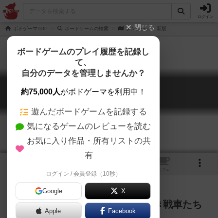
ログイン
閉じる
ボドゲーマTOP
ボードゲームの検索
タンクチェス 新版
ボードゲームのプレイ履歴を記録し
て、
自分のデータを管理しませんか？
タンクチェス 新版
約75,000人
がボドゲーマを利用中！
Tank Chess: 2026 edition
遊んだボードゲームを記録する
気になるゲームのレビューを読む
お気に入り作品・所有リストの共
有
2
トップ
画像
動画
レビュー
カフェ
ログイン / 会員登録（10秒）
Google
X
チェス盤の上で繰り広げられる熱き戦車たち
Apple
Facebook
の戦い！