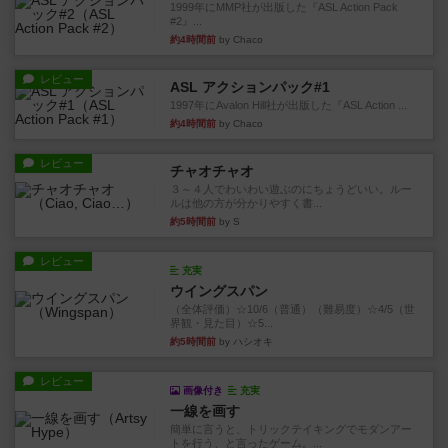
1999年にMMP社が出版した『ASL Action Pack
#2』...
約4時間前
by Chaco
レビュー
ASL アクションパック#1
1997年にAvalon Hill社が出版した『ASL Action ...
約4時間前
by Chaco
レビュー
チャオチャオ
３～４人でわいわい遊ぶのにちょうどいい。ルー
ルは他の方が分かりやすく書...
約5時間前
by S
レビュー
充実
ウイングスパン
（全体評価）☆10/6（普通）（難易度）☆4/5（世
界観・見た目）☆5...
約5時間前
by ハシオキ
レビュー
画像付き
充実
一線を画す
簡単に言うと、トリックテイキングでモダンアー
トを行う、と言ったゲーム。...