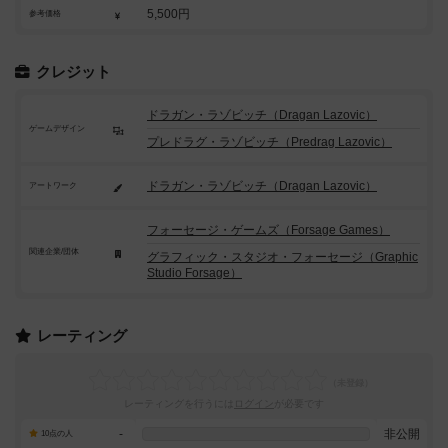
5,500円
参考価格
クレジット
ドラガン・ラゾビッチ（Dragan Lazovic）
ゲームデザイン
プレドラグ・ラゾビッチ（Predrag Lazovic）
ドラガン・ラゾビッチ（Dragan Lazovic）
アートワーク
フォーセージ・ゲームズ（Forsage Games）
関連企業/団体
グラフィック・スタジオ・フォーセージ（Graphic
Studio Forsage）
レーティング
レーティングを行うには
ログイン
が必要です
-
非公開
10点の人