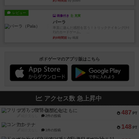
約7時間前
by yuishi
レビュー
画像付き
充実
パーラ
率直に遊んだ感想を言う！トリックテイキング(ﾄﾘ
ﾃ)のカードゲーム。 ...
約9時間前
by 鳴屋
ボドゲーマのアプリ版はこちら
アクセス数 急上昇中
フリップ７：復讐心とともに
487
PT
紹介文なし
2件の投稿
コンテナ
148
PT
紹介文なし
1件の投稿