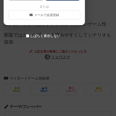
または
チェスや将棋感覚の戦車戦ゲーム
メールで会員登録
互いに一手ずつ指すシンプルかつ奥深いゲーム性
新版ではルールブックを読みやすくしてシナリオも
しばらく表示しない
追加
上記文章の執筆にご協力くださった方
リョウスケ
マイボードゲーム登録者
6
0
1
6
興味あり
経験あり
お気に入り
持ってる
テーマ/フレーバー