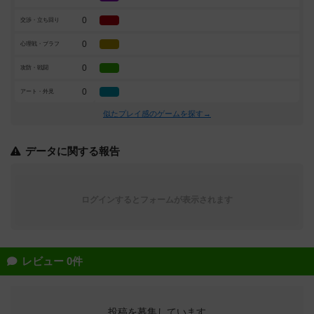
0
交渉・立ち回り
0
心理戦・ブラフ
0
攻防・戦闘
0
アート・外見
似たプレイ感のゲームを探す→
データに関する報告
ログインするとフォームが表示されます
レビュー 0件
投稿を募集しています