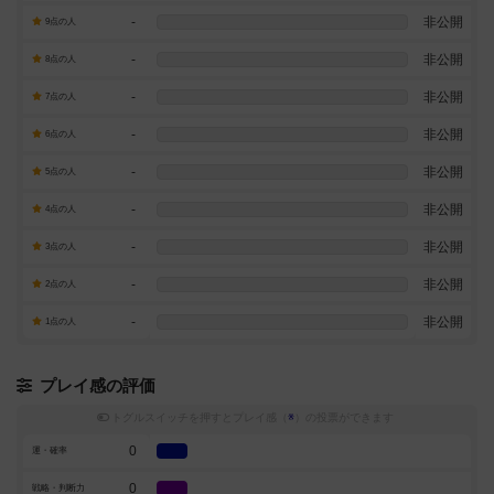
-
非公開
9点の人
-
非公開
8点の人
-
非公開
7点の人
-
非公開
6点の人
-
非公開
5点の人
-
非公開
4点の人
-
非公開
3点の人
-
非公開
2点の人
-
非公開
1点の人
プレイ感の評価
トグルスイッチを押すとプレイ感（
※
）の投票ができます
0
運・確率
0
戦略・判断力