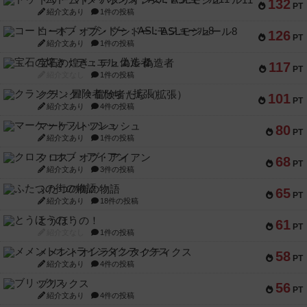
ドゥームド・バタリオンズ：ASLモジュール11
132
PT
紹介文あり
1件の投稿
コード・オブ・ブシドー：ASLモジュール8
126
PT
紹介文あり
1件の投稿
宝石の煌き：デュエル 偽造者
117
PT
紹介文なし
1件の投稿
クランク! ：冒険者たち（拡張）
101
PT
紹介文あり
4件の投稿
マーケットフレッシュ
80
PT
紹介文あり
1件の投稿
クロス・オブ・アイアン
68
PT
紹介文あり
3件の投稿
ふたつの街の物語
65
PT
紹介文あり
18件の投稿
とうほうの！
61
PT
紹介文なし
1件の投稿
メメントオンラインタクティクス
58
PT
紹介文あり
4件の投稿
ブリックス
56
PT
紹介文あり
4件の投稿