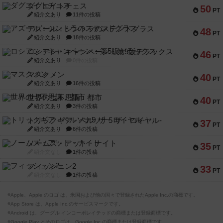
ダグエイトチェス
50
PT
紹介文あり
11件の投稿
アズール：シントラのステンドグラス
48
PT
紹介文あり
18件の投稿
ロシアン・キャンペーン：第5版デラックス
46
PT
紹介文あり
0件の投稿
マスクメン
40
PT
紹介文あり
16件の投稿
世界の七不思議：都市
40
PT
紹介文あり
3件の投稿
トリックギア - ペルソナ5 ザ・ロイヤル-
37
PT
紹介文あり
6件の投稿
ノームズ・アット・ナイト
35
PT
紹介文なし
1件の投稿
フィッシェン2
33
PT
紹介文なし
1件の投稿
※Apple、Apple のロゴ は、米国および他の国々で登録されたApple Inc.の商標です。
※App Store は、Apple Inc.のサービスマークです。
※Android は、グーグル インコーポレイテッドの商標または登録商標です。
※Google Play とそのロゴは、Google Inc.の商標または登録商標です。