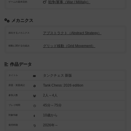
戦争/軍事（War / Militaly）
ゲームの基本目的
メカニクス
アブストラクト（Abstract Strategy）
頻出するメカニクス
グリッド移動（Grid Movement）
移動に関する仕組み
作品データ
タンクチェス 新版
タイトル
Tank Chess: 2026 edition
原題・英題表記
2人～4人
参加人数
45分～75分
プレイ時間
10歳から
対象年齢
2026年～
発売時期