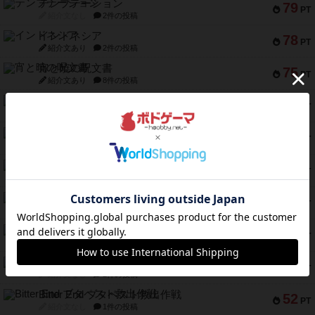
テンプテーション
79
PT
紹介文なし
2件の投稿
インドネシア
78
PT
紹介文あり
2件の投稿
宵と暁の呪文書
75
PT
紹介文あり
8件の投稿
リスボン・トラム 28
73
PT
紹介文あり
9件の投稿
アマナイト
73
PT
紹介文なし
1件の投稿
ブラヴェスト
66
PT
紹介文なし
1件の投稿
スペクタキュラー
60
PT
紹介文なし
1件の投稿
スモールワールド
59
PT
紹介文あり
13件の投稿
ギャンブラー
58
PT
紹介文なし
2件の投稿
Bitter End ブタペスト救出作戦
52
PT
紹介文なし
1件の投稿