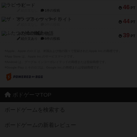
ラピード
46
PT
紹介文なし
1件の投稿
ザ・フラッフィー・ライト
44
PT
紹介文なし
0件の投稿
ふたつの城の物語
39
PT
紹介文あり
6件の投稿
※Apple、Apple のロゴ は、米国および他の国々で登録されたApple Inc.の商標です。
※App Store は、Apple Inc.のサービスマークです。
※Android は、グーグル インコーポレイテッドの商標または登録商標です。
※Google Play とそのロゴは、Google Inc.の商標または登録商標です。
ボドゲーマTOP
ボードゲームを検索する
ボードゲームの新着レビュー