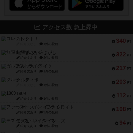
アクセス数 急上昇中
コレクト！
340
PT
紹介文なし
1件の投稿
無限まちがいさがし
322
PT
紹介文あり
2件の投稿
ガルフストライク
217
PT
紹介文あり
1件の投稿
クルティボ
203
PT
紹介文なし
1件の投稿
1809
112
PT
紹介文あり
1件の投稿
ファースト・イン・フライト
108
PT
紹介文あり
3件の投稿
モズビ－ズ・レイダ－ズ
94
PT
紹介文あり
1件の投稿