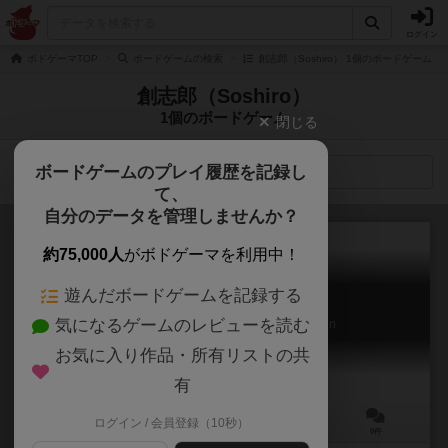
ログイン
ボドゲーマTOP
ボードゲームの検索
創志郎（Soshiro） 1個のボードゲーム
創志郎（Soshiro）
1個のボードゲーム
閉じる
ボードゲームのプレイ履歴を記録し
検索メニュー
て、
自分のデータを管理しませんか？
約75,000人
がボドゲーマを利用中！
遊んだボードゲームを記録する
なんで？２中高生編
気になるゲームのレビューを読む
Why? ２ Middle and High School Version
お気に入り作品・所有リストの共
有
ログイン / 会員登録（10秒）
1～5人
30分前後
12歳～
0件