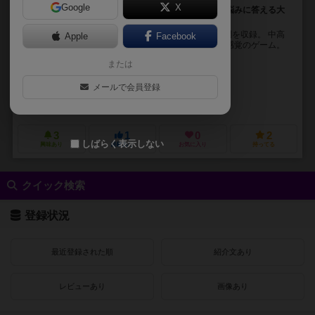
Google
X
君は中高生を論破できるか？現役の中学生・高校生の悩みに答える大
喜利感覚ゲーム。
100人以上の現役の中学生・高校生から集めた生の疑問を収録。 中高
Apple
Facebook
生の疑問に説得力のある回答ができるかを競う大喜利感覚のゲーム。
子育て中のお父さんが作ったなんでシリーズ...
または
創志郎（Soshiro）
メールで会員登録
ヒガシ マサユキ（Masayuki Higashi）
未登録
3
1
0
2
しばらく表示しない
興味あり
経験あり
お気に入り
持ってる
クイック検索
登録状況
最近登録された順
紹介文あり
レビューあり
画像あり