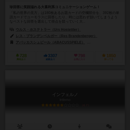
珍回答に笑顔溢れる大喜利系コミュニケーションゲーム！
「私の世界の見方」は180枚あるお題カードの空欄部分を、392枚の単
語カードでユーモラスに回答したり、時には思わず頷いてしまうよう
なベストな回答を選出して得点を競っていく大...
ウルス・ホステトラー（Urs Hostettler）
レス・ブランデンベルガー（Res Brandenberger）
アバッカスシュピール（ABACUSSPIELE）
ファタ モルガナ シュピーレ（
728
3307
798
1850
興味あり
経験あり
お気に入り
持ってる
インフェルノ
Inferno
6.7