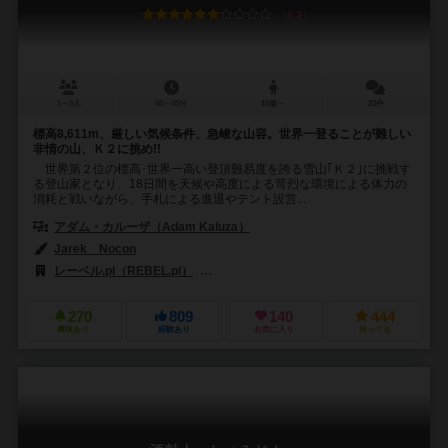
6.3
1～5人
60～80分
10歳～
23件
標高8,611m、厳しい気候条件、急峻な山容。世界一登ることが難しい
非情の山、Ｋ２に挑め!!
世界第２位の標高･世界一高い登頂難易度を誇る雪山｢Ｋ２｣に挑戦す
る登山家となり、18日間を天候や高度による苛烈な環境による体力の
消耗と戦いながら、手札による進退やテント設営...
アダム・カルーザ（Adam Kaluza）
Jarek Nocon
レーベル.pl（REBEL.pl）
テンデイズゲームズ（Tendays Games）
270
809
140
444
興味あり
経験あり
お気に入り
持ってる