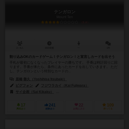
テンガロン
Mount Ten
5.8
2～6人
15分前後
ー
1件
割り込みOKのカードゲーム！テンガロン！と宣言しカードを出そう
手札が最初になくなったプレイヤーの勝ちです。 手番は時計回りに回
ります。手番が来たら、条件にあったカードを出していきます。 ただ
し、テンガロンという特別なカードの...
居椿 善久（Yoshihisa Itsubaki）
ピグフォン
フジワラカイ（Kai Fujiwara）
サイ企画（Sai Kikaku）
テンデイズゲームズ（Tendays Games）
17
241
22
109
興味あり
経験あり
お気に入り
持ってる