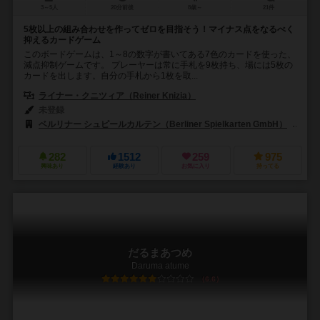
3～5人
20分前後
8歳～
21件
5枚以上の組み合わせを作ってゼロを目指そう！マイナス点をなるべく
抑えるカードゲーム
このボードゲームは、1～8の数字が書いてある7色のカードを使った、
減点抑制ゲームです。 プレーヤーは常に手札を9枚持ち、場には5枚の
カードを出します。自分の手札から1枚を取...
ライナー・クニツィア（Reiner Knizia）
未登録
ベルリナー シュピールカルテン（Berliner Spielkarten GmbH）
ア
282
1512
259
975
興味あり
経験あり
お気に入り
持ってる
だるまあつめ
Daruma atume
6.6