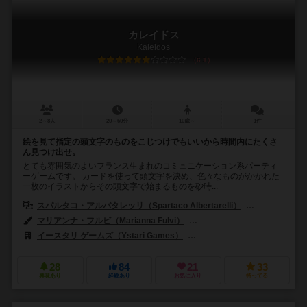
カレイドス
Kaleidos
6.1
2～8人
20～60分
10歳～
1件
絵を見て指定の頭文字のものをこじつけでもいいから時間内にたくさ
ん見つけ出せ。
とても雰囲気のよいフランス生まれのコミュニケーション系パーティ
ーゲームです。 カードを使って頭文字を決め、色々なものがかかれた
一枚のイラストからその頭文字で始まるものを砂時...
スパルタコ・アルバタレッリ（Spartaco Albertarelli）
アンジェロ・ズ
マリアンナ・フルビ（Marianna Fulvi）
エレナ・プレッテ（Elena Pr
イースタリ ゲームズ（Ystari Games）
テンデイズゲームズ（Tenday
28
84
21
33
興味あり
経験あり
お気に入り
持ってる