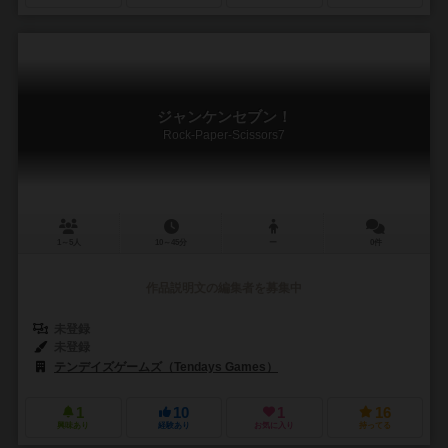
ジャンケンセブン！
Rock-Paper-Scissors7
1～5人
10～45分
ー
0件
作品説明文の編集者を募集中
未登録
未登録
テンデイズゲームズ（Tendays Games）
1
10
1
16
興味あり
経験あり
お気に入り
持ってる