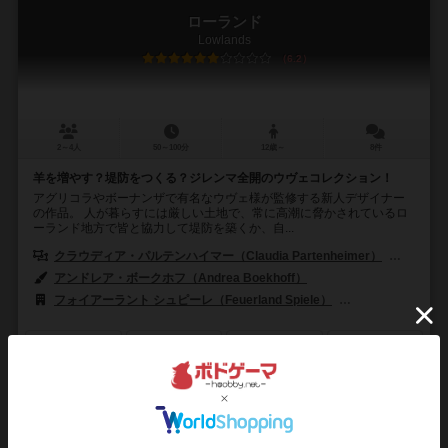
ローランド
Lowlands
6.2
2～4人
50～100分
12歳～
8件
羊を増やす？堤防をつくる？ジレンマ全開のウヴェコレクション！
アグリコラやボーナンザで有名なウヴェ様が監修する新人デザイナー
の作品。 人が暮らすには厳しい土地で、常に高潮に脅かされているロ
ーランド地方で皆と協力して堤防を築くか、自...
クラウディア・パルテンハイマー（Claudia Partenheimer）
ラルフ・
アンドレア・ボークホフ（Andrea Boekhoff）
フォイアーラント シュピーレ（Feuerland Spiele）
マルディタ ゲームズ
111
222
34
229
興味あり
経験あり
お気に入り
持ってる