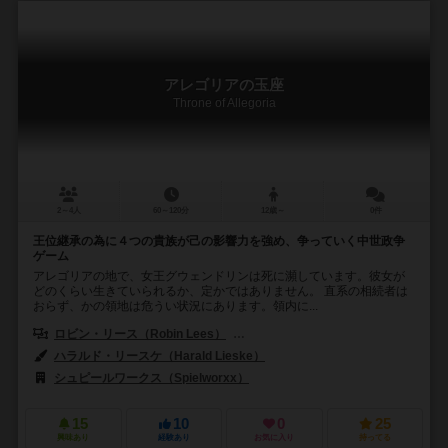
アレゴリアの玉座
Throne of Allegoria
2～4人
60～120分
12歳～
0件
王位継承の為に４つの貴族が己の影響力を強め、争っていく中世政争
ゲーム
アレゴリアの地で、女王グウェンドリンは死に瀕しています。彼女が
どのくらい生きていられるか、定かではありません。 直系の相続者は
おらず、かの領地は危うい状況にあります。領内に...
ロビン・リース（Robin Lees）
スティーブン・マッケンジー（Steve M
ハラルド・リースケ（Harald Lieske）
シュピールワークス（Spielworxx）
テンデイズゲームズ（Tendays 
15
10
0
25
興味あり
経験あり
お気に入り
持ってる