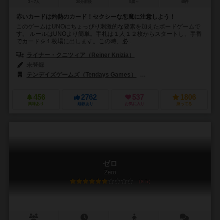
3～7人
20分前後
8歳～
48件
赤いカードは灼熱のカード！セクシーな悪魔に注意しよう！
このゲームはUNOにちょっぴり刺激的な要素を加えたボードゲームで
す。 ルールはUNOより簡単。手札は１人１２枚からスタートし、手番
でカードを１枚場に出します。この時、必...
ライナー・クニツィア（Reiner Knizia）
未登録
テンデイズゲームズ（Tendays Games）
ピアトニク&ゼーネ（Piatni
456
2762
537
1806
興味あり
経験あり
お気に入り
持ってる
ゼロ
Zero
6.5