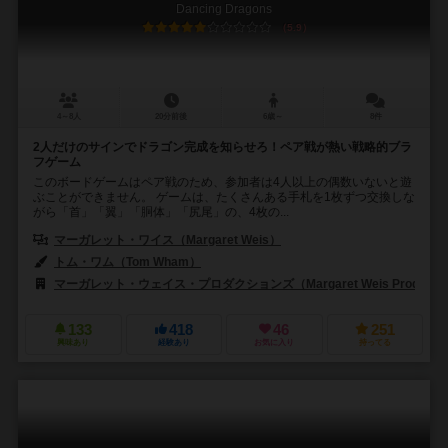
Dancing Dragons
5.9
4～8人
20分前後
6歳～
8件
2人だけのサインでドラゴン完成を知らせろ！ペア戦が熱い戦略的ブラ
フゲーム
このボードゲームはペア戦のため、参加者は4人以上の偶数いないと遊
ぶことができません。 ゲームは、たくさんある手札を1枚ずつ交換しな
がら「首」「翼」「胴体」「尻尾」の、4枚の...
マーガレット・ワイス（Margaret Weis）
トム・ワム（Tom Wham）
マーガレット・ウェイス・プロダクションズ（Margaret Weis Productio
133
418
46
251
興味あり
経験あり
お気に入り
持ってる