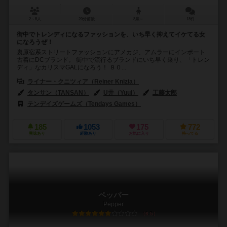
2～5人
20分前後
8歳～
18件
街中でトレンディになるファッションを、いち早く抑えてイケてる女
になろうぜ！
裏原宿系ストリートファッションにアメカジ、アムラーにインポート
古着にDCブランド。 街中で流行るブランドにいち早く乗り、「トレン
ディ」なカリスマGALになろう！ ８０...
ライナー・クニツィア（Reiner Knizia）
タンサン（TANSAN）
U井（Yuui）
工藤太郎
テンデイズゲームズ（Tendays Games）
185
1053
175
772
興味あり
経験あり
お気に入り
持ってる
ペッパー
Pepper
6.5