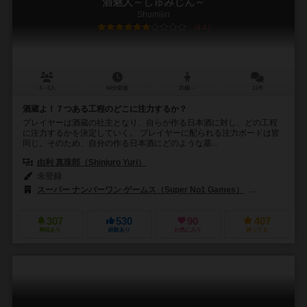
酒魅人～しゅみじん～
Shumijin
6.0
3～5人
60分前後
20歳～
11件
酒蔵よ！７つある工程のどこに注力するか？
プレイヤーは酒蔵の社主となり、自らが作る日本酒に対し、どの工程
に注力するかを決定していく。 プレイヤーに配られる注力ボードは皆
同じ。そのため、自分の作る日本酒にどのような基...
由利 真珠郎（Shinjuro Yuri）
未登録
スーパー ナンバーワン ゲームス（Super No1 Games）
テンデイズゲ
307
530
90
407
興味あり
経験あり
お気に入り
持ってる