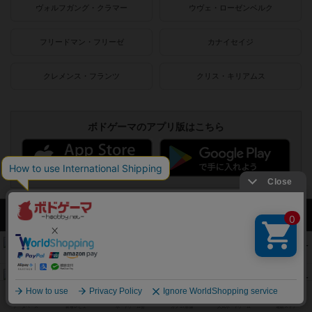
ヴォルフガング・クラマー
ウヴェ・ローゼンベルク
フリードマン・フリーゼ
カナイセイジ
クレメンス・フランツ
クリス・キリアムス
ボドゲーマのアプリ版はこちら
アクセス数 急上昇中
無限まちがいさがし
574
PT
紹介文あり
2件の投稿
リワイルド：サウスアメリカ
389
PT
紹介文なし
2件の投稿
アンダー・ザ・テーブラー
378