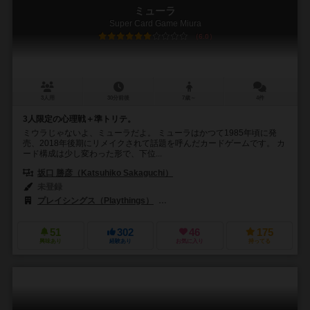
ミューラ
Super Card Game Miura
6.0
3人用
30分前後
7歳～
4件
3人限定の心理戦＋準トリテ。
ミウラじゃないよ、ミューラだよ。 ミューラはかつて1985年頃に発
売、2018年後期にリメイクされて話題を呼んだカードゲームです。 カ
ード構成は少し変わった形で、下位...
坂口 勝彦（Katsuhiko Sakaguchi）
未登録
プレイシングス（Playthings）
テンデイズゲームズ（Tendays Gam
51
302
46
175
興味あり
経験あり
お気に入り
持ってる