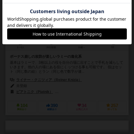
ラミー17
Rummy 17
6.0
2～6人
20分前後
10歳～
7件
ボーナス崩しの攻防が楽しいラミーの進化系
基本はラミーで、3枚以上の役を自分の場に出すことで手札を減らして
いきます。他の人の場にある役にくっつける事も可能です。 役はセッ
ト（同じ数の組）とラン（同じ色で数字が連...
ライナー・クニツィア（Reiner Knizia）
未登録
ピアトニク（Piatnik）
テンデイズゲームズ（Tendays Games）
104
390
34
257
興味あり
経験あり
お気に入り
持ってる