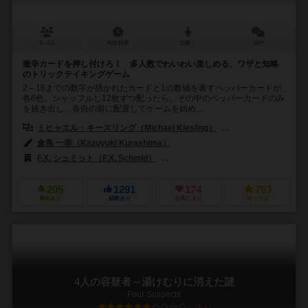
3～9人
45分前後
10歳～
18件
激辛カードを押し付けろ！ 多人数でわいわい楽しめる、ワザと知略
のトリックテイキングゲーム
2～18までの数字が描かれたカードと1の数値を表すペッパーカードが
各6色。シャッフルし12枚ずつ配ったら、その中のペッパーカードのみ
を抜き出し、各自の前に配置してゲームを始め...
ミヒャエル・キースリング（Michael Kiesling）
ヴォルフガング・クラマ
倉島 一幸（Kazuyuki Kurashima）
F.X. シュミット（F.X. Schmid）
テンデイズゲームズ（Tendays Ga
205
1291
174
753
興味あり
経験あり
お気に入り
持ってる
4人の容疑者～湯けむりに消えた謎
Four Suspects
6.1