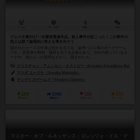
2～5人
30～45分
10歳～
16件
ゲムマ大賞2017一次審査通過作品。殺人事件が起こった！この事件の
犯人は誰？論理的に答えを導き出そう
隠されたカードの中身は何かを当てる、論理パズル系のボードゲーム
です。 容疑者や時刻、場所を当てる必要があり、自分の持っているカ
ードや、他の人への質問などから、隠されたカ...
クリスチャン・アムンセン・オストビー（Kristian Amundsen Østby）
ママダ ユースケ（Yusuke Mamada）
テンデイズゲームズ（Tendays Games）
289
1066
169
691
興味あり
経験あり
お気に入り
持ってる
マスター・オブ・ルネッサンス：ロレンツォ・イル・マ