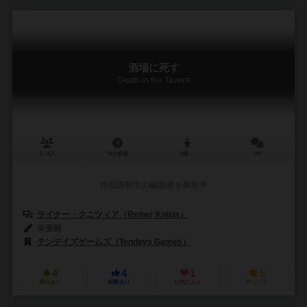
酒場に死す
Death in the Tavern
2～6人
10分前後
8歳～
0件
作品説明文の編集者を募集中
ライナー・クニツィア（Reiner Knizia）
未登録
テンデイズゲームズ（Tendays Games）
4
4
1
5
興味あり
経験あり
お気に入り
持ってる