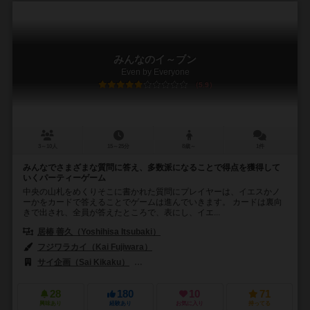
みんなのイ～ブン
Even by Everyone
5.9
3～10人
15～25分
8歳～
1件
みんなでさまざまな質問に答え、多数派になることで得点を獲得して
いくパーティーゲーム
中央の山札をめくりそこに書かれた質問にプレイヤーは、イエスかノ
ーかをカードで答えることでゲームは進んでいきます。 カードは裏向
きで出され、全員が答えたところで、表にし、イエ...
居椿 善久（Yoshihisa Itsubaki）
フジワラカイ（Kai Fujiwara）
サイ企画（Sai Kikaku）
テンデイズゲームズ（Tendays Games）
28
180
10
71
興味あり
経験あり
お気に入り
持ってる