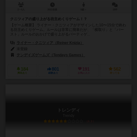
2～6人
20分前後
8歳～
18件
クニツィアの盛り上がる坊主めくりゲーム！？
【ゲーム概要】 ライナー・クニツィアがデザインした10〜15分で終わ
る坊主めくりゲーム。ルールは非常に簡単だが、「横取り」と「バー
スト」ルールのおかげで盛り上がるパーティゲ...
ライナー・クニツィア（Reiner Knizia）
未登録
テンデイズゲームズ（Tendays Games）
184
801
191
562
興味あり
経験あり
お気に入り
持ってる
トレンディ
Trendy
6.3