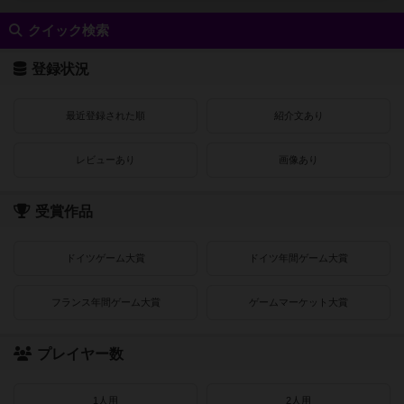
クイック検索
登録状況
最近登録された順
紹介文あり
レビューあり
画像あり
受賞作品
ドイツゲーム大賞
ドイツ年間ゲーム大賞
フランス年間ゲーム大賞
ゲームマーケット大賞
プレイヤー数
1人用
2人用