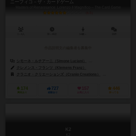
ニーフィコ－ザ・カードゲーム
Masters of Renaissance: Lorenzo Il Magnifico – The Card Game
6.5
1～4人
30～45分
14歳～
15件
作品説明文の編集者を募集中
シモーネ・ルチアーニ（Simone Luciani）
ネストーレ・マンゴーネ（Ne
クレメンス・フランツ（Klemens Franz）
クラニオ・クリエーションズ（Cranio Creations）
テンデイズゲームズ
174
727
157
446
興味あり
経験あり
お気に入り
持ってる
K2
K2