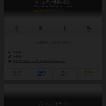
もっと私の世界の見方
Wie ich die Welt sehe... motto
6.4
2～9人
－
ー
4件
作品説明文の編集者を募集中
未登録
未登録
テンデイズゲームズ（Tendays Games）
122
426
83
447
興味あり
経験あり
お気に入り
持ってる
ダンシングドラゴン