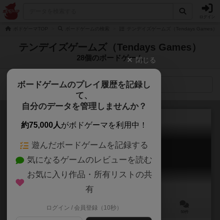
ログイン
ボドゲーマTOP
ボードゲームの検索
テンデイズゲームズ（Tendays Games
テンデイズゲームズ（Tendays Games）
28個のボードゲーム
閉じる
ボードゲームのプレイ履歴を記録し
検索メニュー
て、
自分のデータを管理しませんか？
約75,000人
がボドゲーマを利用中！
遊んだボードゲームを記録する
キングドミノ
気になるゲームのレビューを読む
Kingdomino
6.7
お気に入り作品・所有リストの共
有
ログイン / 会員登録（10秒）
2～4人
15～20分
8歳～
50件