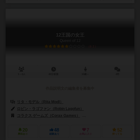
12王国の女王
Queen of 12
6.1
1～4人
40分前後
10歳～
4件
作品説明文の編集者を募集中
リタ・モデル（Rita Modl）
ロビン・ラゴファン（Robin Lagofun）
コラクス ゲームズ（Corax Games）
ゲームハーバー（Game Harb
20
48
7
52
興味あり
経験あり
お気に入り
持ってる