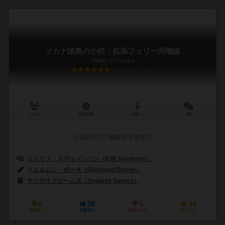
ツカナ諸島の小径：拡張フェリー同梱版
Trails of Tucana
6.2
1～8人
15分前後
8歳～
0件
作品説明文の編集者を募集中
エイリフ・スヴェインソン（Eilif Svensson）
クリスチャン・アムンセン・
イェルムン・ボーネ（Gjermund Bohne）
テンデイズゲームズ（Tendays Games）
アポルタゲームズ（Aporta
6
38
5
44
興味あり
経験あり
お気に入り
持ってる