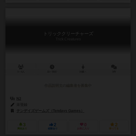
トリッククリーチャーズ
Trick Creatures
3～4人
15～30分
10歳～
0件
作品説明文の編集者を募集中
N2
未登録
テンデイズゲームズ（Tendays Games）
3
2
0
2
興味あり
経験あり
お気に入り
持ってる