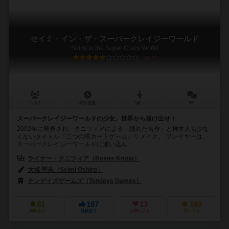
セイミ・イン・ザ・スーパークレイジーワールド
Seimi in the Super Crazy World
5.8
2～5人
45分前後
9歳～
6件
スーパークレイジーワールドの少女。世界から抜け出せ！
2002年に発表され、クニツィアによる「隠れた名作」と推す人も少な
くないタイトル「二つの塔カードゲーム」リメイク。 プレイヤーは、
スーパークレイジーワールドに迷い込ん...
ライナー・クニツィア（Reiner Knizia）
大城 聖未（Seimi Oshiro）
テンデイズゲームズ（Tendays Games）
61
197
13
193
興味あり
経験あり
お気に入り
持ってる