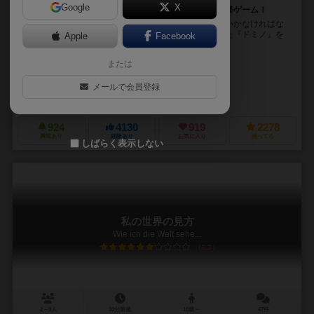
Google
X
自分の王国をドミノで広げていこう！ 簡単サクサク軽ゲーム！
プレイヤーは国王となり、自分の王国の領土を広げていかなければな
りません。そして、その領土は２つの土地がくっついた『ドミノ』を
Apple
Facebook
並べることで広がっていきます。 土地は田園、森、...
または
ブルーノ・カタラ（Bruno Cathala）
シリル・ブーケ（Cyril Bouquet）
メールで会員登録
テンデイズゲームズ（Tendays Games）
ブルーオレンジゲームズ（Blu
924
4130
919
2278
興味あり
経験あり
お気に入り
持ってる
しばらく表示しない
私の世界の見方
Wie ich die Welt sehe...
6.3
2～9人
30分前後
10歳～
47件