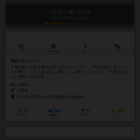
パンピンポンゲーム
Pang Ping Pong Game
5.9
1～6人
10分前後
6歳～
5件
複数人のスピード
手番は無く 手札を最初に出し切るゴーアウト ・手札を最初に無くした
人が勝ち ・これを繰り返し3勝した人が勝ち 【ルール】 ・人数で決ま
った枚数の手札を配...
未登録
未登録
テンデイズゲームズ（Tendays Games）
31
244
27
146
興味あり
経験あり
お気に入り
持ってる