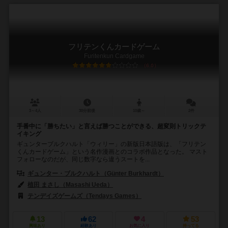
フリテンくんカードゲーム
Furitenkun Cardgame
6.0
3～4人
30分前後
10歳～
2件
手番中に「勝ちたい」と言えば勝つことができる、超変則トリックテ
イキング
ギュンターブルクハルト「ウィリー」の新版日本語版は、「フリテン
くんカードゲーム」という名作漫画とのコラボ作品となった。 マスト
フォローなのだが、同じ数字なら違うスートを...
ギュンター・ブルクハルト（Günter Burkhardt）
植田 まさし（Masashi Ueda）
テンデイズゲームズ（Tendays Games）
13
62
4
53
興味あり
経験あり
お気に入り
持ってる