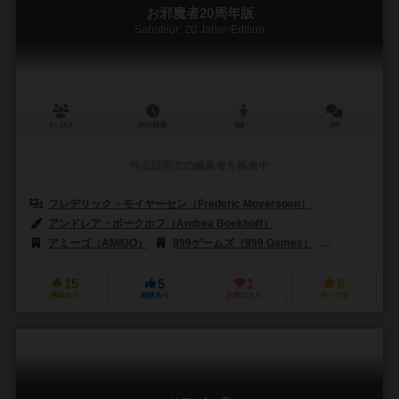
お邪魔者20周年版
Saboteur: 20 Jahre-Edition
2～12人
30分前後
8歳～
0件
作品説明文の編集者を募集中
フレデリック・モイヤーセン（Frederic Moyersoen）
アンドレア・ボークホフ（Andrea Boekhoff）
アミーゴ（AMIGO）
999ゲームズ（999 Games）
アルビ（Alb
15
5
1
8
興味あり
経験あり
お気に入り
持ってる