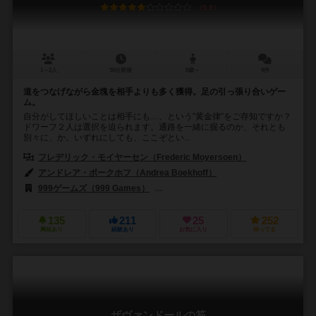
5.9
1～2人
30分前後
8歳～
9件
道をつなげながら金塊を相手よりも多く獲得。足の引っ張り合いゲー
ム。
自分がしてほしいことは相手にも…、という”黄金律”をご存知ですか？
ドワーフ２人は選択を迫られます。通路を一緒に掘るのか、それとも
別々に、か。いずれにしても、ここぞとい...
フレデリック・モイヤーセン（Frederic Moyersoen）
アンドレア・ボークホフ（Andrea Boekhoff）
999ゲームズ（999 Games）
アミーゴ シュピール+フライツァイト（Amigo 
135
211
25
252
興味あり
経験あり
お気に入り
持ってる
ザヴァンドールの笏