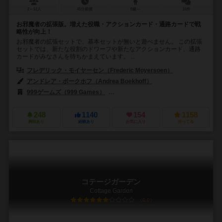
2～12人
45分前後
8歳～
16件
お邪魔者の拡張版。増えた役職・アクションカード・通路カードで戦
略性が向上！
お邪魔者の拡張セットで、基本セットが無いと遊べません。 この拡張
セットでは、新たな役割のドワーフや新たなアクションカード、通路
カードがみなさんを待ちかまえています。 ...
フレデリック・モイヤーセン（Frederic Moyersoen）
アンドレア・ボークホフ（Andrea Boekhoff）
999ゲームズ（999 Games）
アミーゴ シュピール+フライツァイト（Amigo 
248
1140
154
1158
興味あり
経験あり
お気に入り
持ってる
コテージガーデン
Cottage Garden
6.0