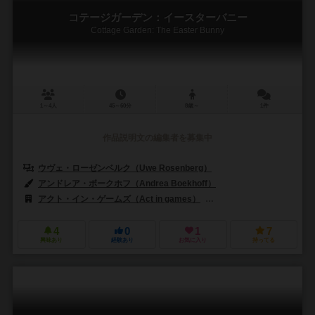
コテージガーデン：イースターバニー
Cottage Garden: The Easter Bunny
1～4人
45～60分
8歳～
1件
作品説明文の編集者を募集中
ウヴェ・ローゼンベルク（Uwe Rosenberg）
アンドレア・ボークホフ（Andrea Boekhoff）
アクト・イン・ゲームズ（Act in games）
シュピールヴィーゼ出版（Edit
4
0
1
7
興味あり
経験あり
お気に入り
持ってる