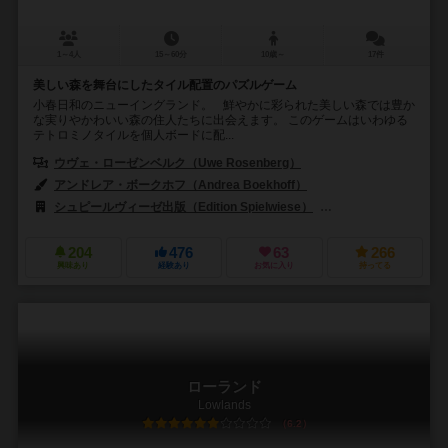
1～4人
15～60分
10歳～
17件
美しい森を舞台にしたタイル配置のパズルゲーム
小春日和のニューイングランド。 鮮やかに彩られた美しい森では豊か
な実りやかわいい森の住人たちに出会えます。 このゲームはいわゆる
テトロミノタイルを個人ボードに配...
ウヴェ・ローゼンベルク（Uwe Rosenberg）
アンドレア・ボークホフ（Andrea Boekhoff）
シュピールヴィーゼ出版（Edition Spielwiese）
ルドファイ・クリエイテ
204
476
63
266
興味あり
経験あり
お気に入り
持ってる
ローランド
Lowlands
6.2