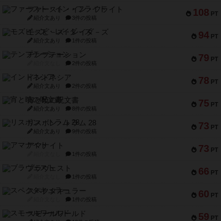
ファースト・イン・フライト
108
PT
紹介文あり
3件の投稿
モズビ－ズ・レイダ－ズ
94
PT
紹介文あり
1件の投稿
テンプテーション
79
PT
紹介文なし
2件の投稿
インドネシア
78
PT
紹介文あり
2件の投稿
宵と暁の呪文書
75
PT
紹介文あり
8件の投稿
リスボン・トラム 28
73
PT
紹介文あり
9件の投稿
アマナイト
73
PT
紹介文なし
1件の投稿
ブラヴェスト
66
PT
紹介文なし
1件の投稿
スペクタキュラー
60
PT
紹介文なし
1件の投稿
スモールワールド
59
PT