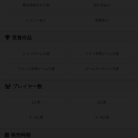
最近登録された順
紹介文あり
レビューあり
画像あり
受賞作品
ドイツゲーム大賞
ドイツ年間ゲーム大賞
フランス年間ゲーム大賞
ゲームマーケット大賞
プレイヤー数
1人用
2人用
3～4人用
4～8人用
発売時期