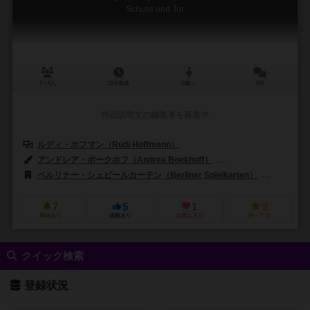
Schuss und Tor
2～4人
10分前後
8歳～
0件
作品説明文の編集者を募集中
ルディ・ホフマン（Rudi Hoffmann）
アンドレア・ボークホフ（Andrea Boekhoff）
ルディ・ホフマン（Rud
ベルリナー・シュピールカーテン（Berliner Spielkarten）
フランヨス
7
5
1
2
興味あり
経験あり
お気に入り
持ってる
クイック検索
登録状況