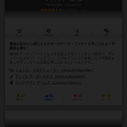
The Scepter of Zavandor
6.3
2～6人
90分前後
10歳～
2件
魔法の宝石から得たエネルギーでアーティファクトを手に入れろ！守
護者を倒せ！
魔法やアーティファクトなどを主題とするファンタジー作品で、プレ
イヤーはエルフ、フェアリー、コボルドといった種族になり守護者を
倒しザヴァンドールの笏を手に入れるというものです。...
イェンス・ドロゲミューラー（Jens Drögemüller）
アンドレア・ボークホフ（Andrea Boekhoff）
ルックアウト ゲームズ（Lookout Games）
ズィーマンゲームズ（Z-M
27
61
12
49
興味あり
経験あり
お気に入り
持ってる