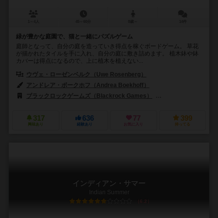
1～4人
45～60分
8歳～
14件
緑が豊かな庭園で、猫と一緒にパズルゲーム
庭師となって、自分の庭を造っていき得点を稼ぐボードゲーム。 草花
が描かれたタイルを手に入れ、自分の庭に敷き詰めます。 植木鉢や鉢
カバーは得点になるので、上に植木を植えない...
ウヴェ・ローゼンベルク（Uwe Rosenberg）
アンドレア・ボークホフ（Andrea Boekhoff）
ブラックロックゲームズ（Blackrock Games）
コンパヤ（Compaya.h
317
636
77
399
興味あり
経験あり
お気に入り
持ってる
インディアン・サマー
Indian Summer
6.2