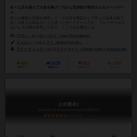
色々な豆を揃えて大金を稼げ！巧みな交渉術が要求されるカードゲー
ム
様々な種類の豆畑を耕作して、その豆を商品として売って出来る限り
多くの収入を得るカードを使ったボードゲームです。 プレーヤーは２
ないし３の畑を所有しており、ここで豆を栽培しま...
ウヴェ・ローゼンベルク（Uwe Rosenberg）
ビョルン・ペルトフト（Björn Pertoft）
マレック・ブラーハ（Marek 
アミーゴ シュピール+フライツァイト（Amigo Spiel + Freizeit GmbH）
453
2429
553
1967
興味あり
経験あり
お気に入り
持ってる
お邪魔者2
Saboteur 2 (expansion-only editions)
6.1