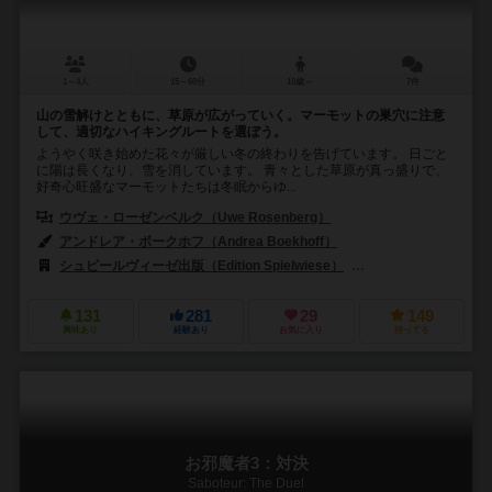
1～4人
15～60分
10歳～
7件
山の雪解けとともに、草原が広がっていく。マーモットの巣穴に注意
して、適切なハイキングルートを選ぼう。
ようやく咲き始めた花々が厳しい冬の終わりを告げています。 日ごと
に陽は長くなり、雪を消しています。 青々とした草原が真っ盛りで、
好奇心旺盛なマーモットたちは冬眠からゆ...
ウヴェ・ローゼンベルク（Uwe Rosenberg）
アンドレア・ボークホフ（Andrea Boekhoff）
シュピールヴィーゼ出版（Edition Spielwiese）
ジェンXゲームズ（Ge
131
281
29
149
興味あり
経験あり
お気に入り
持ってる
お邪魔者3：対決
Saboteur: The Duel