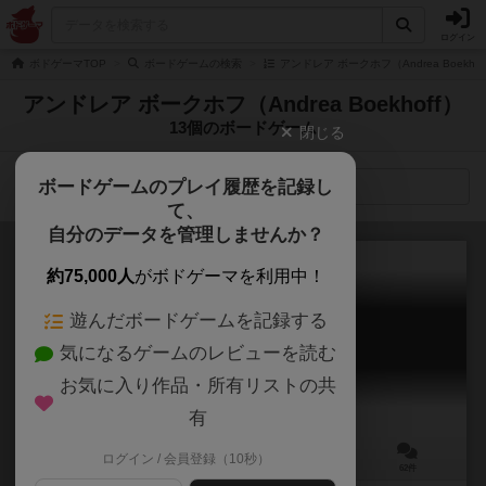
ログイン
ボドゲーマTOP
ボードゲームの検索
アンドレア ボークホフ（Andrea Boekho
アンドレア ボークホフ（Andrea Boekhoff）
13個のボードゲーム
閉じる
ボードゲームのプレイ履歴を記録し
検索メニュー
て、
自分のデータを管理しませんか？
約75,000人
がボドゲーマを利用中！
遊んだボードゲームを記録する
お邪魔者
気になるゲームのレビューを読む
Saboteur
6.3
お気に入り作品・所有リストの共
有
ログイン / 会員登録（10秒）
3～10人
30分前後
8歳～
62件