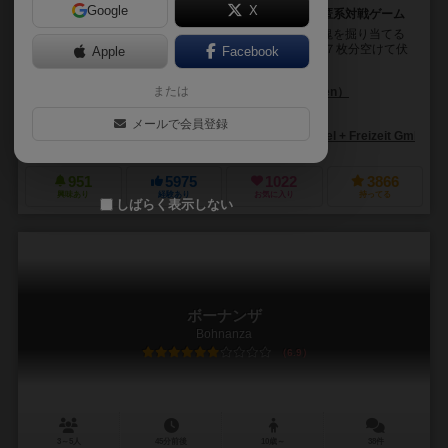
Google
X
掘って掘って突き進め！金塊掘りとお邪魔者の正体隠匿系対戦ゲーム
お邪魔者は、ドワーフになってカードで道を繋げて金塊を掘り当てる
ボードゲームです。 スタートのはしごのカードから、７枚分空けて伏
Apple
Facebook
せたカードを３枚配置し、そのうちの金塊があ...
または
フレデリック・モイヤーセン（Frederic Moyersoen）
アンドレア・ボークホフ（Andrea Boekhoff）
メールで会員登録
アミーゴ シュピール+フライツァイト（Amigo Spiel + Freizeit GmbH）
951
5975
1022
3866
興味あり
経験あり
お気に入り
持ってる
しばらく表示しない
ボーナンザ
Bohnanza
6.9
3～5人
45分前後
10歳～
38件