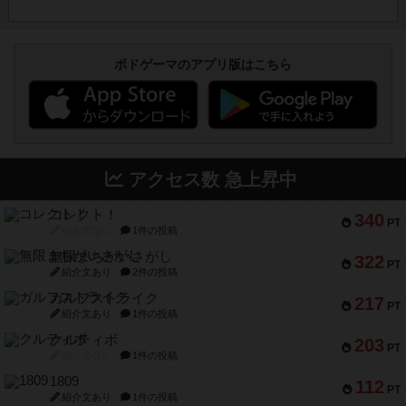
ボドゲーマのアプリ版はこちら
アクセス数 急上昇中
コレクト！
340
PT
紹介文なし
1件の投稿
無限まちがいさがし
322
PT
紹介文あり
2件の投稿
ガルフストライク
217
PT
紹介文あり
1件の投稿
クルティボ
203
PT
紹介文なし
1件の投稿
1809
112
PT
紹介文あり
1件の投稿