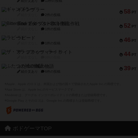
紹介文あり
13件の投稿
ギャンブラー
58
PT
紹介文なし
2件の投稿
Bitter End ブタペスト救出作戦
52
PT
紹介文なし
1件の投稿
ラピード
46
PT
紹介文なし
1件の投稿
ザ・フラッフィー・ライト
44
PT
紹介文なし
0件の投稿
ふたつの城の物語
39
PT
紹介文あり
6件の投稿
※Apple、Apple のロゴ は、米国および他の国々で登録されたApple Inc.の商標です。
※App Store は、Apple Inc.のサービスマークです。
※Android は、グーグル インコーポレイテッドの商標または登録商標です。
※Google Play とそのロゴは、Google Inc.の商標または登録商標です。
ボドゲーマTOP