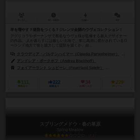
2～4人
50～100分
12歳～
8件
羊を増やす？堤防をつくる？ジレンマ全開のウヴェコレクション！
アグリコラやボーナンザで有名なウヴェ様が監修する新人デザイナー
の作品。 人が暮らすには厳しい土地で、常に高潮に脅かされているロ
ーランド地方で皆と協力して堤防を築くか、自...
クラウディア・パルテンハイマー（Claudia Partenheimer）
ラルフ・
アンドレア・ボークホフ（Andrea Boekhoff）
フォイアーラント シュピーレ（Feuerland Spiele）
マルディタ ゲームズ
111
222
34
229
興味あり
経験あり
お気に入り
持ってる
スプリングメドウ・春の草原
Spring Meadow
6.2