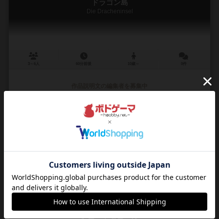
ドラゴン島
Die Dracheninsel
3～6人
60分前後
10歳～
0件
作品説明文の編集者を募集中
トム・シェープス（Tom Schoeps）
アンドレア・ボークホフ（Andrea Boekhoff）
アミーゴ（AMIGO）
3
20
1
21
興味あり
経験あり
お気に入り
持ってる
シュート＆ゴール