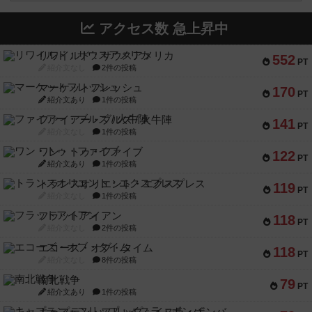
アクセス数 急上昇中
リワイルド：サウスアメリカ
552
PT
紹介文なし
2件の投稿
マーケットフレッシュ
170
PT
紹介文あり
1件の投稿
ファイアー・ブルズ / 火牛陣
141
PT
紹介文なし
1件の投稿
ワン・トゥ・ファイブ
122
PT
紹介文あり
1件の投稿
トランスオリエント・エクスプレス
119
PT
紹介文なし
1件の投稿
フラットアイアン
118
PT
紹介文なし
2件の投稿
エコーズ・オブ・タイム
118
PT
紹介文なし
8件の投稿
南北戦争
79
PT
紹介文あり
1件の投稿