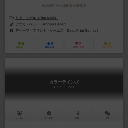
作品説明文の編集者を募集中
リタ・モデル（Rita Modl）
アニカ・ヘラー（Annika Heller）
ディープ・プリント・ゲームズ（Deep Print Games）
ペガサス・シュ
5
9
2
3
興味あり
経験あり
お気に入り
持ってる
カラーラインズ
Colour Lines
1～5人
15～30分
8歳～
0件