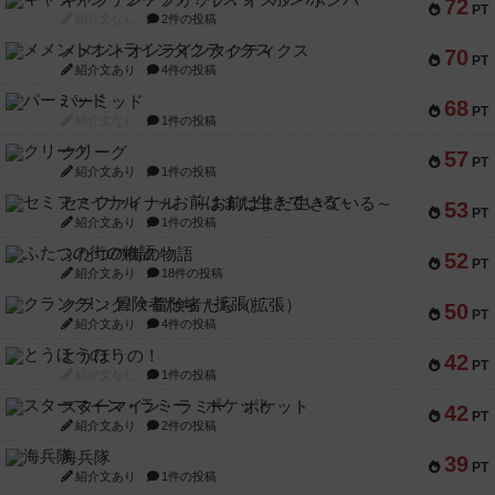
キャプテン・フリップ：イスラ・ボンバ
72
PT
紹介文なし
2件の投稿
メメントオンラインタクティクス
70
PT
紹介文あり
4件の投稿
パーミッド
68
PT
紹介文なし
1件の投稿
クリーグ
57
PT
紹介文あり
1件の投稿
セミファイナル ～お前はまだ生きている～
53
PT
紹介文あり
1件の投稿
ふたつの街の物語
52
PT
紹介文あり
18件の投稿
クランク! ：冒険者たち（拡張）
50
PT
紹介文あり
4件の投稿
とうほうの！
42
PT
紹介文なし
1件の投稿
スターマイン・ラミー ポケット
42
PT
紹介文あり
2件の投稿
海兵隊
39
PT
紹介文あり
1件の投稿