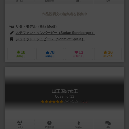
2～4人
45分前後
8歳～
5件
作品説明文の編集者を募集中
リタ・モデル（Rita Modl）
ステファン・ソンバーガー（Stefan Sonnberger）
シュミット・シュピーレ（Schmidt Spiele）
18
78
13
36
興味あり
経験あり
お気に入り
持ってる
12王国の女王
Queen of 12
6.1
1～4人
40分前後
10歳～
4件