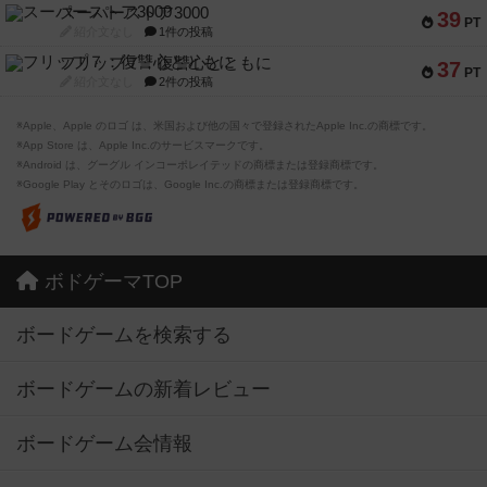
スーパーストア3000
39
PT
紹介文なし
1件の投稿
フリップ７：復讐心とともに
37
PT
紹介文なし
2件の投稿
※Apple、Apple のロゴ は、米国および他の国々で登録されたApple Inc.の商標です。
※App Store は、Apple Inc.のサービスマークです。
※Android は、グーグル インコーポレイテッドの商標または登録商標です。
※Google Play とそのロゴは、Google Inc.の商標または登録商標です。
ボドゲーマTOP
ボードゲームを検索する
ボードゲームの新着レビュー
ボードゲーム会情報