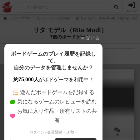
ログイン
ボドゲーマTOP
ボードゲームの検索
リタ モデル（Rita Modl） 7個のボードゲ
リタ モデル（Rita Modl）
7個のボードゲーム
閉じる
ボードゲームのプレイ履歴を記録し
検索メニュー
て、
自分のデータを管理しませんか？
約75,000人
がボドゲーマを利用中！
遊んだボードゲームを記録する
12王国の玉座
気になるゲームのレビューを読む
King of 12
6.0
お気に入り作品・所有リストの共
有
ログイン / 会員登録（10秒）
2～4人
20～40分
10歳～
7件