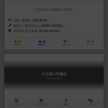
作品説明文の編集者を募集中
リタ・モデル（Rita Modl）
ロビン・ラゴファン（Robin Lagofun）
コラクス ゲームズ（Corax Games）
ゲームハーバー（Game Harb
20
48
7
52
興味あり
経験あり
お気に入り
持ってる
12王国の評議会
Council of 12
2～4人
20～30分
10歳～
0件