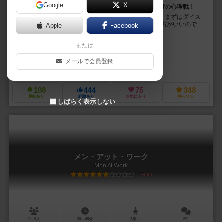
Google
X
被った上に被って、さらに被る！？バッティングだらけの心理戦！
｢12王国の玉座｣は、4人まで遊べるカードゲームです。 まずはダイス
を振り、自分の強さを決めましょう。1~12で、大きい方がいいので
Apple
Facebook
す。 その後で、カードの効果を...
または
リタ・モデル（Rita Modl）
ロビン・ラゴファン（Robin Lagofun）
メールで会員登録
コラクス ゲームズ（Corax Games）
108
444
75
348
興味あり
経験あり
お気に入り
持ってる
しばらく表示しない
メン・アット・ワーク
Men At Work
6.0
2～5人
30～45分
8歳～
5件