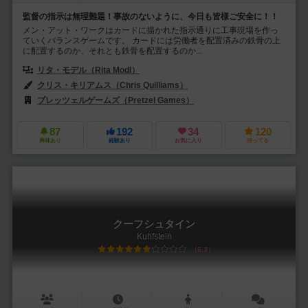
監督の指示は無理難題！事故のないように、今日も皆様ご安全に！！
メン・アット・ワークはカードに描かれた指示通りに工事現場を作っ
ていくバランスゲームです。 カードには労働者を配置済みの鉄骨の上
に配置するのか、それとも鉄骨を配置するのか...
リタ・モデル（Rita Modl）
クリス・キリアムス（Chris Quilliams）
プレッツェルゲームズ（Pretzel Games）
87
192
34
120
興味あり
経験あり
お気に入り
持ってる
クーフシュタイン
Kuhfstein
6.3