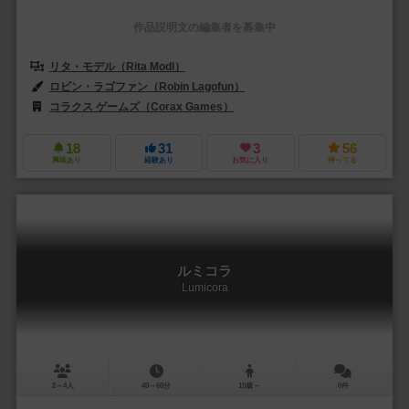
作品説明文の編集者を募集中
リタ・モデル（Rita Modl）
ロビン・ラゴファン（Robin Lagofun）
コラクス ゲームズ（Corax Games）
ラッキーダックゲームズ（Lucky
18
31
3
56
興味あり
経験あり
お気に入り
持ってる
ルミコラ
Lumicora
2～4人
40～60分
10歳～
0件