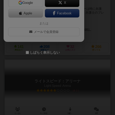
Google
X
あの人ゲームを遊んでたから魔女です！
ブラックユーモアに溢れたゲームです。 プレイヤーは時に弁護
士、時には検事となり、容疑者を裁く法定に立ちます。弁護士のプレ
Apple
Facebook
イヤーは容疑者が無罪に、健二のプレイヤーは有...
または
ジェームス・アーネスト（James Ernest）
チャールズ・ダナ・ギブソン（Charles Dana Gibson）
メールで会員登録
チーパス ゲームズ（Cheapass Games）
141
208
32
266
興味あり
経験あり
お気に入り
持ってる
しばらく表示しない
ライトスピード：アリーナ
Light Speed: Arena
6.1
1～4人
5～15分
8歳～
2件