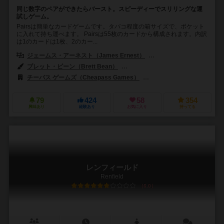
同じ数字のペアができたらバースト。スピーディーでスリリングな運
試しゲーム。
Pairsは簡単なカードゲームです。タバコ程度の箱サイズで、ポケット
に入れて持ち運べます。 Pairsは55枚のカードから構成されます。内訳
は1のカードは1枚、2のカー...
ジェームス・アーネスト（James Ernest）
ハインリッヒ・グランプラー（
ブレット・ビーン（Brett Bean）
エコー・チャーニック（Echo Che
チーパス ゲームズ（Cheapass Games）
ブレイキング・ゲームズ（Bre
79
424
58
354
興味あり
経験あり
お気に入り
持ってる
レンフィールド
Renfield
6.0