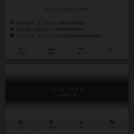
作品説明文の編集者を募集中
ジェームス・アーネスト（James Ernest）
グレッグ・パーソンズ（Gr
ニコール・バルスリー（Nichole Balsley）
デビアス・スカール・スタジオ（
ナッシング・ナウ・ゲームズ（Nothing Now Games）
1
2
1
1
興味あり
経験あり
お気に入り
持ってる
ゾンビ・ライフ
Zombie Life
3～6人
15分前後
7歳～
0件