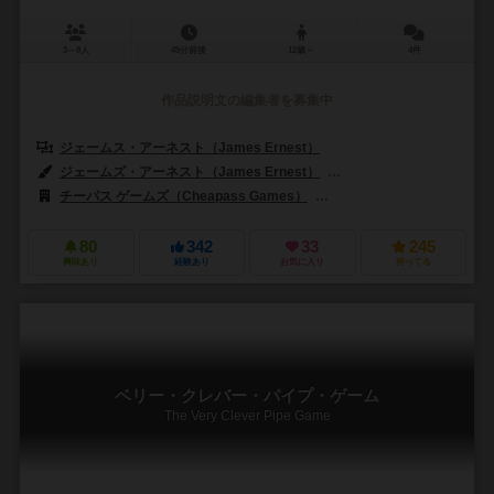
3～8人
45分前後
12歳～
4件
作品説明文の編集者を募集中
ジェームス・アーネスト（James Ernest）
ジェームズ・アーネスト（James Ernest）
イスラエル・エバンス（Isr
チーパス ゲームズ（Cheapass Games）
コザイク（cosaic）
80
342
33
245
興味あり
経験あり
お気に入り
持ってる
ベリー・クレバー・パイプ・ゲーム
The Very Clever Pipe Game