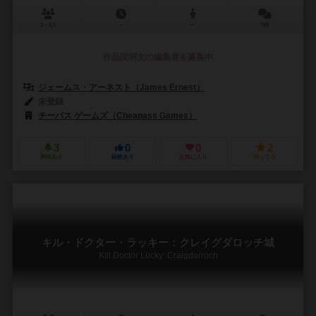
3～6人
－
ー
0件
作品説明文の編集者を募集中
ジェームス・アーネスト（James Ernest）
未登録
チーパス ゲームズ（Cheapass Games）
3
0
0
2
興味あり
経験あり
お気に入り
持ってる
キル・ドクター・ラッキー：クレイグダロッチ城
Kill Doctor Lucky: Craigdarroch