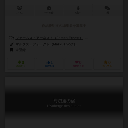
1～6人
45～60分
8歳～
0件
作品説明文の編集者を募集中
ジェームス・アーネスト（James Ernest）
トーマス・スタウト（Thom
マルクス・フォークト（Markus Vogt）
未登録
0
1
0
0
興味あり
経験あり
お気に入り
持ってる
海賊達の宿
L'Auberge des pirates