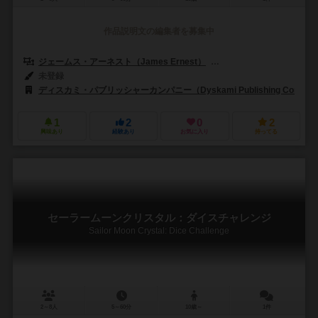
作品説明文の編集者を募集中
ジェームス・アーネスト（James Ernest）
マーク・マッキノン（Mark
未登録
ディスカミ・パブリッシャーカンパニー（Dyskami Publishing Compan
1
2
0
2
興味あり
経験あり
お気に入り
持ってる
セーラームーンクリスタル：ダイスチャレンジ
Sailor Moon Crystal: Dice Challenge
2～8人
5～60分
10歳～
1件