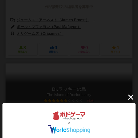
作品説明文の編集者を募集中
ジェームス・アーネスト（James Ernest）
ポール・ピーターソン（Pau
ポール・マファヨン（Paul Mafayon）
オリゲームズ（Origames）
3
0
0
1
興味あり
経験あり
お気に入り
持ってる
Dr.ラッキーの島
The Island of Doctor Lucky
6.0
2～8人
20～40分
12歳～
2件
ろくでなし幸運児博士と太平洋の奇妙な島