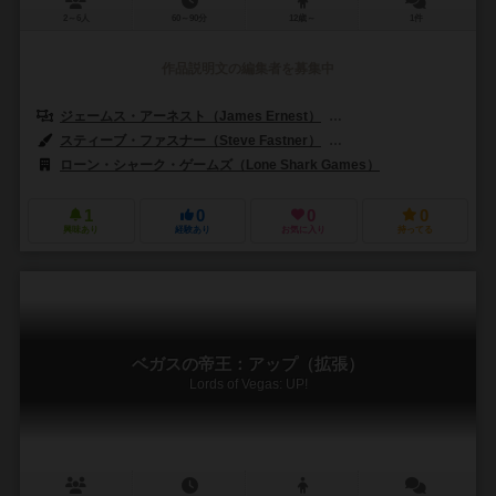
2～6人
60～90分
12歳～
1件
作品説明文の編集者を募集中
ジェームス・アーネスト（James Ernest）
マイク・セリンカー（Mike
スティーブ・ファスナー（Steve Fastner）
リッチ・ラーソン（Rich 
ローン・シャーク・ゲームズ（Lone Shark Games）
1
0
0
0
興味あり
経験あり
お気に入り
持ってる
ベガスの帝王：アップ（拡張）
Lords of Vegas: UP!