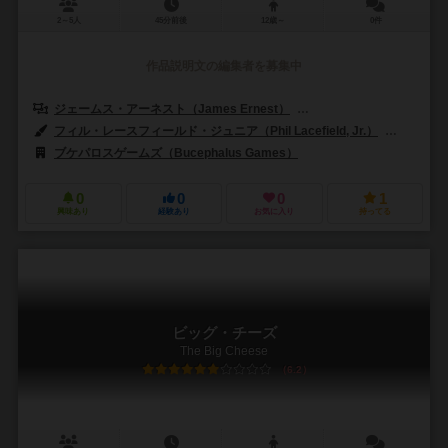
2～5人
45分前後
12歳～
0件
作品説明文の編集者を募集中
ジェームス・アーネスト（James Ernest）
マイク・セリンカー（Mike
フィル・レースフィールド・ジュニア（Phil Lacefield, Jr.）
ミケラン
ブケパロスゲームズ（Bucephalus Games）
0
0
0
1
興味あり
経験あり
お気に入り
持ってる
ビッグ・チーズ
The Big Cheese
6.2