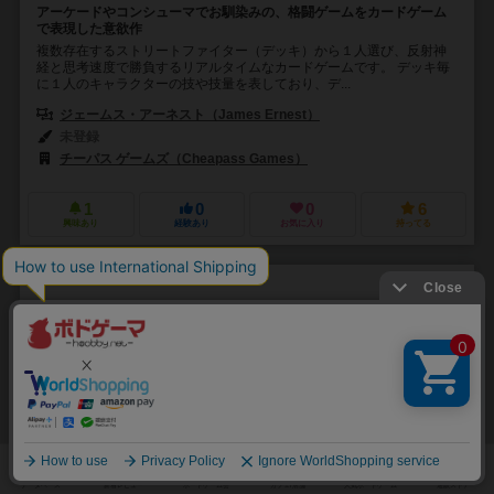
アーケードやコンシューマでお馴染みの、格闘ゲームをカードゲーム
で表現した意欲作
複数存在するストリートファイター（デッキ）から１人選び、反射神
経と思考速度で勝負するリアルタイムなカードゲームです。 デッキ毎
に１人のキャラクターの技や技量を表しており、デ...
ジェームス・アーネスト（James Ernest）
未登録
チーパス ゲームズ（Cheapass Games）
1
0
0
6
興味あり
経験あり
お気に入り
持ってる
ライトスピード
Light Speed