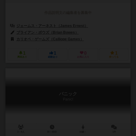
作品説明文の編集者を募集中
ジェームス・アーネスト（James Ernest）
ブライアン・ボウズ（Brian Bowes）
カリオペ・ゲームズ（Calliope Games）
1
1
0
1
興味あり
経験あり
お気に入り
持ってる
パニック
Panic!
2～8人
30～60分
10歳～
1件