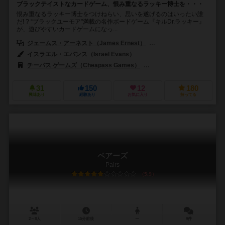
ブラックテイストなカードゲーム、恨み重なるラッキー博士を・・・
恨み重なるラッキー博士をつけねらい、思いを遂げるのはいったい誰
だ! ? “ブラックユーモア"満載の名作ボードゲーム『キルDr.ラッキー』
が、遊びやすいカードゲームになっ...
ジェームス・アーネスト（James Ernest）
リック・フィッシュ（Rick
イスラエル・エバンス（Israel Evans）
チーパス ゲームズ（Cheapass Games）
コザイク（cosaic）
31
150
12
180
興味あり
経験あり
お気に入り
持ってる
ペアーズ
Pairs
5.9
2～8人
15分前後
ー
9件