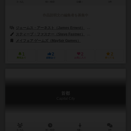
2～6人
60～90分
12歳～
1件
作品説明文の編集者を募集中
ジェームス・アーネスト（James Ernest）
マイク・セリンカー（Mike
スティーブ・ファスナー（Steve Fastner）
リッチ・ラーソン（Rich 
メイフェア ゲームズ（Mayfair Games）
1
2
2
2
興味あり
経験あり
お気に入り
持ってる
首都
Capital City
3～6人
30～50分
8歳～
0件