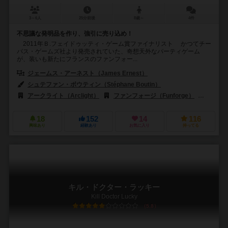
3～6人
25分前後
8歳～
4件
不思議な発明品を作り、強引に売り込め！
2011年Ｂ.フェイドゥッティ・ゲーム賞ファイナリスト かつてチー
パス・ゲームズ社より発売されていた、奇想天外なパーティゲーム
が、装いも新たにフランスのファンフォー...
ジェームス・アーネスト（James Ernest）
シュテファン・ボウティン（Stéphane Boutin）
アークライト（Arclight）
ファンフォージ（Funforge）
ハイデル
18
152
14
116
興味あり
経験あり
お気に入り
持ってる
キル・ドクター・ラッキー
Kill Doctor Lucky
5.8