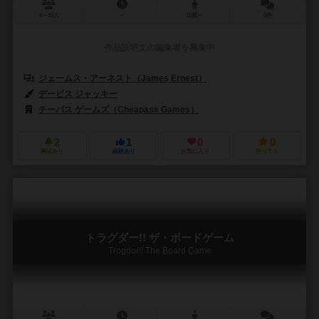
4～10人
－
10歳～
0件
作品説明文の編集者を募集中
ジェームス・アーネスト（James Ernest）
デービス ジャッキー
チーパス ゲームズ（Cheapass Games）
2
1
0
0
興味あり
経験あり
お気に入り
持ってる
トラグダー!! ザ・ボードゲーム
Trogdor!! The Board Game