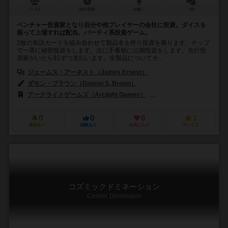
3～6人
45分前後
10歳～
1件
ベンチャー投資家となり自分や他プレイヤーの会社に投資。ダイスを
振って上場すれば配当。パーティ系投資ゲーム。
2枚の単語カードを組み合わせて製品名を作り投資を募ります。チップ
で一斉に秘密投資をします。次に手番順に公開投資をします。先行投
資家がいたら$1ずつ支払います。全製品についてそ...
ジェームス・アーネスト（James Ernest）
ダモン・ブラウン（Damon S. Brown）
アークライトゲームズ（Arclight Games）
チーパス ゲームズ（Chea
0
0
0
1
興味あり
経験あり
お気に入り
持ってる
コズミックドミネーション
Cosmic Domination