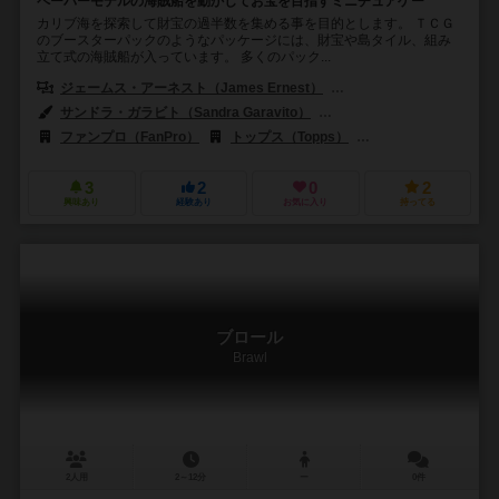
ペーパーモデルの海賊船を動かしてお宝を目指すミニチュアゲー
カリブ海を探索して財宝の過半数を集める事を目的とします。 ＴＣＧ
のブースターパックのようなパッケージには、財宝や島タイル、組み
立て式の海賊船が入っています。 多くのパック...
ジェームス・アーネスト（James Ernest）
ミカエル・ムルヴィヒル（Mic
サンドラ・ガラビト（Sandra Garavito）
イーサン・パスターナック（Et
ファンプロ（FanPro）
トップス（Topps）
ウィズキッズ（WizK
3
2
0
2
興味あり
経験あり
お気に入り
持ってる
ブロール
Brawl
2人用
2～12分
ー
0件