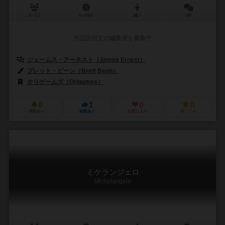
2～8人
5～20分
7歳～
1件
作品説明文の編集者を募集中
ジェームス・アーネスト（James Ernest）
ブレット・ビーン（Brett Bean）
オリゲームズ（Origames）
0
1
0
0
興味あり
経験あり
お気に入り
持ってる
ミケランジェロ
Michelangelo