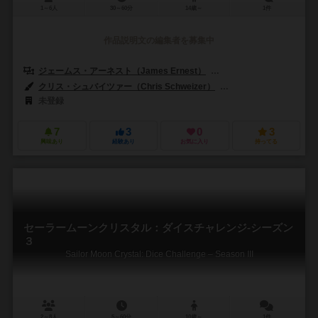
1～6人
30～60分
14歳～
1件
作品説明文の編集者を募集中
ジェームス・アーネスト（James Ernest）
マット・チャップマン（Ma
クリス・シュバイツァー（Chris Schweizer）
スカイラー・ウッディーズ
未登録
7
3
0
3
興味あり
経験あり
お気に入り
持ってる
セーラームーンクリスタル：ダイスチャレンジ-シーズン
３
Sailor Moon Crystal: Dice Challenge – Season III
2～8人
5～60分
10歳～
1件