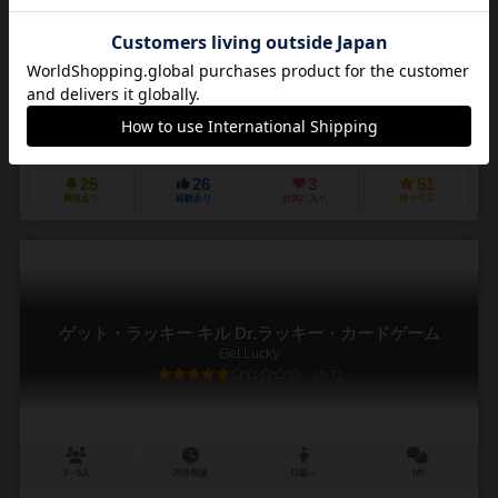
キルDr.ラッキーの世界観とルールを受け継ぎ太平洋の島が舞台のラッ
キー博士の暗殺計画の物語です。 プレイヤーは他人の目がないところ
でラッキー博士の殺害を試みます。 しかし...
ジェームス・アーネスト（James Ernest）
イスラエル・エバンス（Israel Evans）
チーパス ゲームズ（Cheapass Games）
25
26
3
51
興味あり
経験あり
お気に入り
持ってる
ゲット・ラッキー キル Dr.ラッキー・カードゲーム
Get Lucky
5.7
2～6人
20分前後
12歳～
1件