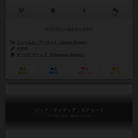
2～8人
－
ー
0件
作品説明文の編集者を募集中
ジェームス・アーネスト（James Ernest）
未登録
チーパス ゲームズ（Cheapass Games）
1
1
0
1
興味あり
経験あり
お気に入り
持ってる
ビッグ・アイディア：モアカード
The Big Idea: More Cards!