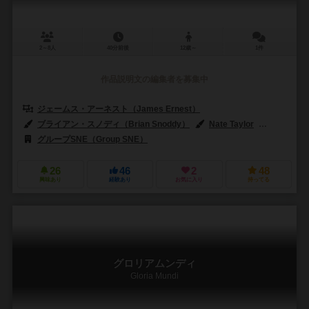
2～8人
40分前後
12歳～
1件
作品説明文の編集者を募集中
ジェームス・アーネスト（James Ernest）
ブライアン・スノディ（Brian Snoddy）
Nate Taylor
アオガチョ
グループSNE（Group SNE）
26
46
2
48
興味あり
経験あり
お気に入り
持ってる
グロリアムンディ
Gloria Mundi