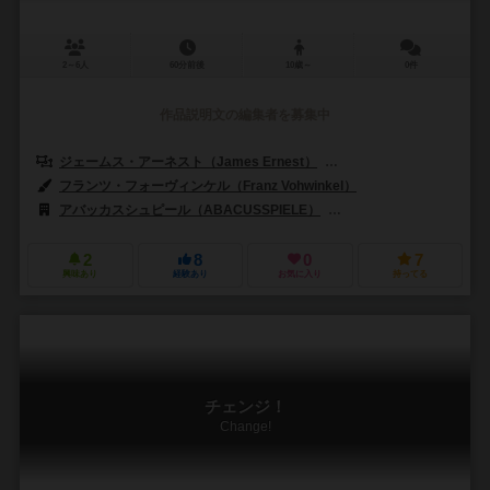
2～6人
60分前後
10歳～
0件
作品説明文の編集者を募集中
ジェームス・アーネスト（James Ernest）
マイク・セリンカー（Mike
フランツ・フォーヴィンケル（Franz Vohwinkel）
アバッカスシュピール（ABACUSSPIELE）
リオ グランデ ゲームス（R
2
8
0
7
興味あり
経験あり
お気に入り
持ってる
チェンジ！
Change!