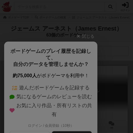
ログイン
ボドゲーマTOP
ボードゲームの検索
ジェームス アーネスト（James Ernest
ジェームス アーネスト（James Ernest）
63個のボードゲーム
閉じる
ボードゲームのプレイ履歴を記録し
検索メニュー
て、
自分のデータを管理しませんか？
約75,000人
がボドゲーマを利用中！
遊んだボードゲームを記録する
魔女裁判 / ウィッチ・トライアル
気になるゲームのレビューを読む
Witch Trial
5.8
お気に入り作品・所有リストの共
有
ログイン / 会員登録（10秒）
3～7人
45分前後
10歳～
7件