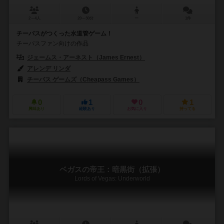
2～4人
20～30分
ー
1件
チーパスがつくった水道管ゲーム！
チーパスファン向けの作品
ジェームス・アーネスト（James Ernest）
アレンデ リンダ
チーパス ゲームズ（Cheapass Games）
0
1
0
1
興味あり
経験あり
お気に入り
持ってる
ベガスの帝王：暗黒街（拡張）
Lords of Vegas: Underworld