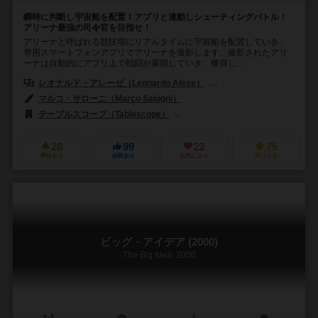
瞬時に判断し宇宙船を配置！アプリと連動しシューティングバトル！
アリーナ最強の司令官を目指せ！
アリーナと呼ばれる競技場にリアルタイムに宇宙船を配置していき、
専用スマートフォンアプリでアリーナを撮影します。撮影されたアリ
ーナは自動的にアプリ上で戦闘が展開していき、獲得し...
レオナルド・アレーゼ（Leonardo Alese）
ジェームス・アーネスト（J
マルコ・サローニ（Marco Salogni）
テーブルスコープ（Tablescope）
クラニオ・クリエーションズ（Cranio
28
99
22
75
興味あり
経験あり
お気に入り
持ってる
ビッグ・アイデア (2000)
The Big Idea: 2000