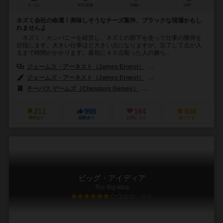
3～6人
30分前後
10歳～
14件
ネズミ会社の命運！美味しそうなチーズ案件、ブラックな現場かもし
れませんよ
ネズミ・カンパニーを経営し、ネズミの部下を使って仕事の獲得を
目指します。大きい仕事ほど大きい点になりますが、完了して点が入
るまで時間がかかります。最初に４０点取った人の勝ち...
ジェームス・アーネスト（James Ernest）
ジョン・ウィルキー（Jon 
ジェームズ・アーネスト（James Ernest）
キャロル・モナハン（Caro
チーパス ゲームズ（Cheapass Games）
ニューゲームズオーダー（New 
211
998
164
636
興味あり
経験あり
お気に入り
持ってる
ビッグ・アイディア
The Big Idea
6.0