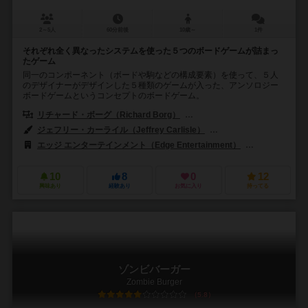
2～5人
60分前後
10歳～
1件
それぞれ全く異なったシステムを使った５つのボードゲームが詰まっ
たゲーム
同一のコンポーネント（ボードや駒などの構成要素）を使って、５人
のデザイナーがデザインした５種類のゲームが入った、アンソロジー
ボードゲームというコンセプトのボードゲーム。
リチャード・ボーグ（Richard Borg）
ジェームス・アーネスト（Jame
ジェフリー・カーライル（Jeffrey Carlisle）
ショーン・グレン（Sean
エッジ エンターテインメント（Edge Entertainment）
シュピルゼット（
10
8
0
12
興味あり
経験あり
お気に入り
持ってる
ゾンビバーガー
Zombie Burger
5.8