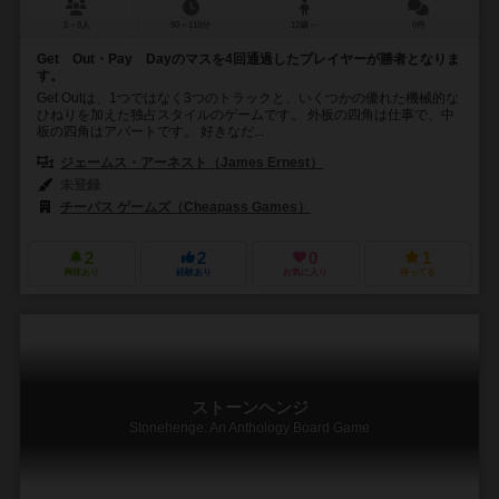
2～8人
90～110分
12歳～
0件
Get Out・Pay Dayのマスを4回通過したプレイヤーが勝者となりま
す。
Get Outは、1つではなく3つのトラックと、いくつかの優れた機械的な
ひねりを加えた独占スタイルのゲームです。 外板の四角は仕事で、中
板の四角はアパートです。 好きなだ...
ジェームス・アーネスト（James Ernest）
未登録
チーパス ゲームズ（Cheapass Games）
2
2
0
1
興味あり
経験あり
お気に入り
持ってる
ストーンヘンジ
Stonehenge: An Anthology Board Game