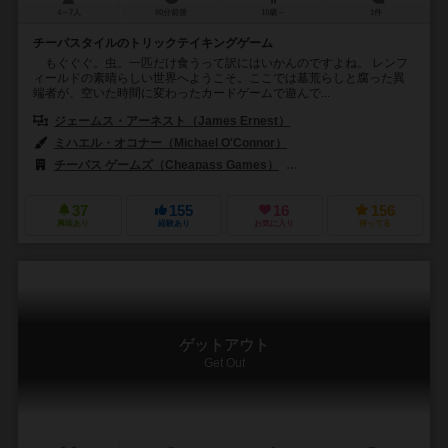
4～7人
60分前後
10歳～
1件
チーパスタイルのトリックテイキングゲーム
もぐぐぐ。虫。一匹だけ食うって訳にはいかんのですよね。 レンフ
ィールドの素晴らしい世界へようこそ。ここでは墓荒らしと腐った異
端者が、空いた時間に変わったカードゲームで遊んで...
ジェームス・アーネスト（James Ernest）
ミハエル・オコナー（Michael O'Connor）
チーパス ゲームズ（Cheapass Games）
アイ・アム・ファクトリー（I 
37
155
16
156
興味あり
経験あり
お気に入り
持ってる
ゲットアウト
Get Out