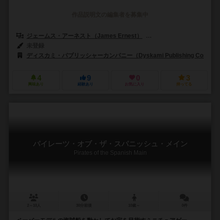
作品説明文の編集者を募集中
ジェームス・アーネスト（James Ernest）
マーク・マッキノン（Mark
未登録
ディスカミ・パブリッシャーカンパニー（Dyskami Publishing Compan
4
9
0
3
興味あり
経験あり
お気に入り
持ってる
パイレーツ・オブ・ザ・スパニッシュ・メイン
Pirates of the Spanish Main
2～10人
30分前後
10歳～
0件