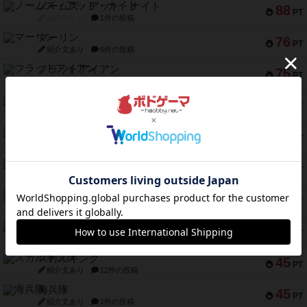
ノームズ・アット・ナイト
88
PT
紹介文なし
1件の投稿
マーリン
76
PT
紹介文あり
6件の投稿
フラットアイアン
75
PT
紹介文なし
2件の投稿
トランスオリエント・エクスプレス
70
PT
紹介文なし
1件の投稿
アンブッシュ！：ムーブアウト！
59
PT
紹介文あり
1件の投稿
キャプテン・フリップ：イスラ・ボンバ
51
PT
紹介文なし
2件の投稿
ガルフストライク
46
PT
紹介文あり
1件の投稿
エコーズ・オブ・タイム
45
PT
紹介文なし
8件の投稿
スカルキング
45
PT
紹介文あり
12件の投稿
海兵隊
45
PT
紹介文あり
1件の投稿