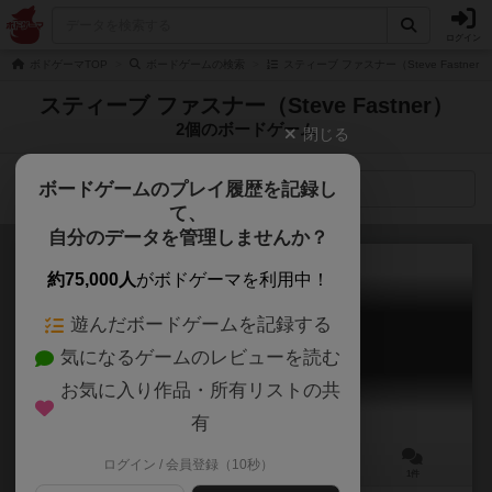
ログイン
ボドゲーマTOP
ボードゲームの検索
スティーブ ファスナー（Steve Fastne
スティーブ ファスナー（Steve Fastner）
2個のボードゲーム
閉じる
ボードゲームのプレイ履歴を記録し
検索メニュー
て、
自分のデータを管理しませんか？
約75,000人
がボドゲーマを利用中！
遊んだボードゲームを記録する
ベガスの帝王：アップ（拡張）
気になるゲームのレビューを読む
Lords of Vegas: UP!
お気に入り作品・所有リストの共
有
ログイン / 会員登録（10秒）
2～6人
60～90分
12歳～
1件