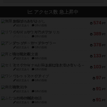
アクセス数 急上昇中
無限まちがいさがし
574
PT
紹介文あり
2件の投稿
リワイルド：サウスアメリカ
389
PT
紹介文なし
2件の投稿
アンダー・ザ・テーブラー
378
PT
紹介文あり
1件の投稿
宵と暁の呪文書
133
PT
紹介文あり
8件の投稿
セミファイナル ～お前はまだ生きている～
103
PT
紹介文あり
1件の投稿
ワン・トゥ・ファイブ
97
PT
紹介文あり
1件の投稿
南北戦争
91
PT
紹介文あり
1件の投稿
ふたつの城の物語
91
PT
紹介文あり
6件の投稿