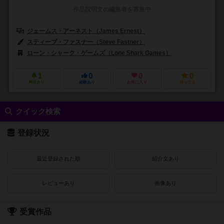
作品説明文の編集者を募集中
ジェームス・アーネスト（James Ernest）
マイク・セリンカー（Mike
スティーブ・ファスナー（Steve Fastner）
リッチ・ラーソン（Rich 
ローン・シャーク・ゲームズ（Lone Shark Games）
1
0
0
0
興味あり
経験あり
お気に入り
持ってる
クイック検索
登録状況
最近登録された順
紹介文あり
レビューあり
画像あり
受賞作品