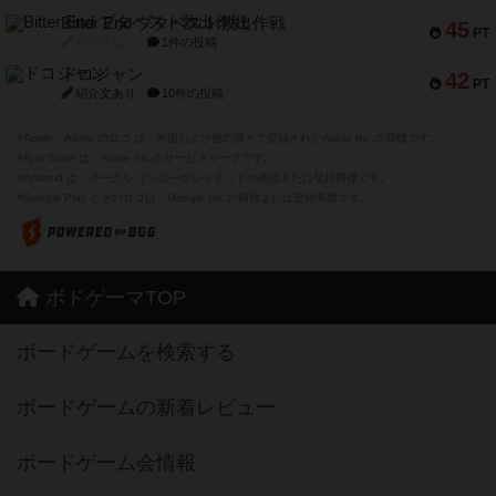
Bitter End ブタペスト救出作戦
45
PT
紹介文なし
1件の投稿
ドコジャン
42
PT
紹介文あり
10件の投稿
※Apple、Apple のロゴ は、米国および他の国々で登録されたApple Inc.の商標です。
※App Store は、Apple Inc.のサービスマークです。
※Android は、グーグル インコーポレイテッドの商標または登録商標です。
※Google Play とそのロゴは、Google Inc.の商標または登録商標です。
ボドゲーマTOP
ボードゲームを検索する
ボードゲームの新着レビュー
ボードゲーム会情報