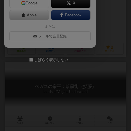
Google
X
作品説明文の編集者を募集中
Apple
Facebook
ジェームス・アーネスト（James Ernest）
マイク・セリンカー（Mike
または
スティーブ・ファスナー（Steve Fastner）
リッチ・ラーソン（Rich 
メイフェア ゲームズ（Mayfair Games）
メールで会員登録
1
2
2
2
興味あり
経験あり
お気に入り
持ってる
しばらく表示しない
ベガスの帝王：暗黒街（拡張）
Lords of Vegas: Underworld
2～6人
60～90分
12歳～
1件