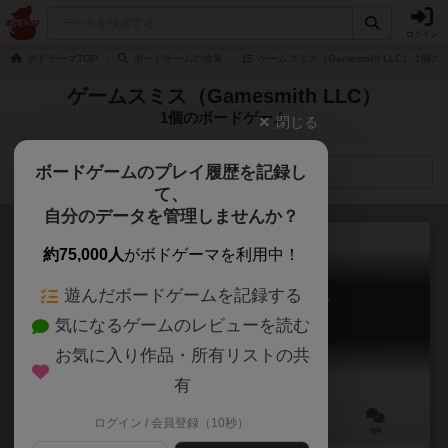
ログイン
ボドゲーマTOP
ボードゲームの検索
ゲームスミス（Gamesmith LLC） 1個
ゲームスミス（Gamesmith LLC）
1個のボードゲーム
閉じる
ボードゲームのプレイ履歴を記録し
検索メニュー
て、
自分のデータを管理しませんか？
約75,000人
がボドゲーマを利用中！
遊んだボードゲームを記録する
クリスマスの12日間 / 12デイズ
気になるゲームのレビューを読む
12 Days
お気に入り作品・所有リストの共
有
ログイン / 会員登録（10秒）
3～5人
15分前後
8歳～
0件