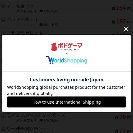
ギョッと
154
PT
紹介文あり
1件の投稿
クルティボ
152
PT
紹介文なし
1件の投稿
ブラヴェスト
140
PT
紹介文なし
1件の投稿
ドブル：ポケットモンスター
122
PT
紹介文あり
4件の投稿
ジャンヌ・ダルク-オルレアン ドロー＆ライト
118
PT
紹介文なし
5件の投稿
ファースト・イン・フライト
94
PT
紹介文あり
3件の投稿
ダイススローン
88
PT
紹介文なし
1件の投稿
ガルフストライク
80
PT
紹介文あり
1件の投稿
モズビ－ズ・レイダ－ズ
79
PT
紹介文あり
1件の投稿
リー対グラント
77
PT