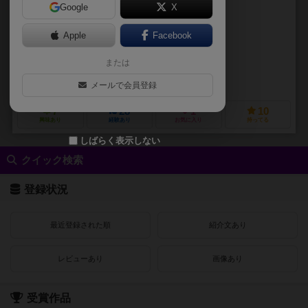
Google
X
作品説明文の編集者を募集中
Apple
Facebook
ジェームス・アーネスト（James Ernest）
マイク・セリンカー（Mike
または
エコー・チャーニック（Echo Chernik）
カリオペ・ゲームズ（Calliope Games）
ゲームスミス（Gamesmith
メールで会員登録
7
28
1
10
興味あり
経験あり
お気に入り
持ってる
しばらく表示しない
クイック検索
登録状況
最近登録された順
紹介文あり
レビューあり
画像あり
受賞作品