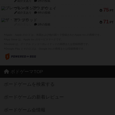
紹介文あり
1件の投稿
ブレーキング・アウェイ
75
PT
紹介文あり
4件の投稿
ザ・フラッド
71
PT
紹介文なし
1件の投稿
※Apple、Apple のロゴ は、米国および他の国々で登録されたApple Inc.の商標です。
※App Store は、Apple Inc.のサービスマークです。
※Android は、グーグル インコーポレイテッドの商標または登録商標です。
※Google Play とそのロゴは、Google Inc.の商標または登録商標です。
ボドゲーマTOP
ボードゲームを検索する
ボードゲームの新着レビュー
ボードゲーム会情報