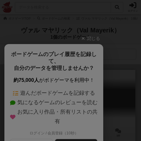
ログイン
ボドゲーマTOP
ボードゲームの検索
ヴァル マヤリック（Val Mayerik） 1個
ヴァル マヤリック（Val Mayerik）
1個のボードゲーム
閉じる
ボードゲームのプレイ履歴を記録し
検索メニュー
て、
自分のデータを管理しませんか？
約75,000人
がボドゲーマを利用中！
遊んだボードゲームを記録する
フォーリング
気になるゲームのレビューを読む
Falling
お気に入り作品・所有リストの共
有
ログイン / 会員登録（10秒）
4～8人
5分前後
8歳～
3件