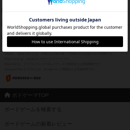
紹介文あり
12件の投稿
海兵隊
45
PT
紹介文あり
1件の投稿
Bitter End ブタペスト救出作戦
45
PT
紹介文なし
1件の投稿
ドコジャン
42
PT
紹介文あり
10件の投稿
※Apple、Apple のロゴ は、米国および他の国々で登録されたApple Inc.の商標です。
※App Store は、Apple Inc.のサービスマークです。
※Android は、グーグル インコーポレイテッドの商標または登録商標です。
※Google Play とそのロゴは、Google Inc.の商標または登録商標です。
ボドゲーマTOP
ボードゲームを検索する
ボードゲームの新着レビュー