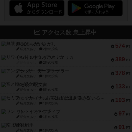
アクセス数 急上昇中
無限まちがいさがし
574
PT
紹介文あり
2件の投稿
リワイルド：サウスアメリカ
389
PT
紹介文なし
2件の投稿
アンダー・ザ・テーブラー
378
PT
紹介文あり
1件の投稿
宵と暁の呪文書
133
PT
紹介文あり
8件の投稿
セミファイナル ～お前はまだ生きている～
103
PT
紹介文あり
1件の投稿
ワン・トゥ・ファイブ
97
PT
紹介文あり
1件の投稿
南北戦争
91
PT
紹介文あり
1件の投稿