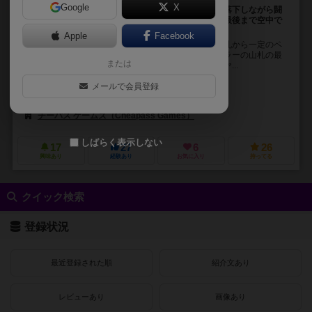
Google
X
リアルタイム・カードゲーム。誰もが落下していき、落下しながら闘
う。地面に着いたプレイヤーはゲームからはずれる。最後まで空中で
残るのは誰？
Apple
Facebook
プレイヤーは空中で落下している。ディーラーが山札から一定のペ
ースでプレイヤーの前にカードを配っていく。ディーラーの山札の最
または
後には地面カードが数枚あり，それを配られたプレイヤ...
ジェームス・アーネスト（James Ernest）
メールで会員登録
ジェームズ・アーネスト（James Ernest）
ヴァル・マヤリック（Val 
チーパス ゲームズ（Cheapass Games）
パイゾ出版（Paizo Publis
しばらく表示しない
17
27
6
26
興味あり
経験あり
お気に入り
持ってる
クイック検索
登録状況
最近登録された順
紹介文あり
レビューあり
画像あり