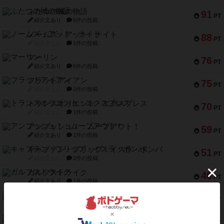
ふたつの城の物語
91
PT
紹介文あり
6件の投稿
ノームズ・アット・ナイト
88
PT
紹介文なし
1件の投稿
マーリン
76
PT
紹介文あり
6件の投稿
フラットアイアン
75
PT
紹介文なし
2件の投稿
トランスオリエント・エクスプレス
70
PT
紹介文なし
1件の投稿
アンブッシュ！：ムーブアウト！
59
PT
紹介文あり
1件の投稿
キャプテン・フリップ：イスラ・ボンバ
51
PT
紹介文なし
2件の投稿
ガルフストライク
46
PT
紹介文あり
1件の投稿
エコーズ・オブ・タイム
45
PT
紹介文なし
8件の投稿
スカルキング
45
PT