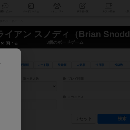
索
新着レビュー
ボードゲーム会
コミュニティ
掲示板一覧
） 3個のボードゲーム
イアン スノディ（Brian Snod
3個のボードゲーム
閉じる
、
更新順
レート順
登録順
人気順
注目順
投稿数
ワード検索ができます。
検索できます。
プレイ対象人数に含まれるボードゲームを指定します。
目安となる所要時間を指定することができ
遊べる人数
プレイ時間
物などモチーフ・ストーリーを指定することができます。直感的にゲームシステムを理解
ゲーム性を構成するコアシステムです。主
バー
メカニクス
リセット