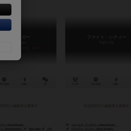
ゾンビバーガー
ファイト・シティー
Zombie Burger
Fight City
5.8
40分前後
12歳～
1件
2人用
30分前後
10歳～
説明文の編集者を募集中
作品説明文の編集者を募集中
（James Ernest）
ジェームス・アーネスト（James Ernest）
Brian Snoddy）
Nate Taylor
アオガチョウ（Aogachou）
ブライアン・スノディ（Brian Snoddy）