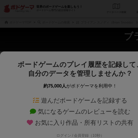
世界のボードゲームを楽しもう！
ボードゲーム専門の総合情報サイト
データベース
検
ボドゲーマTOP
ボードゲームの検索
ブライアン スノディ（Brian Snoddy
ブラ
ボードゲームのプレイ履歴を記録して
さくさく表示
じっくり表示
自分のデータを管理しませんか？
商品名、商品説明文、デザイナー名、テーマ名、メカニクス名を対象にフリー
ゲームデザイナー名を指定して
フリーワード
ゲームデザイナー
約75,000人
がボドゲーマを利用中！
遊んだボードゲームを記録する
対象年齢を指定します。
世界観や登場人
対象年齢
テーマ/フレー
気になるゲームのレビューを読む
お気に入り作品・所有リストの共有
ログイン / 会員登録（10秒）