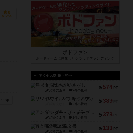
0
持ってる
ボドファン
ボードゲームに特化したクラウドファンディング
アクセス数 急上昇中
無限まちがいさがし
574
PT
紹介文あり
2件の投稿
リワイルド：サウスアメリカ
389
990年
PT
紹介文なし
2件の投稿
アンダー・ザ・テーブラー
378
PT
紹介文あり
1件の投稿
宵と暁の呪文書
133
PT
紹介文あり
8件の投稿