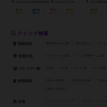
チーパス ゲームズ（Cheapass Games）
ジェームス・アーネスト・ゲームズ（James Ernest Games）
グループSNE（Gro
10
74
3
67
26
興味あり
経験あり
お気に入り
持ってる
興味あり
クイック検索
最近登録された順
紹介文あり
レビュ
登録状況
ドイツゲーム大賞
ドイツ年間ゲーム大賞
受賞作品
1人用
2人用
3～4人用
4～8人用
プレイヤー数
2021〜2022年
2019〜2020年
2016
発売時期
1950〜1980年
ライナー・クニツィア
クラウス・トイバ
作者