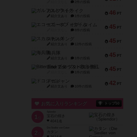
紹介文なし
2件の投稿
ガルフストライク
46
PT
紹介文あり
1件の投稿
エコーズ・オブ・タイム
45
PT
紹介文なし
8件の投稿
スカルキング
45
PT
紹介文あり
12件の投稿
海兵隊
45
PT
紹介文あり
1件の投稿
Bitter End ブタペスト救出作戦
45
PT
紹介文なし
1件の投稿
ドコジャン
42
PT
紹介文あり
10件の投稿
お気に入りランキング
トップ50
Splendor
1
宝石の煌き
位
4041名
Die Siedler von Catan
2
カタン
位