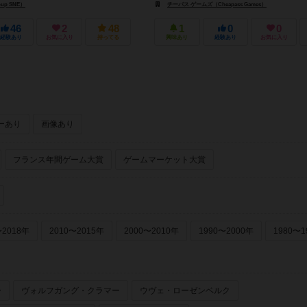
up SNE）
スティーブ･ジャクソン･ゲームズ（Steve Jackson Games）
チーパス ゲームズ（Cheapass Games）
46
2
48
1
0
0
経験あり
お気に入り
持ってる
興味あり
経験あり
お気に入り
ーあり
画像あり
フランス年間ゲーム大賞
ゲームマーケット大賞
〜2018年
2010〜2015年
2000〜2010年
1990〜2000年
1980〜1
ー
ヴォルフガング・クラマー
ウヴェ・ローゼンベルク