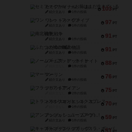
セミファイナル ～お前はまだ生きている～
103
PT
紹介文あり
1件の投稿
ワン・トゥ・ファイブ
97
PT
紹介文あり
1件の投稿
南北戦争
91
PT
紹介文あり
1件の投稿
ふたつの城の物語
91
PT
紹介文あり
6件の投稿
ノームズ・アット・ナイト
88
PT
紹介文なし
1件の投稿
マーリン
76
PT
紹介文あり
6件の投稿
フラットアイアン
75
PT
紹介文なし
2件の投稿
トランスオリエント・エクスプレス
70
PT
紹介文なし
1件の投稿
アンブッシュ！：ムーブアウト！
59
PT
紹介文あり
1件の投稿
キャプテン・フリップ：イスラ・ボンバ
51
PT