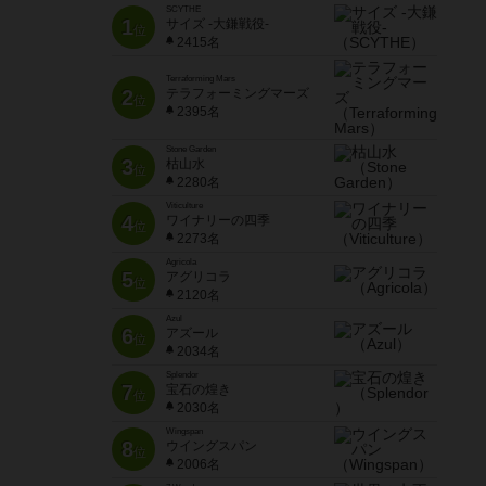
SCYTHE
1
サイズ -大鎌戦役-
位
2415名
Terraforming Mars
2
テラフォーミングマーズ
位
2395名
Stone Garden
3
枯山水
位
2280名
Viticulture
4
ワイナリーの四季
位
2273名
Agricola
5
アグリコラ
位
2120名
Azul
6
アズール
位
2034名
Splendor
7
宝石の煌き
位
2030名
Wingspan
8
ウイングスパン
位
2006名