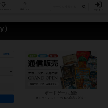
ログイン
カフェ/店舗
人気ボードゲーム
通販ストア
dy）
発売年
ます。マニュアルを読む時間や参加者へのルール説明時間は含まれていないため、初めて遊
できるよう、中世ファンタジー・クッキング・海賊同士の対決など、ゲームコンセプトを絞
にボードゲームに慣れている方向けの絞込機能です。例えば「ダイスロール」はランダム値
ボードゲーム通販
オンラインストアで7,500商品を販売中