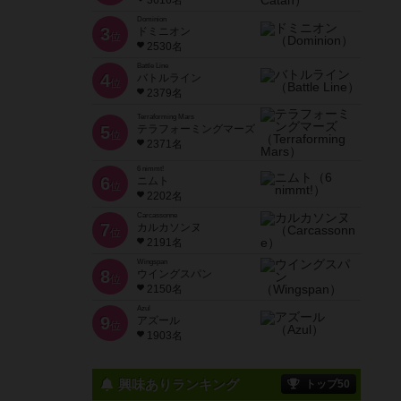
3616名
Dominion
3
ドミニオン
位
2530名
Battle Line
4
バトルライン
位
2379名
Terraforming Mars
5
テラフォーミングマーズ
位
2371名
6 nimmt!
6
ニムト
位
2202名
Carcassonne
7
カルカソンヌ
位
2191名
Wingspan
8
ウイングスパン
位
2150名
Azul
9
アズール
位
1903名
興味ありランキング
トップ50