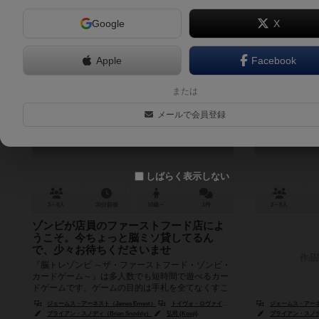
Google
X
Apple
Facebook
脳トレゾンビ
または
Give Me the Brain!
メールで会員登録
5.7
しばらく表示しない
3～8人
30分前後
10歳～
1件
2～8人
ゾンビが店員のファーストフード店によ
うこそ。今ちょっと脳ミソ貸してるん
で、少々お待ちくださいませ
作品
『脳トレゾンビ ～ザ・ファーストフード・ゾンビ・
カードゲーム～』は多人数でも短時間で遊べるカー
ドゲームです。ゲームの目的は手札を全てなくすこ
とです。 何故かゾンビ達（...
ジェームス・アーネスト（James Ernest）
トイヴォ・ロヴァイネン
ジェームス・アーネスト
ブライアン・スノディ（Brian Snoddy）
弘司 (Kouji)
ブライアン・スノディ（