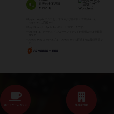
7 Wonders
9
世界の七不思議
位
1920名
※Apple、Apple のロゴ は、米国および他の国々で登録された
Apple Inc.の商標です。
※App Store は、Apple Inc.のサービスマークです。
※Android は、グーグル インコーポレイテッドの商標または登録商
標です。
※Google Play とそのロゴは、Google Inc.の商標または登録商標で
す。
ボードゲームカフェ
運営者情報