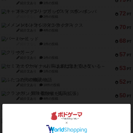
PT
紹介文あり
1件の投稿
キャプテン・フリップ：イスラ・ボンバ
72
PT
紹介文なし
2件の投稿
メメントオンラインタクティクス
70
PT
紹介文あり
4件の投稿
パーミッド
68
PT
紹介文なし
1件の投稿
クリーグ
57
PT
紹介文あり
1件の投稿
セミファイナル ～お前はまだ生きている～
53
PT
紹介文あり
1件の投稿
ふたつの街の物語
52
PT
紹介文あり
18件の投稿
クランク! ：冒険者たち（拡張）
50
PT
紹介文あり
4件の投稿
とうほうの！
42
PT
紹介文なし
1件の投稿
スターマイン・ラミー ポケット
42
PT
紹介文あり
2件の投稿