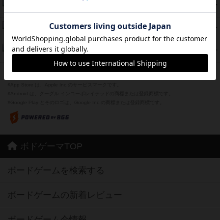
海兵隊
39
PT
紹介文あり
1件の投稿
スーパーストア3000
39
PT
紹介文なし
1件の投稿
フリップ７：復讐心とともに
37
PT
紹介文なし
2件の投稿
※Apple、Apple のロゴ は、米国および他の国々で登録されたApple Inc.の商標です。
※App Store は、Apple Inc.のサービスマークです。
※Android は、グーグル インコーポレイテッドの商標または登録商標です。
※Google Play とそのロゴは、Google Inc.の商標または登録商標です。
ボドゲーマTOP
ボードゲームを検索する
ボードゲームの新着レビュー
ボードゲーム会情報