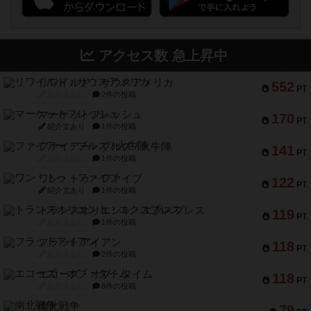
アクセス数 急上昇中
リワイルド：サウスアメリカ
552
PT
紹介文なし
2件の投稿
マーケットフレッシュ
170
PT
紹介文あり
1件の投稿
ファイアー・ブルズ / 火牛陣
141
PT
紹介文なし
1件の投稿
ワン・トゥ・ファイブ
122
PT
紹介文あり
1件の投稿
トランスオリエント・エクスプレス
119
PT
紹介文なし
1件の投稿
フラットアイアン
118
PT
紹介文なし
2件の投稿
エコーズ・オブ・タイム
118
PT
紹介文なし
8件の投稿
南北戦争
79