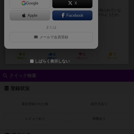
Google
X
パズルチックな不思議なカードゲーム。
ペアーズで有名なジェームズ・アーネストによるあまり知られていな
いカードゲーム。 アメリカではそれなりに有名なテーマのようだが、
Apple
Facebook
それすらわからない人にはただのパズルゲーと...
または
ジェームス・アーネスト（James Ernest）
フィル・フォッリオ（Phil 
ジェームズ・アーネスト（James Ernest）
フィル・フォリオ（Phil F
メールで会員登録
チーパス ゲームズ（Cheapass Games）
スタジオ・フォグリオ（Studi
0
4
0
7
興味あり
経験あり
お気に入り
持ってる
しばらく表示しない
クイック検索
登録状況
最近登録された順
紹介文あり
レビューあり
画像あり