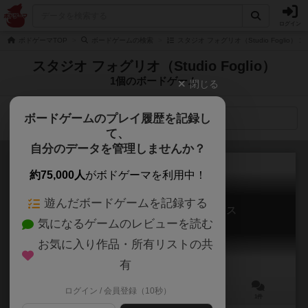
ログイン
ボドゲーマTOP
ボードゲームの検索
スタジオ フォグリオ（Studio Foglio）
スタジオ フォグリオ（Studio Foglio）
1個のボードゲーム
閉じる
ボードゲームのプレイ履歴を記録し
検索メニュー
て、
自分のデータを管理しませんか？
約75,000人
がボドゲーマを利用中！
遊んだボードゲームを記録する
ガール・ジーニアス：ザ・ワークス
気になるゲームのレビューを読む
Girl Genius: The Works
お気に入り作品・所有リストの共
有
ログイン / 会員登録（10秒）
2～4人
30分前後
10歳～
1件