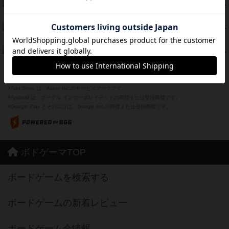
海兵隊
39
PT
紹介文あり
1件の投稿
スーパーストア3000
39
PT
紹介文なし
1件の投稿
フリップ７：復讐心とともに
37
PT
紹介文なし
2件の投稿
※Apple、Apple のロゴ は、米国および他の国々で登録されたApple Inc.の商標です。
※App Store は、Apple Inc.のサービスマークです。
※Android は、グーグル インコーポレイテッドの商標または登録商標です。
※Google Play とそのロゴは、Google Inc.の商標または登録商標です。
ボドゲーマTOP
ボードゲームを検索する
ボードゲームの新着レビュー
ボードゲーム会情報