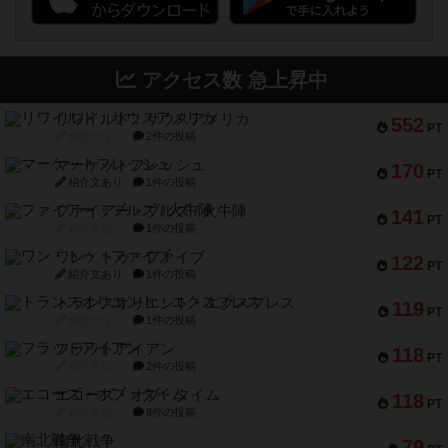
アクセス数 急上昇中
リワイルド：サウスアメリカ
552
PT
紹介文なし
2件の投稿
マーケットフレッシュ
170
PT
紹介文あり
1件の投稿
ファイアー・ブルズ / 火牛陣
141
PT
紹介文なし
1件の投稿
ワン・トゥ・ファイブ
122
PT
紹介文あり
1件の投稿
トランスオリエント・エクスプレス
119
PT
紹介文なし
1件の投稿
フラットアイアン
118
PT
紹介文なし
2件の投稿
エコーズ・オブ・タイム
118
PT
紹介文なし
8件の投稿
南北戦争
79