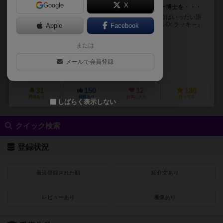
Google
X
ブラックテイストなカードゲーム、恨み重なるラッキー博士を・・・
恨み重なるラッキー博士をつけねらい、思いを遂げるのはいったい誰
だ! ? “ブラックユーモア"満載の名作ボードゲーム『キルDr.ラッキー』
Apple
Facebook
が、遊びやすいカードゲームになっ...
または
ジェームス・アーネスト（James Ernest）
リック・フィッシュ（Rick
イスラエル・エバンス（Israel Evans）
メールで会員登録
チーパス ゲームズ（Cheapass Games）
コザイク（cosaic）
31
150
12
180
興味あり
経験あり
お気に入り
持ってる
しばらく表示しない
クイック検索
登録状況
最近登録された順
紹介文あり
レビューあり
画像あり