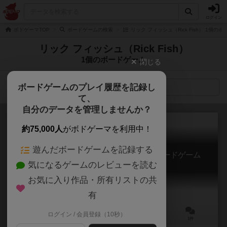
ログイン
ボドゲーマTOP
ボードゲームの検索
リック フィッシュ（Rick Fish） 1個の
リック フィッシュ（Rick Fish）
1個のボードゲーム
閉じる
ボードゲームのプレイ履歴を記録し
検索メニュー
て、
自分のデータを管理しませんか？
約75,000人
がボドゲーマを利用中！
遊んだボードゲームを記録する
ゲット・ラッキー キル Dr.ラッキー・カードゲーム
気になるゲームのレビューを読む
Get Lucky
5.7
お気に入り作品・所有リストの共
有
ログイン / 会員登録（10秒）
2～6人
20分前後
12歳～
1件