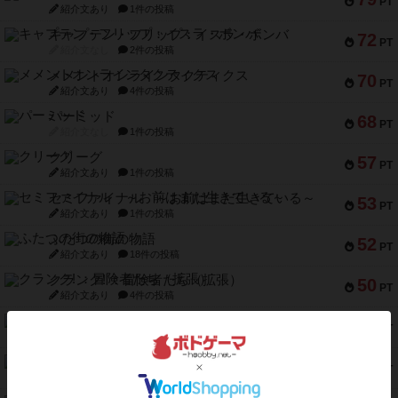
PT
紹介文あり
1件の投稿
キャプテン・フリップ：イスラ・ボンバ
72
PT
紹介文なし
2件の投稿
メメントオンラインタクティクス
70
PT
紹介文あり
4件の投稿
パーミッド
68
PT
紹介文なし
1件の投稿
クリーグ
57
PT
紹介文あり
1件の投稿
セミファイナル ～お前はまだ生きている～
53
PT
紹介文あり
1件の投稿
ふたつの街の物語
52
PT
紹介文あり
18件の投稿
クランク! ：冒険者たち（拡張）
50
PT
紹介文あり
4件の投稿
とうほうの！
42
PT
紹介文なし
1件の投稿
スターマイン・ラミー ポケット
42
PT
紹介文あり
2件の投稿