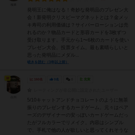
極東
発明王に俺はなる！奇妙な発明品のプレゼン大
会！新発明クリスピーマグネットとは？金メッ
キ寿司の利用価値は？サイバーローションは売
れるのか？物品カードと形容カードを3枚ずつ
受け取ります。手元から1〜6枚のカードを使い
プレゼン大会。投票タイム。最も素晴らしいと
思った発明品にメダル...
続きを読む（3年以上前）
神
160名
0名
0
充実
レーティングが非公開に設定されたユーザー
白州
5/10キャットアンドチョコレートのように無茶
振りのプレゼンするカードゲーム。元々はペア
ーズのデザイナーの安っぽいカードゲームだっ
たがフルカラーでリメイク。内容はシンプル
で、手札で他の人が欲しいと思ってくれそうな