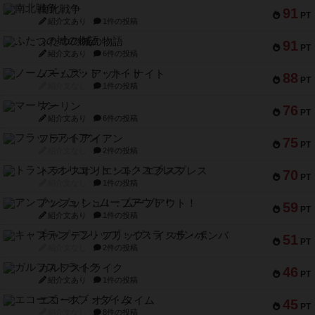
南北戦争
91
PT
紹介文あり
1件の投稿
ふたつの城の物語
91
PT
紹介文あり
6件の投稿
ノームズ・アット・ナイト
88
PT
紹介文なし
1件の投稿
マーリン
76
PT
紹介文あり
6件の投稿
フラットアイアン
75
PT
紹介文なし
2件の投稿
トランスオリエント・エクスプレス
70
PT
紹介文なし
1件の投稿
アンブッシュ！：ムーブアウト！
59
PT
紹介文あり
1件の投稿
キャプテン・フリップ：イスラ・ボンバ
51
PT
紹介文なし
2件の投稿
ガルフストライク
46
PT
紹介文あり
1件の投稿
エコーズ・オブ・タイム
45
PT
紹介文なし
8件の投稿