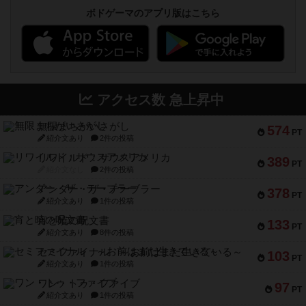
ボドゲーマのアプリ版はこちら
アクセス数 急上昇中
無限まちがいさがし
574
PT
紹介文あり
2件の投稿
リワイルド：サウスアメリカ
389
PT
紹介文なし
2件の投稿
アンダー・ザ・テーブラー
378
PT
紹介文あり
1件の投稿
宵と暁の呪文書
133
PT
紹介文あり
8件の投稿
セミファイナル ～お前はまだ生きている～
103
PT
紹介文あり
1件の投稿
ワン・トゥ・ファイブ
97
PT
紹介文あり
1件の投稿