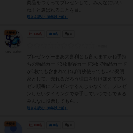
商品をつくってプレゼンして、みんなにいい
ね！と選ばれることを目...
続きを読む（8年以上前）
大賢者
145名
0名
0
tapy_walker
プレゼンゲーまあ大喜利とも言えますかね手持
ちの物品カード3枚形容カード3枚で物品カード
が1枚でも含まれてれば何枚使ってもいい発明
家として、売れるだろう理由を付け加えてプレ
ゼン順番にプレゼンするんじゃなくて、プレゼ
ンしたいタイミングで挙手していつでもできる
みんなに投票してもら...
続きを読む（8年以上前）
大賢者
100名
0名
0