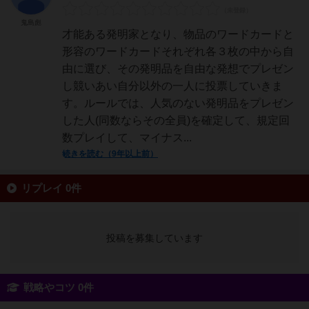
鬼島彪
才能ある発明家となり、物品のワードカードと
形容のワードカードそれぞれ各３枚の中から自
由に選び、その発明品を自由な発想でプレゼン
し競いあい自分以外の一人に投票していきま
す。ルールでは、人気のない発明品をプレゼン
した人(同数ならその全員)を確定して、規定回
数プレイして、マイナス...
続きを読む（9年以上前）
リプレイ 0件
投稿を募集しています
戦略やコツ 0件