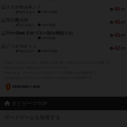
スカルキング
45
PT
紹介文あり
12件の投稿
海兵隊
45
PT
紹介文あり
1件の投稿
Bitter End ブタペスト救出作戦
45
PT
紹介文なし
1件の投稿
ドコジャン
42
PT
紹介文あり
10件の投稿
※Apple、Apple のロゴ は、米国および他の国々で登録されたApple Inc.の商標です。
※App Store は、Apple Inc.のサービスマークです。
※Android は、グーグル インコーポレイテッドの商標または登録商標です。
※Google Play とそのロゴは、Google Inc.の商標または登録商標です。
ボドゲーマTOP
ボードゲームを検索する