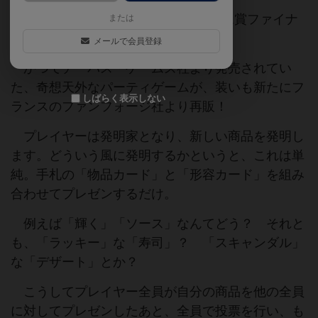
2011年Ｂ.フェイドゥッティ・ゲーム賞ファイナ
または
リスト
メールで会員登録
かつてチーパス・ゲームズ社より発売されてい
た、奇想天外なパーティゲームが、装いも新たにフ
しばらく表示しない
ランスのファンフォージ社より再販！
プレイヤーは発明家となり、新しい商品を発明し
ます。どういう風に発明するかというと、これは単
純。手札の「物品カード」と「形容カード」を組み
合わせてプレゼンするだけ。
例えば「輝く」「ソース」なんてどう？ それと
も、「ラッキー」な「寿司」？ 「スキャンダル」
な「デザート」とか？
こうしてプレイヤー全員が自分の商品を他の全員
に対してプレゼンしたあと、全員で投票を行い、も