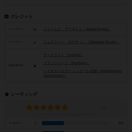
クレジット
ジェームス・アーネスト（James Ernest）
ゲームデザイン
シュテファン・ボウティン（Stéphane Boutin）
アートワーク
アークライト（Arclight）
ファンフォージ（Funforge）
関連企業/団体
ハイデルベルガー シュピーレ出版（Heidelberger
Spieleverlag）
レーティング
レーティングを行うには
ログイン
が必要です
1
9%
10点の人