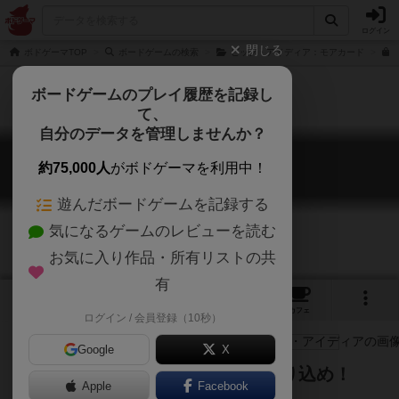
ログイン
閉じる
ボドゲーマTOP
ボードゲームの検索
ビッグ・アイディア：モアカード
ボードゲームのプレイ履歴を記録し
て、
自分のデータを管理しませんか？
ビッグ・アイディア
約75,000人
がボドゲーマを利用中！
The Big Idea
遊んだボードゲームを記録する
気になるゲームのレビューを読む
お気に入り作品・所有リストの共
有
3
4
23
トップ
画像
動画
レビュー
カフェ
ログイン / 会員登録（10秒）
Google
X
不思議な発明品を作り、強引に売り込め！
Apple
Facebook