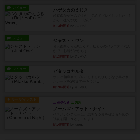
レビュー
ハゲタカのえじき
超有名なゲームですが、初めてプレイしました。1
から15までのカードがプ...
約13時間前
by みいやん
レビュー
ジャスト・ワン
まぁ面白かった‼️よくテレビとかのバラエティなん
かで、お題がわからずに...
約13時間前
by みいやん
レビュー
ピタッコカルタ
ボドゲ相席会でプレイしましたひらがなが書かれ
たカードを2枚まで手をつけ...
約13時間前
by みいやん
ルール/インスト
画像付き
充実
ノームズ・アット・ナイト
ベネボレンス女王は、忠実な臣民を称えるための
祝宴を開こうとしています。...
約14時間前
by jurong