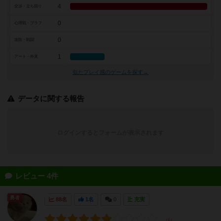
4
交渉・立ち回り
0
心理戦・ブラフ
0
攻防・戦闘
1
アート・外見
似たプレイ感のゲームを探す→
データに関する報告
ログインするとフォームが表示されます
レビュー 4件
勇者
88名
1名
0
充実