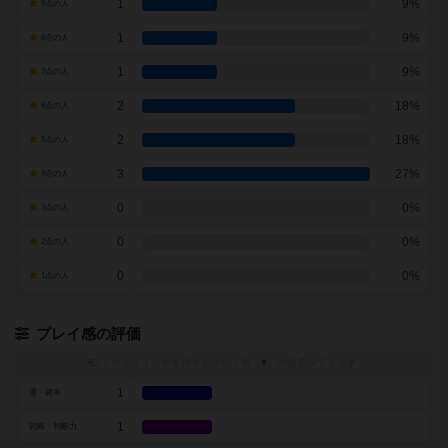
1
9%
9点の人
1
9%
8点の人
1
9%
7点の人
2
18%
6点の人
2
18%
5点の人
3
27%
4点の人
0
0%
3点の人
0
0%
2点の人
0
0%
1点の人
プレイ感の評価
トグルスイッチを押すとプレイ感（
※
）の投票ができます
1
運・確率
1
戦略・判断力