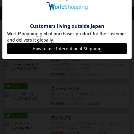
会員の新しい投稿
レビュー
街コロ通
街コロとの違いは初めから二つサイコロを振れる
など、少しの違いはあるけれ...
約2時間前
by くみ
戦略やコツ
ニューオールド
ゲーム終了時に、「オールドカードとニューカー
ドのどちらもある」 状態に...
約3時間前
by オグランド（Oguland）
レビュー
ニューオールド
ボードゲームを1,000個以上持っているユーザー視
点で良かった点と悪か...
約3時間前
by オグランド（Oguland）
レビュー
デクリプト
プレイ感がしっかりしてるから、超ボードゲーム
やったなって感じ。パーティ...
約4時間前
by ヒロ(新！ボードゲーム家族)