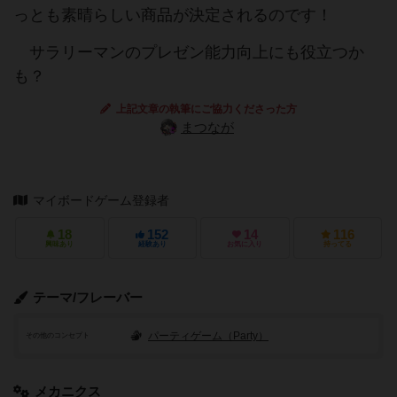
っとも素晴らしい商品が決定されるのです！
サラリーマンのプレゼン能力向上にも役立つか
も？
上記文章の執筆にご協力くださった方
まつなが
マイボードゲーム登録者
18
152
14
116
興味あり
経験あり
お気に入り
持ってる
テーマ/フレーバー
パーティゲーム（Party）
その他のコンセプト
メカニクス