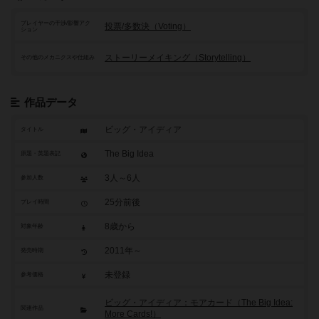
プレイヤーの干渉/影響アク
投票/多数決（Voting）
ション
ストーリーメイキング（Storytelling）
その他のメカニクスや仕組み
作品データ
ビッグ・アイディア
タイトル
The Big Idea
原題・英題表記
3人～6人
参加人数
25分前後
プレイ時間
8歳から
対象年齢
2011年～
発売時期
未登録
参考価格
ビッグ・アイディア：モアカード（The Big Idea:
関連作品
More Cards!）