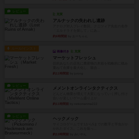
レビュー
充実
アルナックの失われし遺跡
アナログ対人プレイ数回。クニツィア先生の名作
「エルドラドを探して」にあ...
約6時間前
by おーちゃん
ルール/インスト
画像付き
充実
マーケットフレッシュ
目的あなたの店先に農産物の木箱を戦略的に積み
重ねて在庫を最大化し、競合...
約11時間前
by jurong
レビュー
メメントオンラインタクティクス
どんどん物量が増えて大変になっていく押し付け
合いが楽しいゲーム盛り上が...
約11時間前
by nekomanma222
レビュー
ヘックメック
サイコロゲームです1から5までの数字と芋虫がか
かれたダイス。これを振っ...
約13時間前
by みいやん