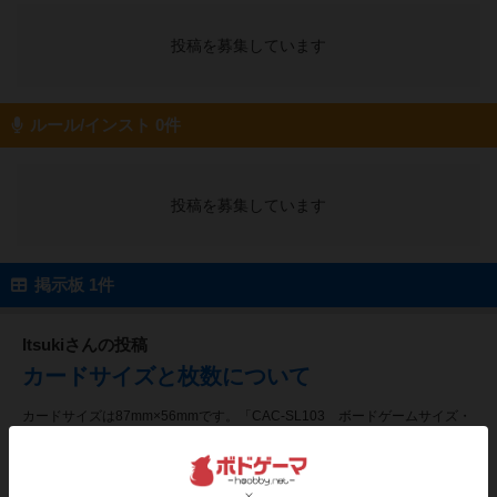
投稿を募集しています
ルール/インスト 0件
投稿を募集しています
掲示板 1件
Itsukiさんの投稿
カードサイズと枚数について
カードサイズは87mm×56mmです。「CAC-SL103 ボードゲームサイズ・
ハード」などのスリーブが最適です。カードは214枚入っています。
0件のコメント
170
8年以上前
ページビュー
コンポーネント/カードスリーブ