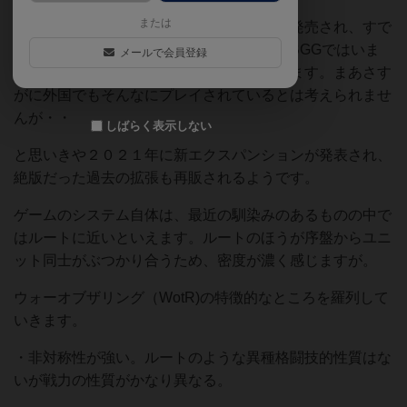
または
初版が２００４年、第２版が２０１２年に発売され、すで
に２版から１０年が経とうとしていますがBGGではいま
メールで会員登録
だ１０位前後に君臨する人気の高さを誇ります。まあさす
がに外国でもそんなにプレイされているとは考えられませ
んが・・
しばらく表示しない
と思いきや２０２１年に新エクスパンションが発表され、
絶版だった過去の拡張も再販されるようです。
ゲームのシステム自体は、最近の馴染みのあるものの中で
はルートに近いといえます。ルートのほうが序盤からユニ
ット同士がぶつかり合うため、密度が濃く感じますが。
ウォーオブザリング（WotR)の特徴的なところを羅列して
いきます。
・非対称性が強い。ルートのような異種格闘技的性質はな
いが戦力の性質がかなり異なる。