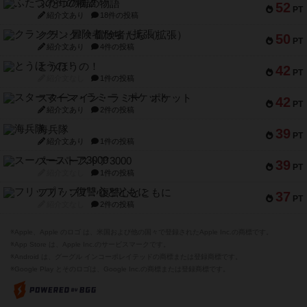
ふたつの街の物語
52
PT
紹介文あり
18件の投稿
クランク! ：冒険者たち（拡張）
50
PT
紹介文あり
4件の投稿
とうほうの！
42
PT
紹介文なし
1件の投稿
スターマイン・ラミー ポケット
42
PT
紹介文あり
2件の投稿
海兵隊
39
PT
紹介文あり
1件の投稿
スーパーストア3000
39
PT
紹介文なし
1件の投稿
フリップ７：復讐心とともに
37
PT
紹介文なし
2件の投稿
※Apple、Apple のロゴ は、米国および他の国々で登録されたApple Inc.の商標です。
※App Store は、Apple Inc.のサービスマークです。
※Android は、グーグル インコーポレイテッドの商標または登録商標です。
※Google Play とそのロゴは、Google Inc.の商標または登録商標です。