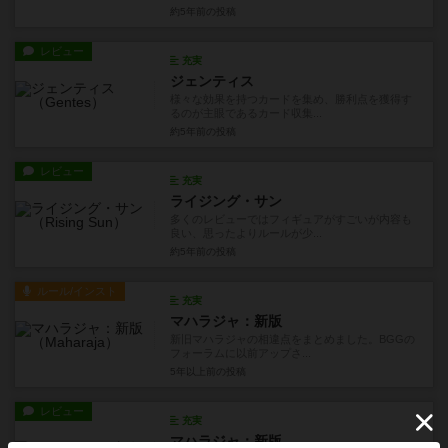
約5年前
の投稿
レビュー
充実
ジェンティス
様々な効果を持つカードを集め、勝利点を獲得す
るのが主眼であるカード収集...
約5年前
の投稿
レビュー
充実
ライジング・サン
多くのレビューではフィギュアがすごいが内容も
良い、思ったよりルールが少...
約5年前
の投稿
ルール/インスト
充実
マハラジャ：新版
新旧マハラジャの相違点をまとめました。BGGの
フォーラムに以前アップさ...
5年以上前
の投稿
レビュー
充実
マハラジャ：新版