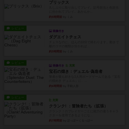
ブリックス
久しぶりに取り出してプレイ。記号担当と色担当
に分かれてプレイ。あかんか...
約5時間前
by くみ
レビュー
画像付き
ダグエイトチェス
チェスなのに、ほんの10分で終わります。動きで
敵のコマの種類が分かれば...
約5時間前
by くみ
レビュー
画像付き
充実
宝石の煌き：デュエル 偽造者
筆者が最も好きな2人用ボードゲームである『宝石
の煌めき デュエル』に、...
約6時間前
by 手動人形
レビュー
充実
クランク! ：冒険者たち（拡張）
クランク！のプレイヤーごとに能力の違うキャラ
クターを使用できるようにな...
約7時間前
by ぽっぽーくるっぽー