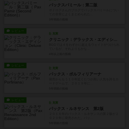
パックスパミール：第二版
ボドログさんのブログでパックスパミールについ
ての非常によくまとめられた...
3年弱前
の投稿
レビュー
充実
クリニック：デラックス・エディション
BGGでは４をわずかに超えるウェイトがつけられ
ているが、それよりもかな...
4年以上前
の投稿
レビュー
充実
パックス・ポルフィリアーナ
発売からもう１０年近くたつが高い人気を誇るカ
ードゲームで、２０１９年に...
5年弱前
の投稿
レビュー
充実
パックス・ルネサンス 第2版
２０１６年のパックス・ルネサンスの第２版が２
０２０年に発売された。パッ...
5年弱前
の投稿