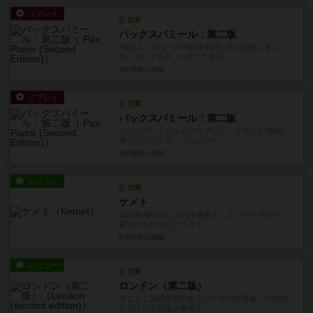
リプレイ
充実
パックスパミール：第二版
今回は、ワハーンの処理を詳しめに記述しまし
た。ロシアをR、イギリスをE...
5年弱前
の投稿
リプレイ
充実
パックスパミール：第二版
パックスパミールのソロプレイ。ラウンド1開始
早々パンジャブ、ペルシアの...
5年弱前
の投稿
レビュー
充実
ケメト
2012年発売の、古代を舞台としたバトルマルチ。
最近のものではブラッド...
約5年前
の投稿
レビュー
充実
ロンドン（第二版）
そこそこ言語依存のあるワレスの中量級。2021年
６月に日本語版が発売と...