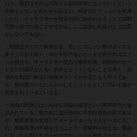
おり、最初はそれらの国々を臨戦状態にもっていくという
仕事をしないと戦わせられない。特定のアクションを使用
したり、キャラクターを特定の国に向かわせることで臨戦
状態へ近づけることができる。ここは少し蛇足のような気
がしないでもない。
・戦闘はダイスで解決する。互いにユニット数のダイスを
振り（５が上限）、５か６がでるとヒットで相手のユニッ
トを倒せる。キャラクター能力や地形効果、戦闘時のカー
ドなどの補正が入る。意外とヒットしないことも多く、局
地的な戦闘の解決に複数ラウンドかかることもザラであ
る。長時間ゲームにふさわしくじっくりとしたプレイ感が
用意されているといえる。
・自由の民側にはいわゆる指輪の破壊という勝利条件が追
加されている。戦力的には圧倒的に不利な自由の民である
が、秘匿要素を使用してキャラクターをモルドールに入
れ、指輪破壊の手順を行うことで一発勝利を狙える。闇側
にもこれを阻止するためのアクションが用意されている。