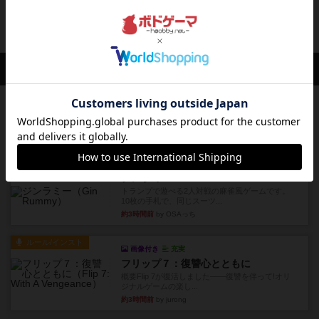
リメイク元のマハラジャ（以下、M2004）はエル
グランデの特徴を煮詰め...
5年以上前
の投稿
会員の新しい投稿
レビュー
ナンジャモンジャ・ミドリ
私は吃音を持っているのですが、友達と集まって
このゲームをした際、3ゲー...
約1時間前
by 155973
レビュー
ジンラミー
トランプで遊べる2人対戦の麻雀風ゲームです。
10枚の手札で、同じスーツ...
約3時間前
by OSAっち
ルール/インスト
画像付き
充実
フリップ７：復讐心とともに
概要Flip 7が復活しました――復讐を伴って!オリ
ジナルゲームの楽し...
約3時間前
by jurong