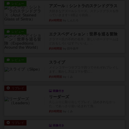
レビュー
アズール：シントラのステンドグラス
大好きなアズールシリーズ。ステンドグラスを作
っていきます✨1部より自由...
約4時間前
by しんたろ
レビュー
エクスペディション：世界を巡る冒険
クラマー氏の不朽の名作。新しいボードゲームほ
どおもしろいはず？いいえ。...
約5時間前
by 田中昌平
レビュー
スライプ
メインコマ一つサブコマ四つでそれぞれプレイし
ます。動かし方はコマか壁に...
約5時間前
by くみ
リプレイ
画像付き
リーダーズ
久しぶりに取り出してプレイ。詰めきれなかっ
た…であっさり追い込まれて負...
約5時間前
by くみ
リプレイ
画像付き