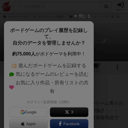
ログイン
閉じる
ボドゲーマTOP
ボードゲームの検索
ウォー・オブ・ザ・リング（第二版）
ボードゲームのプレイ履歴を記録し
て、
ウォー・オブ・ザ・リング（第二版）
自分のデータを管理しませんか？
maroさんのレビュー
約75,000人
がボドゲーマを利用中！
遊んだボードゲームを記録する
4
1
1
1
トップ
画像
動画
レビュー
カフェ
気になるゲームのレビューを読む
お気に入り作品・所有リストの共
1259名
8名
0
約5年前
有
ログイン / 会員登録（10秒）
若干複雑なルール、長いプレイ時間、ウォーゲーム寄りの
システム、マニア向けのテーマ、言語依存の強さ・・・
Google
X
と、一般人に好まれる要素とは対極にある重量級作品で
Apple
Facebook
す。