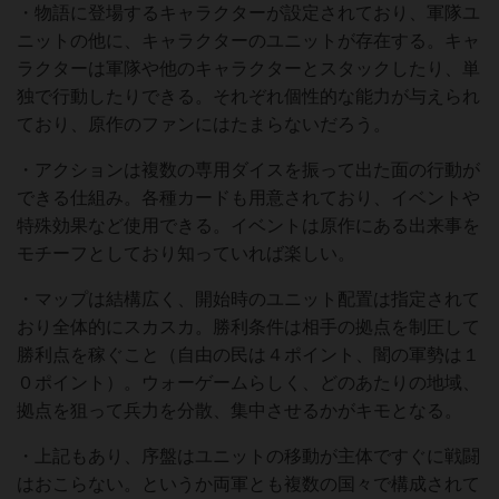
・物語に登場するキャラクターが設定されており、軍隊ユ
ニットの他に、キャラクターのユニットが存在する。キャ
ラクターは軍隊や他のキャラクターとスタックしたり、単
独で行動したりできる。それぞれ個性的な能力が与えられ
ており、原作のファンにはたまらないだろう。
・アクションは複数の専用ダイスを振って出た面の行動が
できる仕組み。各種カードも用意されており、イベントや
特殊効果など使用できる。イベントは原作にある出来事を
モチーフとしており知っていれば楽しい。
・マップは結構広く、開始時のユニット配置は指定されて
おり全体的にスカスカ。勝利条件は相手の拠点を制圧して
勝利点を稼ぐこと（自由の民は４ポイント、闇の軍勢は１
０ポイント）。ウォーゲームらしく、どのあたりの地域、
拠点を狙って兵力を分散、集中させるかがキモとなる。
・上記もあり、序盤はユニットの移動が主体ですぐに戦闘
はおこらない。というか両軍とも複数の国々で構成されて