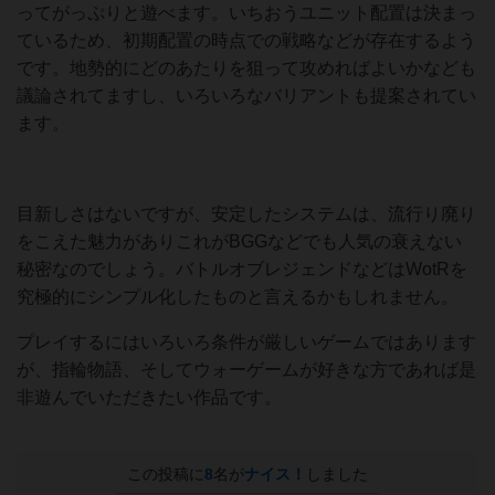
ってがっぷりと遊べます。いちおうユニット配置は決まっ
ているため、初期配置の時点での戦略などが存在するよう
です。地勢的にどのあたりを狙って攻めればよいかなども
議論されてますし、いろいろなバリアントも提案されてい
ます。
目新しさはないですが、安定したシステムは、流行り廃り
をこえた魅力がありこれがBGGなどでも人気の衰えない
秘密なのでしょう。バトルオブレジェンドなどはWotRを
究極的にシンプル化したものと言えるかもしれません。
プレイするにはいろいろ条件が厳しいゲームではあります
が、指輪物語、そしてウォーゲームが好きな方であれば是
非遊んでいただきたい作品です。
この投稿に
8
名が
ナイス！
しました