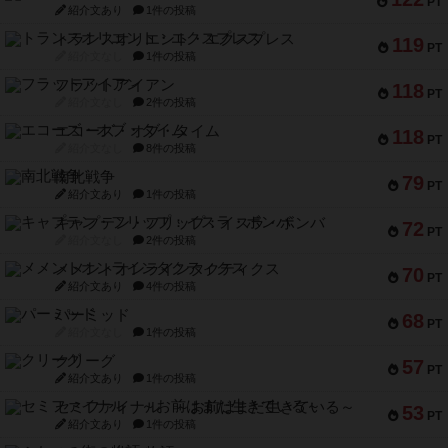
PT
紹介文あり
1件の投稿
トランスオリエント・エクスプレス
119
PT
紹介文なし
1件の投稿
フラットアイアン
118
PT
紹介文なし
2件の投稿
エコーズ・オブ・タイム
118
PT
紹介文なし
8件の投稿
南北戦争
79
PT
紹介文あり
1件の投稿
キャプテン・フリップ：イスラ・ボンバ
72
PT
紹介文なし
2件の投稿
メメントオンラインタクティクス
70
PT
紹介文あり
4件の投稿
パーミッド
68
PT
紹介文なし
1件の投稿
クリーグ
57
PT
紹介文あり
1件の投稿
セミファイナル ～お前はまだ生きている～
53
PT
紹介文あり
1件の投稿