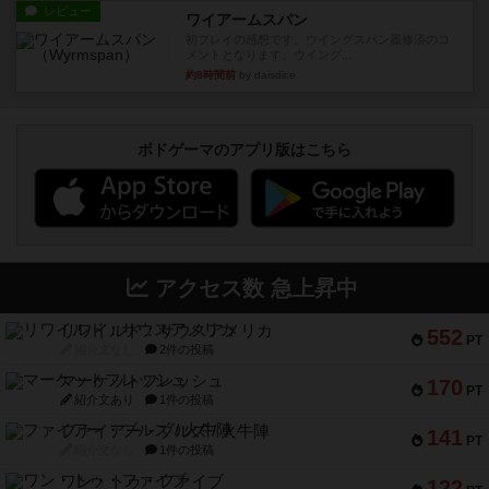
レビュー
ワイアームスパン
初プレイの感想です。ウイングスパン履修済のコ
メントとなります。ウイング...
約8時間前
by daisdice
ボドゲーマのアプリ版はこちら
アクセス数 急上昇中
リワイルド：サウスアメリカ
552
PT
紹介文なし
2件の投稿
マーケットフレッシュ
170
PT
紹介文あり
1件の投稿
ファイアー・ブルズ / 火牛陣
141
PT
紹介文なし
1件の投稿
ワン・トゥ・ファイブ
122