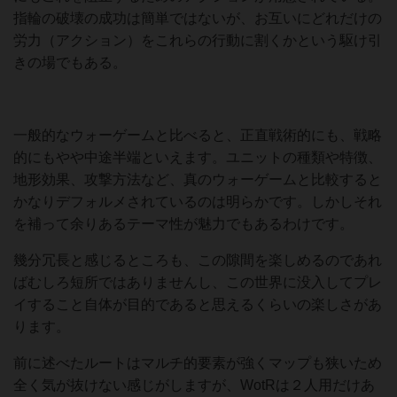
指輪の破壊の成功は簡単ではないが、お互いにどれだけの
労力（アクション）をこれらの行動に割くかという駆け引
きの場でもある。
一般的なウォーゲームと比べると、正直戦術的にも、戦略
的にもやや中途半端といえます。ユニットの種類や特徴、
地形効果、攻撃方法など、真のウォーゲームと比較すると
かなりデフォルメされているのは明らかです。しかしそれ
を補って余りあるテーマ性が魅力でもあるわけです。
幾分冗長と感じるところも、この隙間を楽しめるのであれ
ばむしろ短所ではありませんし、この世界に没入してプレ
イすること自体が目的であると思えるくらいの楽しさがあ
ります。
前に述べたルートはマルチ的要素が強くマップも狭いため
全く気が抜けない感じがしますが、WotRは２人用だけあ