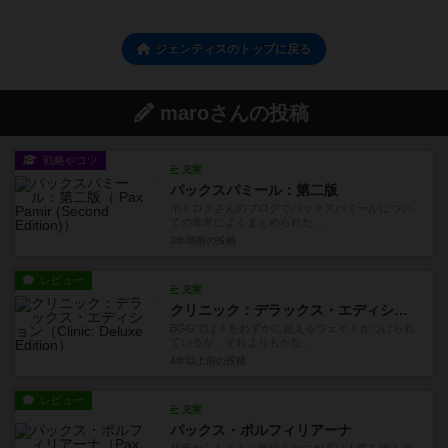
ジェンティスのトップに戻る
maroさんの投稿
戦略やコツ
充実
パックスパミール：第二版
ボドログさんのブログでパックスパミールについ
ての非常によくまとめられた...
3年弱前
の投稿
レビュー
充実
クリニック：デラックス・エディション
BGGでは４をわずかに超えるウェイトがつけられ
ているが、それよりもかな...
4年以上前
の投稿
レビュー
充実
パックス・ポルフィリアーナ