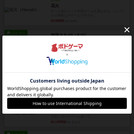
花火
ずっと前のドイツ年間ゲーム大賞ながら、シンプ
ルで簡単な小ゲームで今でも...
約5時間前
by tamio
レビュー
無限まちがいさがし
6つの場面カード（表、裏で違う絵）が何枚かあ
り、そのうち3つ選んで、同...
約7時間前
by ジェイとと
レビュー
充実
チケットトゥライド / チケットトゥライドアメリカ
デジタルソロプレイ。元祖チケライ？マップがた
くさん出てるからどれをプレ...
約9時間前
by おーちゃん
レビュー
画像付き
充実
ホットストリーク
星7軽〜中量級を中心にプレイするゲーマーの感想
です。ボードゲーム会にて...
約16時間前
by おとん
レビュー