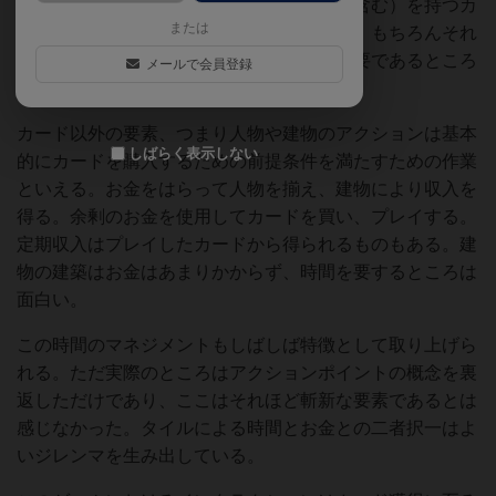
効果（リソースを点数に変換するものなど含む）を持つカ
または
ードを効率よく入手することが重要である。もちろんそれ
らの下地を作るための他のカード集めも必要であるところ
メールで会員登録
などはロレンツォを彷彿とさせる。
カード以外の要素、つまり人物や建物のアクションは基本
しばらく表示しない
的にカードを購入するための前提条件を満たすための作業
といえる。お金をはらって人物を揃え、建物により収入を
得る。余剰のお金を使用してカードを買い、プレイする。
定期収入はプレイしたカードから得られるものもある。建
物の建築はお金はあまりかからず、時間を要するところは
面白い。
この時間のマネジメントもしばしば特徴として取り上げら
れる。ただ実際のところはアクションポイントの概念を裏
返しただけであり、ここはそれほど斬新な要素であるとは
感じなかった。タイルによる時間とお金との二者択一はよ
いジレンマを生み出している。