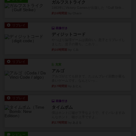
ガルフストライク
1983年にVictory Gamesが出版した『Gulf Strik...
約16時間前
by Chaco
リプレイ
画像付き
ディジットコード
やっぱり論理ゲームは面白い。息子とリプレイし
ました。息子の勝ち。これリ...
約16時間前
by くみ
リプレイ
充実
アルゴ
アルゴがとても好きで、たぶんプレイ回数が最も
多いゲームです。なんといっ...
約17時間前
by おとん
リプレイ
画像付き
タイムボム
僕はホントに嘘が下手なようで、すぐバレますみ
んなホント、嘘が上手ですよ...
約17時間前
by あまる
レビュー