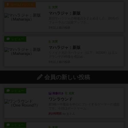
ルール/インスト
充実
マハラジャ：新版
新旧マハラジャの相違点をまとめました。BGGの
フォーラムに以前アップさ...
5年以上前
の投稿
レビュー
充実
マハラジャ：新版
リメイク元のマハラジャ（以下、M2004）はエル
グランデの特徴を煮詰め...
5年以上前
の投稿
会員の新しい投稿
レビュー
画像付き
充実
ワンラウンド
星5軽〜中量級を中心にプレイするゲーマーの感想
です。今回はボードゲーム...
約2時間前
by おとん
レビュー
充実