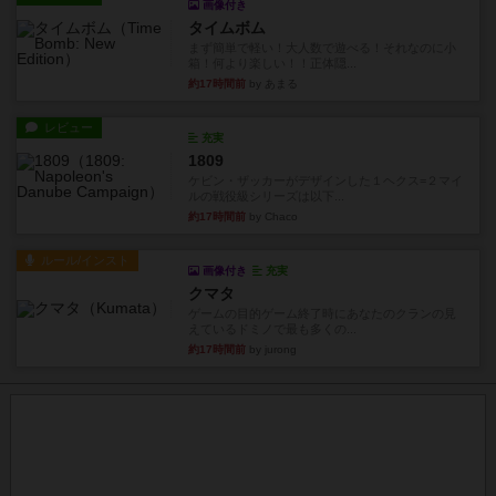
画像付き
タイムボム
まず簡単で軽い！大人数で遊べる！それなのに小
箱！何より楽しい！！正体隠...
約17時間前
by あまる
レビュー
充実
1809
ケビン・ザッカーがデザインした１ヘクス=２マイ
ルの戦役級シリーズは以下...
約17時間前
by Chaco
ルール/インスト
画像付き
充実
クマタ
ゲームの目的ゲーム終了時にあなたのクランの見
えているドミノで最も多くの...
約17時間前
by jurong