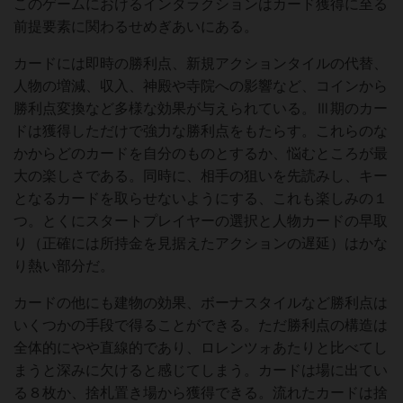
このゲームにおけるインタラクションはカード獲得に至る
前提要素に関わるせめぎあいにある。
カードには即時の勝利点、新規アクションタイルの代替、
人物の増減、収入、神殿や寺院への影響など、コインから
勝利点変換など多様な効果が与えられている。Ⅲ期のカー
ドは獲得しただけで強力な勝利点をもたらす。これらのな
かからどのカードを自分のものとするか、悩むところが最
大の楽しさである。同時に、相手の狙いを先読みし、キー
となるカードを取らせないようにする、これも楽しみの１
つ。とくにスタートプレイヤーの選択と人物カードの早取
り（正確には所持金を見据えたアクションの遅延）はかな
り熱い部分だ。
カードの他にも建物の効果、ボーナスタイルなど勝利点は
いくつかの手段で得ることができる。ただ勝利点の構造は
全体的にやや直線的であり、ロレンツォあたりと比べてし
まうと深みに欠けると感じてしまう。カードは場に出てい
る８枚か、捨札置き場から獲得できる。流れたカードは捨