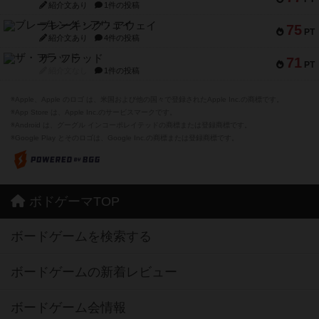
紹介文あり
1件の投稿
ブレーキング・アウェイ
75
PT
紹介文あり
4件の投稿
ザ・フラッド
71
PT
紹介文なし
1件の投稿
※Apple、Apple のロゴ は、米国および他の国々で登録されたApple Inc.の商標です。
※App Store は、Apple Inc.のサービスマークです。
※Android は、グーグル インコーポレイテッドの商標または登録商標です。
※Google Play とそのロゴは、Google Inc.の商標または登録商標です。
ボドゲーマTOP
ボードゲームを検索する
ボードゲームの新着レビュー
ボードゲーム会情報