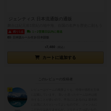
ジェンティス 日本流通版の通販
舞台は紀元前1世紀の地中海、自国の名声を歴史に刻もう
残り1点
1～2営業日以内に発送
日本語ルール付き/日本語版
7,480
¥
（税込）
カートに追加する
このレビューの投稿者
レビューはゲームの概要よりも、特徴や感想を主体
神
に記載しています。 良いと思ったゲーム以外は処
分することが多いので、手元ににあるのは 基本的
にお気に入りといってよいものです。 ジャンルに
こだわりはありませんが、ソリティアっぽいものよ
maro