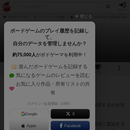
ログイン
閉じる
ボドゲーマTOP
ボードゲームの検索
ジェンティス 日本流通版の通販/商品詳細
ボードゲームのプレイ履歴を記録し
て、
ジェンティス
自分のデータを管理しませんか？
maroさんのレビュー
約75,000人
がボドゲーマを利用中！
遊んだボードゲームを記録する
8
8
50
トップ
画像
動画
レビュー
カフェ
気になるゲームのレビューを読む
お気に入り作品・所有リストの共
620名
10名
0
約5年前
有
ログイン / 会員登録（10秒）
様々な効果を持つカードを集め、勝利点を獲得するのが主
眼であるカード収集ゲーム。
Google
X
カードのシンボルを合わせるほか、勝利点獲得に直結する
Apple
Facebook