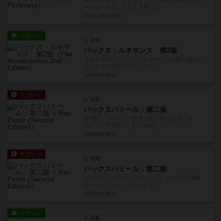
発売からもう１０年近くたつが高い人気を誇るカ
ードゲームで、２０１９年に...
4年以上前
の投稿
レビュー
充実
パックス・ルネサンス 第2版
２０１６年のパックス・ルネサンスの第２版が２
０２０年に発売された。パッ...
5年弱前
の投稿
リプレイ
充実
パックスパミール：第二版
今回は、ワハーンの処理を詳しめに記述しまし
た。ロシアをR、イギリスをE...
5年弱前
の投稿
リプレイ
充実
パックスパミール：第二版
パックスパミールのソロプレイ。ラウンド1開始
早々パンジャブ、ペルシアの...
5年弱前
の投稿
レビュー
充実