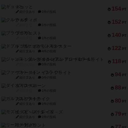
ギョッと
154
PT
紹介文あり
1件の投稿
クルティボ
152
PT
紹介文なし
1件の投稿
ブラヴェスト
140
PT
紹介文なし
1件の投稿
ドブル：ポケットモンスター
122
PT
紹介文あり
4件の投稿
ジャンヌ・ダルク-オルレアン ドロー＆ライト
118
PT
紹介文なし
5件の投稿
ファースト・イン・フライト
94
PT
紹介文あり
3件の投稿
ダイススローン
88
PT
紹介文なし
1件の投稿
ガルフストライク
80
PT
紹介文あり
1件の投稿
モズビ－ズ・レイダ－ズ
79
PT
紹介文あり
1件の投稿
リー対グラント
77
PT