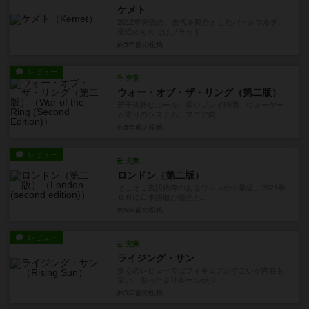
ケメト
2012年発売の、古代を舞台としたバトルマルチ。
最近のものではブラッド...
約5年前
の投稿
レビュー
充実
ウォー・オブ・ザ・リング（第二版）
若干複雑なルール、長いプレイ時間、ウォーゲー
ム寄りのシステム、マニア向...
約5年前
の投稿
レビュー
充実
ロンドン（第二版）
そこそこ言語依存のあるワレスの中量級。2021年
６月に日本語版が発売と...
約5年前
の投稿
レビュー
充実
ライジング・サン
多くのレビューではフィギュアがすごいが内容も
良い、思ったよりルールが少...
約5年前
の投稿