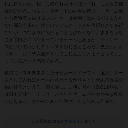
札に行くため、相手に取られなければいずれ手に入れる機
会は訪れる。つまり、全カードの内容を把握し、ゲーム前
から青写真を描けるプレイヤーは有利ではあるがままなら
ない部分も多い。場に出ているカードから選択せざるを得
ないが、つながりに欠けることも少なくない。ままならな
さが面白さにつながっているゲームもあるが、ジェンティ
スについては少しストレスを感じるところだ。見た目はと
もかく、システム全体としてこじんまりとまとまってしま
っているという感想である。
獲得にパズル要素をもたせたカードドラフト（選択）ゲー
ムとしてみればルールは意外と分かりやすいが思考要素の
強い佳作といえる。個人的にここ何ヶ月か（2021.6現在）
は日本語版としてリリースされるゲームがやや小粒な印象
ではあるが、その中にあって遊びごたえのある作品だ。
この投稿に
10
名が
ナイス！
しました