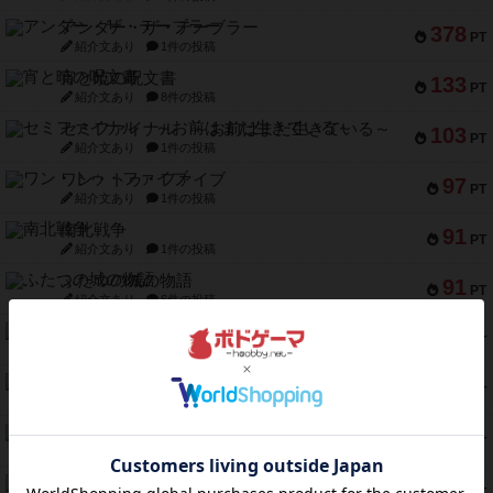
アンダー・ザ・テーブラー
378
PT
紹介文あり
1件の投稿
宵と暁の呪文書
133
PT
紹介文あり
8件の投稿
セミファイナル ～お前はまだ生きている～
103
PT
紹介文あり
1件の投稿
ワン・トゥ・ファイブ
97
PT
紹介文あり
1件の投稿
南北戦争
91
PT
紹介文あり
1件の投稿
ふたつの城の物語
91
PT
紹介文あり
6件の投稿
ノームズ・アット・ナイト
88
PT
紹介文なし
1件の投稿
マーリン
76
PT
紹介文あり
6件の投稿
フラットアイアン
75
PT
紹介文なし
2件の投稿
トランスオリエント・エクスプレス
70