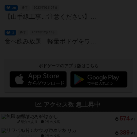
終了
2023年01月07日
28
【山手線工事ご注意ください】東京ミドル層ボードゲーム会 第13回 【500円】【浜松町/大門駅徒歩4分】【途中参加、途中抜けOK】
終了
2022年12月18日
3
食べ飲み放題 軽量ボドゲをワイワイやる会
ボドゲーマのアプリ版はこちら
アクセス数 急上昇中
無限まちがいさがし
574
PT
紹介文あり
2件の投稿
リワイルド：サウスアメリカ
389
PT
紹介文なし
2件の投稿