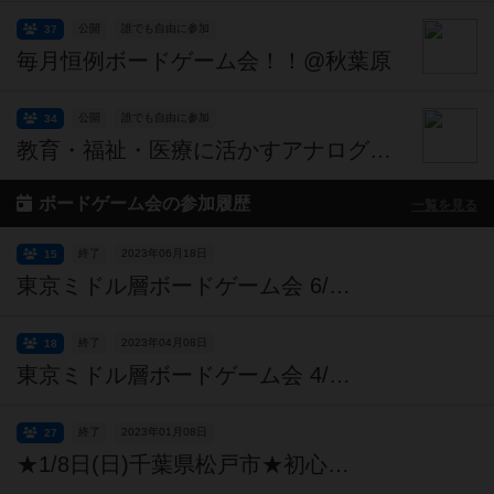
公開
誰でも自由に参加
37
毎月恒例ボードゲーム会！！@秋葉原
公開
誰でも自由に参加
34
教育・福祉・医療に活かすアナログゲーム会
ボードゲーム会の参加履歴
一覧を見る
終了
2023年06月18日
15
東京ミドル層ボードゲーム会 6/18(日)【500円】【北里研究所バス停徒歩2分/白金高輪駅12分】
終了
2023年04月08日
18
東京ミドル層ボードゲーム会 4/8(土)【500円】【白金高輪徒歩10分/三田五丁目バス停1分】【途中参加途中抜けOK】
終了
2023年01月08日
27
★1/8日(日)千葉県松戸市★初心者・未経験者大歓迎！ボードゲームで一緒に遊びましょ～！Booo!GAMESボードゲーム会