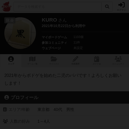
ログイン
KURO
さん
隊長
2021年10月22日から利用中
1103個
マイボードゲーム
11件
参加コミュニティ
未設定
ウェブページ
トップ
ゲーム一覧
マイリスト
投稿履歴
ボ
ドゲ
会
コミュニティ
2021年からボドゲを始めた二児のパパです！よろしくお願い
します！
プロフィール
エリア/年齡
東京都 40代 男性
人数の好み
1～4人