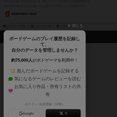
※Android は、グーグル インコーポレイテッドの商標または登録商標です。
※Google Play とそのロゴは、Google Inc.の商標または登録商標です。
閉じる
ボドゲーマTOP
ボドとも一覧
KURO
ボドゲーマTOP
ボードゲームのプレイ履歴を記録し
て、
ボードゲームを検索する
自分のデータを管理しませんか？
約75,000人
がボドゲーマを利用中！
ボードゲームの新着レビュー
遊んだボードゲームを記録する
ボードゲーム会情報
気になるゲームのレビューを読む
お気に入り作品・所有リストの共
メカニクス特集
有
掲示板・トピックス
ログイン / 会員登録（10秒）
Google
X
ボドとも・会員一覧