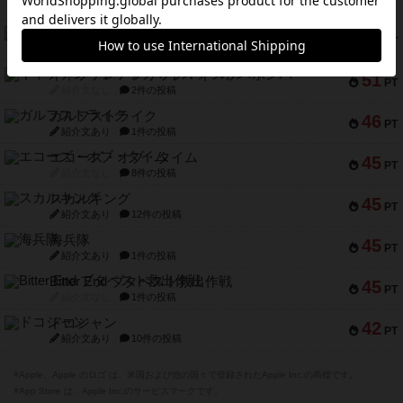
PT
紹介文なし
1件の投稿
アンブッシュ！：ムーブアウト！
59
PT
紹介文あり
1件の投稿
キャプテン・フリップ：イスラ・ボンバ
51
PT
紹介文なし
2件の投稿
ガルフストライク
46
PT
紹介文あり
1件の投稿
エコーズ・オブ・タイム
45
PT
紹介文なし
8件の投稿
スカルキング
45
PT
紹介文あり
12件の投稿
海兵隊
45
PT
紹介文あり
1件の投稿
Bitter End ブタペスト救出作戦
45
PT
紹介文なし
1件の投稿
ドコジャン
42
PT
紹介文あり
10件の投稿
※Apple、Apple のロゴ は、米国および他の国々で登録されたApple Inc.の商標です。
※App Store は、Apple Inc.のサービスマークです。