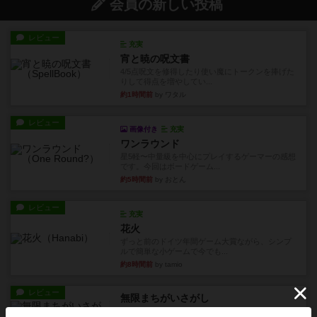
会員の新しい投稿
レビュー
充実
宵と暁の呪文書
4/5点呪文を修得したり使い魔にトークンを捧げた
りして得点を増やしてい...
約1時間前
by ワタル
レビュー
画像付き
充実
ワンラウンド
星5軽〜中量級を中心にプレイするゲーマーの感想
です。今回はボードゲーム...
約5時間前
by おとん
レビュー
充実
花火
ずっと前のドイツ年間ゲーム大賞ながら、シンプ
ルで簡単な小ゲームで今でも...
約8時間前
by tamio
レビュー
無限まちがいさがし
6つの場面カード（表、裏で違う絵）が何枚かあ