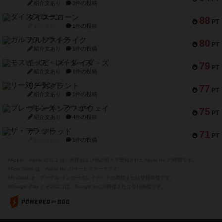
紹介文あり
3件の投稿
ダイススローン
88
PT
紹介文なし
1件の投稿
ガルフストライク
80
PT
紹介文あり
1件の投稿
モズビ－ズ・レイダ－ズ
79
PT
紹介文あり
1件の投稿
リー対グラント
77
PT
紹介文あり
1件の投稿
ブレーキング・アウェイ
75
PT
紹介文あり
4件の投稿
ザ・フラッド
71
PT
紹介文なし
1件の投稿
※Apple、Apple のロゴ は、米国および他の国々で登録されたApple Inc.の商標です。
※App Store は、Apple Inc.のサービスマークです。
※Android は、グーグル インコーポレイテッドの商標または登録商標です。
※Google Play とそのロゴは、Google Inc.の商標または登録商標です。