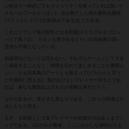
ン時点で一時的にでもマジョリティを取っていれば良い=
スモールワールドっぽい)、兵が死亡した時の勝利点獲得
(ブラッドレイジでお馴染みである)などがある。
これにラウンド毎の契約となる同盟(ストラグルオブエン
パイア風？)に、カタンも青ざめるくらいの自由度の高い
交渉が可能となっている。
勿論弱点がないとは言わない。それでもゲームとして大き
く破綻することなく、時間を忘れて楽しめることが素晴ら
しい。エセ日本風のアートとも相まって(どちらかと言う
と中国的に思える)、気のおけないプレイヤー同士とであ
れば、単なる勝負以上のものが体験出来るだろう。
なのであるが、逆もまた真なりである。これらの特徴は欠
点にもなり得る。
まず、大前提として各プレイヤーが目指すのはあくまでト
ップである。1位のみが勝者。ここにおかしな感情が入る