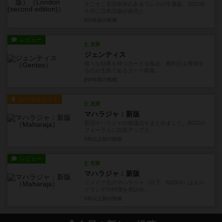
そこそこ言語依存のあるワレスの中量級。2021年
６月に日本語版が発売と...
約5年前
の投稿
レビュー
充実
ジェンティス
様々な効果を持つカードを集め、勝利点を獲得す
るのが主眼であるカード収集...
約5年前
の投稿
ルール/インスト
充実
マハラジャ：新版
新旧マハラジャの相違点をまとめました。BGGの
フォーラムに以前アップさ...
5年以上前
の投稿
レビュー
充実
マハラジャ：新版
リメイク元のマハラジャ（以下、M2004）はエル
グランデの特徴を煮詰め...
5年以上前
の投稿