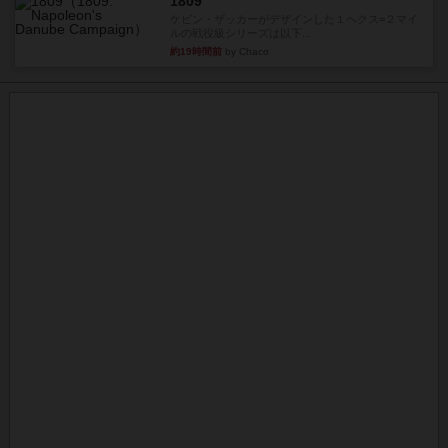
1809
ケビン・ザッカーがデザインした１ヘクス=２マイ
ルの戦役級シリーズは以下...
約19時間前
by Chaco