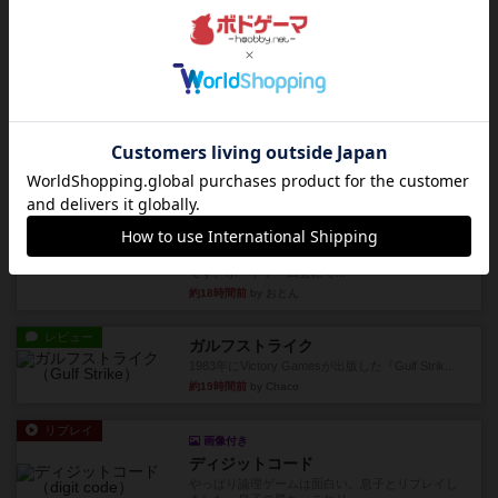
り、そのうち3つ選んで、同...
約10時間前
by ジェイとと
レビュー
充実
チケットトゥライド / チケットトゥライドアメリカ
デジタルソロプレイ。元祖チケライ？マップがた
くさん出てるからどれをプレ...
約12時間前
by おーちゃん
レビュー
画像付き
充実
ホットストリーク
星7軽〜中量級を中心にプレイするゲーマーの感想
です。ボードゲーム会にて...
約18時間前
by おとん
レビュー
ガルフストライク
1983年にVictory Gamesが出版した『Gulf Strik...
約19時間前
by Chaco
リプレイ
画像付き
ディジットコード
やっぱり論理ゲームは面白い。息子とリプレイし