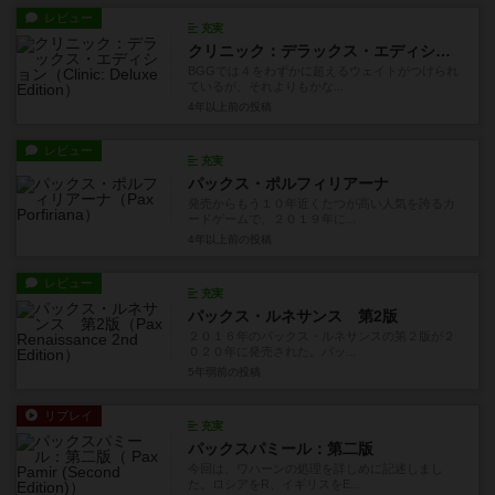
レビュー
充実
クリニック：デラックス・エディション
BGGでは４をわずかに超えるウェイトがつけられ
ているが、それよりもかな...
4年以上前
の投稿
レビュー
充実
パックス・ポルフィリアーナ
発売からもう１０年近くたつが高い人気を誇るカ
ードゲームで、２０１９年に...
4年以上前
の投稿
レビュー
充実
パックス・ルネサンス 第2版
２０１６年のパックス・ルネサンスの第２版が２
０２０年に発売された。パッ...
5年弱前
の投稿
リプレイ
充実
パックスパミール：第二版
今回は、ワハーンの処理を詳しめに記述しまし
た。ロシアをR、イギリスをE...