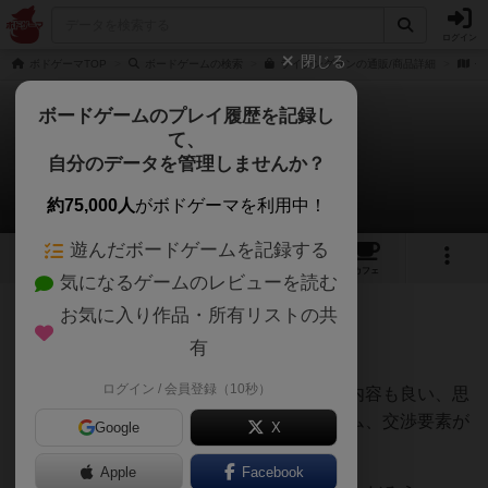
ログイン
閉じる
ボドゲーマTOP
ボードゲームの検索
ライジングサンの通販/商品詳細
作
ボードゲームのプレイ履歴を記録し
て、
ライジング・サン
自分のデータを管理しませんか？
maroさんのレビュー
約75,000人
がボドゲーマを利用中！
遊んだボードゲームを記録する
22
1
7
38
トップ
画像
動画
レビュー
カフェ
気になるゲームのレビューを読む
お気に入り作品・所有リストの共
1327名
9名
0
約5年前
有
ログイン / 会員登録（10秒）
多くのレビューではフィギュアがすごいが内容も良い、思
ったよりルールが少ない、ガチの戦闘ゲーム、交渉要素が
Google
X
強い、などの意見が目立つ。
Apple
Facebook