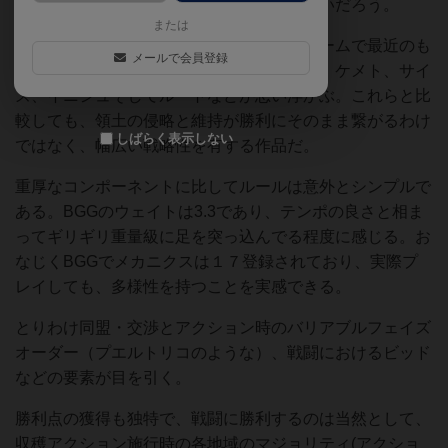
ブラッドレイジとの比較も気になる人も多いだろう。
または
比較的狭いマップ内での陣取り、戦闘のゲームで最近のも
メールで会員登録
のといえば、そのブラッドレイジをはじめ、ケメト、サイ
ズ、イニシュそしてルートなどが思い浮かぶ。これらと比
較しても、領土の侵略と維持が勝利にそのまま繋がるわけ
しばらく表示しない
ではなく、幅広い戦略性を有する作品だ。
重厚なコンポーネントに比してルールは意外とシンプルで
ある。BGGのウェイトは3.3であり、テンポの良さと相ま
ってギリギリ重量級に足を突っ込んでる程度に感じる。お
なじくBGGでメカニクスは１７登録されており、実際プ
レイしても、多様性を持つことを実感できる。
とりわけ同盟・交渉とアクション時のバリアブルフェイズ
オーダー（プエルトリコのような）、戦闘におけるビッド
などの要素が目を引く。
勝利点の獲得も独特で、戦闘に勝利するのは当然として、
収穫アクション施行時の各地域のマジョリティ(アクショ