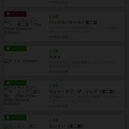
5年弱前
の投稿
リプレイ
充実
パックスパミール：第二版
パックスパミールのソロプレイ。ラウンド1開始
早々パンジャブ、ペルシアの...
5年弱前
の投稿
レビュー
充実
ケメト
2012年発売の、古代を舞台としたバトルマルチ。
最近のものではブラッド...
約5年前
の投稿
レビュー
充実
ウォー・オブ・ザ・リング（第二版）
若干複雑なルール、長いプレイ時間、ウォーゲー
ム寄りのシステム、マニア向...
約5年前
の投稿
レビュー
充実
ロンドン（第二版）