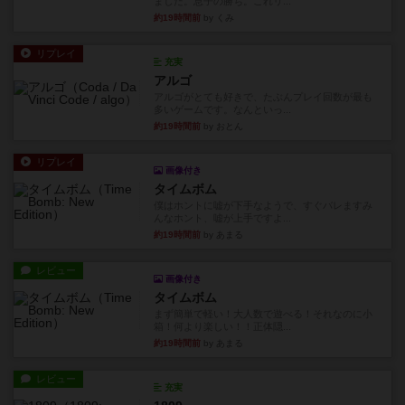
ました。息子の勝ち。これリ...
約19時間前
by くみ
リプレイ
充実
アルゴ
アルゴがとても好きで、たぶんプレイ回数が最も
多いゲームです。なんといっ...
約19時間前
by おとん
リプレイ
画像付き
タイムボム
僕はホントに嘘が下手なようで、すぐバレますみ
んなホント、嘘が上手ですよ...
約19時間前
by あまる
レビュー
画像付き
タイムボム
まず簡単で軽い！大人数で遊べる！それなのに小
箱！何より楽しい！！正体隠...
約19時間前
by あまる
レビュー
充実