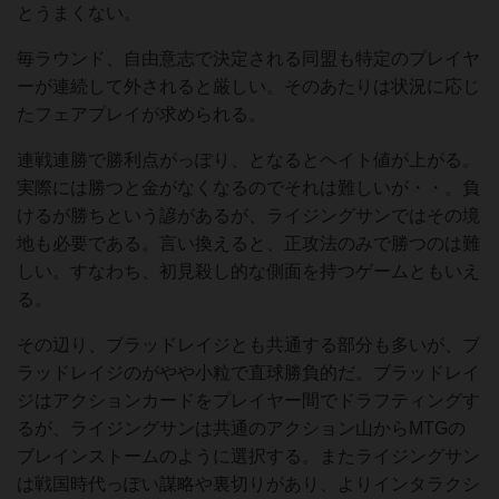
とうまくない。
毎ラウンド、自由意志で決定される同盟も特定のプレイヤ
ーが連続して外されると厳しい。そのあたりは状況に応じ
たフェアプレイが求められる。
連戦連勝で勝利点がっぽり、となるとヘイト値が上がる。
実際には勝つと金がなくなるのでそれは難しいが・・。負
けるが勝ちという諺があるが、ライジングサンではその境
地も必要である。言い換えると、正攻法のみで勝つのは難
しい。すなわち、初見殺し的な側面を持つゲームともいえ
る。
その辺り、ブラッドレイジとも共通する部分も多いが、ブ
ラッドレイジのがやや小粒で直球勝負的だ。ブラッドレイ
ジはアクションカードをプレイヤー間でドラフティングす
るが、ライジングサンは共通のアクション山からMTGの
ブレインストームのように選択する。またライジングサン
は戦国時代っぽい謀略や裏切りがあり、よりインタラクシ