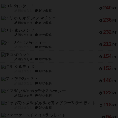
コレクト！
240
PT
紹介文なし
1件の投稿
トリオンフ ア マレンゴ
236
PT
紹介文あり
1件の投稿
エレメンツ
232
PT
紹介文あり
4件の投稿
バー！パーティー
212
PT
紹介文なし
1件の投稿
ギョッと
154
PT
紹介文あり
1件の投稿
クルティボ
152
PT
紹介文なし
1件の投稿
ブラヴェスト
140
PT
紹介文なし
1件の投稿
ドブル：ポケットモンスター
122
PT
紹介文あり
4件の投稿
ジャンヌ・ダルク-オルレアン ドロー＆ライト
118
PT
紹介文なし
5件の投稿
ファースト・イン・フライト
94
PT