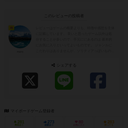
このレビューの投稿者
レビューはゲームの概要よりも、特徴や感想を主体
神
に記載しています。 良いと思ったゲーム以外は処
分することが多いので、手元ににあるのは 基本的
にお気に入りといってよいものです。 ジャンルに
こだわりはありませんが、ソリティアっぽいものよ
maro
りインタラクションのあるもの、また...
シェアする
マイボードゲーム登録者
281
273
80
283
興味あり
経験あり
お気に入り
持ってる