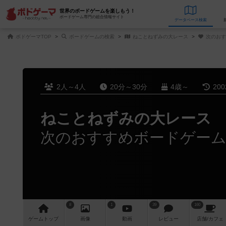
世界のボードゲームを楽しもう！
ボードゲーム専門の総合情報サイト
データベース
検
ボドゲーマTOP
ボードゲームの検索
ねことねずみの大レース
次のおす
2人～4人
20分～30分
4歳～
20
ねことねずみの大レース
次のおすすめボードゲー
8
1
39
160
ゲーム
トップ
画像
動画
レビュー
店舗/
カフェ