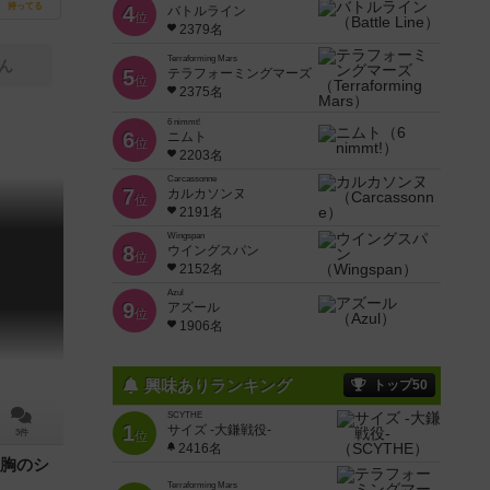
持ってる
4
バトルライン
位
2379名
Terraforming Mars
ん
5
テラフォーミングマーズ
位
2375名
6 nimmt!
6
ニムト
位
2203名
Carcassonne
7
カルカソンヌ
位
2191名
Wingspan
8
ウイングスパン
位
2152名
Azul
9
アズール
位
1906名
興味ありランキング
トップ50
SCYTHE
1
サイズ -大鎌戦役-
3件
位
2416名
胸のシ
Terraforming Mars