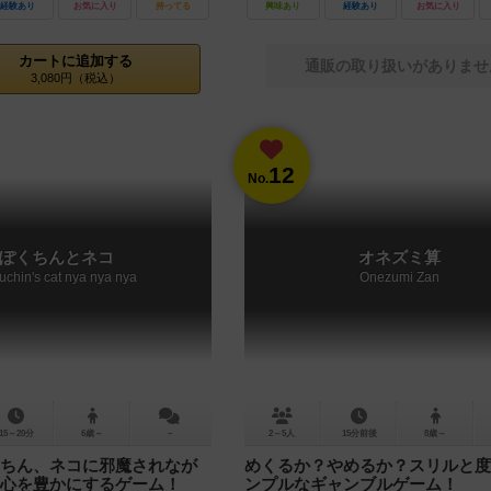
経験あり
お気に入り
持ってる
興味あり
経験あり
お気に入り
カートに追加する
通販の取り扱いがありませ
3,080円（税込）
12
No.
ぽくちんとネコ
オネズミ算
uchin's cat nya nya nya
Onezumi Zan
15～20分
6歳～
－
2～5人
15分前後
8歳～
ちん、ネコに邪魔されなが
めくるか？やめるか？スリルと度
心を豊かにするゲーム！
ンプルなギャンブルゲーム！