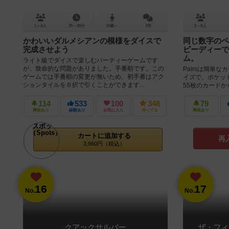
1～4人
25～30分
10歳～
7件
2～8人
かわいいダルメシアンの模様をダイスで
同じ数字のペ
完成させよう
ピーディーで
ム。
ライト級でダイスで楽しむパーティーゲームです
が、致命的な問題がありました。手番順です。この
Pairsは簡単
ゲームでは手番順の変更が無いため、初手番はアク
イズで、ポケット
ションタイルを６択で引くことができます...
55枚のカード
は1枚、2のカー..
114
533
100
348
79
興味あり
経験あり
お気に入り
持ってる
興味あり
カートに追加する
再
3,960円（税込）
16
17
No.
No.
クアックサルバー
ザ・フィ