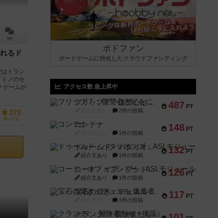
5件
ボドファン
れるド
ボードゲームに特化したクラウドファンディング
ではトラン
ドミノのセ
アクセス数 急上昇中
ノゲームが
フリップ７：復讐心とともに
487
PT
紹介文なし
2件の投稿
273
持ってる
コンテナ
148
PT
紹介文なし
1件の投稿
ドゥームド・バタリオンズ：ASLモジュール11
132
PT
紹介文あり
1件の投稿
コード・オブ・ブシドー：ASLモジュール8
126
PT
紹介文あり
1件の投稿
宝石の煌き：デュエル 偽造者
117
PT
紹介文なし
1件の投稿
クランク! ：冒険者たち（拡張）
101