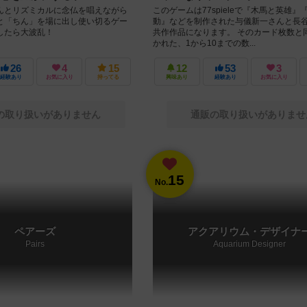
んとリズミカルに念仏を唱えながら
このゲームは77spieleで『木馬と英雄』
と「ちん」を場に出し使い切るゲー
動』などを制作された与儀新一さんと長
したら大波乱！
共作作品になります。 そのカード枚数と
かれた、1から10までの数...
26
4
15
12
53
3
経験あり
お気に入り
持ってる
興味あり
経験あり
お気に入り
の取り扱いがありません
通販の取り扱いがありませ
15
No.
ペアーズ
アクアリウム・デザイナ
Pairs
Aquarium Designer