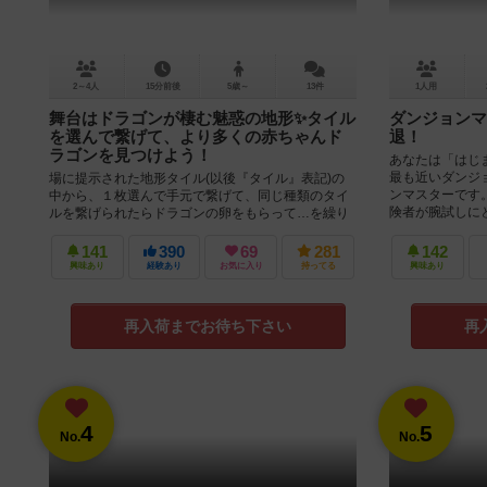
2～4人
15分前後
5歳～
13件
1人用
舞台はドラゴンが棲む魅惑の地形✨タイル
ダンジョンマ
を選んで繋げて、より多くの赤ちゃんド
退！
ラゴンを見つけよう！
あなたは「はじ
最も近いダンジ
場に提示された地形タイル(以後『タイル』表記)の
ンマスターです
中から、１枚選んで手元で繋げて、同じ種類のタイ
険者が腕試しにと
ルを繋げられたらドラゴンの卵をもらって…を繰り
返し、最終的に、生まれた赤ちゃんド...
141
390
69
281
142
興味あり
経験あり
お気に入り
持ってる
興味あり
再入荷までお待ち下さい
再
4
5
No.
No.