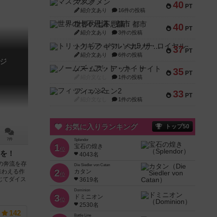
マスクメン
40
PT
紹介文あり
16件の投稿
世界の七不思議：都市
40
PT
紹介文あり
3件の投稿
トリックギア - ペルソナ5 ザ・ロイヤル-
37
PT
紹介文あり
6件の投稿
ジ
ノームズ・アット・ナイト
35
PT
紹介文なし
1件の投稿
フィッシェン2
33
PT
紹介文なし
1件の投稿
お気に入りランキング
トップ50
7件
Splendor
1
宝石の煌き
位
を！
4043名
の奔流を存
Die Siedler von Catan
2
カタン
味わえる作
位
じてダイス
3619名
Dominion
3
ドミニオン
位
2530名
142
Battle Line