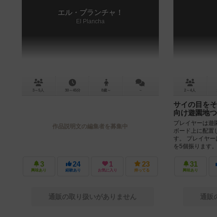
エル・プランチャ！
El Plancha
3～5人
30～45分
8歳～
－
2～4人
サイの目をそ
向け遊園地つ
プレイヤーは遊
作品説明文の編集者を募集中
ボード上に配置
す。 プレイヤ
を5個振ります。
3
24
1
23
31
興味あり
経験あり
お気に入り
持ってる
興味あり
通販の取り扱いがありません
通販