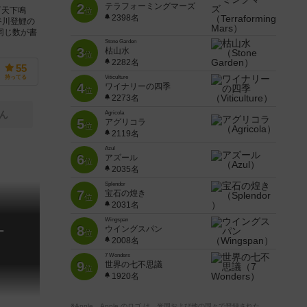
2
テラフォーミングマーズ
『天下鳴
位
2398名
谷川登鯉の
同じ数が書
Stone Garden
3
枯山水
位
2282名
55
持ってる
Viticulture
4
ワイナリーの四季
位
2273名
ん
Agricola
5
アグリコラ
位
2119名
Azul
6
アズール
位
2035名
Splendor
7
宝石の煌き
位
2031名
Wingspan
8
ウイングスパン
ー
位
2008名
7 Wonders
9
世界の七不思議
位
1920名
※Apple、Apple のロゴ は、米国および他の国々で登録された