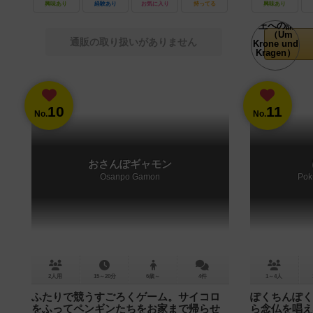
興味あり
経験あり
お気に入り
持ってる
興味あり
通販の取り扱いがありません
10
11
No.
No.
おさんぽギャモン
Osanpo Gamon
Pok
2人用
15～20分
6歳～
4件
1～4人
ふたりで競うすごろくゲーム。サイコロ
ぽくちんぽく
をふってペンギンたちをお家まで帰らせ
ら念仏を唱え