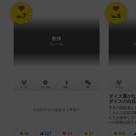
7
8
No.
No.
数律
Su ri tsu
U
1～5人
15～20分
6歳～
4件
2～5人
ダイス運がな
ダイスの出目
王宮の請願者と
作品説明文の編集者を募集中
くさんの説得活
たちを確保して
への請願は国王カ
46
127
14
87
405