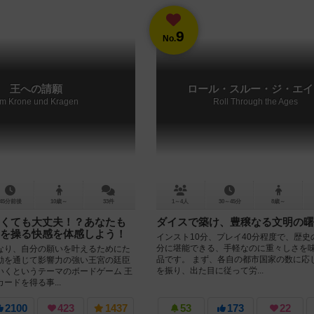
9
No.
王への請願
ロール・スルー・ジ・エイ
m Krone und Kragen
Roll Through the Ages
45分前後
10歳～
33件
1～4人
30～45分
8歳～
くても大丈夫！？あなたも
ダイスで築け、豊穣なる文明の曙
を操る快感を体感しよう！
インスト10分、プレイ40分程度で、歴史
分に堪能できる、手軽なのに重々しさを
なり、自分の願いを叶えるためにた
品です。 まず、各自の都市国家の数に応
動を通じて影響力の強い王宮の廷臣
を振り、出た目に従って労...
いくというテーマのボードゲーム 王
ードを得る事...
2100
423
1437
53
173
22