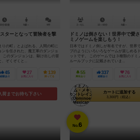
20分前後
9歳～
9件
2～8人
15～60分
8歳～
スターとなって冒険者を撃
ドミノは倒さない！世界中で愛さ
ミノゲームを楽しもう！
まりの町」とよばれる、人間の町に
日本ではドミノ倒しが有名ですが、世界
ョンを任された、魔王軍のダンジョ
プのようにいろいろなゲームが楽しめる
。 このダンジョンは、駆け出しの冒
ットです。 このゲームでは３種類のドミ
、ぞくぞくと...
ルールブックに記載されていま...
45
27
139
55
337
76
経験あり
お気に入り
持ってる
興味あり
経験あり
お気に入り
カートに追加する
入荷までお待ち下さい
3,300円（税込）
6
No.