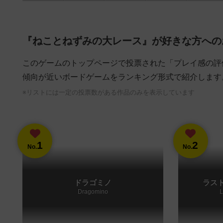
『ねことねずみの大レース』が好きな方への
このゲームのトップページで投票された「プレイ感の評
傾向が近いボードゲームをランキング形式で紹介します
※リストには一定の投票数がある作品のみを表示しています
1
2
No.
No.
ドラゴミノ
ラス
Dragomino
L