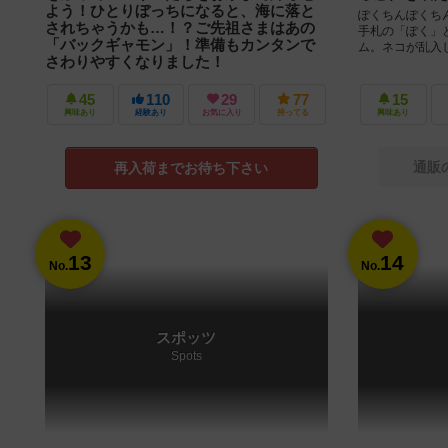
よう！ひとりぼっちになると、海に落と
ぽくちんぽくち
されちゃうかも…！？ご先祖さまはあの
手札の「ぽく」
「バックギャモン」！準備もカンタンで
ム。ネコが乱入
さわりやすくなりました！
おとなと子どもと、ペンギンと。 ふたりで競うすご
ろくゲーム「おさんぽギャモン」 ペンギンが目印
45
110
29
77
15
のすごろくゲーム「おさんぽギャモン」。誰とでも
興味あり
経験あり
お気に入り
持ってる
興味あり
「ふたり」で楽しめて、ノ...
通販
再入荷までお待ち下さい
13
14
No.
No.
スポッツ
Spots