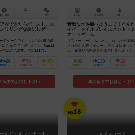
15分前後
9件
1～5人
15分前後
7歳～
アができたらバースト。ス
素敵な水族館へようこそ！かんた
スリリングな運試しゲー
イイ、タイルプレイスメント・タ
カードゲーム
なカードゲームです。タバコ程度の箱サ
【ストーリー】 あなたは、新しい水族館
に入れて持ち運べます。 Pairsは
された新人デザイナー。 みんなに楽しん
から構成されます。内訳は1のカード
る、素敵な水族館を完成させましょう！ 
.
要】 要素が描かれた...
426
58
354
82
139
22
経験あり
お気に入り
持ってる
興味あり
経験あり
お気に入り
入荷までお待ち下さい
再入荷までお待ち下さい
18
No.
ールド・オブ・ザ・サン
ニャイスコード