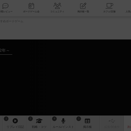
索
新着レビュー
ボードゲーム会
コミュニティ
掲示板一覧
すめボードゲーム
02年～
ム
1
2
4
1
リプレイ
日記
戦略
・コツ
ルール
/インスト
掲示板
拡張/関連
作
次