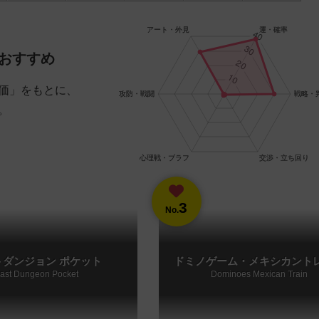
おすすめ
価」をもとに、
。
3
No.
トダンジョン ポケット
ドミノゲーム・メキシカント
ast Dungeon Pocket
Dominoes Mexican Train