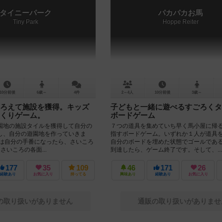
タイニーパーク
パカパカお馬
Tiny Park
Hoppe Reiter
10分前後
6歳～
4件
2～4人
10分前後
3歳～
ろえて施設を獲得。キッズ
子どもと一緒に遊べるすごろくタ
くりゲーム。
ボードゲーム
園地の施設タイルを獲得して自分の
７つの道具を集めていち早く馬小屋に帰
し、自分の遊園地を作っていきま
指すボードゲーム。いずれか１人が道具
ーは自分の手番になったら、さいころ
自分のボードを埋めた状態でゴールであ
さいころの各面...
到達したら、ゲーム終了です。そして、...
177
35
109
46
171
26
経験あり
お気に入り
持ってる
興味あり
経験あり
お気に入り
の取り扱いがありません
通販の取り扱いがありませ