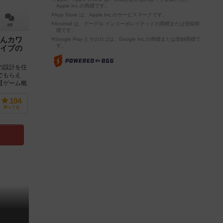
Apple Inc.の商標です。
※App Store は、Apple Inc.のサービスマークです。
※Android は、グーグル インコーポレイテッドの商標または登録商
4件
標です。
んカワ
※Google Play とそのロゴは、Google Inc.の商標または登録商標で
す。
イプの
の設計を任
でもらえ
【ゲーム概
104
持ってる