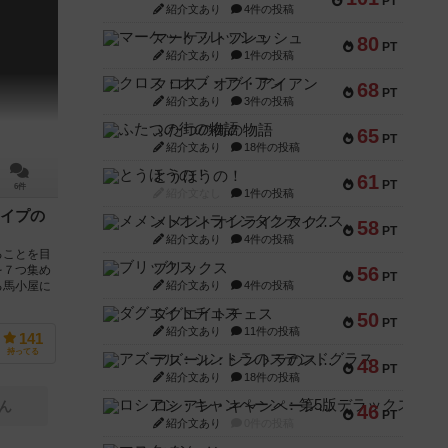
PT
紹介文あり
4件の投稿
マーケットフレッシュ
80
PT
紹介文あり
1件の投稿
クロス・オブ・アイアン
68
PT
紹介文あり
3件の投稿
ふたつの街の物語
65
PT
紹介文あり
18件の投稿
とうほうの！
61
PT
6件
紹介文なし
1件の投稿
イプの
メメントオンラインタクティクス
58
PT
紹介文あり
4件の投稿
ることを目
ブリックス
56
を７つ集め
PT
紹介文あり
4件の投稿
る馬小屋に
ダグエイトチェス
50
PT
紹介文あり
11件の投稿
141
持ってる
アズール：シントラのステンドグラス
48
PT
紹介文あり
18件の投稿
ロシアン・キャンペーン：第5版デラックス
ん
46
PT
紹介文あり
0件の投稿