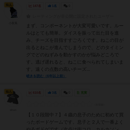
仙人
147名
1名
0
レーティングが非公開に設定されたユーザー
小夜風
まず、コンポーネントが大変可愛いです。ルー
ルはとても簡単。ダイスを振って出た目を進
み、チーズを目指すすごろくです。ねこの目が
出るとねこが進んでしまうので、どのタイミン
グでどのねずみを動かすのかが悩みどころで
す。逃げ遅れると、ねこに食べられてしまいま
す。遠くの点数の高いチーズ...
続きを読む（6年以上前）
仙人
610名
3名
0
充実
shun
【１０段階中７】４歳の息子のために初めて買
ったボードゲームです。息子と２人で一番よく
やるボドゲです（次点は街コロ、カルカソン