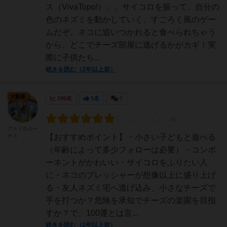
ス（VivaTopo!）」。サイコロを振って、自分の
色のネズミを動かしていく、すごろく風のゲー
ムだぞ。ネコに追いつかれると食べられちゃう
から、どこでチーズ部屋に逃げるかがカギ！実
際に子供たち...
続きを読む（2年以上前）
大賢者
190名
1名
0
アルミ缶ルー
チス
【おすすめポイント】・小さい子どもと遊べる
（年齢によって多少フォローは必要）・コンポ
ーネントがかわいい・サイコロをふりたい人
に・ネコのプレッシャーが想像以上に盛り上げ
る・友人ネズミ宅へ逃げ込み、小さなチーズで
手を打つか？危険を承知でチーズの楽園を目指
すか？で、100運とは言...
続きを読む（2年以上前）