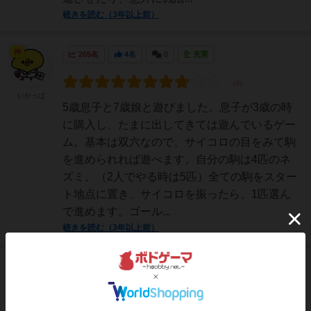
続きを読む（3年以上前）
神
265名
4名
0
充実
いかっぱ
5歳息子と7歳娘と遊びました。息子が3歳の時
に購入し、たまに出してきては遊んでいるゲー
ム。基本は双六なので、サイコロの目をみて駒
を進められれば遊べます。自分の駒は4匹のネ
ズミ。（2人でやる時は5匹）全ての駒をスター
ト地点に置き、サイコロを振ったら、1匹選ん
で進めます。ゴール...
続きを読む（3年以上前）
皇帝
134名
0名
0
はなげっくす