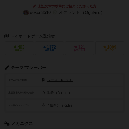
上記文章の執筆にご協力くださった方
sokuri3510
オグランド（Oguland）
マイボードゲーム登録者
493
1372
321
1009
興味あり
経験あり
お気に入り
持ってる
テーマ/フレーバー
レース（Race）
ゲームの基本目的
動物（Animal）
主要登場人物/職業や生物
子供向け（Kids）
その他のコンセプト
メカニクス