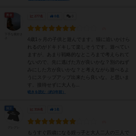
勇者
277名
0名
0
下手な横好き
子
4歳1ヶ月の子供と遊んでます。猫に追いかけら
れるのがドキドキして楽しそうです。遊べてい
ますが、あまり戦略的なところまで考えられて
ないので、先に逃げた方が良いかな？別のねず
みにした方が良いかな？と考えながら遊べるよ
うにステップアップ出来たら良いな。と思いま
す。接待せずに大人も...
続きを読む（約3年前）
国王
316名
1名
グレグレ
もうすぐ四歳になる姪っ子と大人二人の三人で