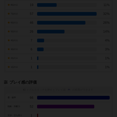
19
11%
8点の人
57
32%
7点の人
46
26%
6点の人
26
14%
5点の人
7
4%
4点の人
6
3%
3点の人
1
1%
2点の人
1
1%
1点の人
プレイ感の評価
トグルスイッチを押すとプレイ感（
※
）の投票ができます
66
運・確率
52
戦略・判断力
1
交渉・立ち回り