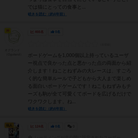
では猫にとっての食事と...
続きを読む（約4年前）
神
466名
0名
オグランド
（Oguland）
ボードゲームを1,000個以上持っているユーザ
ー視点で良かった点と悪かった点の両面から紹
介します！ねことねずみの大レースは、すごろ
く的な簡単ルールで子どもから大人まで楽しめ
る面白いボードゲームです！ねこもねずみもチ
ーズも駒が全て可愛くてボードを広げるだけで
ワクワクします。ね...
続きを読む（約4年前）
仙人
124名
0名
0
レーティングが非公開に設定されたユーザー