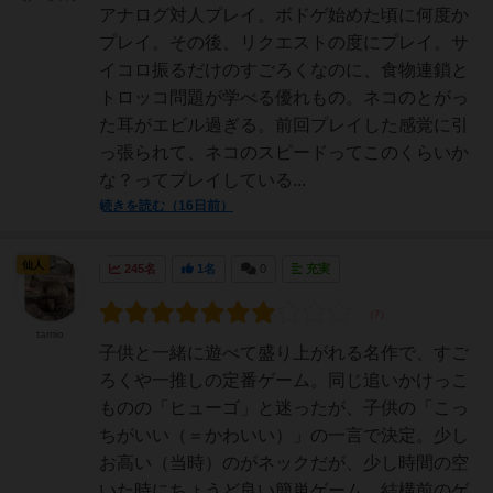
アナログ対人プレイ。ボドゲ始めた頃に何度か
プレイ。その後、リクエストの度にプレイ。サ
イコロ振るだけのすごろくなのに、食物連鎖と
トロッコ問題が学べる優れもの。ネコのとがっ
た耳がエビル過ぎる。前回プレイした感覚に引
っ張られて、ネコのスピードってこのくらいか
な？ってプレイしている...
続きを読む（16日前）
仙人
245名
1名
0
充実
tamio
子供と一緒に遊べて盛り上がれる名作で、すご
ろくや一推しの定番ゲーム。同じ追いかけっこ
ものの「ヒューゴ」と迷ったが、子供の「こっ
ちがいい（＝かわいい）」の一言で決定。少し
お高い（当時）のがネックだが、少し時間の空
いた時にちょうど良い簡単ゲーム。結構前のゲ