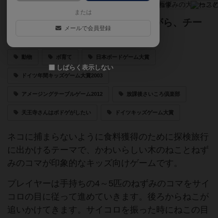
または
ネコにつかまらないように逃げながら、チー
メールで会員登録
ズを手に入れよう!
動物
ボ育て
日本ボードゲーム大賞
しばらく表示しない
ドイツ年間キッズゲーム大賞2003
アメージングテーブルゲーム2012
放課後さいころ倶楽部
天王寺さんはボドゲがしたい
ドイツキッズゲーム大賞
ネコに捕まらないように食料獲得のために探検旅行
に出かけるテーマで、かわいらしい木のねことねず
みのコマが印象的なキッズ向けゲームです。
プレイヤーは手持ちの4～5匹のねずみのコマをサイ
コロの目に従って進めていきます。後ろからねこが
追いかけてきます。サイコロを振った時にねこの目