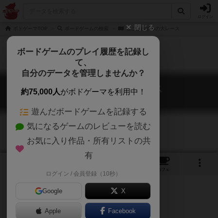
ログイン
閉じる
ボドゲーマTOP
ボードゲームの検索
ねことねずみの大レース
ボードゲームのプレイ履歴を記録し
て、
自分のデータを管理しませんか？
ねことねずみの大レース
約75,000人
がボドゲーマを利用中！
Viva Topo!
遊んだボードゲームを記録する
気になるゲームのレビューを読む
お気に入り作品・所有リストの共
有
8
1
39
160
トップ
画像
動画
レビュー
カフェ
ログイン / 会員登録（10秒）
Google
X
Apple
Facebook