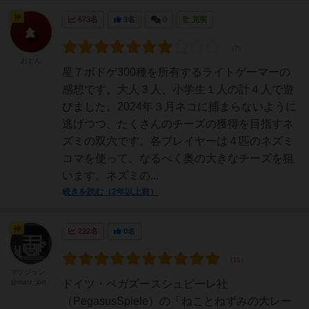
神
673名
3名
0
充実
おとん
星７ボドゲ300種を所有するライトゲーマーの
感想です。大人３人、小学生１人の計４人で遊
びました。2024年３月ネコに捕まらないように
逃げつつ、たくさんのチーズの獲得を目指すネ
ズミの双六です。各プレイヤーは４匹のネズミ
コマを使って、なるべく奥の大きなチーズを狙
います。ネズミの...
続きを読む（2年以上前）
神
222名
0名
マツジョン
@matz_jon
ドイツ・ペガズースシュピーレ社
（PegasusSpiele）の「ねことねずみの大レー