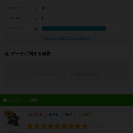
2
心理戦・ブラフ
1
攻防・戦闘
51
アート・外見
似たプレイ感のゲームを探す→
データに関する報告
ログインするとフォームが表示されます
レビュー 39件
仙人
121名
0名
0
充実
おーちゃん