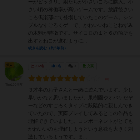
ーがピッタリ。娘たちが小さいころに購入。小
さい頃の稼働率が高いゲームです。放課後さい
ころ倶楽部にて登場していたこのゲーム。シン
プルなすごろくゲーで、かわいいねことねずみ
の木駒が特徴です。サイコロの１と６の箇所を
出すとねこが進むように...
続きを読む（約5年前）
仙人
212名
1名
0
充実
The100周年
３才半のお子さんと一緒に遊んでいます。少し
早いかなと思いましたが、果樹園やオバケだぞ
ーなどのすごろくタイプに段階的に親しんでき
ていたので、実際プレイしてみるとこの作品も
理解できていました。コンポーネントがとても
かわいいのも理解しようという意欲を大きく刺
激しているようです。ま...