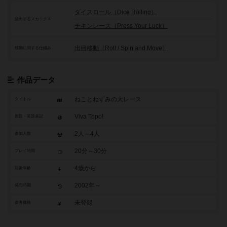
ダイスロール（Dice Rolling）
頻出するメカニクス
チキンレース（Press Your Luck）
出目移動（Roll / Spin and Move）
移動に関する仕組み
作品データ
ねことねずみの大レース
タイトル
Viva Topo!
原題・英題表記
2人～4人
参加人数
20分～30分
プレイ時間
4歳から
対象年齢
2002年～
発売時期
未登録
参考価格