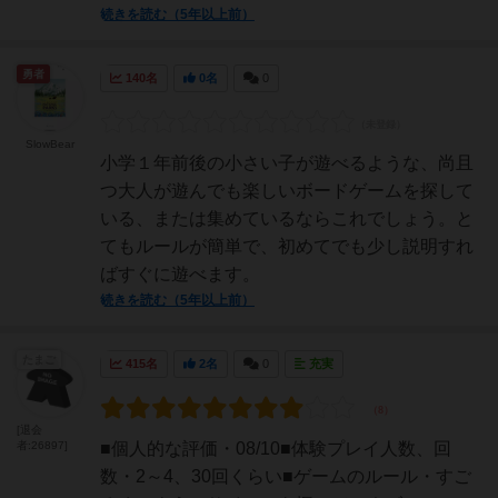
続きを読む（5年以上前）
勇者
140名
0名
0
SlowBear
小学１年前後の小さい子が遊べるような、尚且
つ大人が遊んでも楽しいボードゲームを探して
いる、または集めているならこれでしょう。と
てもルールが簡単で、初めてでも少し説明すれ
ばすぐに遊べます。
続きを読む（5年以上前）
たまご
415名
2名
0
充実
[退会
者:26897]
■個人的な評価・08/10■体験プレイ人数、回
数・2～4、30回くらい■ゲームのルール・すご