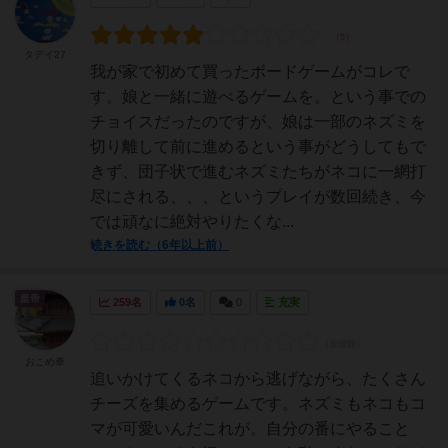
タデイ27
我が家で初めて買ったボードゲームがコレで
す。娘と一緒に遊べるゲームを。という事での
チョイスだったのですが、娘は一部のネズミを
切り離して前に進めるという事がどうしてもで
きず、団子状で進むネズミたちがネコに一網打
尽にされる、、、というプレイが数回続き、今
では頑なに絶対やりたくな...
続きを読む（6年以上前）
皇帝
259名
0名
0
充実
おこめ拳
追いかけてくるネコから逃げながら、たくさん
チーズを集めるゲームです。ネズミもネコもコ
マが可愛いんだこれが。自分の番にやること