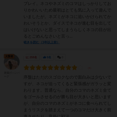
プレイ。ネコやネズミのコマはしっかりしてお
りかわいいため最初はとても気に入って遊んで
いましたが。ネズミがネコに追いかけられてか
わいそうとか、ダイスでネコが進む目を出して
はいけないと思ってしまうらしくネコの目が出
るとごめんなさいと言っ...
続きを読む（3年以上前）
大賢者
259名
0名
0
唐揚げハンバ
ーグ
序盤はただのスゴロクなので面白みは少ないで
すが、ネコが迫ってくると緊張感がガラッと変
わります。普通なら、自分のコマのネズミ全て
をゴールさせるのが勝ち目が大きいと思います
が、自分のコマのネズミがネコに食べられてし
まうリスクを踏まえて一つのコマだけ大きく前
進させたり、意外に戦法...