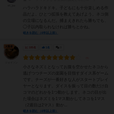
sh_jsa
ハラハラドキドキ。子どもにも十分楽しめる作
品だよ。ひとつ拡張を教えてあげよう。ネコ側
の立場になるんだ。捕まえきれたら勝ちでも、
◯子以内取られなければ勝ちとかね。
続きを読む（4年以上前）
大賢者
185名
1名
0
ジェイソン
小さなネズミとなってお腹を空かせたネコから
逃げつつチーズの楽園を目指すダイス系ゲーム
です。チーズが一番好きな人がスタートプレイ
ヤーとなります。ダイスを振って目の数だけ自
コマのどれかを1つ動かします。ネコの目が出
た場合はネズミを1マス動かしてネコを1マス
（2週目は2マス）動か...
続きを読む（4年以上前）