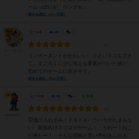
ームっぽいが、ロングセ...
続きを読む（4ヶ月前）
仙人
62名
0名
0
のべつまくな
し
コンポーネントがかわいい。小さい子でもでき
て、すごろくに少し考える要素がついた感じ。
初めてのゲームに良さそう。
続きを読む（5ヶ月前）
神
174名
4名
0
充実
Jampopoノ
ブ
🐭逃げろねずみ！ドキドキハラハラがたまらな
い、家族向けスゴロクゲーム！「うわー！ねこ
が来たー！」そんな悲鳴と笑い声があふれる、