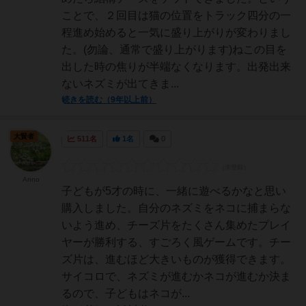
ことで、２回目は猫の位置をトラック四分の一
程進め始めると一気に盛り上がりが変わりまし
た。(勿論、通常で盛り上がります)ねこの目を
出した時の焦りが半端なくなります。出発出来
ないネズミが出てきま...
続きを読む（9年以上前）
大賢者
511名
1名
0
Anno
子どもが5才の時に、一緒に遊べるかなと思い
購入しました。自分のネズミをネコに捕まらな
いよう進め、チーズ片をたくさん集めたプレイ
ヤーが勝利する、すごろく風ゲームです。チー
ズ片は、進むほど大きいものが獲得できます。
サイコロで、ネズミが進むかネコが進むか決ま
るので、子どもはネコが...