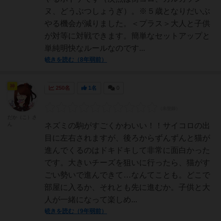
ヌ、どうぶつしょうぎ）。※５歳となりだいぶ
やる機会が減りました。＜プラス＞大人と子供
が対等に対戦できます。簡単なセットアップと
単純明快なルールなのです...
続きを読む（8年弱前）
神
250名
1名
0
だか（こ）さ
ん
ネズミの駒がすごくかわいい！！サイコロの出
目に左右されますが、後ろからずんずんと猫が
進んでくるのはドキドキして非常に面白かった
です。大きいチーズを狙いに行ったら、猫がす
ごい勢いで進んできて…なんてことも。どこで
部屋に入るか、それとも先に進むか。子供と大
人が一緒になって楽しめ...
続きを読む（9年弱前）