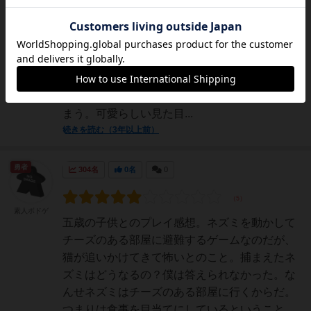
猫から逃げながら自分のネズミたちを進めてい
って、より多くのチーズがある楽園を目指すと
いったゲーム。わかりやすいルールとコンポー
ネントの可愛らしさがとても良い！2周目から
のねこはスピードアップするので、連続でねこ
の目が出ると一気に追いつかれて食べられてし
まう。可愛らしい見た目...
続きを読む（3年以上前）
勇者
304名
0名
0
素人ボドゲ
五歳の子供とのプレイ感想。ネズミを動かして
チーズのある部屋に避難するゲームなのだが、
猫が追いかけてきて怖いとのこと。捕まえたネ
ズミはどうなるの？僕は答えられなかった。な
んせネズミはチーズのある部屋に行くからだ。
つまりは食事を目当てにしているということ。