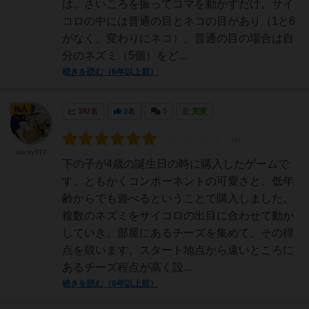
は、さいころを振ってコマを動かすだけ。サイ
コロの中には普通の目とネコの目があり（1と6
がなく、変わりにネコ）、普通の目の場合は自
分のネズミ（5個）をど...
続きを読む（6年以上前）
仙人
392名
2名
0
充実
wacky777
下の子が4歳の誕生日の時に購入したゲームで
す。ともかくコンポーネントの可愛さと、低年
齢からでも遊べるということで購入しました。
複数のネズミをサイコロの出目に合わせて動か
していき、部屋にあるチーズを集めて、その得
点を競います。スタート地点から遠いところに
あるチーズ程点が高く設...
続きを読む（6年以上前）