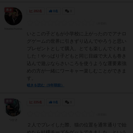
勇者
282名
0名
0
hisatschuess
いとこの子どもが小学校に上がったのでアナロ
グゲームの世界に引きずり込んでやろうと思い
プレゼントとして購入。とても楽しんでくれま
した！やっぱり子どもと同じ目線で大人も巻き
込んで遊ぶならさいころを使うような運要素強
めの方が一緒にワーキャー楽しむことができま
す。
続きを読む（9年弱前）
皇帝
225名
0名
0
つかさ
２人でプレイした際、猫の位置を通常通りで始
めたら結構チーズをゲットできました。という