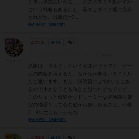
と少し味気ないかな…。どのネズミを動かすか
という戦略もあるけど、基本はダイス運に左右
されがち。戦略:運=2...
続きを読む（約6年前）
皇帝
211名
1名
0
ピンタック
原題は「長生き」という意味だそうです。ゲー
ムの内容を考えると、なかなか奥深いタイトル
だと思います。また、説明書には4才からとあ
るので小さな子ども向きと思われがちですが、
このちょっと残酷かつドリーミーな冒険譚を架
空の物語として心の底から楽しめるのは、小学
3、4年生くらいからな...
続きを読む（約6年前）
仙人
335名
3名
0