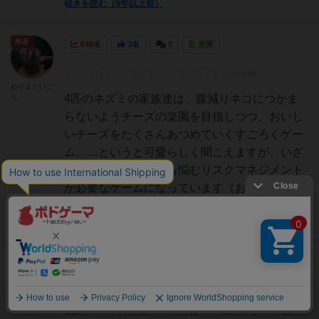
続きを読む（9年以上前）
勇者
649名
3名
0
充実
ねりまだいこ
ん
4匹のネズミの家族達は、腹減りネコにつかま
らないようチーズの楽園を目指しつつ、おいし
いチーズをたくさんあつめていくすごろくゲー
ム。…というと可愛らしく聞こえますが、いざ
やってみると、大人も悩むリスクマネジメント
が必要なゲームになっています（おおげさ？）
自分のコマになるネズミ...
続きを読む（9年以上前）
皇帝
384名
1名
0
充実
遊べる美容室
HAIR EY
低年齢向けのゲームとしてはかなり考えなけれ