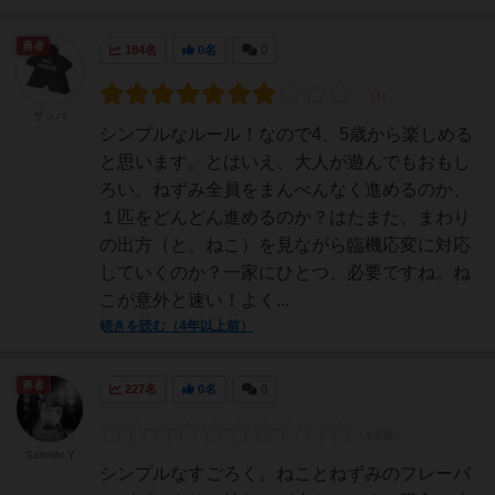
勇者
184名
0名
0
ザッパ
シンプルなルール！なので4、5歳から楽しめる
と思います。とはいえ、大人が遊んでもおもし
ろい。ねずみ全員をまんべんなく進めるのか、
１匹をどんどん進めるのか？はたまた、まわり
の出方（と、ねこ）を見ながら臨機応変に対応
していくのか？一家にひとつ、必要ですね。ね
こが意外と速い！よく...
続きを読む（4年以上前）
勇者
227名
0名
0
Satoshi Y
シンプルなすごろく。ねことねずみのフレーバ