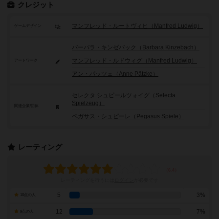
クレジット
マンフレッド・ルートヴィヒ（Manfred Ludwig）
ゲームデザイン
バーバラ・キンゼバック（Barbara Kinzebach）
マンフレッド・ルドウィグ（Manfred Ludwig）
アートワーク
アン・パッツェ（Anne Pätzke）
セレクタ シュピールツォイグ（Selecta
Spielzeug）
関連企業/団体
ペガサス・シュピーレ（Pegasus Spiele）
レーティング
レーティングを行うには
ログイン
が必要です
5
3%
10点の人
12
7%
9点の人